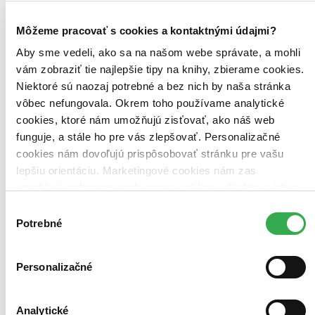
Môžeme pracovať s cookies a kontaktnými údajmi?
Aby sme vedeli, ako sa na našom webe správate, a mohli
vám zobraziť tie najlepšie tipy na knihy, zbierame cookies.
Niektoré sú naozaj potrebné a bez nich by naša stránka
vôbec nefungovala. Okrem toho používame analytické
cookies, ktoré nám umožňujú zisťovať, ako náš web
funguje, a stále ho pre vás zlepšovať. Personalizačné
cookies nám dovoľujú prispôsobovať stránku pre vašu
lepšiu orientáciu. Marketingové cookies nám zas
umožňujú zobrazenie relevantnej reklamy. Niektoré údaje
zdieľame aj s tretími stranami. Veľmi by nám pomohlo,
Výber
keby sme mohli používať všetky tieto cookies. Ďakujeme!
Potrebné
súhlasu
Personalizačné
Analytické