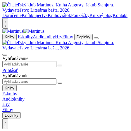
Doručenie
Kníhkupectvá
Knihovrátok
Poukážky
Knižný blog
Kontakt
E-knihy
Audioknihy
Hry
Filmy
Knihy
Doplnky
Vyhľadávanie
Prihlásiť
Vyhľadávanie
Knihy
E-knihy
Audioknihy
Hry
Filmy
Doplnky