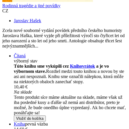
Rodinná tragédie a jiné povídky
CZ
Jaroslav Hašek
Zcela nové souborné vydání povídek předního českého humoristy
Jaroslava Haška, které vyjde při příležitosti výročí sto čtyřicet let od
jeho narození a sto let od jeho smrti. Antologie obsahuje třicet šest
nejvýznamnějších...
Čítaná
výborný stav
Túto knihu sme vykúpili cez
Knihovrátok
a je vo
výbornom stave.
Rozdiel medzi touto knihou a novou by ste
asi ani nespoznali. Knihu sme označili nálepkou, ktorá môže
na niektorých obaloch zanechať stopy.
10,40 €
Na sklade
Tento produkt síce máme aktuálne na sklade, máme však už
iba posledné kusy a ďalšie už nemá ani distribútor, preto je
možné, že bude onedlho úplne vypredaný. Ak ho chcete mať,
ponáhľajte sa!
Vložiť do košíka
Kniha
pevná väzba