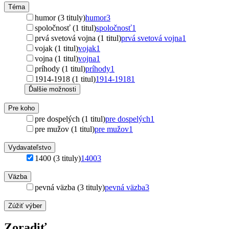
Téma
humor (3 tituly)
humor
3
spoločnosť (1 titul)
spoločnosť
1
prvá svetová vojna (1 titul)
prvá svetová vojna
1
vojak (1 titul)
vojak
1
vojna (1 titul)
vojna
1
príhody (1 titul)
príhody
1
1914-1918 (1 titul)
1914-1918
1
Ďalšie možnosti
Pre koho
pre dospelých (1 titul)
pre dospelých
1
pre mužov (1 titul)
pre mužov
1
Vydavateľstvo
1400 (3 tituly)
1400
3
Väzba
pevná väzba (3 tituly)
pevná väzba
3
Zúžiť výber
Zoradiť