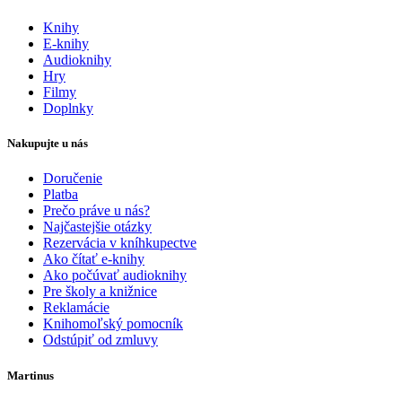
Knihy
E-knihy
Audioknihy
Hry
Filmy
Doplnky
Nakupujte u nás
Doručenie
Platba
Prečo práve u nás?
Najčastejšie otázky
Rezervácia v kníhkupectve
Ako čítať e-knihy
Ako počúvať audioknihy
Pre školy a knižnice
Reklamácie
Knihomoľský pomocník
Odstúpiť od zmluvy
Martinus