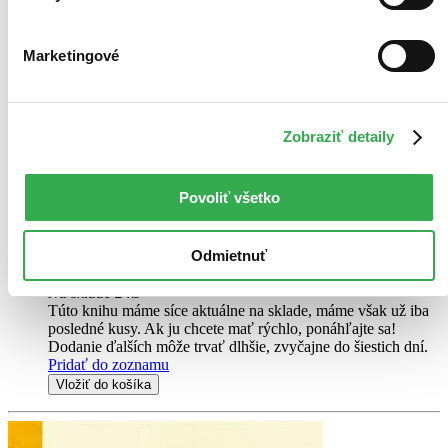
Marketingové
Osudy dobrého vojáka Švejka za světové války
CZ
Jaroslav Hašek
Zobraziť detaily
Dobrý voják Švejk je jedna z nejznámějších a nejoblíbenějších
postav nejen české, ale i světové literatury. Svědčí o tom spolu s
Povoliť všetko
četnými vydáními doma a v zahraničí také skutečnost, že se z díla
stala klasika v pravém slova...
Odmietnuť
Kniha
pevná väzba
18,10 €
Na sklade 2 ks
Túto knihu máme síce aktuálne na sklade, máme však už iba
posledné kusy. Ak ju chcete mať rýchlo, ponáhľajte sa!
Dodanie ďalších môže trvať dlhšie, zvyčajne do šiestich dní.
Pridať do zoznamu
Vložiť do košíka