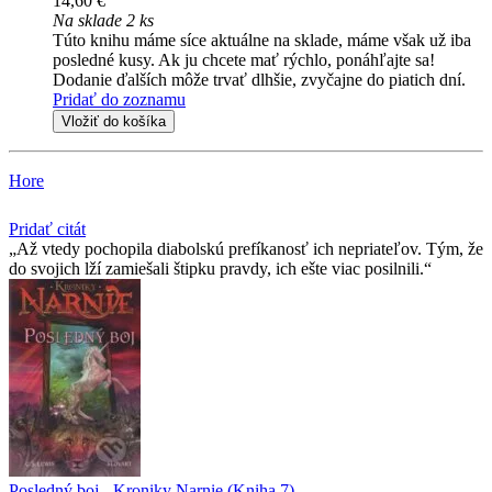
14,60 €
Na sklade 2 ks
Túto knihu máme síce aktuálne na sklade, máme však už iba
posledné kusy. Ak ju chcete mať rýchlo, ponáhľajte sa!
Dodanie ďalších môže trvať dlhšie, zvyčajne do piatich dní.
Pridať do zoznamu
Vložiť do košíka
Hore
Pridať citát
Až vtedy pochopila diabolskú prefíkanosť ich nepriateľov. Tým, že
do svojich lží zamiešali štipku pravdy, ich ešte viac posilnili.
Posledný boj - Kroniky Narnie (Kniha 7)