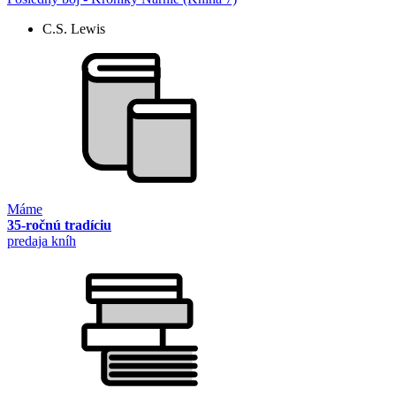
C.S. Lewis
Máme
35-ročnú tradíciu
predaja kníh