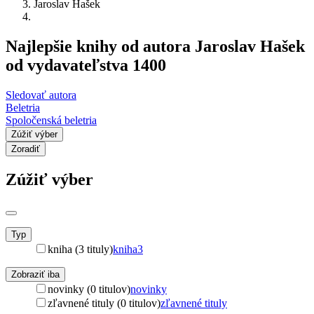
Jaroslav Hašek
Najlepšie knihy od autora Jaroslav Hašek
od vydavateľstva 1400
Sledovať autora
Beletria
Spoločenská beletria
Zúžiť výber
Zoradiť
Zúžiť výber
Typ
kniha (3 tituly)
kniha
3
Zobraziť iba
novinky (0 titulov)
novinky
zľavnené tituly (0 titulov)
zľavnené tituly