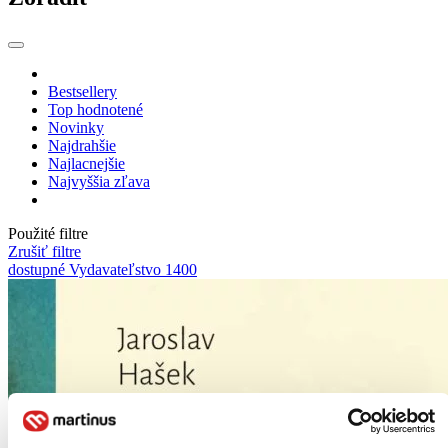
Bestsellery
Top hodnotené
Novinky
Najdrahšie
Najlacnejšie
Najvyššia zľava
Použité filtre
Zrušiť filtre
dostupné
Vydavateľstvo 1400