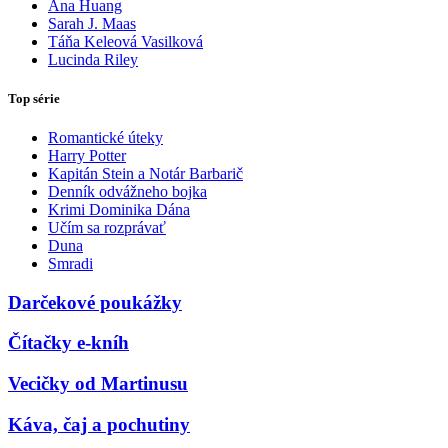
Ana Huang
Sarah J. Maas
Táňa Keleová Vasilková
Lucinda Riley
Top série
Romantické úteky
Harry Potter
Kapitán Stein a Notár Barbarič
Denník odvážneho bojka
Krimi Dominika Dána
Učím sa rozprávať
Duna
Smradi
Darčekové poukážky
Čítačky e-kníh
Vecičky od Martinusu
Káva, čaj a pochutiny