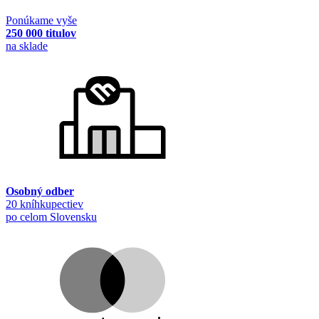
Ponúkame vyše
250 000 titulov
na sklade
Osobný odber
20 kníhkupectiev
po celom Slovensku