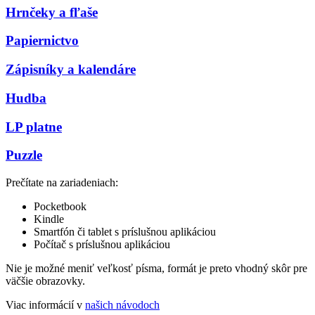
Hrnčeky a fľaše
Papiernictvo
Zápisníky a kalendáre
Hudba
LP platne
Puzzle
Prečítate na zariadeniach:
Pocketbook
Kindle
Smartfón či tablet s príslušnou aplikáciou
Počítač s príslušnou aplikáciou
Nie je možné meniť veľkosť písma, formát je preto vhodný skôr pre
väčšie obrazovky.
Viac informácií v
našich návodoch