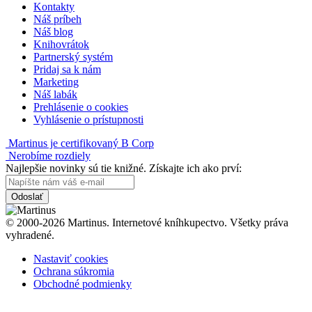
Kontakty
Náš príbeh
Náš blog
Knihovrátok
Partnerský systém
Pridaj sa k nám
Marketing
Náš labák
Prehlásenie o cookies
Vyhlásenie o prístupnosti
Martinus je certifikovaný B Corp
Nerobíme rozdiely
Najlepšie novinky sú tie knižné. Získajte ich ako prví:
Odoslať
© 2000-2026 Martinus. Internetové kníhkupectvo. Všetky práva
vyhradené.
Nastaviť cookies
Ochrana súkromia
Obchodné podmienky