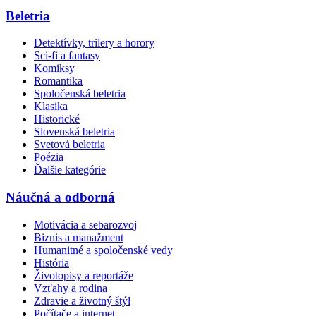
Beletria
Detektívky, trilery a horory
Sci-fi a fantasy
Komiksy
Romantika
Spoločenská beletria
Klasika
Historické
Slovenská beletria
Svetová beletria
Poézia
Ďalšie kategórie
Náučná a odborná
Motivácia a sebarozvoj
Biznis a manažment
Humanitné a spoločenské vedy
História
Životopisy a reportáže
Vzťahy a rodina
Zdravie a životný štýl
Počítače a internet