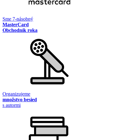
Sme 7-násobný
MasterCard
Obchodník roka
Organizujeme
množstvo besied
s autormi