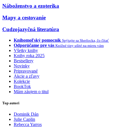
Náboženstvo a ezoterika
Mapy a cestovanie
Cudzojazyčná literatúra
Knihomoľský pomocník
Spýtajte sa Sherlocka, čo čítať
Odporúčame pre vás
Knižné tipy ušité na mieru vám
Všetky knihy
Knihy roka 2025
Bestsellery
Novinky
Pripravované
Akcie a zľavy
Kolekcie
BookTok
Mám záujem o titul
Top autori
Dominik Dán
Julie Caplin
Rebecca Yarros