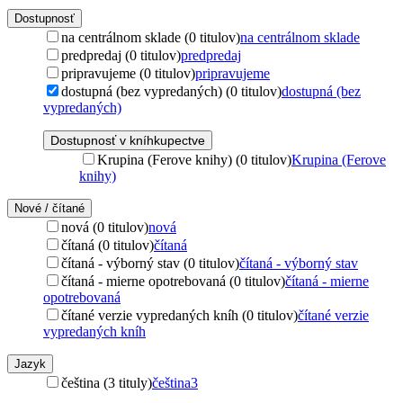
Dostupnosť
na centrálnom sklade (0 titulov)
na centrálnom sklade
predpredaj (0 titulov)
predpredaj
pripravujeme (0 titulov)
pripravujeme
dostupná (bez vypredaných) (0 titulov)
dostupná (bez
vypredaných)
Dostupnosť v kníhkupectve
Krupina (Ferove knihy) (0 titulov)
Krupina (Ferove
knihy)
Nové / čítané
nová (0 titulov)
nová
čítaná (0 titulov)
čítaná
čítaná - výborný stav (0 titulov)
čítaná - výborný stav
čítaná - mierne opotrebovaná (0 titulov)
čítaná - mierne
opotrebovaná
čítané verzie vypredaných kníh (0 titulov)
čítané verzie
vypredaných kníh
Jazyk
čeština (3 tituly)
čeština
3