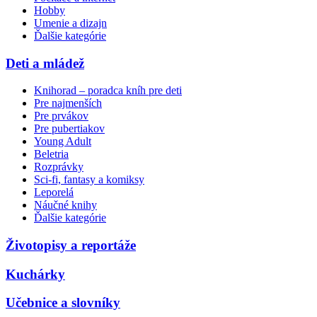
Hobby
Umenie a dizajn
Ďalšie kategórie
Deti a mládež
Knihorad – poradca kníh pre deti
Pre najmenších
Pre prvákov
Pre pubertiakov
Young Adult
Beletria
Rozprávky
Sci-fi, fantasy a komiksy
Leporelá
Náučné knihy
Ďalšie kategórie
Životopisy a reportáže
Kuchárky
Učebnice a slovníky