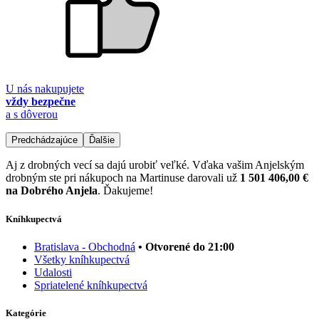
U nás nakupujete
vždy bezpečne
a s dôverou
Predchádzajúce
Ďalšie
Aj z drobných vecí sa dajú urobiť veľké. Vďaka vašim Anjelským
drobným ste pri nákupoch na Martinuse darovali už
1 501 406,00 €
na Dobrého Anjela
. Ďakujeme!
Kníhkupectvá
Bratislava - Obchodná
• Otvorené do 21:00
Všetky kníhkupectvá
Udalosti
Spriatelené kníhkupectvá
Kategórie