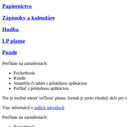
Papiernictvo
Zápisníky a kalendáre
Hudba
LP platne
Puzzle
Prečítate na zariadeniach:
Pocketbook
Kindle
Smartfón či tablet s príslušnou aplikáciou
Počítač s príslušnou aplikáciou
Nie je možné meniť veľkosť písma, formát je preto vhodný skôr pre 
Viac informácií v
našich návodoch
Prečítate na zariadeniach:
Pocketbook