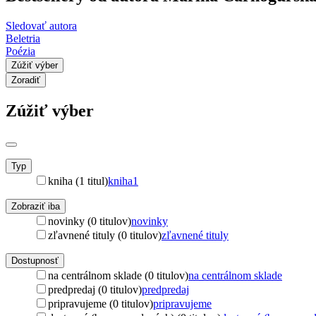
Sledovať autora
Beletria
Poézia
Zúžiť výber
Zoradiť
Zúžiť výber
Typ
kniha (1 titul)
kniha
1
Zobraziť iba
novinky (0 titulov)
novinky
zľavnené tituly (0 titulov)
zľavnené tituly
Dostupnosť
na centrálnom sklade (0 titulov)
na centrálnom sklade
predpredaj (0 titulov)
predpredaj
pripravujeme (0 titulov)
pripravujeme