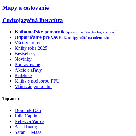
Mapy a cestovanie
Cudzojazyčná literatúra
Knihomoľský pomocník
Spýtajte sa Sherlocka, čo čítať
Odporúčame pre vás
Knižné tipy ušité na mieru vám
Všetky knihy
Knihy roka 2025
Bestsellery
Novinky
Pripravované
Akcie a zľavy
Kolekcie
Knihy s podporou FPU
Mám záujem o titul
Top autori
Dominik Dán
Julie Caplin
Rebecca Yarros
Ana Huang
Sarah J. Maas