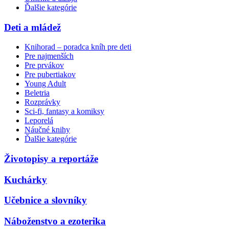
Ďalšie kategórie
Deti a mládež
Knihorad – poradca kníh pre deti
Pre najmenších
Pre prvákov
Pre pubertiakov
Young Adult
Beletria
Rozprávky
Sci-fi, fantasy a komiksy
Leporelá
Náučné knihy
Ďalšie kategórie
Životopisy a reportáže
Kuchárky
Učebnice a slovníky
Náboženstvo a ezoterika