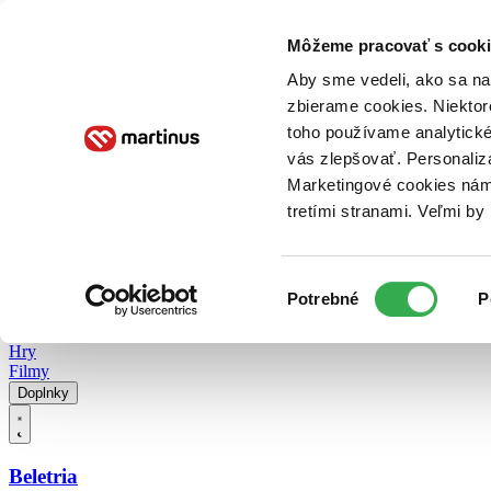
Doručenie
Kníhkupectvá
Knihovrátok
Poukážky
Knižný blog
Kontakt
Môžeme pracovať s cooki
Aby sme vedeli, ako sa na 
zbierame cookies. Niektor
E-knihy
Audioknihy
Hry
Filmy
Knihy
Doplnky
toho používame analytické
vás zlepšovať. Personaliz
Vyhľadávanie
Marketingové cookies nám 
tretími stranami. Veľmi b
Prihlásiť
Vyhľadávanie
Výber
Knihy
Potrebné
P
súhlasu
E-knihy
Audioknihy
Hry
Filmy
Doplnky
Beletria