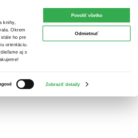
Povoliť všetko
a knihy,
ovala. Okrem
Odmietnuť
stále ho pre
u orientáciu.
dieľame aj s
Ďakujeme!
ngové
Zobraziť detaily