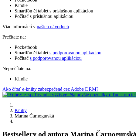
Kindle
Smartfón či tablet s príslušnou aplikáciou
Počítač s príslušnou aplikáciou
Viac informácií v
našich návodoch
Prečítate na:
Pocketbook
Smartfón či tablet
s podporovanou aplikáciou
Počítač
s podporovanou aplikáciou
Neprečítate na:
Kindle
Ako čítať e-knihy zabezpečené cez Adobe DRM?
Knihy
Marina Čarnogurská
Bestsellery od autora Marina Čarnogursk