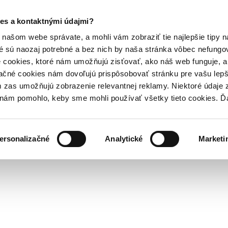
es a kontaktnými údajmi?
našom webe správate, a mohli vám zobraziť tie najlepšie tipy n
é sú naozaj potrebné a bez nich by naša stránka vôbec nefung
 cookies, ktoré nám umožňujú zisťovať, ako náš web funguje, a 
ačné cookies nám dovoľujú prispôsobovať stránku pre vašu lepši
zas umožňujú zobrazenie relevantnej reklamy. Niektoré údaje z
y nám pomohlo, keby sme mohli používať všetky tieto cookies. 
ersonalizačné
Analytické
Marketi