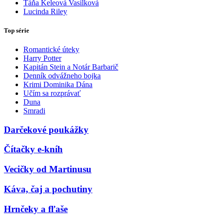
Táňa Keleová Vasilková
Lucinda Riley
Top série
Romantické úteky
Harry Potter
Kapitán Stein a Notár Barbarič
Denník odvážneho bojka
Krimi Dominika Dána
Učím sa rozprávať
Duna
Smradi
Darčekové poukážky
Čítačky e-kníh
Vecičky od Martinusu
Káva, čaj a pochutiny
Hrnčeky a fľaše