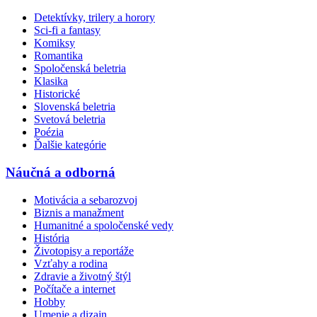
Detektívky, trilery a horory
Sci-fi a fantasy
Komiksy
Romantika
Spoločenská beletria
Klasika
Historické
Slovenská beletria
Svetová beletria
Poézia
Ďalšie kategórie
Náučná a odborná
Motivácia a sebarozvoj
Biznis a manažment
Humanitné a spoločenské vedy
História
Životopisy a reportáže
Vzťahy a rodina
Zdravie a životný štýl
Počítače a internet
Hobby
Umenie a dizajn