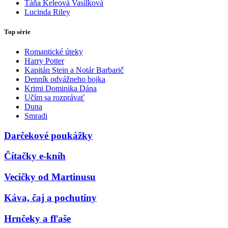
Táňa Keleová Vasilková
Lucinda Riley
Top série
Romantické úteky
Harry Potter
Kapitán Stein a Notár Barbarič
Denník odvážneho bojka
Krimi Dominika Dána
Učím sa rozprávať
Duna
Smradi
Darčekové poukážky
Čítačky e-kníh
Vecičky od Martinusu
Káva, čaj a pochutiny
Hrnčeky a fľaše