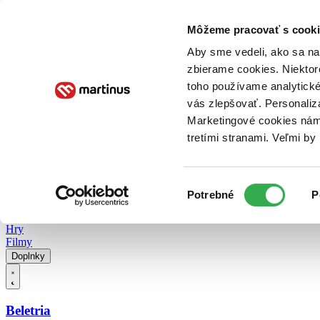
Doručenie
Kníhkupectvá
Knihovrátok
Poukážky
Knižný blog
Kontakt
Môžeme pracovať s cooki
Aby sme vedeli, ako sa na 
zbierame cookies. Niektor
E-knihy
Audioknihy
Hry
Filmy
Knihy
Doplnky
toho používame analytické
vás zlepšovať. Personaliz
Vyhľadávanie
Marketingové cookies nám 
tretími stranami. Veľmi b
Prihlásiť
Vyhľadávanie
Výber
Knihy
Potrebné
P
súhlasu
E-knihy
Audioknihy
Hry
Filmy
Doplnky
Beletria