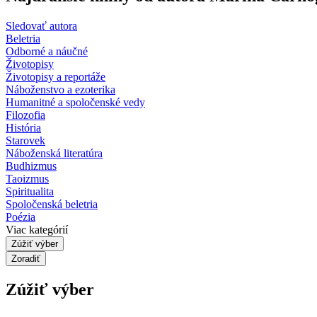
Sledovať autora
Beletria
Odborné a náučné
Životopisy
Životopisy a reportáže
Náboženstvo a ezoterika
Humanitné a spoločenské vedy
Filozofia
História
Starovek
Náboženská literatúra
Budhizmus
Taoizmus
Spiritualita
Spoločenská beletria
Poézia
Viac kategórií
Zúžiť výber
Zoradiť
Zúžiť výber