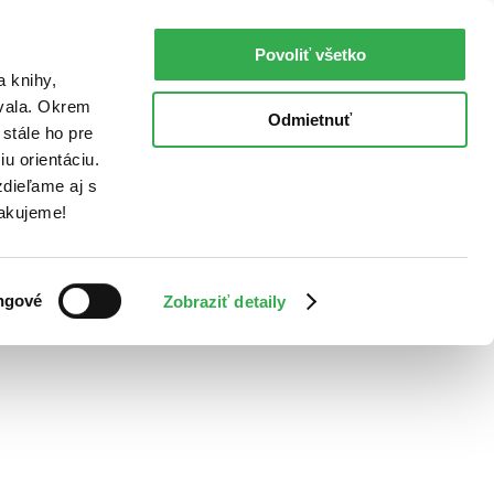
Povoliť všetko
a knihy,
ovala. Okrem
Odmietnuť
stále ho pre
u orientáciu.
dieľame aj s
Ďakujeme!
ngové
Zobraziť detaily