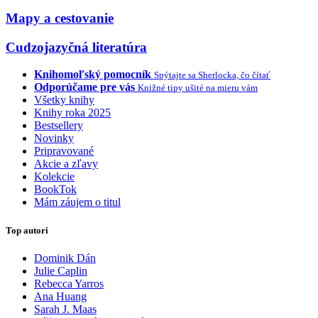
Mapy a cestovanie
Cudzojazyčná literatúra
Knihomoľský pomocník
Spýtajte sa Sherlocka, čo čítať
Odporúčame pre vás
Knižné tipy ušité na mieru vám
Všetky knihy
Knihy roka 2025
Bestsellery
Novinky
Pripravované
Akcie a zľavy
Kolekcie
BookTok
Mám záujem o titul
Top autori
Dominik Dán
Julie Caplin
Rebecca Yarros
Ana Huang
Sarah J. Maas