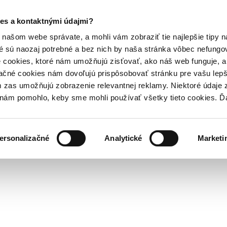
es a kontaktnými údajmi?
našom webe správate, a mohli vám zobraziť tie najlepšie tipy n
é sú naozaj potrebné a bez nich by naša stránka vôbec nefung
 cookies, ktoré nám umožňujú zisťovať, ako náš web funguje, a 
ačné cookies nám dovoľujú prispôsobovať stránku pre vašu lepši
zas umožňujú zobrazenie relevantnej reklamy. Niektoré údaje z
y nám pomohlo, keby sme mohli používať všetky tieto cookies. 
ersonalizačné
Analytické
Marketi