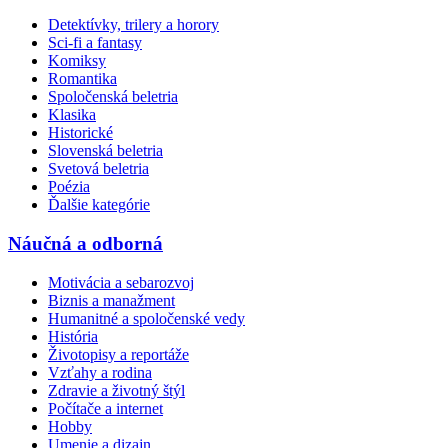
Detektívky, trilery a horory
Sci-fi a fantasy
Komiksy
Romantika
Spoločenská beletria
Klasika
Historické
Slovenská beletria
Svetová beletria
Poézia
Ďalšie kategórie
Náučná a odborná
Motivácia a sebarozvoj
Biznis a manažment
Humanitné a spoločenské vedy
História
Životopisy a reportáže
Vzťahy a rodina
Zdravie a životný štýl
Počítače a internet
Hobby
Umenie a dizajn