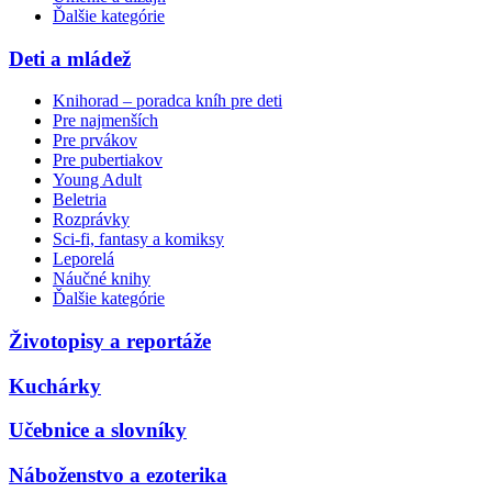
Ďalšie kategórie
Deti a mládež
Knihorad – poradca kníh pre deti
Pre najmenších
Pre prvákov
Pre pubertiakov
Young Adult
Beletria
Rozprávky
Sci-fi, fantasy a komiksy
Leporelá
Náučné knihy
Ďalšie kategórie
Životopisy a reportáže
Kuchárky
Učebnice a slovníky
Náboženstvo a ezoterika