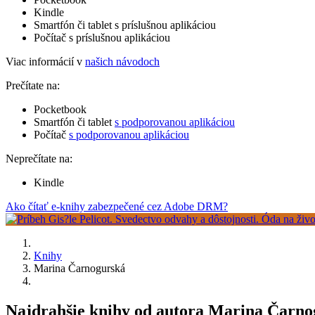
Kindle
Smartfón či tablet s príslušnou aplikáciou
Počítač s príslušnou aplikáciou
Viac informácií v
našich návodoch
Prečítate na:
Pocketbook
Smartfón či tablet
s podporovanou aplikáciou
Počítač
s podporovanou aplikáciou
Neprečítate na:
Kindle
Ako čítať e-knihy zabezpečené cez Adobe DRM?
Knihy
Marina Čarnogurská
Najdrahšie knihy od autora Marina Čarno