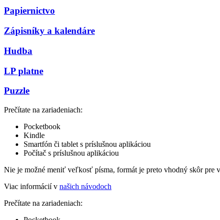
Papiernictvo
Zápisníky a kalendáre
Hudba
LP platne
Puzzle
Prečítate na zariadeniach:
Pocketbook
Kindle
Smartfón či tablet s príslušnou aplikáciou
Počítač s príslušnou aplikáciou
Nie je možné meniť veľkosť písma, formát je preto vhodný skôr pre 
Viac informácií v
našich návodoch
Prečítate na zariadeniach:
Pocketbook