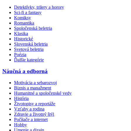
Detektívky, trilery a horory
Sci-fi a fantasy
Komiksy
Romantika
Spoločenská beletria
Klasika
Historické
Slovenská beletria
Svetová beletria
Poézia
Ďalšie kategórie
Náučná a odborná
Motivácia a sebarozvoj
Biznis a manažment
Humanitné a spoločenské vedy
História
Životopisy a reportáže
Vzťahy a rodina
Zdravie a životný štýl
Počítače a internet
Hobby
Umenie a dizajn