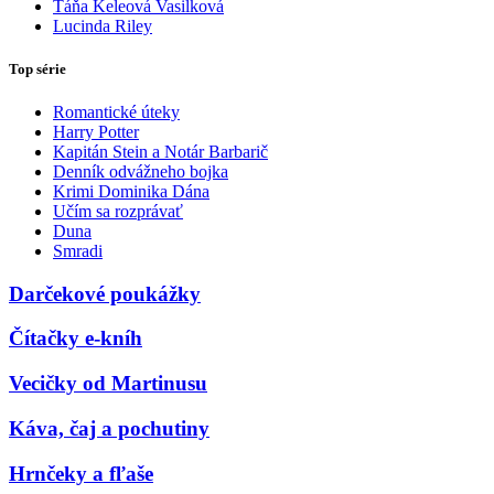
Táňa Keleová Vasilková
Lucinda Riley
Top série
Romantické úteky
Harry Potter
Kapitán Stein a Notár Barbarič
Denník odvážneho bojka
Krimi Dominika Dána
Učím sa rozprávať
Duna
Smradi
Darčekové poukážky
Čítačky e-kníh
Vecičky od Martinusu
Káva, čaj a pochutiny
Hrnčeky a fľaše