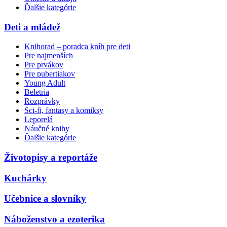
Ďalšie kategórie
Deti a mládež
Knihorad – poradca kníh pre deti
Pre najmenších
Pre prvákov
Pre pubertiakov
Young Adult
Beletria
Rozprávky
Sci-fi, fantasy a komiksy
Leporelá
Náučné knihy
Ďalšie kategórie
Životopisy a reportáže
Kuchárky
Učebnice a slovníky
Náboženstvo a ezoterika