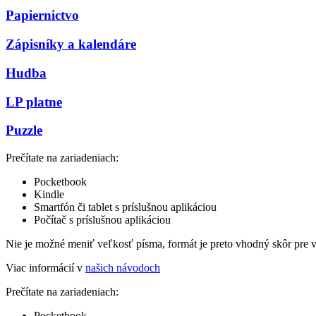
Papiernictvo
Zápisníky a kalendáre
Hudba
LP platne
Puzzle
Prečítate na zariadeniach:
Pocketbook
Kindle
Smartfón či tablet s príslušnou aplikáciou
Počítač s príslušnou aplikáciou
Nie je možné meniť veľkosť písma, formát je preto vhodný skôr pre 
Viac informácií v
našich návodoch
Prečítate na zariadeniach:
Pocketbook