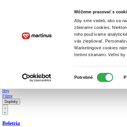
Doručenie
Kníhkupectvá
Knihovrátok
Poukážky
Knižný blog
Kontakt
Môžeme pracovať s cooki
Aby sme vedeli, ako sa na 
zbierame cookies. Niektor
E-knihy
Audioknihy
Hry
Filmy
Knihy
Doplnky
toho používame analytické
vás zlepšovať. Personaliz
Vyhľadávanie
Marketingové cookies nám 
tretími stranami. Veľmi b
Prihlásiť
Vyhľadávanie
Výber
Knihy
Potrebné
P
súhlasu
E-knihy
Audioknihy
Hry
Filmy
Doplnky
Beletria