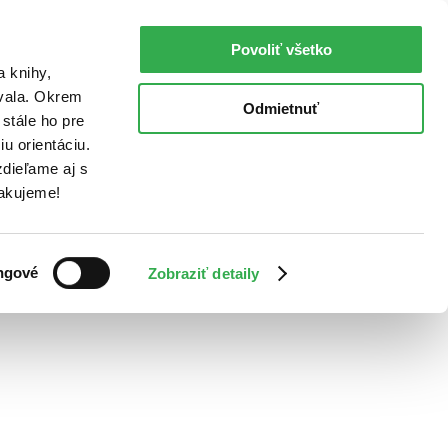
Povoliť všetko
a knihy,
ovala. Okrem
Odmietnuť
stále ho pre
u orientáciu.
dieľame aj s
Ďakujeme!
ngové
Zobraziť detaily