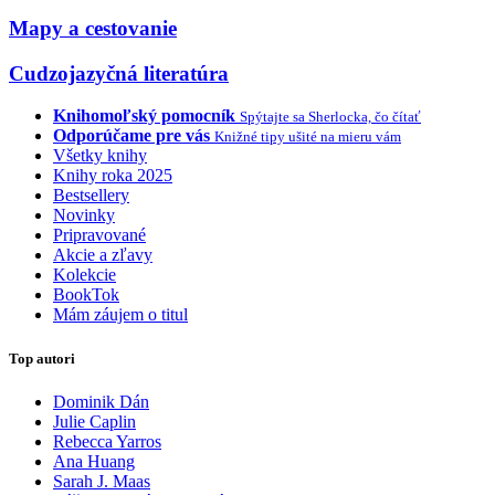
Mapy a cestovanie
Cudzojazyčná literatúra
Knihomoľský pomocník
Spýtajte sa Sherlocka, čo čítať
Odporúčame pre vás
Knižné tipy ušité na mieru vám
Všetky knihy
Knihy roka 2025
Bestsellery
Novinky
Pripravované
Akcie a zľavy
Kolekcie
BookTok
Mám záujem o titul
Top autori
Dominik Dán
Julie Caplin
Rebecca Yarros
Ana Huang
Sarah J. Maas