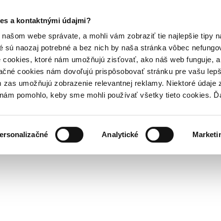
es a kontaktnými údajmi?
našom webe správate, a mohli vám zobraziť tie najlepšie tipy n
é sú naozaj potrebné a bez nich by naša stránka vôbec nefung
 cookies, ktoré nám umožňujú zisťovať, ako náš web funguje, a 
ačné cookies nám dovoľujú prispôsobovať stránku pre vašu lepši
zas umožňujú zobrazenie relevantnej reklamy. Niektoré údaje z
y nám pomohlo, keby sme mohli používať všetky tieto cookies. 
ersonalizačné
Analytické
Marketi