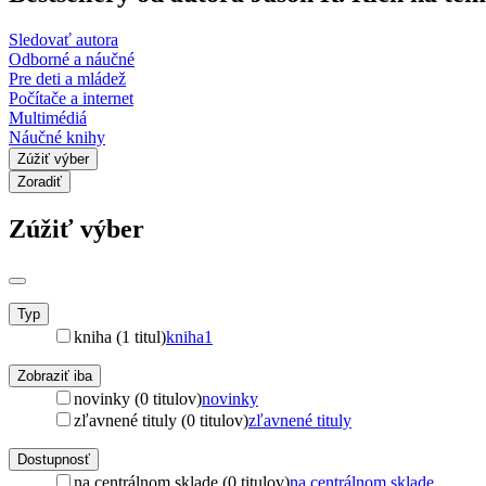
Sledovať autora
Odborné a náučné
Pre deti a mládež
Počítače a internet
Multimédiá
Náučné knihy
Zúžiť výber
Zoradiť
Zúžiť výber
Typ
kniha (1 titul)
kniha
1
Zobraziť iba
novinky (0 titulov)
novinky
zľavnené tituly (0 titulov)
zľavnené tituly
Dostupnosť
na centrálnom sklade (0 titulov)
na centrálnom sklade