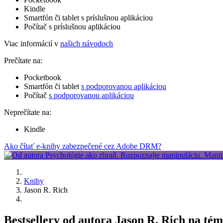
Kindle
Smartfón či tablet s príslušnou aplikáciou
Počítač s príslušnou aplikáciou
Viac informácií v
našich návodoch
Prečítate na:
Pocketbook
Smartfón či tablet
s podporovanou aplikáciou
Počítač
s podporovanou aplikáciou
Neprečítate na:
Kindle
Ako čítať e-knihy zabezpečené cez Adobe DRM?
Knihy
Jason R. Rich
Bestsellery od autora Jason R. Rich na tém