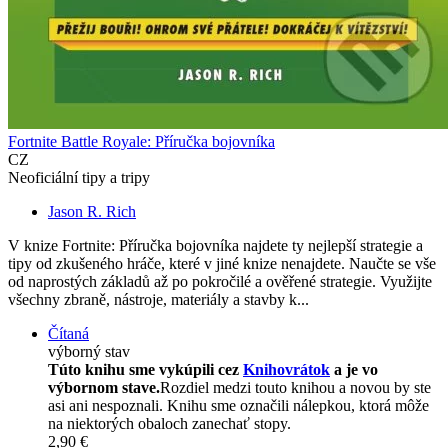
Fortnite Battle Royale: Příručka bojovníka
CZ
Neoficiální tipy a tripy
Jason R. Rich
V knize Fortnite: Příručka bojovníka najdete ty nejlepší strategie a
tipy od zkušeného hráče, které v jiné knize nenajdete. Naučte se vše
od naprostých základů až po pokročilé a ověřené strategie. Využijte
všechny zbraně, nástroje, materiály a stavby k...
Čítaná
výborný stav
Túto knihu sme vykúpili cez
Knihovrátok
a je vo
výbornom stave.
Rozdiel medzi touto knihou a novou by ste
asi ani nespoznali. Knihu sme označili nálepkou, ktorá môže
na niektorých obaloch zanechať stopy.
2,90 €