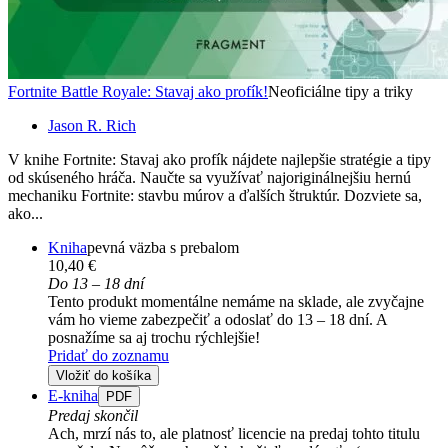
Fortnite Battle Royale: Stavaj ako profík!
Neoficiálne tipy a triky
Jason R. Rich
V knihe Fortnite: Stavaj ako profík nájdete najlepšie stratégie a tipy
od skúseného hráča. Naučte sa využívať najoriginálnejšiu hernú
mechaniku Fortnite: stavbu múrov a ďalších štruktúr. Dozviete sa,
ako...
Kniha
pevná väzba s prebalom
10,40 €
Do 13 – 18 dní
Tento produkt momentálne nemáme na sklade, ale zvyčajne
vám ho vieme zabezpečiť a odoslať do 13 – 18 dní. A
posnažíme sa aj trochu rýchlejšie!
Pridať do zoznamu
Vložiť do košíka
E-kniha
PDF
Predaj skončil
Ach, mrzí nás to, ale platnosť licencie na predaj tohto titulu