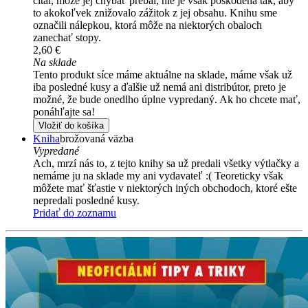
čítal, môže jej chýbať prebal, nie je však poškodená tak, aby
to akokoľvek znižovalo zážitok z jej obsahu. Knihu sme
označili nálepkou, ktorá môže na niektorých obaloch
zanechať stopy.
2,60 €
Na sklade
Tento produkt síce máme aktuálne na sklade, máme však už
iba posledné kusy a ďalšie už nemá ani distribútor, preto je
možné, že bude onedlho úplne vypredaný. Ak ho chcete mať,
ponáhľajte sa!
Vložiť do košíka
Kniha
brožovaná väzba
Vypredané
Ach, mrzí nás to, z tejto knihy sa už predali všetky výtlačky a
nemáme ju na sklade my ani vydavateľ :( Teoreticky však
môžete mať šťastie v niektorých iných obchodoch, ktoré ešte
nepredali posledné kusy.
Pridať do zoznamu