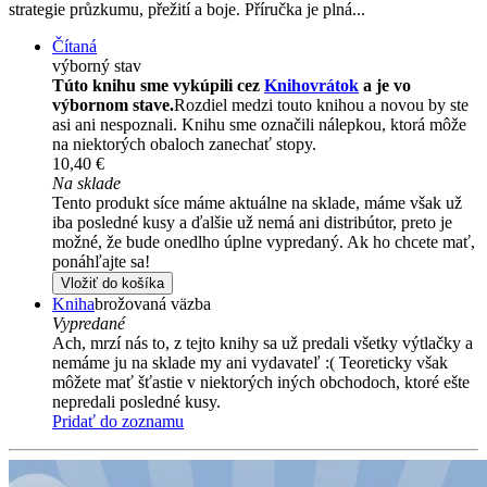
strategie průzkumu, přežití a boje. Příručka je plná...
Čítaná
výborný stav
Túto knihu sme vykúpili cez
Knihovrátok
a je vo
výbornom stave.
Rozdiel medzi touto knihou a novou by ste
asi ani nespoznali. Knihu sme označili nálepkou, ktorá môže
na niektorých obaloch zanechať stopy.
10,40 €
Na sklade
Tento produkt síce máme aktuálne na sklade, máme však už
iba posledné kusy a ďalšie už nemá ani distribútor, preto je
možné, že bude onedlho úplne vypredaný. Ak ho chcete mať,
ponáhľajte sa!
Vložiť do košíka
Kniha
brožovaná väzba
Vypredané
Ach, mrzí nás to, z tejto knihy sa už predali všetky výtlačky a
nemáme ju na sklade my ani vydavateľ :( Teoreticky však
môžete mať šťastie v niektorých iných obchodoch, ktoré ešte
nepredali posledné kusy.
Pridať do zoznamu