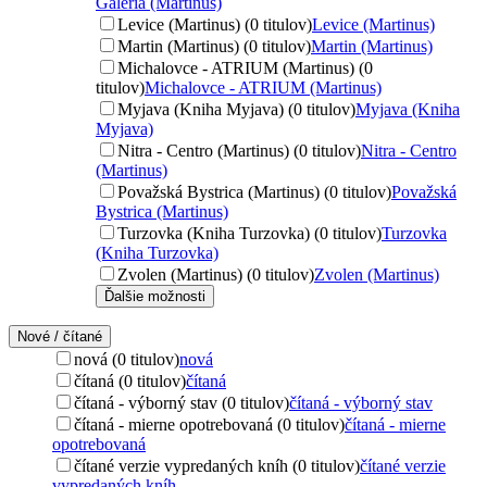
Galéria (Martinus)
Levice (Martinus) (0 titulov)
Levice (Martinus)
Martin (Martinus) (0 titulov)
Martin (Martinus)
Michalovce - ATRIUM (Martinus) (0
titulov)
Michalovce - ATRIUM (Martinus)
Myjava (Kniha Myjava) (0 titulov)
Myjava (Kniha
Myjava)
Nitra - Centro (Martinus) (0 titulov)
Nitra - Centro
(Martinus)
Považská Bystrica (Martinus) (0 titulov)
Považská
Bystrica (Martinus)
Turzovka (Kniha Turzovka) (0 titulov)
Turzovka
(Kniha Turzovka)
Zvolen (Martinus) (0 titulov)
Zvolen (Martinus)
Ďalšie možnosti
Nové / čítané
nová (0 titulov)
nová
čítaná (0 titulov)
čítaná
čítaná - výborný stav (0 titulov)
čítaná - výborný stav
čítaná - mierne opotrebovaná (0 titulov)
čítaná - mierne
opotrebovaná
čítané verzie vypredaných kníh (0 titulov)
čítané verzie
vypredaných kníh