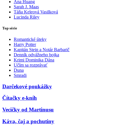
Ana Huang
Sarah J. Maas
Táňa Keleová Vasilková
Lucinda Riley
Top série
Romantické úteky
Harry Potter
Kapitán Stein a Notár Barbarič
Denník odvážneho bojka
Krimi Dominika Dána
Učím sa rozprávať
Duna
Smradi
Darčekové poukážky
Čítačky e-kníh
Vecičky od Martinusu
Káva, čaj a pochutiny