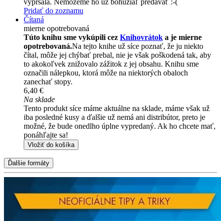
vypršala. Nemôžeme ho už bohužiaľ predávať :-(
Pridať do zoznamu
Čítaná
mierne opotrebovaná
Túto knihu sme vykúpili cez
Knihovrátok
a je mierne
opotrebovaná.
Na tejto knihe už síce poznať, že ju niekto
čítal, môže jej chýbať prebal, nie je však poškodená tak, aby
to akokoľvek znižovalo zážitok z jej obsahu. Knihu sme
označili nálepkou, ktorá môže na niektorých obaloch
zanechať stopy.
6,40 €
Na sklade
Tento produkt síce máme aktuálne na sklade, máme však už
iba posledné kusy a ďalšie už nemá ani distribútor, preto je
možné, že bude onedlho úplne vypredaný. Ak ho chcete mať,
ponáhľajte sa!
Vložiť do košíka
Ďalšie formáty