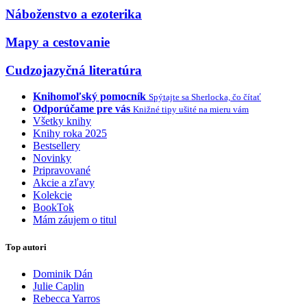
Náboženstvo a ezoterika
Mapy a cestovanie
Cudzojazyčná literatúra
Knihomoľský pomocník
Spýtajte sa Sherlocka, čo čítať
Odporúčame pre vás
Knižné tipy ušité na mieru vám
Všetky knihy
Knihy roka 2025
Bestsellery
Novinky
Pripravované
Akcie a zľavy
Kolekcie
BookTok
Mám záujem o titul
Top autori
Dominik Dán
Julie Caplin
Rebecca Yarros