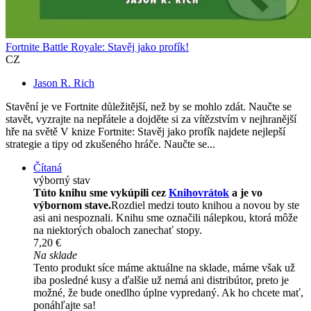
Fortnite Battle Royale: Stavěj jako profík!
CZ
Jason R. Rich
Stavění je ve Fortnite důležitější, než by se mohlo zdát. Naučte se
stavět, vyzrajte na nepřátele a dojděte si za vítězstvím v nejhranější
hře na světě V knize Fortnite: Stavěj jako profík najdete nejlepší
strategie a tipy od zkušeného hráče. Naučte se...
Čítaná
výborný stav
Túto knihu sme vykúpili cez
Knihovrátok
a je vo
výbornom stave.
Rozdiel medzi touto knihou a novou by ste
asi ani nespoznali. Knihu sme označili nálepkou, ktorá môže
na niektorých obaloch zanechať stopy.
7,20 €
Na sklade
Tento produkt síce máme aktuálne na sklade, máme však už
iba posledné kusy a ďalšie už nemá ani distribútor, preto je
možné, že bude onedlho úplne vypredaný. Ak ho chcete mať,
ponáhľajte sa!