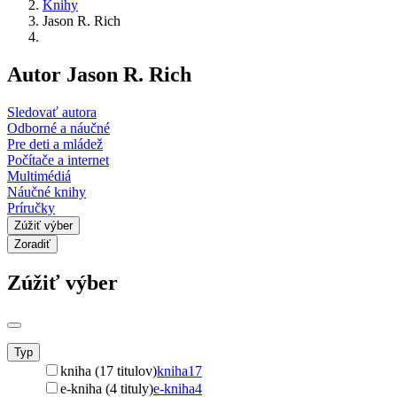
Knihy
Jason R. Rich
Autor Jason R. Rich
Sledovať autora
Odborné a náučné
Pre deti a mládež
Počítače a internet
Multimédiá
Náučné knihy
Príručky
Zúžiť výber
Zoradiť
Zúžiť výber
Typ
kniha (17 titulov)
kniha
17
e-kniha (4 tituly)
e-kniha
4