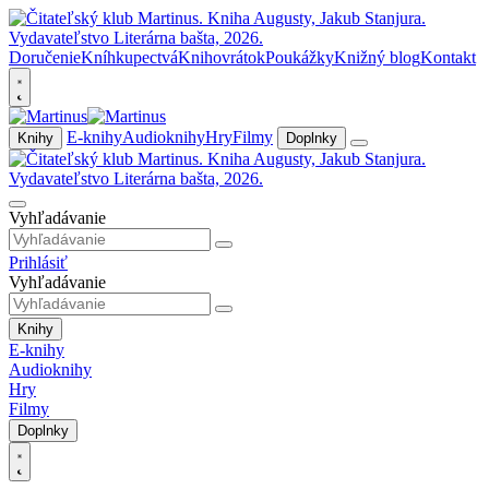
Doručenie
Kníhkupectvá
Knihovrátok
Poukážky
Knižný blog
Kontakt
E-knihy
Audioknihy
Hry
Filmy
Knihy
Doplnky
Vyhľadávanie
Prihlásiť
Vyhľadávanie
Knihy
E-knihy
Audioknihy
Hry
Filmy
Doplnky