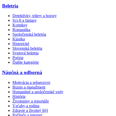
Beletria
Detektívky, trilery a horory
Sci-fi a fantasy
Komiksy
Romantika
Spoločenská beletria
Klasika
Historické
Slovenská beletria
Svetová beletria
Poézia
Ďalšie kategórie
Náučná a odborná
Motivácia a sebarozvoj
Biznis a manažment
Humanitné a spoločenské vedy
História
Životopisy a reportáže
Vzťahy a rodina
Zdravie a životný štýl
Počítače a internet