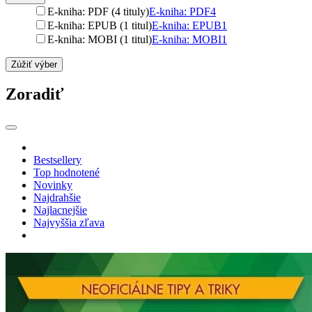
E-kniha: PDF (4 tituly)
E-kniha: PDF
4
E-kniha: EPUB (1 titul)
E-kniha: EPUB
1
E-kniha: MOBI (1 titul)
E-kniha: MOBI
1
Zúžiť výber
Zoradiť
Bestsellery
Top hodnotené
Novinky
Najdrahšie
Najlacnejšie
Najvyššia zľava