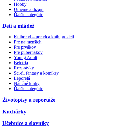
Hobby
Umenie a dizajn
Ďalšie kategórie
Deti a mládež
Knihorad – poradca kníh pre deti
Pre najmenších
Pre prvákov
Pre pubertiakov
Young Adult
Beletria
Rozprávky
Sci-fi, fantasy a komiksy
Leporelá
Náučné knihy
Ďalšie kategórie
Životopisy a reportáže
Kuchárky
Učebnice a slovníky