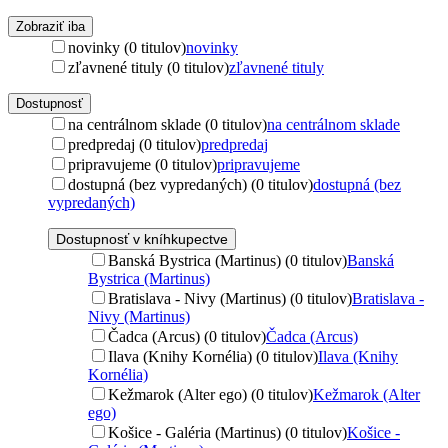
Zobraziť iba
novinky (0 titulov)
novinky
zľavnené tituly (0 titulov)
zľavnené tituly
Dostupnosť
na centrálnom sklade (0 titulov)
na centrálnom sklade
predpredaj (0 titulov)
predpredaj
pripravujeme (0 titulov)
pripravujeme
dostupná (bez vypredaných) (0 titulov)
dostupná (bez
vypredaných)
Dostupnosť v kníhkupectve
Banská Bystrica (Martinus) (0 titulov)
Banská
Bystrica (Martinus)
Bratislava - Nivy (Martinus) (0 titulov)
Bratislava -
Nivy (Martinus)
Čadca (Arcus) (0 titulov)
Čadca (Arcus)
Ilava (Knihy Kornélia) (0 titulov)
Ilava (Knihy
Kornélia)
Kežmarok (Alter ego) (0 titulov)
Kežmarok (Alter
ego)
Košice - Galéria (Martinus) (0 titulov)
Košice -