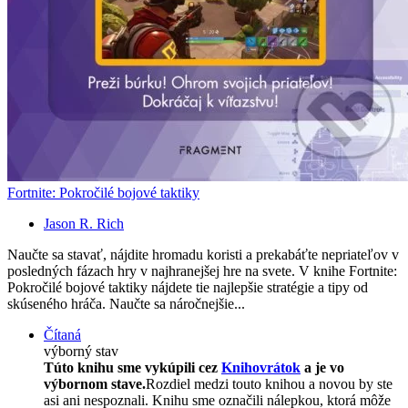
Fortnite: Pokročilé bojové taktiky
Jason R. Rich
Naučte sa stavať, nájdite hromadu koristi a prekabáťte nepriateľov v
posledných fázach hry v najhranejšej hre na svete. V knihe Fortnite:
Pokročilé bojové taktiky nájdete tie najlepšie stratégie a tipy od
skúseného hráča. Naučte sa náročnejšie...
Čítaná
výborný stav
Túto knihu sme vykúpili cez
Knihovrátok
a je vo
výbornom stave.
Rozdiel medzi touto knihou a novou by ste
asi ani nespoznali. Knihu sme označili nálepkou, ktorá môže