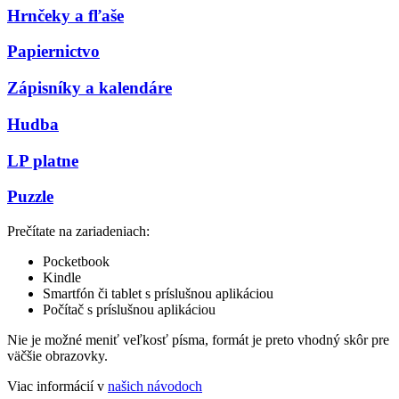
Hrnčeky a fľaše
Papiernictvo
Zápisníky a kalendáre
Hudba
LP platne
Puzzle
Prečítate na zariadeniach:
Pocketbook
Kindle
Smartfón či tablet s príslušnou aplikáciou
Počítač s príslušnou aplikáciou
Nie je možné meniť veľkosť písma, formát je preto vhodný skôr pre
väčšie obrazovky.
Viac informácií v
našich návodoch