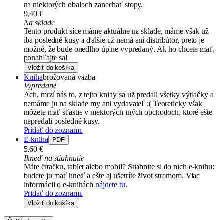
na niektorých obaloch zanechať stopy.
9,40 €
Na sklade
Tento produkt síce máme aktuálne na sklade, máme však už
iba posledné kusy a ďalšie už nemá ani distribútor, preto je
možné, že bude onedlho úplne vypredaný. Ak ho chcete mať,
ponáhľajte sa!
Vložiť do košíka
Kniha
brožovaná väzba
Vypredané
Ach, mrzí nás to, z tejto knihy sa už predali všetky výtlačky a
nemáme ju na sklade my ani vydavateľ :( Teoreticky však
môžete mať šťastie v niektorých iných obchodoch, ktoré ešte
nepredali posledné kusy.
Pridať do zoznamu
E-kniha
PDF
5,60 €
Ihneď na stiahnutie
Máte čítačku, tablet alebo mobil? Stiahnite si do nich e-knihu:
budete ju mať hneď a ešte aj ušetríte život stromom. Viac
informácii o e-knihách
nájdete tu
.
Pridať do zoznamu
Vložiť do košíka