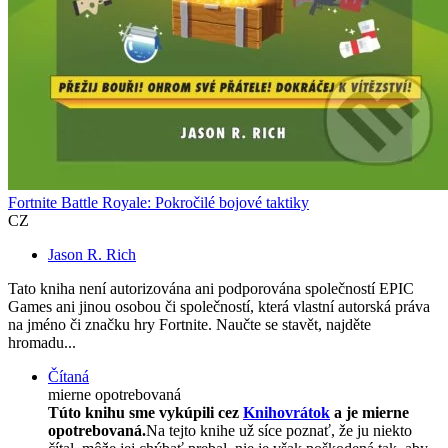
Fortnite Battle Royale: Pokročilé bojové taktiky
CZ
Jason R. Rich
Tato kniha není autorizována ani podporována společností EPIC
Games ani jinou osobou či společností, která vlastní autorská práva
na jméno či značku hry Fortnite. Naučte se stavět, najděte
hromadu...
Čítaná
mierne opotrebovaná
Túto knihu sme vykúpili cez
Knihovrátok
a je mierne
opotrebovaná.
Na tejto knihe už síce poznať, že ju niekto