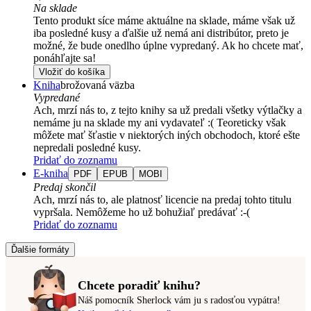
Na sklade
Tento produkt síce máme aktuálne na sklade, máme však už
iba posledné kusy a ďalšie už nemá ani distribútor, preto je
možné, že bude onedlho úplne vypredaný. Ak ho chcete mať,
ponáhľajte sa!
Vložiť do košíka
Kniha
brožovaná väzba
Vypredané
Ach, mrzí nás to, z tejto knihy sa už predali všetky výtlačky a
nemáme ju na sklade my ani vydavateľ :( Teoreticky však
môžete mať šťastie v niektorých iných obchodoch, ktoré ešte
nepredali posledné kusy.
Pridať do zoznamu
E-kniha
PDF
EPUB
MOBI
Predaj skončil
Ach, mrzí nás to, ale platnosť licencie na predaj tohto titulu
vypršala. Nemôžeme ho už bohužiaľ predávať :-(
Pridať do zoznamu
Ďalšie formáty
Chcete poradiť knihu?
Náš pomocník Sherlock vám ju s radosťou vypátra!