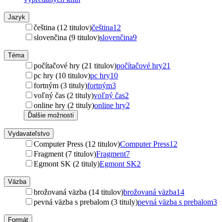
Jazyk
čeština (12 titulov)
čeština
12
slovenčina (9 titulov)
slovenčina
9
Téma
počítačové hry (21 titulov)
počítačové hry
21
pc hry (10 titulov)
pc hry
10
fortným (3 tituly)
fortným
3
voľný čas (2 tituly)
voľný čas
2
online hry (2 tituly)
online hry
2
Ďalšie možnosti
Vydavateľstvo
Computer Press (12 titulov)
Computer Press
12
Fragment (7 titulov)
Fragment
7
Egmont SK (2 tituly)
Egmont SK
2
Väzba
brožovaná väzba (14 titulov)
brožovaná väzba
14
pevná väzba s prebalom (3 tituly)
pevná väzba s prebalom
3
Formát