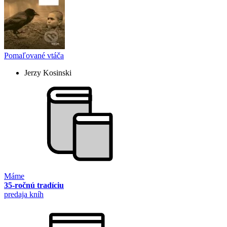
Pomaľované vtáča
Jerzy Kosinski
Máme
35-ročnú tradíciu
predaja kníh