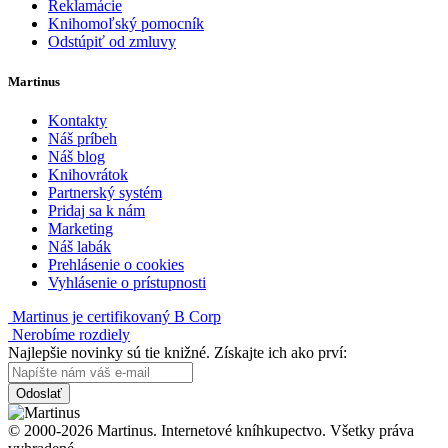
Reklamácie
Knihomoľský pomocník
Odstúpiť od zmluvy
Martinus
Kontakty
Náš príbeh
Náš blog
Knihovrátok
Partnerský systém
Pridaj sa k nám
Marketing
Náš labák
Prehlásenie o cookies
Vyhlásenie o prístupnosti
Martinus je certifikovaný B Corp
Nerobíme rozdiely
Najlepšie novinky sú tie knižné. Získajte ich ako prví:
Odoslať
© 2000-2026 Martinus. Internetové kníhkupectvo. Všetky práva