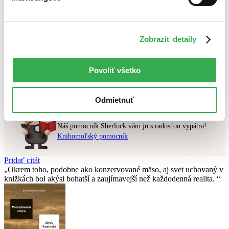
Najlacnejšie
Najvyššia zľava
Zobraziť detaily
Použité filtre
Zrušiť filtre
dostupné
S pevnou väzbou
Povoliť všetko
Nebol nájdený
žiadny titul
vyhovujúci zadaným podmienkam.
Skúste prosím zmeniť vyhľadávaný výraz.
Odmietnuť
Chcete poradiť knihu?
Náš pomocník Sherlock vám ju s radosťou vypátra!
Knihomoľský pomocník
Pridať citát
Okrem toho, podobne ako konzervované mäso, aj svet uchovaný v
knižkách bol akýsi bohatší a zaujímavejší než každodenná realita.