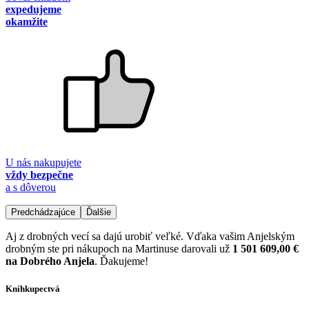
expedujeme
okamžite
U nás nakupujete
vždy bezpečne
a s dôverou
Predchádzajúce
Ďalšie
Aj z drobných vecí sa dajú urobiť veľké. Vďaka vašim Anjelským
drobným ste pri nákupoch na Martinuse darovali už
1 501 609,00 €
na Dobrého Anjela
. Ďakujeme!
Kníhkupectvá