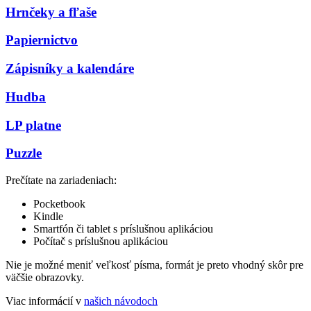
Hrnčeky a fľaše
Papiernictvo
Zápisníky a kalendáre
Hudba
LP platne
Puzzle
Prečítate na zariadeniach:
Pocketbook
Kindle
Smartfón či tablet s príslušnou aplikáciou
Počítač s príslušnou aplikáciou
Nie je možné meniť veľkosť písma, formát je preto vhodný skôr pre
väčšie obrazovky.
Viac informácií v
našich návodoch