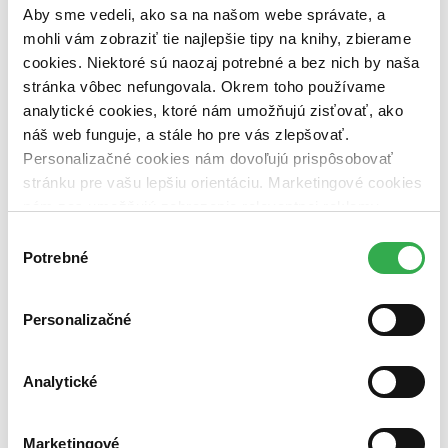
pripravujeme (0 titulov)
pripravujeme
Aby sme vedeli, ako sa na našom webe správate, a
dostupná (bez vypredaných) (0 titulov)
dostupná (bez
mohli vám zobraziť tie najlepšie tipy na knihy, zbierame
vypredaných)
cookies. Niektoré sú naozaj potrebné a bez nich by naša
Nové / čítané
stránka vôbec nefungovala. Okrem toho používame
nová (0 titulov)
nová
analytické cookies, ktoré nám umožňujú zisťovať, ako
čítaná (0 titulov)
čítaná
náš web funguje, a stále ho pre vás zlepšovať.
čítaná - výborný stav (0 titulov)
čítaná - výborný stav
Personalizačné cookies nám dovoľujú prispôsobovať
čítaná - mierne opotrebovaná (0 titulov)
čítaná - mierne
opotrebovaná
stránku pre vašu lepšiu orientáciu. Marketingové cookies
čítané verzie vypredaných kníh (0 titulov)
čítané verzie
nám zas umožňujú zobrazenie relevantnej reklamy.
vypredaných kníh
Niektoré údaje zdieľame aj s tretími stranami. Veľmi by
Výber
Zúžiť výber
nám pomohlo, keby sme mohli používať všetky tieto
Potrebné
súhlasu
cookies. Ďakujeme!
Zoradiť
Personalizačné
Analytické
Bestsellery
Top hodnotené
Novinky
Marketingové
Najdrahšie