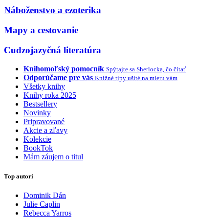
Náboženstvo a ezoterika
Mapy a cestovanie
Cudzojazyčná literatúra
Knihomoľský pomocník
Spýtajte sa Sherlocka, čo čítať
Odporúčame pre vás
Knižné tipy ušité na mieru vám
Všetky knihy
Knihy roka 2025
Bestsellery
Novinky
Pripravované
Akcie a zľavy
Kolekcie
BookTok
Mám záujem o titul
Top autori
Dominik Dán
Julie Caplin
Rebecca Yarros