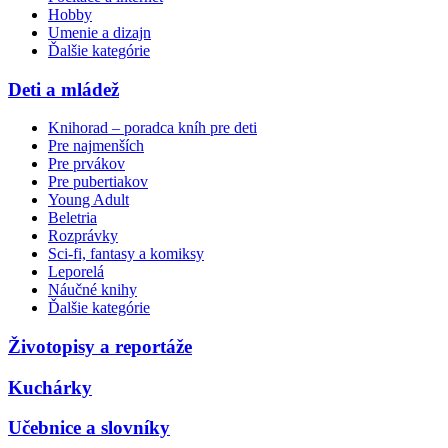
Hobby
Umenie a dizajn
Ďalšie kategórie
Deti a mládež
Knihorad – poradca kníh pre deti
Pre najmenších
Pre prvákov
Pre pubertiakov
Young Adult
Beletria
Rozprávky
Sci-fi, fantasy a komiksy
Leporelá
Náučné knihy
Ďalšie kategórie
Životopisy a reportáže
Kuchárky
Učebnice a slovníky