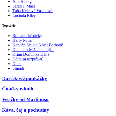
Ana Huang
Sarah J. Maas
Táňa Keleová Vasilková
Lucinda Riley
Top série
Romantické úteky
Harry Potter
Kapitán Stein a Notár Barbarič
Denník odvážneho bojka
Krimi Dominika Dána
Učím sa rozprávať
Duna
Smradi
Darčekové poukážky
Čítačky e-kníh
Vecičky od Martinusu
Káva, čaj a pochutiny