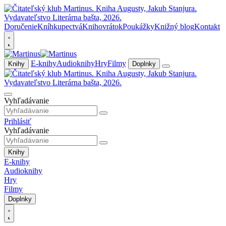
Doručenie
Kníhkupectvá
Knihovrátok
Poukážky
Knižný blog
Kontakt
E-knihy
Audioknihy
Hry
Filmy
Knihy
Doplnky
Vyhľadávanie
Prihlásiť
Vyhľadávanie
Knihy
E-knihy
Audioknihy
Hry
Filmy
Doplnky