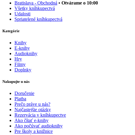
Bratislava - Obchodná
• Otvárame o 10:00
Všetky kníhkupectvá
Udalosti
Spriatelené kníhkupectvá
Kategórie
Knihy
E-knihy
Audioknihy
Hry
Filmy
Doplnky
Nakupujte u nás
Doručenie
Platba
Prečo práve u nás?
Najčastejšie otázky
Rezervácia v kníhkupectve
Ako čítať e-knihy
Ako počúvať audioknihy
Pre školy a knižnice