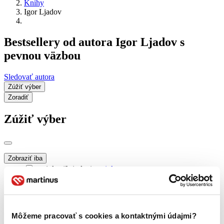
Knihy
Igor Ljadov
Bestsellery od autora Igor Ljadov s
pevnou väzbou
Sledovať autora
Zúžiť výber
Zoradiť
Zúžiť výber
Zobraziť iba
novinky (0 titulov)
novinky
zľavnené tituly (0 titulov)
zľavnené tituly
Dostupnosť
na centrálnom sklade (0 titulov)
na centrálnom sklade
Môžeme pracovať s cookies a kontaktnými údajmi?
predpredaj (0 titulov)
predpredaj