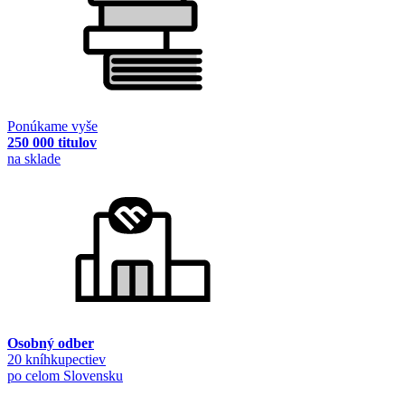
Ponúkame vyše
250 000 titulov
na sklade
Osobný odber
20 kníhkupectiev
po celom Slovensku