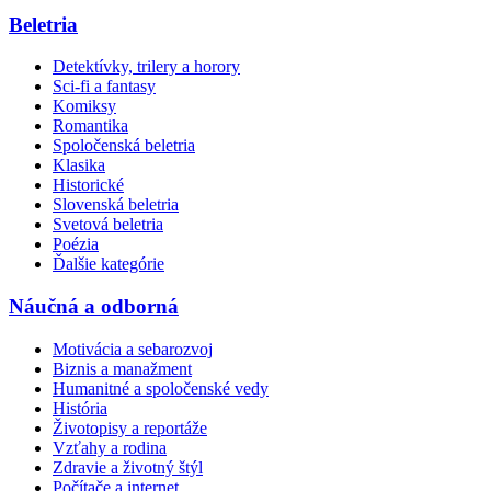
Beletria
Detektívky, trilery a horory
Sci-fi a fantasy
Komiksy
Romantika
Spoločenská beletria
Klasika
Historické
Slovenská beletria
Svetová beletria
Poézia
Ďalšie kategórie
Náučná a odborná
Motivácia a sebarozvoj
Biznis a manažment
Humanitné a spoločenské vedy
História
Životopisy a reportáže
Vzťahy a rodina
Zdravie a životný štýl
Počítače a internet