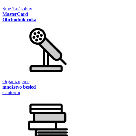
Sme 7-násobný
MasterCard
Obchodník roka
Organizujeme
množstvo besied
s autormi