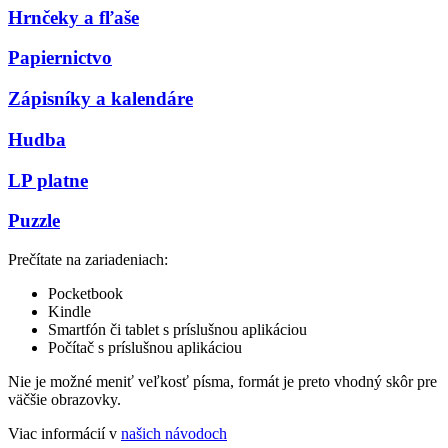
Hrnčeky a fľaše
Papiernictvo
Zápisníky a kalendáre
Hudba
LP platne
Puzzle
Prečítate na zariadeniach:
Pocketbook
Kindle
Smartfón či tablet s príslušnou aplikáciou
Počítač s príslušnou aplikáciou
Nie je možné meniť veľkosť písma, formát je preto vhodný skôr pre
väčšie obrazovky.
Viac informácií v
našich návodoch