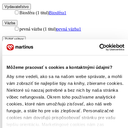
Vydavateľstvo
Biosféra (1 titul)
Biosféra
1
Väzba
pevná väzba (1 titul)
pevná väzba
1
Zúžiť výber
Zoradiť
Môžeme pracovať s cookies a kontaktnými údajmi?
Aby sme vedeli, ako sa na našom webe správate, a mohli
Bestsellery
vám zobraziť tie najlepšie tipy na knihy, zbierame cookies.
Top hodnotené
Novinky
Niektoré sú naozaj potrebné a bez nich by naša stránka
Najdrahšie
vôbec nefungovala. Okrem toho používame analytické
Najlacnejšie
cookies, ktoré nám umožňujú zisťovať, ako náš web
Najvyššia zľava
funguje, a stále ho pre vás zlepšovať. Personalizačné
cookies nám dovoľujú prispôsobovať stránku pre vašu
lepšiu orientáciu. Marketingové cookies nám zas