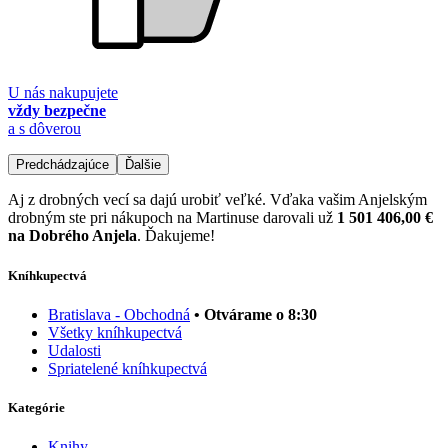
U nás nakupujete
vždy bezpečne
a s dôverou
Predchádzajúce
Ďalšie
Aj z drobných vecí sa dajú urobiť veľké. Vďaka vašim Anjelským
drobným ste pri nákupoch na Martinuse darovali už
1 501 406,00 €
na Dobrého Anjela
. Ďakujeme!
Kníhkupectvá
Bratislava - Obchodná
• Otvárame o 8:30
Všetky kníhkupectvá
Udalosti
Spriatelené kníhkupectvá
Kategórie
Knihy