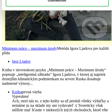
Odmietnuť
Minimum práce – maximum úrody
Metóda Igora Ljadova pre každú
pôdu
Igor Ljadov
Kniha v slovenskom jazyku „Minimum práce – Maximum úrody“
popisuje „inteligentnú záhradu“ Igora Ljadova, v ktorej aj napriek
drsnejším klimatickým podmienkam na severe Ruska dosahuje
nadmerné výnosy...
Kniha
pevná väzba
Vypredané
Ach, mrzí nás to, z tejto knihy sa už predali všetky výtlačky a
nemáme ju na sklade my ani vydavateľ :( Teoreticky však
môžete mať šťastie v niektorých iných obchodoch, ktoré ešte