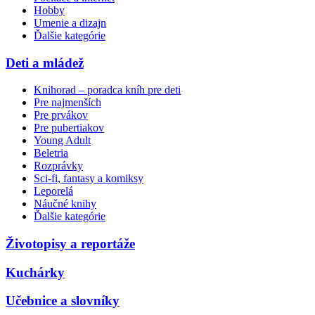
Hobby
Umenie a dizajn
Ďalšie kategórie
Deti a mládež
Knihorad – poradca kníh pre deti
Pre najmenších
Pre prvákov
Pre pubertiakov
Young Adult
Beletria
Rozprávky
Sci-fi, fantasy a komiksy
Leporelá
Náučné knihy
Ďalšie kategórie
Životopisy a reportáže
Kuchárky
Učebnice a slovníky