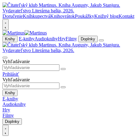
Doručenie
Kníhkupectvá
Knihovrátok
Poukážky
Knižný blog
Kontakt
E-knihy
Audioknihy
Hry
Filmy
Knihy
Doplnky
Vyhľadávanie
Prihlásiť
Vyhľadávanie
Knihy
E-knihy
Audioknihy
Hry
Filmy
Doplnky