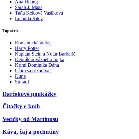
Ana Huang
Sarah J. Maas
Táňa Keleová Vasilková
Lucinda Riley
Top série
Romantické úteky
Harry Potter
Kapitán Stein a Notár Barbarič
Denník odvážneho bojka
Krimi Dominika Dána
Učím sa rozprávať
Duna
Smradi
Darčekové poukážky
Čítačky e-kníh
Vecičky od Martinusu
Káva, čaj a pochutiny