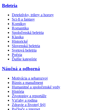
Beletria
Detektívky, trilery a horory
Sci-fi a fantasy
Komiksy
Romantika
Spoločenská beletria
Klasika
Historické
Slovenská beletria
Svetová beletria
Poézia
Ďalšie kategórie
Náučná a odborná
Motivácia a sebarozvoj
Biznis a manažment
Humanitné a spoločenské vedy
História
Životopisy a reportáže
Vzťahy a rodina
Zdravie a životný štýl
Počítače a internet