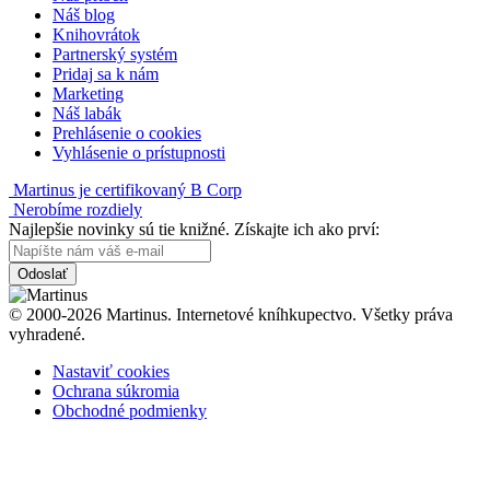
Náš blog
Knihovrátok
Partnerský systém
Pridaj sa k nám
Marketing
Náš labák
Prehlásenie o cookies
Vyhlásenie o prístupnosti
Martinus je certifikovaný B Corp
Nerobíme rozdiely
Najlepšie novinky sú tie knižné. Získajte ich ako prví:
Odoslať
© 2000-2026 Martinus. Internetové kníhkupectvo. Všetky práva
vyhradené.
Nastaviť cookies
Ochrana súkromia
Obchodné podmienky