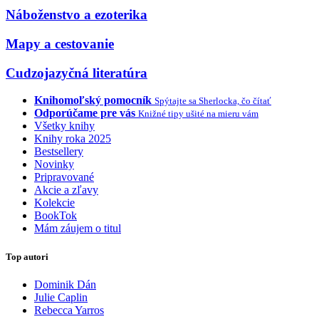
Náboženstvo a ezoterika
Mapy a cestovanie
Cudzojazyčná literatúra
Knihomoľský pomocník
Spýtajte sa Sherlocka, čo čítať
Odporúčame pre vás
Knižné tipy ušité na mieru vám
Všetky knihy
Knihy roka 2025
Bestsellery
Novinky
Pripravované
Akcie a zľavy
Kolekcie
BookTok
Mám záujem o titul
Top autori
Dominik Dán
Julie Caplin
Rebecca Yarros