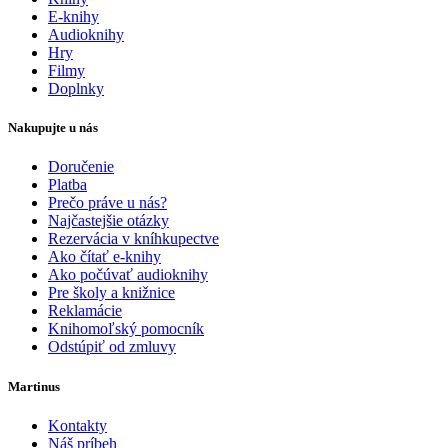
E-knihy
Audioknihy
Hry
Filmy
Doplnky
Nakupujte u nás
Doručenie
Platba
Prečo práve u nás?
Najčastejšie otázky
Rezervácia v kníhkupectve
Ako čítať e-knihy
Ako počúvať audioknihy
Pre školy a knižnice
Reklamácie
Knihomoľský pomocník
Odstúpiť od zmluvy
Martinus
Kontakty
Náš príbeh