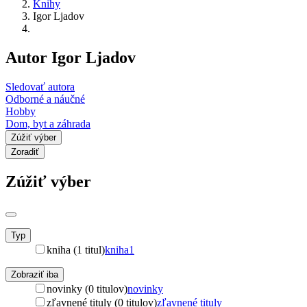
Knihy
Igor Ljadov
Autor Igor Ljadov
Sledovať autora
Odborné a náučné
Hobby
Dom, byt a záhrada
Zúžiť výber
Zoradiť
Zúžiť výber
Typ
kniha (1 titul)
kniha
1
Zobraziť iba
novinky (0 titulov)
novinky
zľavnené tituly (0 titulov)
zľavnené tituly