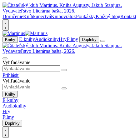
Doručenie
Kníhkupectvá
Knihovrátok
Poukážky
Knižný blog
Kontakt
E-knihy
Audioknihy
Hry
Filmy
Knihy
Doplnky
Vyhľadávanie
Prihlásiť
Vyhľadávanie
Knihy
E-knihy
Audioknihy
Hry
Filmy
Doplnky