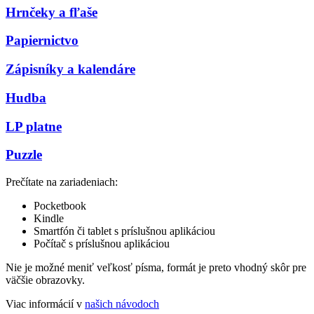
Hrnčeky a fľaše
Papiernictvo
Zápisníky a kalendáre
Hudba
LP platne
Puzzle
Prečítate na zariadeniach:
Pocketbook
Kindle
Smartfón či tablet s príslušnou aplikáciou
Počítač s príslušnou aplikáciou
Nie je možné meniť veľkosť písma, formát je preto vhodný skôr pre
väčšie obrazovky.
Viac informácií v
našich návodoch