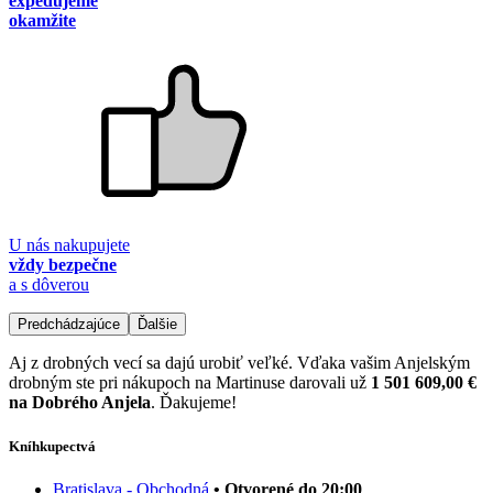
expedujeme
okamžite
U nás nakupujete
vždy bezpečne
a s dôverou
Predchádzajúce
Ďalšie
Aj z drobných vecí sa dajú urobiť veľké. Vďaka vašim Anjelským
drobným ste pri nákupoch na Martinuse darovali už
1 501 609,00 €
na Dobrého Anjela
. Ďakujeme!
Kníhkupectvá
Bratislava - Obchodná
• Otvorené do 20:00