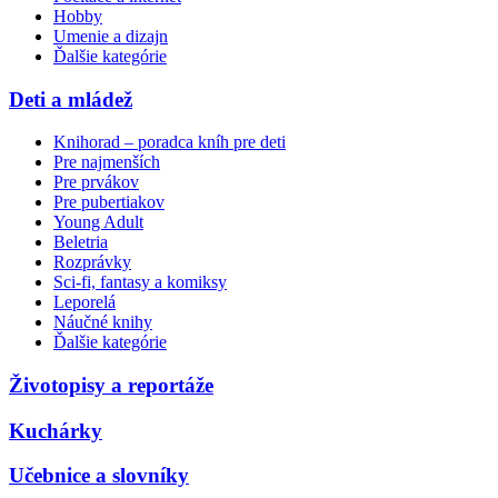
Hobby
Umenie a dizajn
Ďalšie kategórie
Deti a mládež
Knihorad – poradca kníh pre deti
Pre najmenších
Pre prvákov
Pre pubertiakov
Young Adult
Beletria
Rozprávky
Sci-fi, fantasy a komiksy
Leporelá
Náučné knihy
Ďalšie kategórie
Životopisy a reportáže
Kuchárky
Učebnice a slovníky