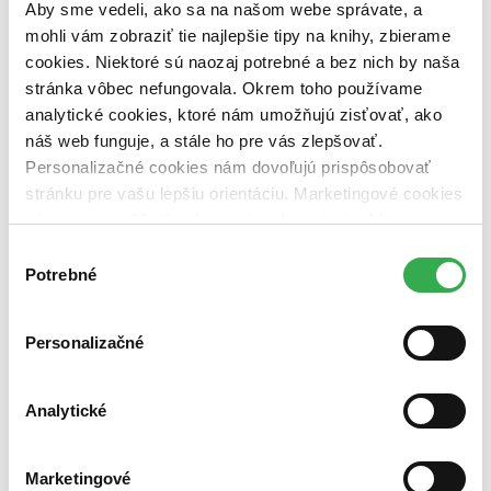
pripravujeme (0 titulov)
pripravujeme
Aby sme vedeli, ako sa na našom webe správate, a
dostupná (bez vypredaných) (0 titulov)
dostupná (bez
mohli vám zobraziť tie najlepšie tipy na knihy, zbierame
vypredaných)
cookies. Niektoré sú naozaj potrebné a bez nich by naša
stránka vôbec nefungovala. Okrem toho používame
Nové / čítané
nová (0 titulov)
nová
analytické cookies, ktoré nám umožňujú zisťovať, ako
čítaná (0 titulov)
čítaná
náš web funguje, a stále ho pre vás zlepšovať.
čítaná - výborný stav (0 titulov)
čítaná - výborný stav
Personalizačné cookies nám dovoľujú prispôsobovať
čítaná - mierne opotrebovaná (0 titulov)
čítaná - mierne
stránku pre vašu lepšiu orientáciu. Marketingové cookies
opotrebovaná
čítané verzie vypredaných kníh (0 titulov)
čítané verzie
nám zas umožňujú zobrazenie relevantnej reklamy.
vypredaných kníh
Niektoré údaje zdieľame aj s tretími stranami. Veľmi by
Výber
nám pomohlo, keby sme mohli používať všetky tieto
Potrebné
Zúžiť výber
súhlasu
cookies. Ďakujeme!
Zoradiť
Personalizačné
Analytické
Bestsellery
Top hodnotené
Novinky
Marketingové
Najdrahšie