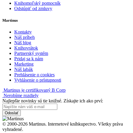
Knihomoľský pomocník
Odstúpiť od zmluvy
Martinus
Kontakty
Náš príbeh
Náš blog
Knihovrátok
Partnerský systém
Pridaj sa k nám
Marketing
Náš labák
Prehlásenie o cookies
Vyhlásenie o prístupnosti
Martinus je certifikovaný B Corp
Nerobíme rozdiely
Najlepšie novinky sú tie knižné. Získajte ich ako prví:
Odoslať
© 2000-2026 Martinus. Internetové kníhkupectvo. Všetky práva
vyhradené.