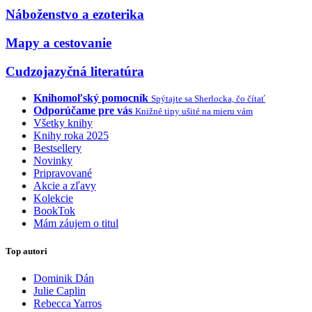
Náboženstvo a ezoterika
Mapy a cestovanie
Cudzojazyčná literatúra
Knihomoľský pomocník
Spýtajte sa Sherlocka, čo čítať
Odporúčame pre vás
Knižné tipy ušité na mieru vám
Všetky knihy
Knihy roka 2025
Bestsellery
Novinky
Pripravované
Akcie a zľavy
Kolekcie
BookTok
Mám záujem o titul
Top autori
Dominik Dán
Julie Caplin
Rebecca Yarros