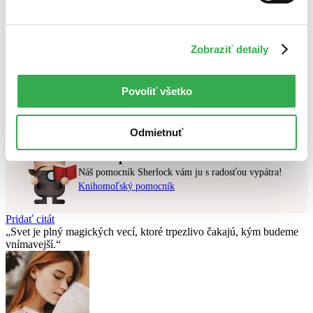
Najlacnejšie
Najvyššia zľava
Zobraziť detaily
Použité filtre
Zrušiť filtre
najnovšie
Povoliť všetko
Nebol nájdený
žiadny titul
vyhovujúci zadaným podmienkam.
Skúste prosím zmeniť vyhľadávaný výraz.
Odmietnuť
Chcete poradiť knihu?
Náš pomocník Sherlock vám ju s radosťou vypátra!
Knihomoľský pomocník
Pridať citát
Svet je plný magických vecí, ktoré trpezlivo čakajú, kým budeme
vnímavejší.