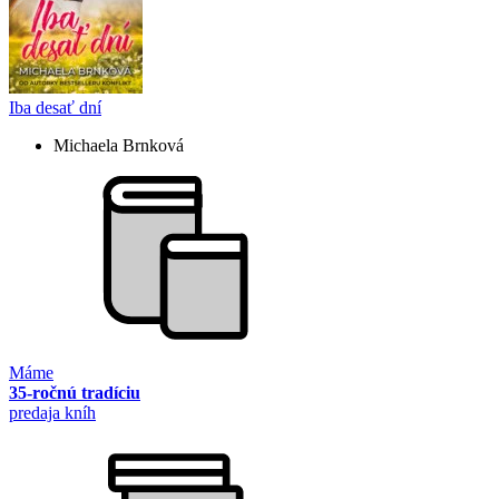
Iba desať dní
Michaela Brnková
Máme
35-ročnú tradíciu
predaja kníh