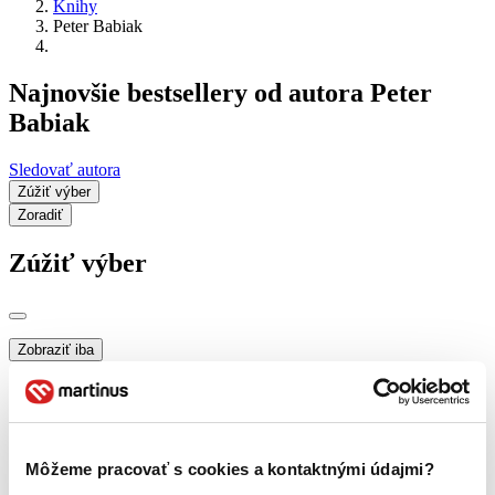
Knihy
Peter Babiak
Najnovšie bestsellery od autora Peter
Babiak
Sledovať autora
Zúžiť výber
Zoradiť
Zúžiť výber
Zobraziť iba
novinky (0 titulov)
novinky
zľavnené tituly (0 titulov)
zľavnené tituly
Dostupnosť
na centrálnom sklade (0 titulov)
na centrálnom sklade
Môžeme pracovať s cookies a kontaktnými údajmi?
predpredaj (0 titulov)
predpredaj