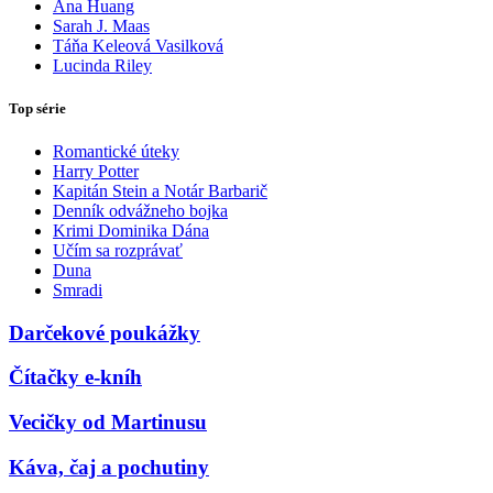
Ana Huang
Sarah J. Maas
Táňa Keleová Vasilková
Lucinda Riley
Top série
Romantické úteky
Harry Potter
Kapitán Stein a Notár Barbarič
Denník odvážneho bojka
Krimi Dominika Dána
Učím sa rozprávať
Duna
Smradi
Darčekové poukážky
Čítačky e-kníh
Vecičky od Martinusu
Káva, čaj a pochutiny