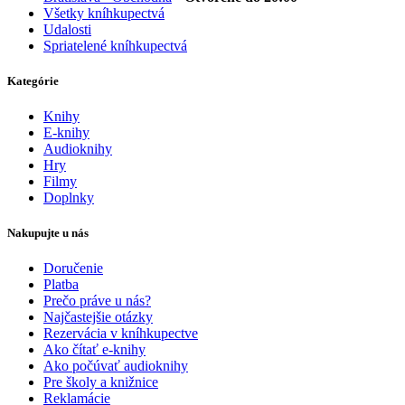
Všetky kníhkupectvá
Udalosti
Spriatelené kníhkupectvá
Kategórie
Knihy
E-knihy
Audioknihy
Hry
Filmy
Doplnky
Nakupujte u nás
Doručenie
Platba
Prečo práve u nás?
Najčastejšie otázky
Rezervácia v kníhkupectve
Ako čítať e-knihy
Ako počúvať audioknihy
Pre školy a knižnice
Reklamácie