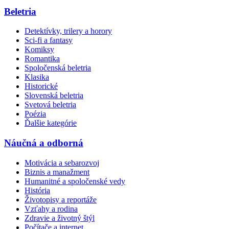
Beletria
Detektívky, trilery a horory
Sci-fi a fantasy
Komiksy
Romantika
Spoločenská beletria
Klasika
Historické
Slovenská beletria
Svetová beletria
Poézia
Ďalšie kategórie
Náučná a odborná
Motivácia a sebarozvoj
Biznis a manažment
Humanitné a spoločenské vedy
História
Životopisy a reportáže
Vzťahy a rodina
Zdravie a životný štýl
Počítače a internet