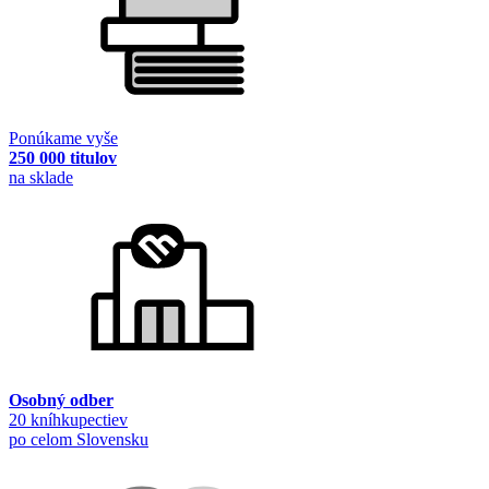
Ponúkame vyše
250 000 titulov
na sklade
Osobný odber
20 kníhkupectiev
po celom Slovensku