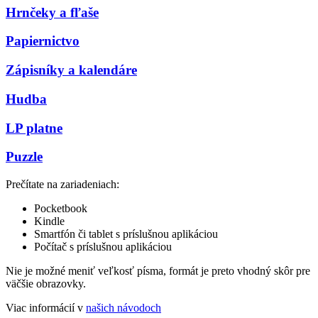
Hrnčeky a fľaše
Papiernictvo
Zápisníky a kalendáre
Hudba
LP platne
Puzzle
Prečítate na zariadeniach:
Pocketbook
Kindle
Smartfón či tablet s príslušnou aplikáciou
Počítač s príslušnou aplikáciou
Nie je možné meniť veľkosť písma, formát je preto vhodný skôr pre
väčšie obrazovky.
Viac informácií v
našich návodoch