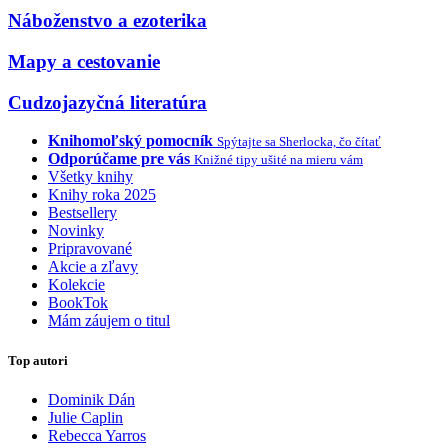
Náboženstvo a ezoterika
Mapy a cestovanie
Cudzojazyčná literatúra
Knihomoľský pomocník
Spýtajte sa Sherlocka, čo čítať
Odporúčame pre vás
Knižné tipy ušité na mieru vám
Všetky knihy
Knihy roka 2025
Bestsellery
Novinky
Pripravované
Akcie a zľavy
Kolekcie
BookTok
Mám záujem o titul
Top autori
Dominik Dán
Julie Caplin
Rebecca Yarros