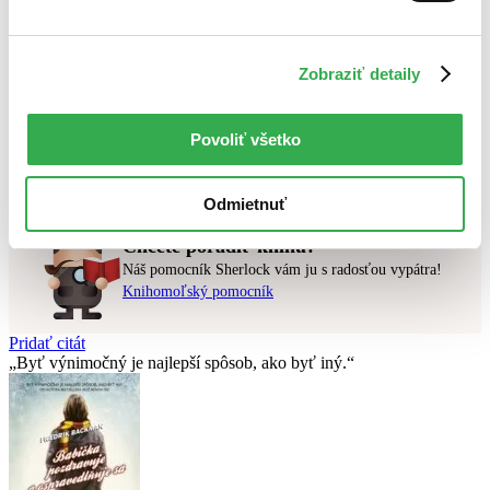
Najlacnejšie
Najvyššia zľava
Zobraziť detaily
Použité filtre
Zrušiť filtre
v zľave
Povoliť všetko
Nebol nájdený
žiadny titul
vyhovujúci zadaným podmienkam.
Skúste prosím zmeniť vyhľadávaný výraz.
Odmietnuť
Chcete poradiť knihu?
Náš pomocník Sherlock vám ju s radosťou vypátra!
Knihomoľský pomocník
Pridať citát
Byť výnimočný je najlepší spôsob, ako byť iný.