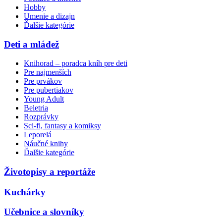
Hobby
Umenie a dizajn
Ďalšie kategórie
Deti a mládež
Knihorad – poradca kníh pre deti
Pre najmenších
Pre prvákov
Pre pubertiakov
Young Adult
Beletria
Rozprávky
Sci-fi, fantasy a komiksy
Leporelá
Náučné knihy
Ďalšie kategórie
Životopisy a reportáže
Kuchárky
Učebnice a slovníky