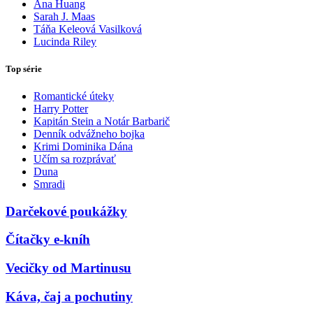
Ana Huang
Sarah J. Maas
Táňa Keleová Vasilková
Lucinda Riley
Top série
Romantické úteky
Harry Potter
Kapitán Stein a Notár Barbarič
Denník odvážneho bojka
Krimi Dominika Dána
Učím sa rozprávať
Duna
Smradi
Darčekové poukážky
Čítačky e-kníh
Vecičky od Martinusu
Káva, čaj a pochutiny