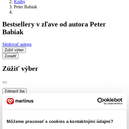
Knihy
Peter Babiak
Bestsellery v zľave od autora Peter
Babiak
Sledovať autora
Zúžiť výber
Zoradiť
Zúžiť výber
Zobraziť iba
novinky (0 titulov)
novinky
zľavnené tituly (0 titulov)
zľavnené tituly
Dostupnosť
na centrálnom sklade (0 titulov)
na centrálnom sklade
Môžeme pracovať s cookies a kontaktnými údajmi?
predpredaj (0 titulov)
predpredaj