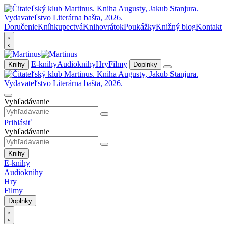
Doručenie
Kníhkupectvá
Knihovrátok
Poukážky
Knižný blog
Kontakt
E-knihy
Audioknihy
Hry
Filmy
Knihy
Doplnky
Vyhľadávanie
Prihlásiť
Vyhľadávanie
Knihy
E-knihy
Audioknihy
Hry
Filmy
Doplnky