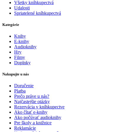
Všetky kníhkupectvá
Udalosti
Spriatelené kníhkupectvá
Kategórie
Knihy
E-knihy
Audioknihy
Hry
Filmy
Doplnky
Nakupujte u nás
Doručenie
Platba
Prečo práve u nás?
Najčastejšie otázky
Rezervácia v kníhkupectve
Ako čítať e-knihy
Ako počúvať audioknihy
Pre školy a knižnice
Reklamácie