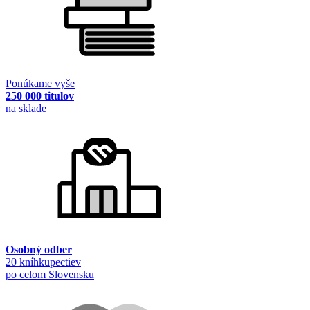
Ponúkame vyše
250 000 titulov
na sklade
Osobný odber
20 kníhkupectiev
po celom Slovensku