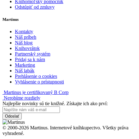
Knihomoľský pomocník
Odstúpiť od zmluvy
Martinus
Kontakty
Náš príbeh
Náš blog
Knihovrátok
Partnerský systém
Pridaj sa k nám
Marketing
Náš labák
Prehlásenie o cookies
Vyhlásenie o prístupnosti
Martinus je certifikovaný B Corp
Nerobíme rozdiely
Najlepšie novinky sú tie knižné. Získajte ich ako prví:
Odoslať
© 2000-2026 Martinus. Internetové kníhkupectvo. Všetky práva
vyhradené.