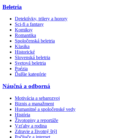
Beletria
Detektívky, trilery a horory
Sci-fi a fantasy
Komiksy
Romantika
Spoločenská beletria
Klasika
Historické
Slovenská beletria
Svetová beletria
Poézia
Ďalšie kategórie
Náučná a odborná
Motivácia a sebarozvoj
Biznis a manažment
Humanitné a spoločenské vedy
História
Životopisy a reportáže
Vzťahy a rodina
Zdravie a životný štýl
Počítače a internet