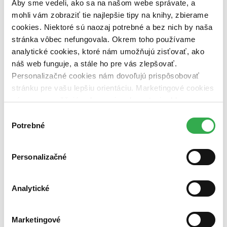
Aby sme vedeli, ako sa na našom webe správate, a
pripravujeme (0 titulov)
pripravujeme
dostupná (bez vypredaných) (0 titulov)
dostupná (bez
mohli vám zobraziť tie najlepšie tipy na knihy, zbierame
vypredaných)
cookies. Niektoré sú naozaj potrebné a bez nich by naša
stránka vôbec nefungovala. Okrem toho používame
Nové / čítané
analytické cookies, ktoré nám umožňujú zisťovať, ako
nová (0 titulov)
nová
čítaná (0 titulov)
čítaná
náš web funguje, a stále ho pre vás zlepšovať.
čítaná - výborný stav (0 titulov)
čítaná - výborný stav
Personalizačné cookies nám dovoľujú prispôsobovať
čítaná - mierne opotrebovaná (0 titulov)
čítaná - mierne
stránku pre vašu lepšiu orientáciu. Marketingové cookies
opotrebovaná
nám zas umožňujú zobrazenie relevantnej reklamy.
čítané verzie vypredaných kníh (0 titulov)
čítané verzie
vypredaných kníh
Niektoré údaje zdieľame aj s tretími stranami. Veľmi by
Výber
nám pomohlo, keby sme mohli používať všetky tieto
Potrebné
súhlasu
Zúžiť výber
cookies. Ďakujeme!
Zoradiť
Personalizačné
Analytické
Bestsellery
Top hodnotené
Novinky
Marketingové
Najdrahšie