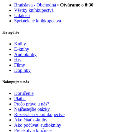
Bratislava - Obchodná
• Otvárame o 8:30
Všetky kníhkupectvá
Udalosti
Spriatelené kníhkupectvá
Kategórie
Knihy
E-knihy
Audioknihy
Hry
Filmy
Doplnky
Nakupujte u nás
Doručenie
Platba
Prečo práve u nás?
Najčastejšie otázky
Rezervácia v kníhkupectve
Ako čítať e-knihy
Ako počúvať audioknihy
Pre školy a knižnice