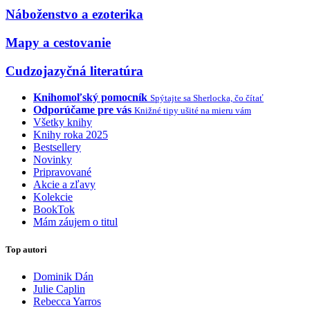
Náboženstvo a ezoterika
Mapy a cestovanie
Cudzojazyčná literatúra
Knihomoľský pomocník
Spýtajte sa Sherlocka, čo čítať
Odporúčame pre vás
Knižné tipy ušité na mieru vám
Všetky knihy
Knihy roka 2025
Bestsellery
Novinky
Pripravované
Akcie a zľavy
Kolekcie
BookTok
Mám záujem o titul
Top autori
Dominik Dán
Julie Caplin
Rebecca Yarros