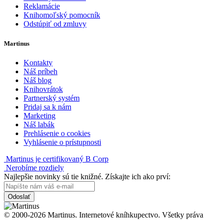
Reklamácie
Knihomoľský pomocník
Odstúpiť od zmluvy
Martinus
Kontakty
Náš príbeh
Náš blog
Knihovrátok
Partnerský systém
Pridaj sa k nám
Marketing
Náš labák
Prehlásenie o cookies
Vyhlásenie o prístupnosti
Martinus je certifikovaný B Corp
Nerobíme rozdiely
Najlepšie novinky sú tie knižné. Získajte ich ako prví:
Odoslať
© 2000-2026 Martinus. Internetové kníhkupectvo. Všetky práva