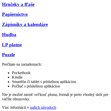
Hrnčeky a fľaše
Papiernictvo
Zápisníky a kalendáre
Hudba
LP platne
Puzzle
Prečítate na zariadeniach:
Pocketbook
Kindle
Smartfón či tablet s príslušnou aplikáciou
Počítač s príslušnou aplikáciou
Nie je možné meniť veľkosť písma, formát je preto vhodný skôr pre
väčšie obrazovky.
Viac informácií v
našich návodoch