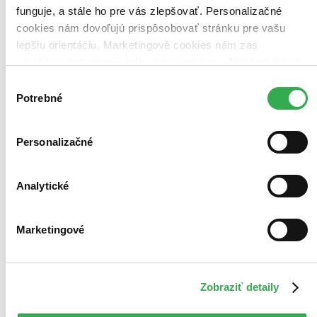
funguje, a stále ho pre vás zlepšovať. Personalizačné
cookies nám dovoľujú prispôsobovať stránku pre vašu
Bestsellery
lepšiu orientáciu. Marketingové cookies nám zas
Top hodnotené
Novinky
umožňujú zobrazenie relevantnej reklamy. Niektoré údaje
Najdrahšie
zdieľame aj s tretími stranami. Veľmi by nám pomohlo,
Výber
Najlacnejšie
keby sme mohli používať všetky tieto cookies. Ďakujeme!
Potrebné
Najvyššia zľava
súhlasu
Použité filtre
Personalizačné
Zrušiť filtre
Vydavateľstvo CBS
Analytické
Marketingové
Zobraziť detaily