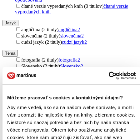
čítané verzie vypredaných kníh (0 titulov)
čítané verzie
vypredaných kníh
Jazyk
angličtina (2 tituly)
angličtina
2
slovenčina (2 tituly)
slovenčina
2
cudzí jazyk (2 tituly)
cudzí jazyk
2
Téma
fotografia (2 tituly)
fotografia
2
Slovensko (2 tituly)
Slovensko
2
Vydavateľstvo
CBS (2 tituly)
CBS
2
Väzba
Môžeme pracovať s cookies a kontaktnými údajmi?
pevná väzba (2 tituly)
pevná väzba
2
Aby sme vedeli, ako sa na našom webe správate, a mohli
Zúžiť výber
vám zobraziť tie najlepšie tipy na knihy, zbierame cookies.
Niektoré sú naozaj potrebné a bez nich by naša stránka
Zoradiť
vôbec nefungovala. Okrem toho používame analytické
cookies, ktoré nám umožňujú zisťovať, ako náš web