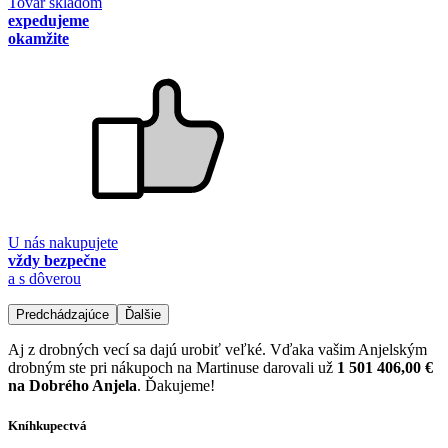
Tovar skladom
expedujeme
okamžite
U nás nakupujete
vždy bezpečne
a s dôverou
Predchádzajúce
Ďalšie
Aj z drobných vecí sa dajú urobiť veľké. Vďaka vašim Anjelským
drobným ste pri nákupoch na Martinuse darovali už
1 501 406,00 €
na Dobrého Anjela
. Ďakujeme!
Kníhkupectvá