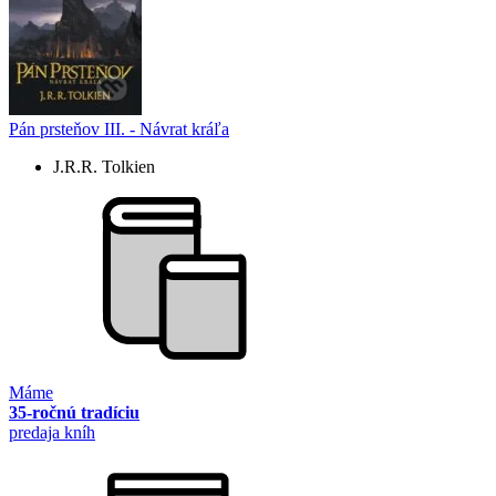
Pán prsteňov III. - Návrat kráľa
J.R.R. Tolkien
Máme
35-ročnú tradíciu
predaja kníh