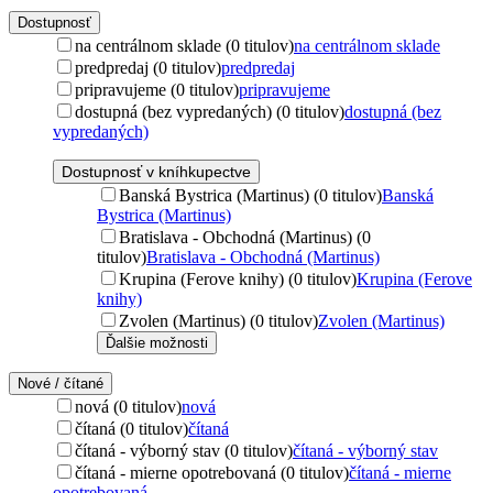
Dostupnosť
na centrálnom sklade (0 titulov)
na centrálnom sklade
predpredaj (0 titulov)
predpredaj
pripravujeme (0 titulov)
pripravujeme
dostupná (bez vypredaných) (0 titulov)
dostupná (bez
vypredaných)
Dostupnosť v kníhkupectve
Banská Bystrica (Martinus) (0 titulov)
Banská
Bystrica (Martinus)
Bratislava - Obchodná (Martinus) (0
titulov)
Bratislava - Obchodná (Martinus)
Krupina (Ferove knihy) (0 titulov)
Krupina (Ferove
knihy)
Zvolen (Martinus) (0 titulov)
Zvolen (Martinus)
Ďalšie možnosti
Nové / čítané
nová (0 titulov)
nová
čítaná (0 titulov)
čítaná
čítaná - výborný stav (0 titulov)
čítaná - výborný stav
čítaná - mierne opotrebovaná (0 titulov)
čítaná - mierne
opotrebovaná