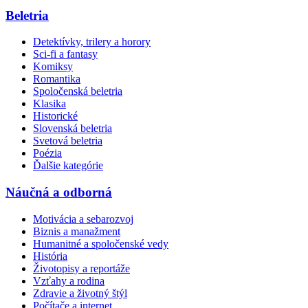
Beletria
Detektívky, trilery a horory
Sci-fi a fantasy
Komiksy
Romantika
Spoločenská beletria
Klasika
Historické
Slovenská beletria
Svetová beletria
Poézia
Ďalšie kategórie
Náučná a odborná
Motivácia a sebarozvoj
Biznis a manažment
Humanitné a spoločenské vedy
História
Životopisy a reportáže
Vzťahy a rodina
Zdravie a životný štýl
Počítače a internet