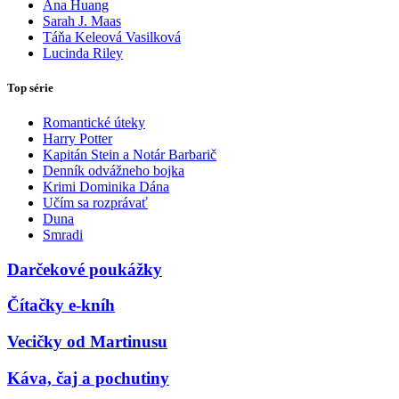
Ana Huang
Sarah J. Maas
Táňa Keleová Vasilková
Lucinda Riley
Top série
Romantické úteky
Harry Potter
Kapitán Stein a Notár Barbarič
Denník odvážneho bojka
Krimi Dominika Dána
Učím sa rozprávať
Duna
Smradi
Darčekové poukážky
Čítačky e-kníh
Vecičky od Martinusu
Káva, čaj a pochutiny