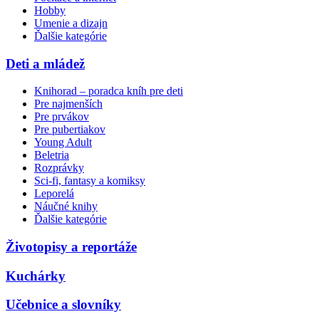
Hobby
Umenie a dizajn
Ďalšie kategórie
Deti a mládež
Knihorad – poradca kníh pre deti
Pre najmenších
Pre prvákov
Pre pubertiakov
Young Adult
Beletria
Rozprávky
Sci-fi, fantasy a komiksy
Leporelá
Náučné knihy
Ďalšie kategórie
Životopisy a reportáže
Kuchárky
Učebnice a slovníky