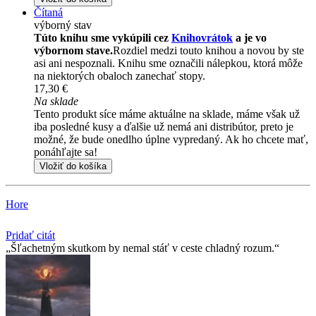
Čítaná
výborný stav
Túto knihu sme vykúpili cez
Knihovrátok
a je vo
výbornom stave.
Rozdiel medzi touto knihou a novou by ste
asi ani nespoznali. Knihu sme označili nálepkou, ktorá môže
na niektorých obaloch zanechať stopy.
17,30 €
Na sklade
Tento produkt síce máme aktuálne na sklade, máme však už
iba posledné kusy a ďalšie už nemá ani distribútor, preto je
možné, že bude onedlho úplne vypredaný. Ak ho chcete mať,
ponáhľajte sa!
Vložiť do košíka
Hore
Pridať citát
Šľachetným skutkom by nemal stáť v ceste chladný rozum.