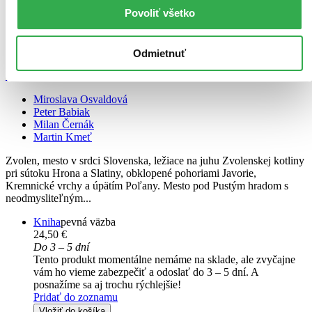
Povoliť všetko
Odmietnuť
Čarovný Zvolen a okolie
Magical Zvolen and its surroundings
Miroslava Osvaldová
Peter Babiak
Milan Černák
Martin Kmeť
Zvolen, mesto v srdci Slovenska, ležiace na juhu Zvolenskej kotliny
pri sútoku Hrona a Slatiny, obklopené pohoriami Javorie,
Kremnické vrchy a úpätím Poľany. Mesto pod Pustým hradom s
neodmysliteľným...
Kniha
pevná väzba
24,50 €
Do 3 – 5 dní
Tento produkt momentálne nemáme na sklade, ale zvyčajne
vám ho vieme zabezpečiť a odoslať do 3 – 5 dní. A
posnažíme sa aj trochu rýchlejšie!
Pridať do zoznamu
Vložiť do košíka