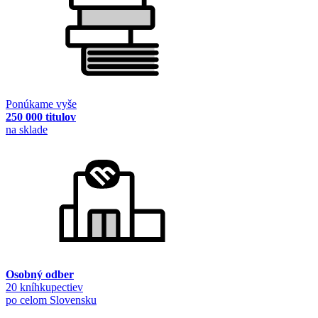
Ponúkame vyše
250 000 titulov
na sklade
Osobný odber
20 kníhkupectiev
po celom Slovensku