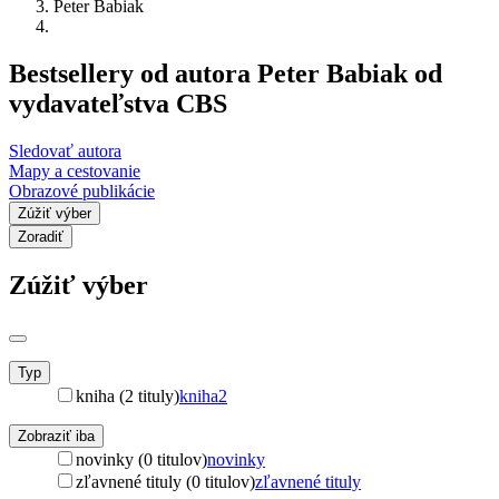
Peter Babiak
Bestsellery od autora Peter Babiak od
vydavateľstva CBS
Sledovať autora
Mapy a cestovanie
Obrazové publikácie
Zúžiť výber
Zoradiť
Zúžiť výber
Typ
kniha (2 tituly)
kniha
2
Zobraziť iba
novinky (0 titulov)
novinky
zľavnené tituly (0 titulov)
zľavnené tituly