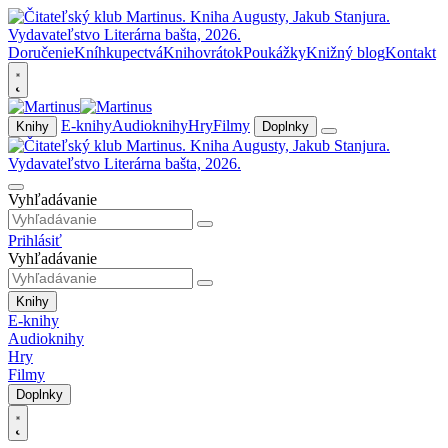
Doručenie
Kníhkupectvá
Knihovrátok
Poukážky
Knižný blog
Kontakt
E-knihy
Audioknihy
Hry
Filmy
Knihy
Doplnky
Vyhľadávanie
Prihlásiť
Vyhľadávanie
Knihy
E-knihy
Audioknihy
Hry
Filmy
Doplnky