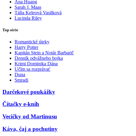
Ana Huang
Sarah J. Maas
Táňa Keleová Vasilková
Lucinda Riley
Top série
Romantické úteky
Harry Potter
Kapitán Stein a Notár Barbarič
Denník odvážneho bojka
Krimi Dominika Dána
Učím sa rozprávať
Duna
Smradi
Darčekové poukážky
Čítačky e-kníh
Vecičky od Martinusu
Káva, čaj a pochutiny