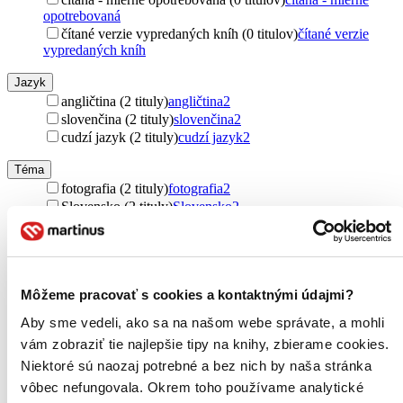
opotrebovaná
čítané verzie vypredaných kníh (0 titulov)
čítané verzie
vypredaných kníh
Jazyk
angličtina (2 tituly)
angličtina
2
slovenčina (2 tituly)
slovenčina
2
cudzí jazyk (2 tituly)
cudzí jazyk
2
Téma
fotografia (2 tituly)
fotografia
2
Slovensko (2 tituly)
Slovensko
2
Vydavateľstvo
CBS (2 tituly)
CBS
2
Väzba
Môžeme pracovať s cookies a kontaktnými údajmi?
pevná väzba (2 tituly)
pevná väzba
2
Aby sme vedeli, ako sa na našom webe správate, a mohli
Zúžiť výber
vám zobraziť tie najlepšie tipy na knihy, zbierame cookies.
Niektoré sú naozaj potrebné a bez nich by naša stránka
Zoradiť
vôbec nefungovala. Okrem toho používame analytické