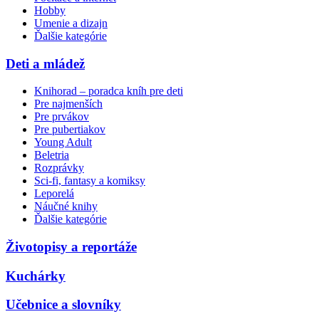
Hobby
Umenie a dizajn
Ďalšie kategórie
Deti a mládež
Knihorad – poradca kníh pre deti
Pre najmenších
Pre prvákov
Pre pubertiakov
Young Adult
Beletria
Rozprávky
Sci-fi, fantasy a komiksy
Leporelá
Náučné knihy
Ďalšie kategórie
Životopisy a reportáže
Kuchárky
Učebnice a slovníky