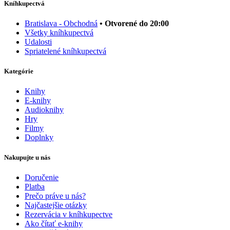
Kníhkupectvá
Bratislava - Obchodná
• Otvorené do 20:00
Všetky kníhkupectvá
Udalosti
Spriatelené kníhkupectvá
Kategórie
Knihy
E-knihy
Audioknihy
Hry
Filmy
Doplnky
Nakupujte u nás
Doručenie
Platba
Prečo práve u nás?
Najčastejšie otázky
Rezervácia v kníhkupectve
Ako čítať e-knihy