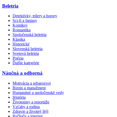
Beletria
Detektívky, trilery a horory
Sci-fi a fantasy
Komiksy
Romantika
Spoločenská beletria
Klasika
Historické
Slovenská beletria
Svetová beletria
Poézia
Ďalšie kategórie
Náučná a odborná
Motivácia a sebarozvoj
Biznis a manažment
Humanitné a spoločenské vedy
História
Životopisy a reportáže
Vzťahy a rodina
Zdravie a životný štýl
Počítače a internet