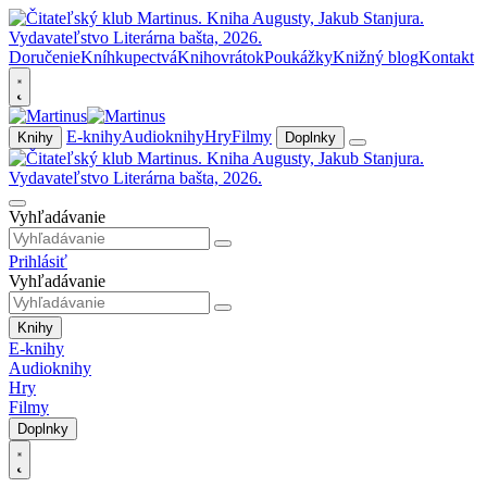
Doručenie
Kníhkupectvá
Knihovrátok
Poukážky
Knižný blog
Kontakt
E-knihy
Audioknihy
Hry
Filmy
Knihy
Doplnky
Vyhľadávanie
Prihlásiť
Vyhľadávanie
Knihy
E-knihy
Audioknihy
Hry
Filmy
Doplnky