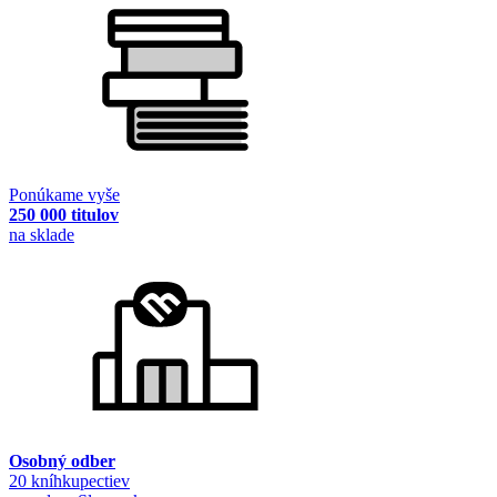
Ponúkame vyše
250 000 titulov
na sklade
Osobný odber
20 kníhkupectiev