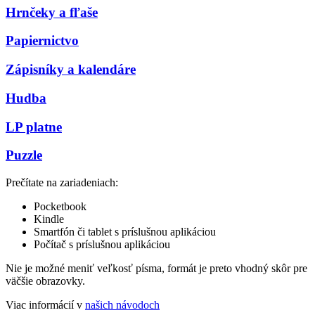
Hrnčeky a fľaše
Papiernictvo
Zápisníky a kalendáre
Hudba
LP platne
Puzzle
Prečítate na zariadeniach:
Pocketbook
Kindle
Smartfón či tablet s príslušnou aplikáciou
Počítač s príslušnou aplikáciou
Nie je možné meniť veľkosť písma, formát je preto vhodný skôr pre
väčšie obrazovky.
Viac informácií v
našich návodoch