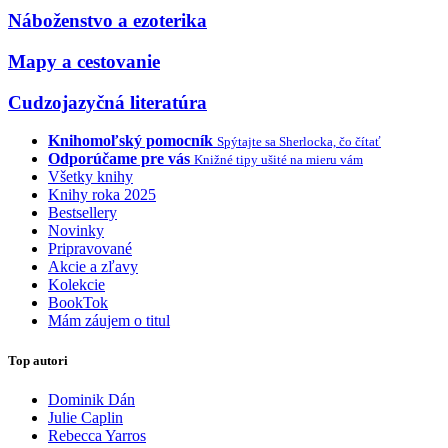
Náboženstvo a ezoterika
Mapy a cestovanie
Cudzojazyčná literatúra
Knihomoľský pomocník
Spýtajte sa Sherlocka, čo čítať
Odporúčame pre vás
Knižné tipy ušité na mieru vám
Všetky knihy
Knihy roka 2025
Bestsellery
Novinky
Pripravované
Akcie a zľavy
Kolekcie
BookTok
Mám záujem o titul
Top autori
Dominik Dán
Julie Caplin
Rebecca Yarros