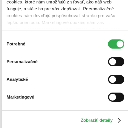
cookies, ktoré nám umožňujú zisťovať, ako náš web
funguje, a stále ho pre vás zlepšovať. Personalizačné
cookies nám dovoľujú prispôsobovať stránku pre vašu
Bestsellery
lepšiu orientáciu. Marketingové cookies nám zas
Top hodnotené
umožňujú zobrazenie relevantnej reklamy. Niektoré údaje
Novinky
Najdrahšie
zdieľame aj s tretími stranami. Veľmi by nám pomohlo,
Výber
Najlacnejšie
keby sme mohli používať všetky tieto cookies. Ďakujeme!
Potrebné
súhlasu
Najvyššia zľava
Použité filtre
Personalizačné
Zrušiť filtre
dostupné
Vydavateľstvo CBS
Analytické
Marketingové
Zobraziť detaily