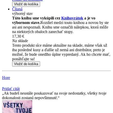
Vložiť do košíka
Čítaná
výborný stav
Túto knihu sme vykúpili cez
Knihovrátok
a je vo
výbornom stave.
Rozdiel medzi touto knihou a novou by ste
asi ani nespoznali. Knihu sme označili nálepkou, ktorá môže
na niektorých obaloch zanechať stopy.
17,30 €
Na sklade
Tento produkt síce máme aktuálne na sklade, máme však už
iba posledné kusy a ďalšie už nemá ani distribútor, preto je
možné, že bude onedlho úplne vypredaný. Ak ho chcete mať,
ponáhľajte sa!
Vložiť do košíka
Hore
Pridať citát
Ak budeš neustále poukazovať na svoje nedostatky, všetky tvoje
dokonalosti zostanú nepovšimnuté.