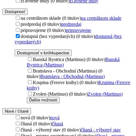
zľavnené tituly (0 titulov)
zľavnené tituly
Dostupnosť
na centrálnom sklade (0 titulov)
na centrálnom sklade
predpredaj (0 titulov)
predpredaj
pripravujeme (0 titulov)
pripravujeme
dostupná (bez vypredaných) (0 titulov)
dostupná (bez
vypredaných)
Dostupnosť v kníhkupectve
Banská Bystrica (Martinus) (0 titulov)
Banská
Bystrica (Martinus)
Bratislava - Obchodná (Martinus) (0
titulov)
Bratislava - Obchodná (Martinus)
Krupina (Ferove knihy) (0 titulov)
Krupina (Ferove
knihy)
Zvolen (Martinus) (0 titulov)
Zvolen (Martinus)
Ďalšie možnosti
Nové / čítané
nová (0 titulov)
nová
čítaná (0 titulov)
čítaná
čítaná - výborný stav (0 titulov)
čítaná - výborný stav
čítaná - mierne opotrebovaná (0 titulov)
čítaná - mierne