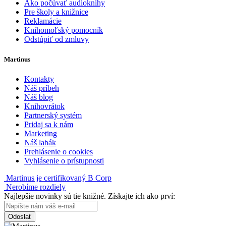
Ako počúvať audioknihy
Pre školy a knižnice
Reklamácie
Knihomoľský pomocník
Odstúpiť od zmluvy
Martinus
Kontakty
Náš príbeh
Náš blog
Knihovrátok
Partnerský systém
Pridaj sa k nám
Marketing
Náš labák
Prehlásenie o cookies
Vyhlásenie o prístupnosti
Martinus je certifikovaný B Corp
Nerobíme rozdiely
Najlepšie novinky sú tie knižné. Získajte ich ako prví:
Odoslať