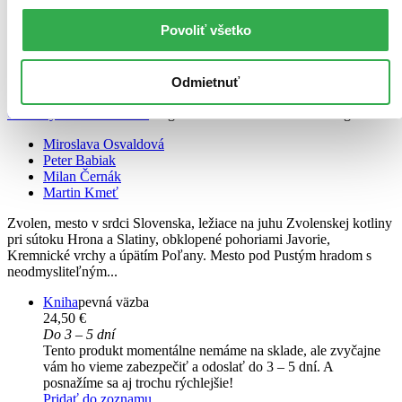
Povoliť všetko
Odmietnuť
Čarovný Zvolen a okolie
Magical Zvolen and its surroundings
Miroslava Osvaldová
Peter Babiak
Milan Černák
Martin Kmeť
Zvolen, mesto v srdci Slovenska, ležiace na juhu Zvolenskej kotliny
pri sútoku Hrona a Slatiny, obklopené pohoriami Javorie,
Kremnické vrchy a úpätím Poľany. Mesto pod Pustým hradom s
neodmysliteľným...
Kniha
pevná väzba
24,50 €
Do 3 – 5 dní
Tento produkt momentálne nemáme na sklade, ale zvyčajne
vám ho vieme zabezpečiť a odoslať do 3 – 5 dní. A
posnažíme sa aj trochu rýchlejšie!
Pridať do zoznamu