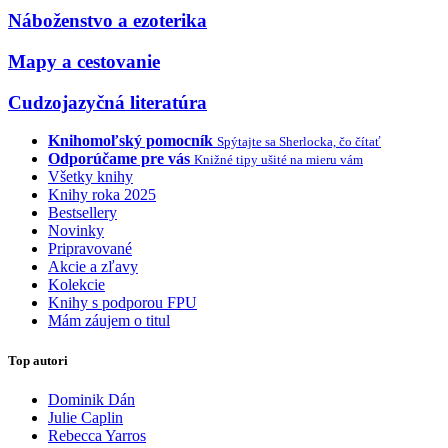
Náboženstvo a ezoterika
Mapy a cestovanie
Cudzojazyčná literatúra
Knihomoľský pomocník
Spýtajte sa Sherlocka, čo čítať
Odporúčame pre vás
Knižné tipy ušité na mieru vám
Všetky knihy
Knihy roka 2025
Bestsellery
Novinky
Pripravované
Akcie a zľavy
Kolekcie
Knihy s podporou FPU
Mám záujem o titul
Top autori
Dominik Dán
Julie Caplin
Rebecca Yarros