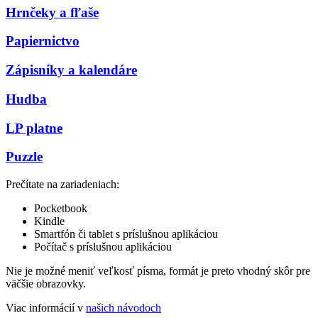
Hrnčeky a fľaše
Papiernictvo
Zápisníky a kalendáre
Hudba
LP platne
Puzzle
Prečítate na zariadeniach:
Pocketbook
Kindle
Smartfón či tablet s príslušnou aplikáciou
Počítač s príslušnou aplikáciou
Nie je možné meniť veľkosť písma, formát je preto vhodný skôr pre
väčšie obrazovky.
Viac informácií v
našich návodoch