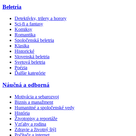
Beletria
Detektívky, trilery a horory
Sci-fi a fantasy
Komiksy
Romantika
Spoločenská beletria
Klasika
Historické
Slovenská beletria
Svetová beletria
Poézia
Ďalšie kategórie
Náučná a odborná
Motivácia a sebarozvoj
Biznis a manažment
Humanitné a spoločenské vedy
História
Životopisy a reportáže
Vzťahy a rodina
Zdravie a životný štýl
Počítače a internet