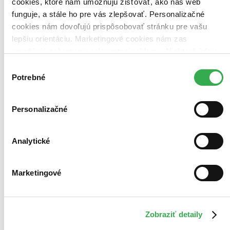
cookies, ktoré nám umožňujú zisťovať, ako náš web
funguje, a stále ho pre vás zlepšovať. Personalizačné
cookies nám dovoľujú prispôsobovať stránku pre vašu
Bestsellery
lepšiu orientáciu. Marketingové cookies nám zas
Top hodnotené
umožňujú zobrazenie relevantnej reklamy. Niektoré údaje
Novinky
Najdrahšie
zdieľame aj s tretími stranami. Veľmi by nám pomohlo,
Výber
Najlacnejšie
keby sme mohli používať všetky tieto cookies. Ďakujeme!
Potrebné
súhlasu
Najvyššia zľava
Použité filtre
Personalizačné
Zrušiť filtre
dostupné
Vydavateľstvo CBS
Analytické
Marketingové
Zobraziť detaily