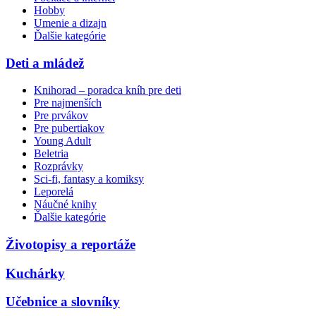
Hobby
Umenie a dizajn
Ďalšie kategórie
Deti a mládež
Knihorad – poradca kníh pre deti
Pre najmenších
Pre prvákov
Pre pubertiakov
Young Adult
Beletria
Rozprávky
Sci-fi, fantasy a komiksy
Leporelá
Náučné knihy
Ďalšie kategórie
Životopisy a reportáže
Kuchárky
Učebnice a slovníky