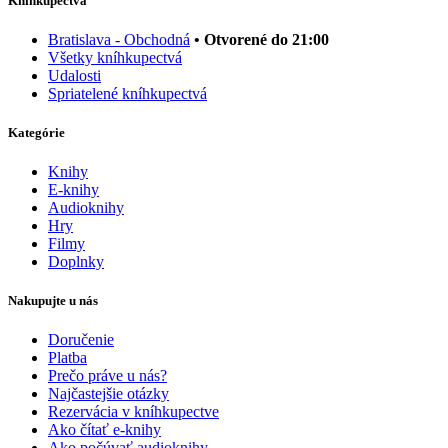
Kníhkupectvá
Bratislava - Obchodná
• Otvorené do 21:00
Všetky kníhkupectvá
Udalosti
Spriatelené kníhkupectvá
Kategórie
Knihy
E-knihy
Audioknihy
Hry
Filmy
Doplnky
Nakupujte u nás
Doručenie
Platba
Prečo práve u nás?
Najčastejšie otázky
Rezervácia v kníhkupectve
Ako čítať e-knihy
Ako počúvať audioknihy