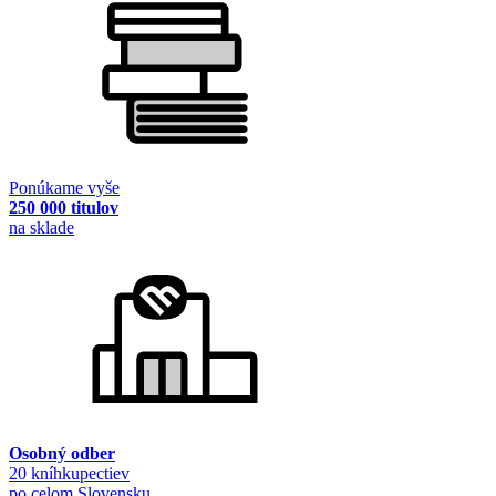
Ponúkame vyše
250 000 titulov
na sklade
Osobný odber
20 kníhkupectiev
po celom Slovensku