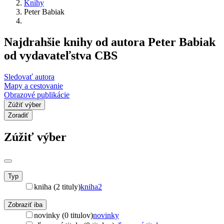
Knihy
Peter Babiak
Najdrahšie knihy od autora Peter Babiak
od vydavateľstva CBS
Sledovať autora
Mapy a cestovanie
Obrazové publikácie
Zúžiť výber
Zoradiť
Zúžiť výber
Typ
kniha (2 tituly)
kniha
2
Zobraziť iba
novinky (0 titulov)
novinky