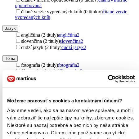
opotrebovaná
čítané verzie vypredaných kníh (0 titulov)
čítané verzie
vypredaných kníh
Jazyk
angličtina (2 tituly)
angličtina
2
slovenčina (2 tituly)
slovenčina
2
cudzí jazyk (2 tituly)
cudzí jazyk
2
Téma
fotografia (2 tituly)
fotografia
2
Slovensko (2 tituly)
Slovensko
2
Vydavateľstvo
CBS (2 tituly)
CBS
2
Väzba
Môžeme pracovať s cookies a kontaktnými údajmi?
pevná väzba (2 tituly)
pevná väzba
2
Aby sme vedeli, ako sa na našom webe správate, a mohli
vám zobraziť tie najlepšie tipy na knihy, zbierame cookies.
Zúžiť výber
Niektoré sú naozaj potrebné a bez nich by naša stránka
Zoradiť
vôbec nefungovala. Okrem toho používame analytické