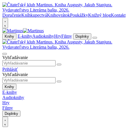
Doručenie
Kníhkupectvá
Knihovrátok
Poukážky
Knižný blog
Kontakt
E-knihy
Audioknihy
Hry
Filmy
Knihy
Doplnky
Vyhľadávanie
Prihlásiť
Vyhľadávanie
Knihy
E-knihy
Audioknihy
Hry
Filmy
Doplnky