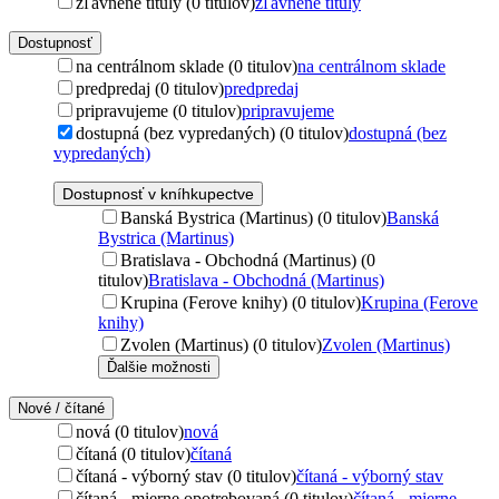
zľavnené tituly (0 titulov)
zľavnené tituly
Dostupnosť
na centrálnom sklade (0 titulov)
na centrálnom sklade
predpredaj (0 titulov)
predpredaj
pripravujeme (0 titulov)
pripravujeme
dostupná (bez vypredaných) (0 titulov)
dostupná (bez
vypredaných)
Dostupnosť v kníhkupectve
Banská Bystrica (Martinus) (0 titulov)
Banská
Bystrica (Martinus)
Bratislava - Obchodná (Martinus) (0
titulov)
Bratislava - Obchodná (Martinus)
Krupina (Ferove knihy) (0 titulov)
Krupina (Ferove
knihy)
Zvolen (Martinus) (0 titulov)
Zvolen (Martinus)
Ďalšie možnosti
Nové / čítané
nová (0 titulov)
nová
čítaná (0 titulov)
čítaná
čítaná - výborný stav (0 titulov)
čítaná - výborný stav
čítaná - mierne opotrebovaná (0 titulov)
čítaná - mierne