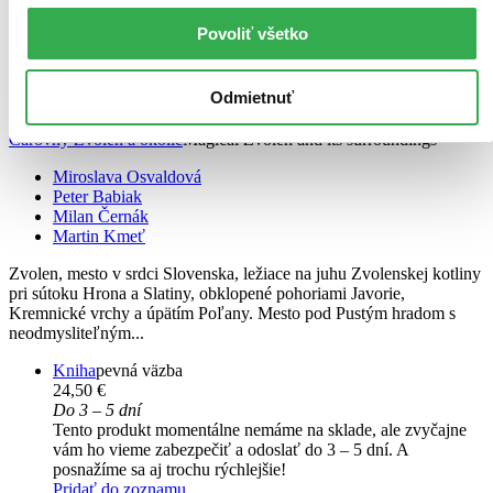
Povoliť všetko
Odmietnuť
Čarovný Zvolen a okolie
Magical Zvolen and its surroundings
Miroslava Osvaldová
Peter Babiak
Milan Černák
Martin Kmeť
Zvolen, mesto v srdci Slovenska, ležiace na juhu Zvolenskej kotliny
pri sútoku Hrona a Slatiny, obklopené pohoriami Javorie,
Kremnické vrchy a úpätím Poľany. Mesto pod Pustým hradom s
neodmysliteľným...
Kniha
pevná väzba
24,50 €
Do 3 – 5 dní
Tento produkt momentálne nemáme na sklade, ale zvyčajne
vám ho vieme zabezpečiť a odoslať do 3 – 5 dní. A
posnažíme sa aj trochu rýchlejšie!
Pridať do zoznamu