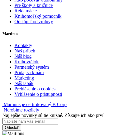
Pre školy a knižnice
Reklamácie
Knihomoľský pomocník
Odstúpiť od zmluvy
Martinus
Kontakty
Náš príbeh
Náš blog
Knihovrátok
Partnerský systém
Pridaj sa k nám
Marketing
Náš labák
Prehlásenie o cookies
Vyhlásenie o prístupnosti
Martinus je certifikovaný B Corp
Nerobíme rozdiely
Najlepšie novinky sú tie knižné. Získajte ich ako prví:
Odoslať