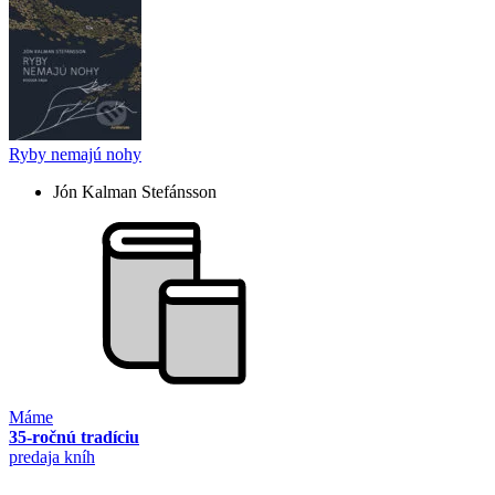
Ryby nemajú nohy
Jón Kalman Stefánsson
Máme
35-ročnú tradíciu
predaja kníh