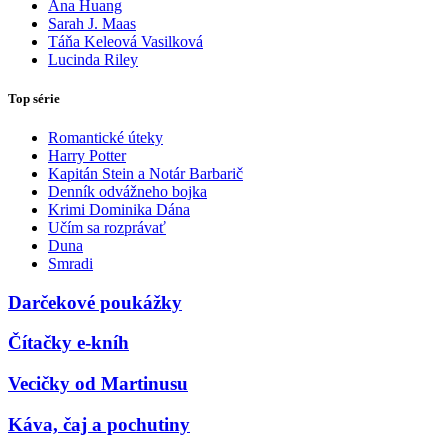
Ana Huang
Sarah J. Maas
Táňa Keleová Vasilková
Lucinda Riley
Top série
Romantické úteky
Harry Potter
Kapitán Stein a Notár Barbarič
Denník odvážneho bojka
Krimi Dominika Dána
Učím sa rozprávať
Duna
Smradi
Darčekové poukážky
Čítačky e-kníh
Vecičky od Martinusu
Káva, čaj a pochutiny