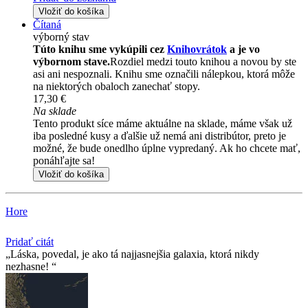
Vložiť do košíka
Čítaná
výborný stav
Túto knihu sme vykúpili cez
Knihovrátok
a je vo
výbornom stave.
Rozdiel medzi touto knihou a novou by ste
asi ani nespoznali. Knihu sme označili nálepkou, ktorá môže
na niektorých obaloch zanechať stopy.
17,30 €
Na sklade
Tento produkt síce máme aktuálne na sklade, máme však už
iba posledné kusy a ďalšie už nemá ani distribútor, preto je
možné, že bude onedlho úplne vypredaný. Ak ho chcete mať,
ponáhľajte sa!
Vložiť do košíka
Hore
Pridať citát
Láska, povedal, je ako tá najjasnejšia galaxia, ktorá nikdy
nezhasne!