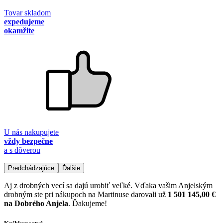
Tovar skladom
expedujeme
okamžite
U nás nakupujete
vždy bezpečne
a s dôverou
Predchádzajúce
Ďalšie
Aj z drobných vecí sa dajú urobiť veľké. Vďaka vašim Anjelským
drobným ste pri nákupoch na Martinuse darovali už
1 501 145,00 €
na Dobrého Anjela
. Ďakujeme!