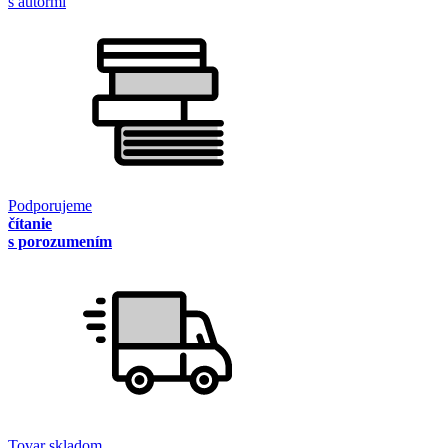
s autormi
Podporujeme
čítanie
s porozumením
Tovar skladom