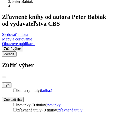
Peter Babiak
Zľavnené knihy od autora Peter Babiak
od vydavateľstva CBS
Sledovať autora
Mapy a cestovanie
Obrazové publikácie
Zúžiť výber
Zoradiť
Zúžiť výber
Typ
kniha (2 tituly)
kniha
2
Zobraziť iba
novinky (0 titulov)
novinky
zľavnené tituly (0 titulov)
zľavnené tituly