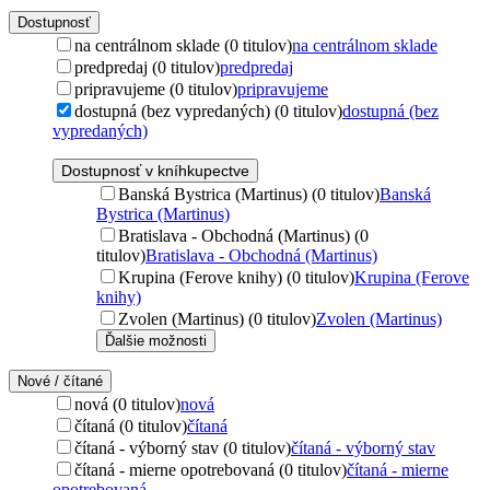
Dostupnosť
na centrálnom sklade (0 titulov)
na centrálnom sklade
predpredaj (0 titulov)
predpredaj
pripravujeme (0 titulov)
pripravujeme
dostupná (bez vypredaných) (0 titulov)
dostupná (bez
vypredaných)
Dostupnosť v kníhkupectve
Banská Bystrica (Martinus) (0 titulov)
Banská
Bystrica (Martinus)
Bratislava - Obchodná (Martinus) (0
titulov)
Bratislava - Obchodná (Martinus)
Krupina (Ferove knihy) (0 titulov)
Krupina (Ferove
knihy)
Zvolen (Martinus) (0 titulov)
Zvolen (Martinus)
Ďalšie možnosti
Nové / čítané
nová (0 titulov)
nová
čítaná (0 titulov)
čítaná
čítaná - výborný stav (0 titulov)
čítaná - výborný stav
čítaná - mierne opotrebovaná (0 titulov)
čítaná - mierne
opotrebovaná