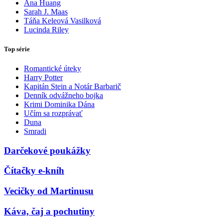
Ana Huang
Sarah J. Maas
Táňa Keleová Vasilková
Lucinda Riley
Top série
Romantické úteky
Harry Potter
Kapitán Stein a Notár Barbarič
Denník odvážneho bojka
Krimi Dominika Dána
Učím sa rozprávať
Duna
Smradi
Darčekové poukážky
Čítačky e-kníh
Vecičky od Martinusu
Káva, čaj a pochutiny