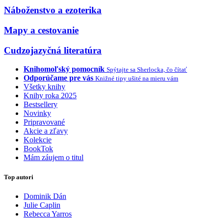
Náboženstvo a ezoterika
Mapy a cestovanie
Cudzojazyčná literatúra
Knihomoľský pomocník
Spýtajte sa Sherlocka, čo čítať
Odporúčame pre vás
Knižné tipy ušité na mieru vám
Všetky knihy
Knihy roka 2025
Bestsellery
Novinky
Pripravované
Akcie a zľavy
Kolekcie
BookTok
Mám záujem o titul
Top autori
Dominik Dán
Julie Caplin
Rebecca Yarros