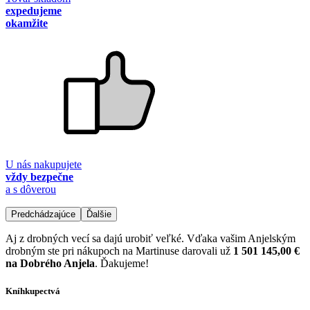
expedujeme
okamžite
U nás nakupujete
vždy bezpečne
a s dôverou
Predchádzajúce
Ďalšie
Aj z drobných vecí sa dajú urobiť veľké. Vďaka vašim Anjelským
drobným ste pri nákupoch na Martinuse darovali už
1 501 145,00 €
na Dobrého Anjela
. Ďakujeme!
Kníhkupectvá