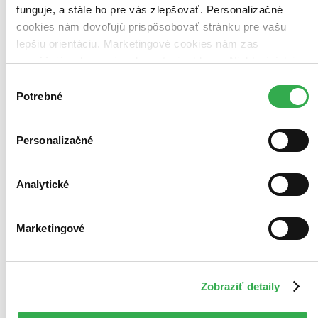
funguje, a stále ho pre vás zlepšovať. Personalizačné
cookies nám dovoľujú prispôsobovať stránku pre vašu
Bestsellery
lepšiu orientáciu. Marketingové cookies nám zas
Top hodnotené
umožňujú zobrazenie relevantnej reklamy. Niektoré údaje
Novinky
Najdrahšie
zdieľame aj s tretími stranami. Veľmi by nám pomohlo,
Výber
Najlacnejšie
keby sme mohli používať všetky tieto cookies. Ďakujeme!
Potrebné
súhlasu
Najvyššia zľava
Použité filtre
Personalizačné
Zrušiť filtre
dostupné
Vydavateľstvo CBS
Analytické
Marketingové
Zobraziť detaily