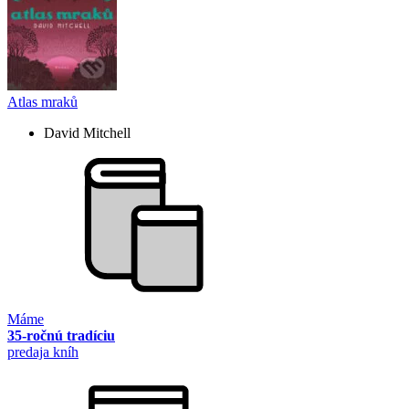
Atlas mraků
David Mitchell
Máme
35-ročnú tradíciu
predaja kníh