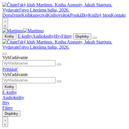
Doručenie
Kníhkupectvá
Knihovrátok
Poukážky
Knižný blog
Kontakt
E-knihy
Audioknihy
Hry
Filmy
Knihy
Doplnky
Vyhľadávanie
Prihlásiť
Vyhľadávanie
Knihy
E-knihy
Audioknihy
Hry
Filmy
Doplnky