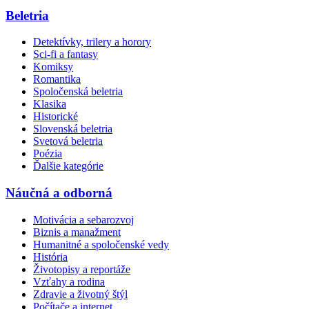
Beletria
Detektívky, trilery a horory
Sci-fi a fantasy
Komiksy
Romantika
Spoločenská beletria
Klasika
Historické
Slovenská beletria
Svetová beletria
Poézia
Ďalšie kategórie
Náučná a odborná
Motivácia a sebarozvoj
Biznis a manažment
Humanitné a spoločenské vedy
História
Životopisy a reportáže
Vzťahy a rodina
Zdravie a životný štýl
Počítače a internet