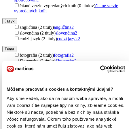
čítané verzie vypredaných kníh (0 titulov)
čítané verzie
vypredaných kníh
Jazyk
angličtina (2 tituly)
angličtina
2
slovenčina (2 tituly)
slovenčina
2
cudzí jazyk (2 tituly)
cudzí jazyk
2
Téma
fotografia (2 tituly)
fotografia
2
Slovensko (2 tituly)
Slovensko
2
Vydavateľstvo
CBS (2 tituly)
CBS
2
Väzba
Môžeme pracovať s cookies a kontaktnými údajmi?
pevná väzba (2 tituly)
pevná väzba
2
Aby sme vedeli, ako sa na našom webe správate, a mohli
Zúžiť výber
vám zobraziť tie najlepšie tipy na knihy, zbierame cookies.
Niektoré sú naozaj potrebné a bez nich by naša stránka
Zoradiť
vôbec nefungovala. Okrem toho používame analytické
cookies, ktoré nám umožňujú zisťovať, ako náš web