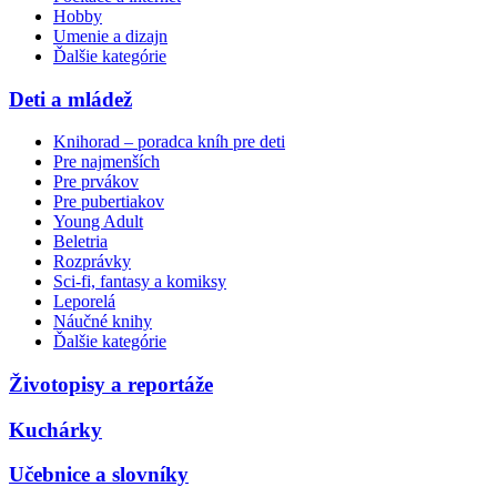
Hobby
Umenie a dizajn
Ďalšie kategórie
Deti a mládež
Knihorad – poradca kníh pre deti
Pre najmenších
Pre prvákov
Pre pubertiakov
Young Adult
Beletria
Rozprávky
Sci-fi, fantasy a komiksy
Leporelá
Náučné knihy
Ďalšie kategórie
Životopisy a reportáže
Kuchárky
Učebnice a slovníky