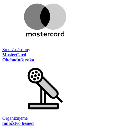
Sme 7-násobný
MasterCard
Obchodník roka
Organizujeme
množstvo besied