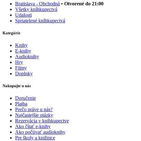
Bratislava - Obchodná
• Otvorené do 21:00
Všetky kníhkupectvá
Udalosti
Spriatelené kníhkupectvá
Kategórie
Knihy
E-knihy
Audioknihy
Hry
Filmy
Doplnky
Nakupujte u nás
Doručenie
Platba
Prečo práve u nás?
Najčastejšie otázky
Rezervácia v kníhkupectve
Ako čítať e-knihy
Ako počúvať audioknihy
Pre školy a knižnice