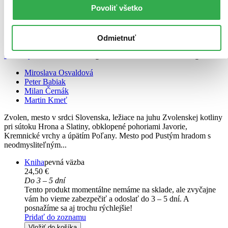
Povoliť všetko
Odmietnuť
Čarovný Zvolen a okolie
Magical Zvolen and its surroundings
Miroslava Osvaldová
Peter Babiak
Milan Černák
Martin Kmeť
Zvolen, mesto v srdci Slovenska, ležiace na juhu Zvolenskej kotliny
pri sútoku Hrona a Slatiny, obklopené pohoriami Javorie,
Kremnické vrchy a úpätím Poľany. Mesto pod Pustým hradom s
neodmysliteľným...
Kniha
pevná väzba
24,50 €
Do 3 – 5 dní
Tento produkt momentálne nemáme na sklade, ale zvyčajne
vám ho vieme zabezpečiť a odoslať do 3 – 5 dní. A
posnažíme sa aj trochu rýchlejšie!
Pridať do zoznamu
Vložiť do košíka