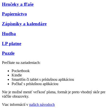
Hrnčeky a fľaše
Papiernictvo
Zápisníky a kalendáre
Hudba
LP platne
Puzzle
Prečítate na zariadeniach:
Pocketbook
Kindle
Smartfón či tablet s príslušnou aplikáciou
Počítač s príslušnou aplikáciou
Nie je možné meniť veľkosť písma, formát je preto vhodný skôr pre
väčšie obrazovky.
Viac informácií v
našich návodoch