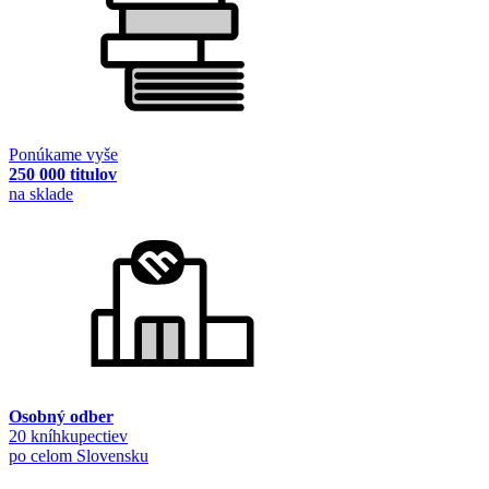
Ponúkame vyše
250 000 titulov
na sklade
Osobný odber
20 kníhkupectiev
po celom Slovensku