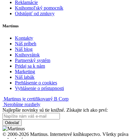
Reklamácie
Knihomoľský pomocník
Odstúpiť od zmluvy
Martinus
Kontakty
Náš príbeh
Náš blog
Knihovrátok
Partnerský systém
Pridaj sa k nám
Marketing
Náš labák
Prehlásenie o cookies
Vyhlásenie o prístupnosti
Martinus je certifikovaný B Corp
Nerobíme rozdiely
Najlepšie novinky sú tie knižné. Získajte ich ako prví:
Odoslať
© 2000-2026 Martinus. Internetové kníhkupectvo. Všetky práva