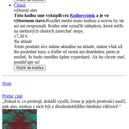
Čítaná
výborný stav
Túto knihu sme vykúpili cez
Knihovrátok
a je vo
výbornom stave.
Rozdiel medzi touto knihou a novou by ste
asi ani nespoznali. Knihu sme označili nálepkou, ktorá môže
na niektorých obaloch zanechať stopy.
17,30 €
Na sklade
Tento produkt síce máme aktuálne na sklade, máme však už
iba posledné kusy a ďalšie už nemá ani distribútor, preto je
možné, že bude onedlho úplne vypredaný. Ak ho chcete mať,
ponáhľajte sa!
Vložiť do košíka
Hore
Pridať citát
Pokud ti, co prohrají, dokáží využít, čemu je jejich protivníci naučí,
pak ano, mohou z nich být z dlouhodobějšího hlediska vítězové.