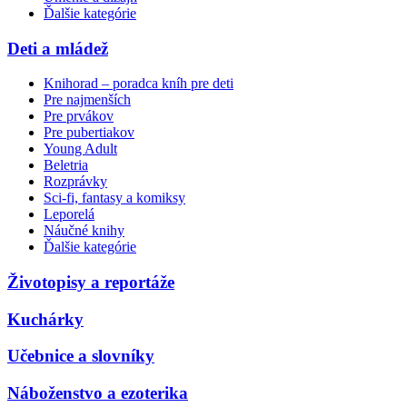
Ďalšie kategórie
Deti a mládež
Knihorad – poradca kníh pre deti
Pre najmenších
Pre prvákov
Pre pubertiakov
Young Adult
Beletria
Rozprávky
Sci-fi, fantasy a komiksy
Leporelá
Náučné knihy
Ďalšie kategórie
Životopisy a reportáže
Kuchárky
Učebnice a slovníky
Náboženstvo a ezoterika