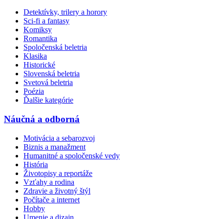
Detektívky, trilery a horory
Sci-fi a fantasy
Komiksy
Romantika
Spoločenská beletria
Klasika
Historické
Slovenská beletria
Svetová beletria
Poézia
Ďalšie kategórie
Náučná a odborná
Motivácia a sebarozvoj
Biznis a manažment
Humanitné a spoločenské vedy
História
Životopisy a reportáže
Vzťahy a rodina
Zdravie a životný štýl
Počítače a internet
Hobby
Umenie a dizajn