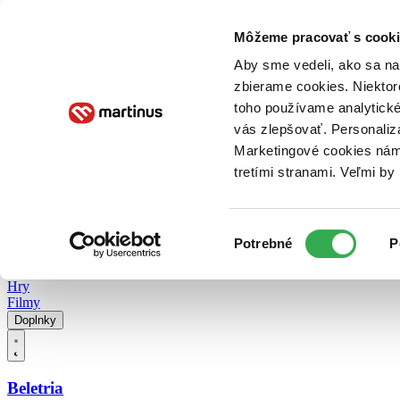
Doručenie
Kníhkupectvá
Knihovrátok
Poukážky
Knižný blog
Kontakt
Môžeme pracovať s cooki
Aby sme vedeli, ako sa na 
zbierame cookies. Niektor
E-knihy
Audioknihy
Hry
Filmy
Knihy
Doplnky
toho používame analytické
vás zlepšovať. Personaliz
Vyhľadávanie
Marketingové cookies nám 
tretími stranami. Veľmi b
Prihlásiť
Vyhľadávanie
Výber
Knihy
Potrebné
P
súhlasu
E-knihy
Audioknihy
Hry
Filmy
Doplnky
Beletria