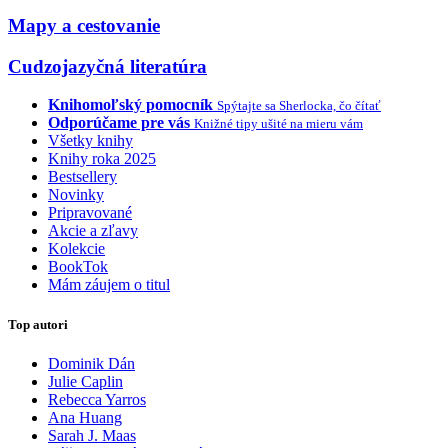
Mapy a cestovanie
Cudzojazyčná literatúra
Knihomoľský pomocník
Spýtajte sa Sherlocka, čo čítať
Odporúčame pre vás
Knižné tipy ušité na mieru vám
Všetky knihy
Knihy roka 2025
Bestsellery
Novinky
Pripravované
Akcie a zľavy
Kolekcie
BookTok
Mám záujem o titul
Top autori
Dominik Dán
Julie Caplin
Rebecca Yarros
Ana Huang
Sarah J. Maas