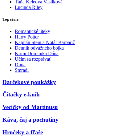
Táňa Keleová Vasilková
Lucinda Riley
Top série
Romantické úteky
Harry Potter
Kapitán Stein a Notár Barbarič
Denník odvážneho bojka
Krimi Dominika Dána
Učím sa rozprávať
Duna
Smradi
Darčekové poukážky
Čítačky e-kníh
Vecičky od Martinusu
Káva, čaj a pochutiny
Hrnčeky a fľaše