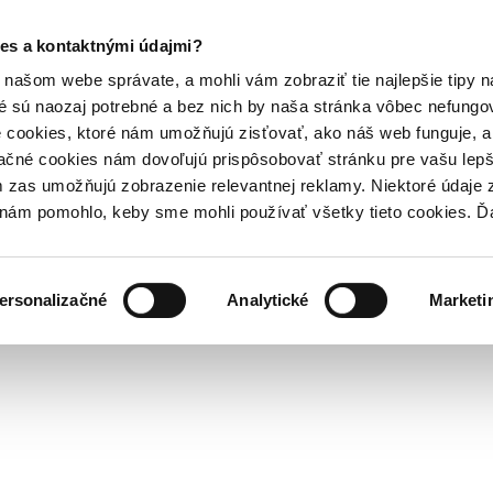
es a kontaktnými údajmi?
našom webe správate, a mohli vám zobraziť tie najlepšie tipy n
é sú naozaj potrebné a bez nich by naša stránka vôbec nefung
 cookies, ktoré nám umožňujú zisťovať, ako náš web funguje, a 
ačné cookies nám dovoľujú prispôsobovať stránku pre vašu lepši
zas umožňujú zobrazenie relevantnej reklamy. Niektoré údaje z
y nám pomohlo, keby sme mohli používať všetky tieto cookies. 
ersonalizačné
Analytické
Marketi