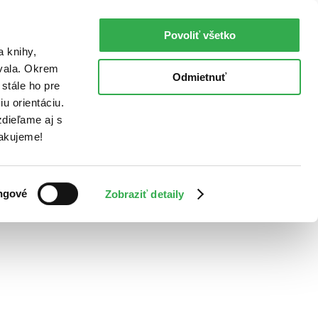
Povoliť všetko
a knihy,
ovala. Okrem
Odmietnuť
stále ho pre
u orientáciu.
dieľame aj s
Ďakujeme!
ngové
Zobraziť detaily