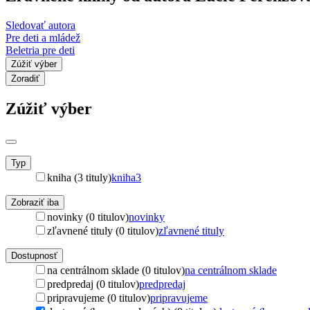
Sledovať autora
Pre deti a mládež
Beletria pre deti
Zúžiť výber
Zoradiť
Zúžiť výber
Typ
kniha (3 tituly)
kniha
3
Zobraziť iba
novinky (0 titulov)
novinky
zľavnené tituly (0 titulov)
zľavnené tituly
Dostupnosť
na centrálnom sklade (0 titulov)
na centrálnom sklade
predpredaj (0 titulov)
predpredaj
pripravujeme (0 titulov)
pripravujeme