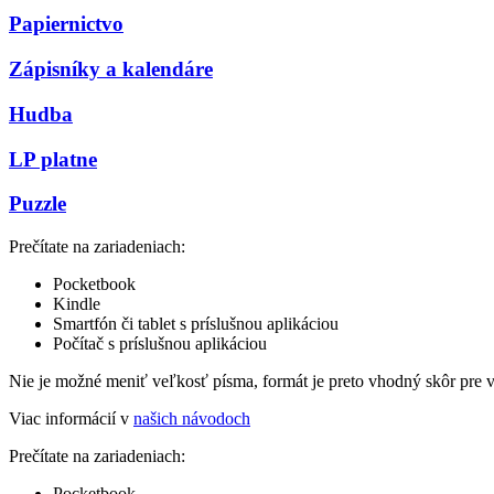
Papiernictvo
Zápisníky a kalendáre
Hudba
LP platne
Puzzle
Prečítate na zariadeniach:
Pocketbook
Kindle
Smartfón či tablet s príslušnou aplikáciou
Počítač s príslušnou aplikáciou
Nie je možné meniť veľkosť písma, formát je preto vhodný skôr pre 
Viac informácií v
našich návodoch
Prečítate na zariadeniach:
Pocketbook