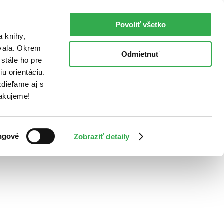
Povoliť všetko
a knihy,
ovala. Okrem
Odmietnuť
stále ho pre
u orientáciu.
dieľame aj s
Ďakujeme!
ngové
Zobraziť detaily