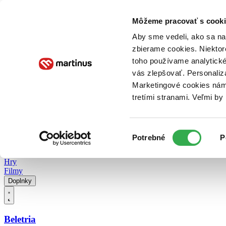
Doručenie
Kníhkupectvá
Knihovrátok
Poukážky
Knižný blog
Kontakt
Môžeme pracovať s cooki
Aby sme vedeli, ako sa na 
zbierame cookies. Niektor
E-knihy
Audioknihy
Hry
Filmy
Knihy
Doplnky
toho používame analytické
vás zlepšovať. Personaliz
Vyhľadávanie
Marketingové cookies nám 
tretími stranami. Veľmi b
Prihlásiť
Vyhľadávanie
Výber
Knihy
Potrebné
P
súhlasu
E-knihy
Audioknihy
Hry
Filmy
Doplnky
Beletria