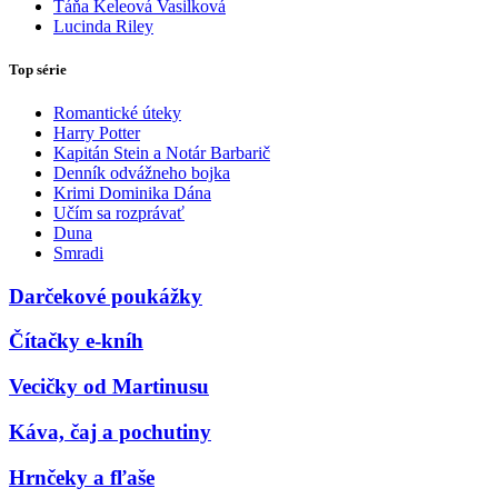
Táňa Keleová Vasilková
Lucinda Riley
Top série
Romantické úteky
Harry Potter
Kapitán Stein a Notár Barbarič
Denník odvážneho bojka
Krimi Dominika Dána
Učím sa rozprávať
Duna
Smradi
Darčekové poukážky
Čítačky e-kníh
Vecičky od Martinusu
Káva, čaj a pochutiny
Hrnčeky a fľaše