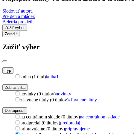
Sledovať autora
Pre deti a mládež
Beletria pre deti
Zúžiť výber
Zoradiť
Zúžiť výber
Typ
kniha (1 titul)
kniha
1
Zobraziť iba
novinky (0 titulov)
novinky
zľavnené tituly (0 titulov)
zľavnené tituly
Dostupnosť
na centrálnom sklade (0 titulov)
na centrálnom sklade
predpredaj (0 titulov)
predpredaj
pripravujeme (0 titulov)
pripravujeme