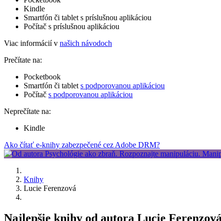
Kindle
Smartfón či tablet s príslušnou aplikáciou
Počítač s príslušnou aplikáciou
Viac informácií v
našich návodoch
Prečítate na:
Pocketbook
Smartfón či tablet
s podporovanou aplikáciou
Počítač
s podporovanou aplikáciou
Neprečítate na:
Kindle
Ako čítať e-knihy zabezpečené cez Adobe DRM?
Knihy
Lucie Ferenzová
Najlepšie knihy od autora Lucie Ferenzov