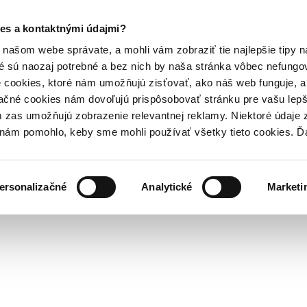
es a kontaktnými údajmi?
našom webe správate, a mohli vám zobraziť tie najlepšie tipy n
é sú naozaj potrebné a bez nich by naša stránka vôbec nefung
 cookies, ktoré nám umožňujú zisťovať, ako náš web funguje, a 
ačné cookies nám dovoľujú prispôsobovať stránku pre vašu lepši
zas umožňujú zobrazenie relevantnej reklamy. Niektoré údaje z
y nám pomohlo, keby sme mohli používať všetky tieto cookies. 
ersonalizačné
Analytické
Marketi