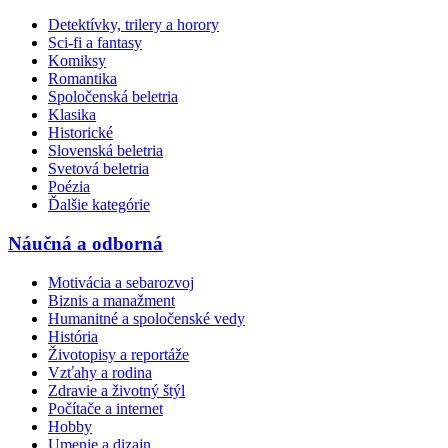
Detektívky, trilery a horory
Sci-fi a fantasy
Komiksy
Romantika
Spoločenská beletria
Klasika
Historické
Slovenská beletria
Svetová beletria
Poézia
Ďalšie kategórie
Náučná a odborná
Motivácia a sebarozvoj
Biznis a manažment
Humanitné a spoločenské vedy
História
Životopisy a reportáže
Vzťahy a rodina
Zdravie a životný štýl
Počítače a internet
Hobby
Umenie a dizajn