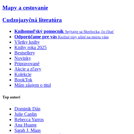
Mapy a cestovanie
Cudzojazyčná literatúra
Knihomoľský pomocník
Spýtajte sa Sherlocka, čo čítať
Odporúčame pre vás
Knižné tipy ušité na mieru vám
Všetky knihy
Knihy roka 2025
Bestsellery
Novinky
Pripravované
Akcie a zľavy
Kolekcie
BookTok
Mám záujem o titul
Top autori
Dominik Dán
Julie Caplin
Rebecca Yarros
Ana Huang
Sarah J. Maas