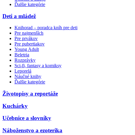
Ďalšie kategórie
Deti a mládež
Knihorad – poradca kníh pre deti
Pre najmenších
Pre prvákov
Pre pubertiakov
Young Adult
Beletria
Rozprávky
Sci-fi, fantasy a komiksy
Leporelá
Náučné knihy
Ďalšie kategórie
Životopisy a reportáže
Kuchárky
Učebnice a slovníky
Náboženstvo a ezoterika