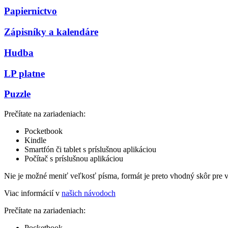
Papiernictvo
Zápisníky a kalendáre
Hudba
LP platne
Puzzle
Prečítate na zariadeniach:
Pocketbook
Kindle
Smartfón či tablet s príslušnou aplikáciou
Počítač s príslušnou aplikáciou
Nie je možné meniť veľkosť písma, formát je preto vhodný skôr pre 
Viac informácií v
našich návodoch
Prečítate na zariadeniach:
Pocketbook