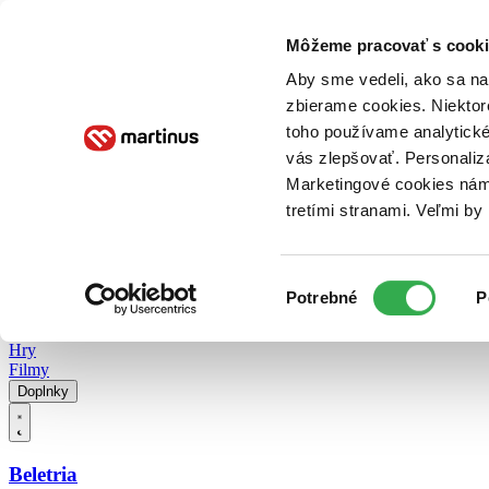
Doručenie
Kníhkupectvá
Knihovrátok
Poukážky
Knižný blog
Kontakt
Môžeme pracovať s cooki
Aby sme vedeli, ako sa na 
zbierame cookies. Niektor
E-knihy
Audioknihy
Hry
Filmy
Knihy
Doplnky
toho používame analytické
vás zlepšovať. Personaliz
Vyhľadávanie
Marketingové cookies nám 
tretími stranami. Veľmi b
Prihlásiť
Vyhľadávanie
Výber
Knihy
Potrebné
P
súhlasu
E-knihy
Audioknihy
Hry
Filmy
Doplnky
Beletria