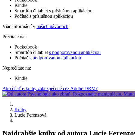
Kindle
Smartfón či tablet s príslušnou aplikáciou
Počítač s príslušnou aplikáciou
Viac informácií v
našich návodoch
Prečítate na:
Pocketbook
Smartfón či tablet
s podporovanou aplikáciou
Počítač
s podporovanou aplikáciou
Neprečítate na:
Kindle
Ako čítať e-knihy zabezpečené cez Adobe DRM?
Knihy
Lucie Ferenzová
Najdrahšie knihy od autora Lucie Ferenzo