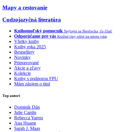
Mapy a cestovanie
Cudzojazyčná literatúra
Knihomoľský pomocník
Spýtajte sa Sherlocka, čo čítať
Odporúčame pre vás
Knižné tipy ušité na mieru vám
Všetky knihy
Knihy roka 2025
Bestsellery
Novinky
Pripravované
Akcie a zľavy
Kolekcie
Knihy s podporou FPU
Mám záujem o titul
Top autori
Dominik Dán
Julie Caplin
Rebecca Yarros
Ana Huang
Sarah J. Maas