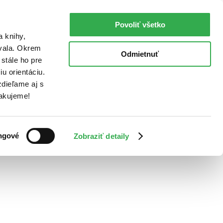
Povoliť všetko
a knihy,
ovala. Okrem
Odmietnuť
stále ho pre
u orientáciu.
dieľame aj s
Ďakujeme!
ngové
Zobraziť detaily