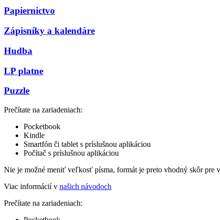
Papiernictvo
Zápisníky a kalendáre
Hudba
LP platne
Puzzle
Prečítate na zariadeniach:
Pocketbook
Kindle
Smartfón či tablet s príslušnou aplikáciou
Počítač s príslušnou aplikáciou
Nie je možné meniť veľkosť písma, formát je preto vhodný skôr pre 
Viac informácií v
našich návodoch
Prečítate na zariadeniach:
Pocketbook