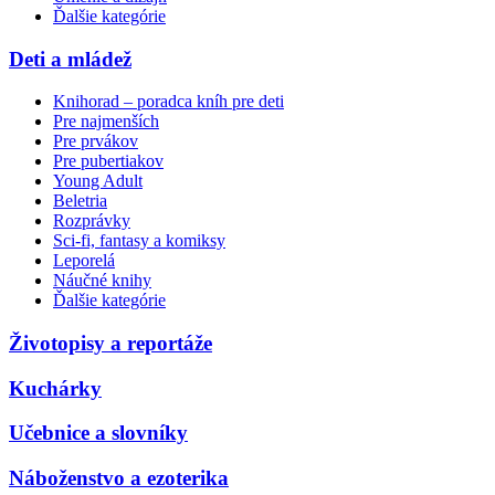
Ďalšie kategórie
Deti a mládež
Knihorad – poradca kníh pre deti
Pre najmenších
Pre prvákov
Pre pubertiakov
Young Adult
Beletria
Rozprávky
Sci-fi, fantasy a komiksy
Leporelá
Náučné knihy
Ďalšie kategórie
Životopisy a reportáže
Kuchárky
Učebnice a slovníky
Náboženstvo a ezoterika