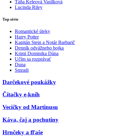
Táňa Keleová Vasilková
Lucinda Riley
Top série
Romantické úteky
Harry Potter
Kapitán Stein a Notár Barbarič
Denník odvážneho bojka
Krimi Dominika Dána
Učím sa rozprávať
Duna
Smradi
Darčekové poukážky
Čítačky e-kníh
Vecičky od Martinusu
Káva, čaj a pochutiny
Hrnčeky a fľaše