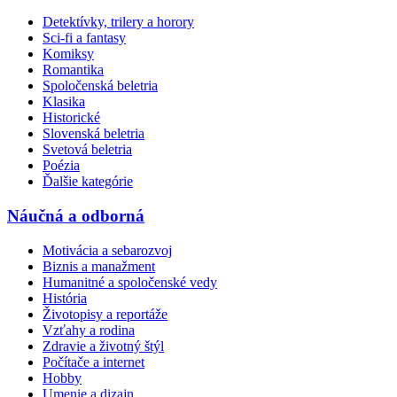
Detektívky, trilery a horory
Sci-fi a fantasy
Komiksy
Romantika
Spoločenská beletria
Klasika
Historické
Slovenská beletria
Svetová beletria
Poézia
Ďalšie kategórie
Náučná a odborná
Motivácia a sebarozvoj
Biznis a manažment
Humanitné a spoločenské vedy
História
Životopisy a reportáže
Vzťahy a rodina
Zdravie a životný štýl
Počítače a internet
Hobby
Umenie a dizajn