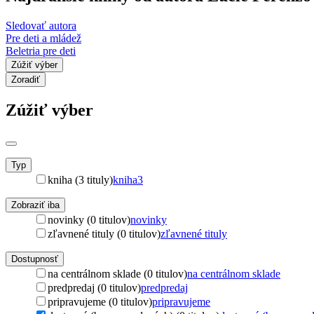
Sledovať autora
Pre deti a mládež
Beletria pre deti
Zúžiť výber
Zoradiť
Zúžiť výber
Typ
kniha (3 tituly)
kniha
3
Zobraziť iba
novinky (0 titulov)
novinky
zľavnené tituly (0 titulov)
zľavnené tituly
Dostupnosť
na centrálnom sklade (0 titulov)
na centrálnom sklade
predpredaj (0 titulov)
predpredaj
pripravujeme (0 titulov)
pripravujeme