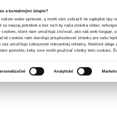
es a kontaktnými údajmi?
našom webe správate, a mohli vám zobraziť tie najlepšie tipy n
é sú naozaj potrebné a bez nich by naša stránka vôbec nefung
 cookies, ktoré nám umožňujú zisťovať, ako náš web funguje, a 
ačné cookies nám dovoľujú prispôsobovať stránku pre vašu lepši
zas umožňujú zobrazenie relevantnej reklamy. Niektoré údaje z
y nám pomohlo, keby sme mohli používať všetky tieto cookies. 
ersonalizačné
Analytické
Marketi