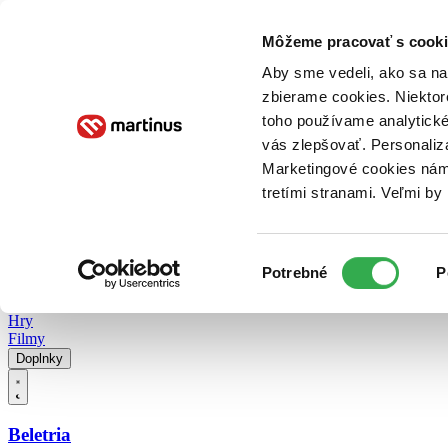
Doručenie
Kníhkupectvá
Knihovrátok
Poukážky
Knižný blog
Kontakt
Môžeme pracovať s cooki
Aby sme vedeli, ako sa na 
zbierame cookies. Niektor
E-knihy
Audioknihy
Hry
Filmy
Knihy
Doplnky
toho používame analytické
vás zlepšovať. Personaliz
Vyhľadávanie
Marketingové cookies nám 
tretími stranami. Veľmi b
Prihlásiť
Vyhľadávanie
Výber
Knihy
Potrebné
P
súhlasu
E-knihy
Audioknihy
Hry
Filmy
Doplnky
Beletria