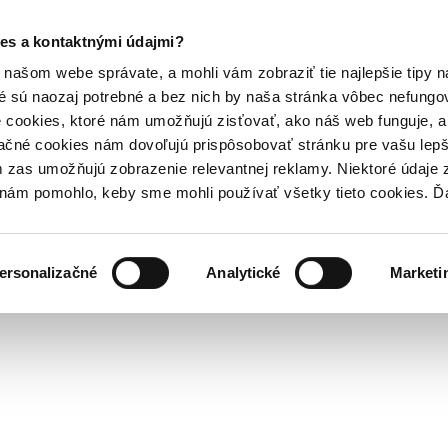
es a kontaktnými údajmi?
našom webe správate, a mohli vám zobraziť tie najlepšie tipy n
é sú naozaj potrebné a bez nich by naša stránka vôbec nefung
 cookies, ktoré nám umožňujú zisťovať, ako náš web funguje, a 
ačné cookies nám dovoľujú prispôsobovať stránku pre vašu lepši
zas umožňujú zobrazenie relevantnej reklamy. Niektoré údaje z
y nám pomohlo, keby sme mohli používať všetky tieto cookies. 
ersonalizačné
Analytické
Marketi