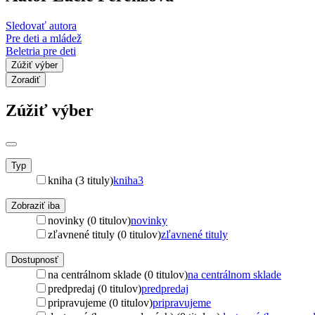
Sledovať autora
Pre deti a mládež
Beletria pre deti
Zúžiť výber
Zoradiť
Zúžiť výber
Typ
kniha (3 tituly)
kniha
3
Zobraziť iba
novinky (0 titulov)
novinky
zľavnené tituly (0 titulov)
zľavnené tituly
Dostupnosť
na centrálnom sklade (0 titulov)
na centrálnom sklade
predpredaj (0 titulov)
predpredaj
pripravujeme (0 titulov)
pripravujeme