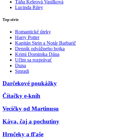
Táňa Keleová Vasilková
Lucinda Riley
Top série
Romantické úteky
Harry Potter
Kapitán Stein a Notár Barbarič
Denník odvážneho bojka
Krimi Dominika Dána
Učím sa rozprávať
Duna
Smradi
Darčekové poukážky
Čítačky e-kníh
Vecičky od Martinusu
Káva, čaj a pochutiny
Hrnčeky a fľaše