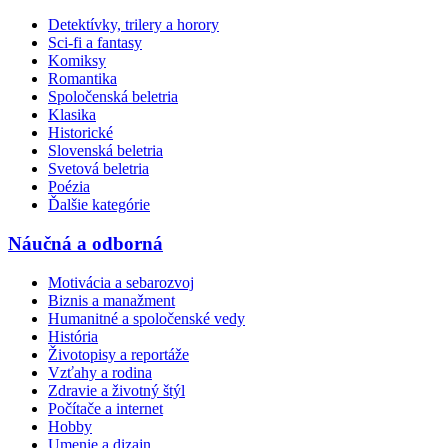
Detektívky, trilery a horory
Sci-fi a fantasy
Komiksy
Romantika
Spoločenská beletria
Klasika
Historické
Slovenská beletria
Svetová beletria
Poézia
Ďalšie kategórie
Náučná a odborná
Motivácia a sebarozvoj
Biznis a manažment
Humanitné a spoločenské vedy
História
Životopisy a reportáže
Vzťahy a rodina
Zdravie a životný štýl
Počítače a internet
Hobby
Umenie a dizajn