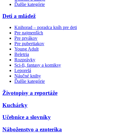
Ďalšie kategórie
Deti a mládež
Knihorad – poradca kníh pre deti
Pre najmenších
Pre prvákov
Pre pubertiakov
Young Adult
Beletria
Rozprávky
Sci-fi, fantasy a komiksy
Leporelá
Náučné knihy
Ďalšie kategórie
Životopisy a reportáže
Kuchárky
Učebnice a slovníky
Náboženstvo a ezoterika