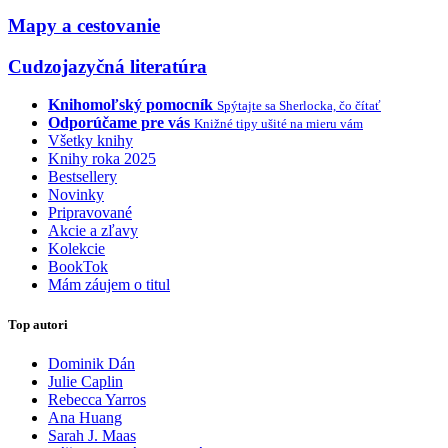
Mapy a cestovanie
Cudzojazyčná literatúra
Knihomoľský pomocník
Spýtajte sa Sherlocka, čo čítať
Odporúčame pre vás
Knižné tipy ušité na mieru vám
Všetky knihy
Knihy roka 2025
Bestsellery
Novinky
Pripravované
Akcie a zľavy
Kolekcie
BookTok
Mám záujem o titul
Top autori
Dominik Dán
Julie Caplin
Rebecca Yarros
Ana Huang
Sarah J. Maas