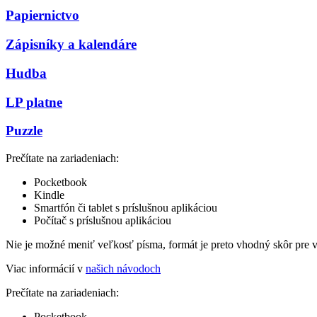
Papiernictvo
Zápisníky a kalendáre
Hudba
LP platne
Puzzle
Prečítate na zariadeniach:
Pocketbook
Kindle
Smartfón či tablet s príslušnou aplikáciou
Počítač s príslušnou aplikáciou
Nie je možné meniť veľkosť písma, formát je preto vhodný skôr pre 
Viac informácií v
našich návodoch
Prečítate na zariadeniach:
Pocketbook