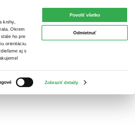
Povoliť všetko
a knihy,
ovala. Okrem
Odmietnuť
stále ho pre
u orientáciu.
dieľame aj s
Ďakujeme!
ngové
Zobraziť detaily