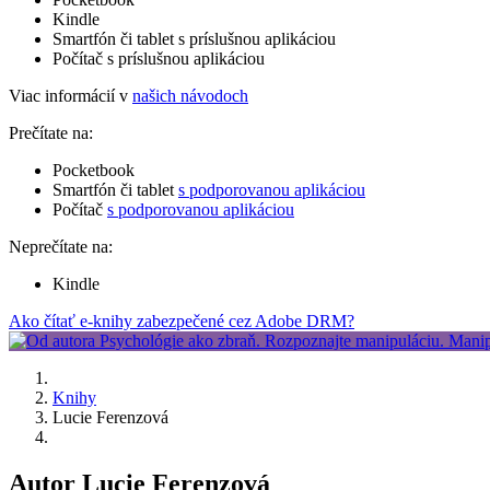
Kindle
Smartfón či tablet s príslušnou aplikáciou
Počítač s príslušnou aplikáciou
Viac informácií v
našich návodoch
Prečítate na:
Pocketbook
Smartfón či tablet
s podporovanou aplikáciou
Počítač
s podporovanou aplikáciou
Neprečítate na:
Kindle
Ako čítať e-knihy zabezpečené cez Adobe DRM?
Knihy
Lucie Ferenzová
Autor Lucie Ferenzová