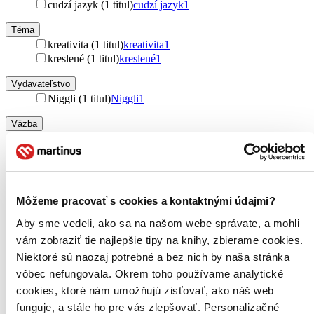
cudzí jazyk (1 titul)
cudzí jazyk
1
Téma
kreativita (1 titul)
kreativita
1
kreslené (1 titul)
kreslené
1
Vydavateľstvo
Niggli (1 titul)
Niggli
1
Väzba
pevná väzba (1 titul)
pevná väzba
1
Zúžiť výber
Zoradiť
Môžeme pracovať s cookies a kontaktnými údajmi?
Aby sme vedeli, ako sa na našom webe správate, a mohli
vám zobraziť tie najlepšie tipy na knihy, zbierame cookies.
Niektoré sú naozaj potrebné a bez nich by naša stránka
Bestsellery
Top hodnotené
vôbec nefungovala. Okrem toho používame analytické
Novinky
cookies, ktoré nám umožňujú zisťovať, ako náš web
Najdrahšie
funguje, a stále ho pre vás zlepšovať. Personalizačné
Najlacnejšie