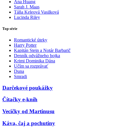
Ana Huang
Sarah J. Maas
Táňa Keleová Vasilková
Lucinda Riley
Top série
Romantické úteky
Harry Potter
Kapitán Stein a Notár Barbarič
Denník odvážneho bojka
Krimi Dominika Dána
Učím sa rozprávať
Duna
Smradi
Darčekové poukážky
Čítačky e-kníh
Vecičky od Martinusu
Káva, čaj a pochutiny