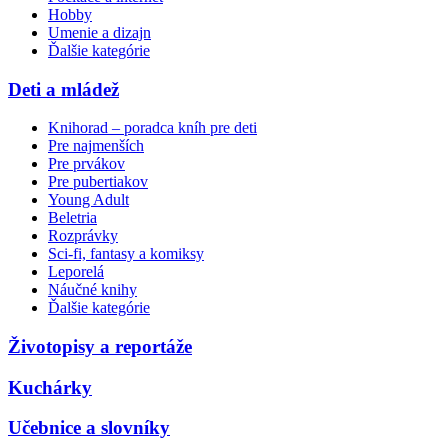
Hobby
Umenie a dizajn
Ďalšie kategórie
Deti a mládež
Knihorad – poradca kníh pre deti
Pre najmenších
Pre prvákov
Pre pubertiakov
Young Adult
Beletria
Rozprávky
Sci-fi, fantasy a komiksy
Leporelá
Náučné knihy
Ďalšie kategórie
Životopisy a reportáže
Kuchárky
Učebnice a slovníky