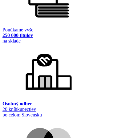
Ponúkame vyše
250 000 titulov
na sklade
Osobný odber
20 kníhkupectiev
po celom Slovensku