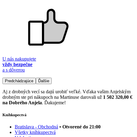
U nás nakupujete
vždy bezpečne
a s dôverou
Predchádzajúce
Ďalšie
Aj z drobných vecí sa dajú urobiť veľké. Vďaka vašim Anjelským
drobným ste pri nákupoch na Martinuse darovali už
1 502 320,00 €
na Dobrého Anjela
. Ďakujeme!
Kníhkupectvá
Bratislava - Obchodná
• Otvorené do 21:00
Všetky kníhkupectvá