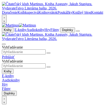
Doručenie
Kníhkupectvá
Knihovrátok
Poukážky
Knižný blog
Kontakt
E-knihy
Audioknihy
Hry
Filmy
Knihy
Doplnky
Vyhľadávanie
Prihlásiť
Vyhľadávanie
Knihy
E-knihy
Audioknihy
Hry
Filmy
Doplnky