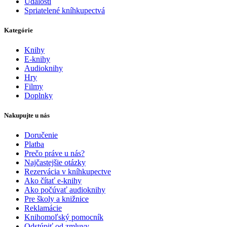
Udalosti
Spriatelené kníhkupectvá
Kategórie
Knihy
E-knihy
Audioknihy
Hry
Filmy
Doplnky
Nakupujte u nás
Doručenie
Platba
Prečo práve u nás?
Najčastejšie otázky
Rezervácia v kníhkupectve
Ako čítať e-knihy
Ako počúvať audioknihy
Pre školy a knižnice
Reklamácie
Knihomoľský pomocník
Odstúpiť od zmluvy