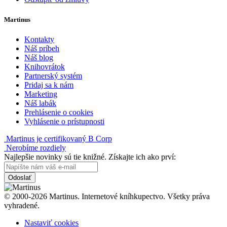
Martinus
Kontakty
Náš príbeh
Náš blog
Knihovrátok
Partnerský systém
Pridaj sa k nám
Marketing
Náš labák
Prehlásenie o cookies
Vyhlásenie o prístupnosti
Martinus je certifikovaný B Corp
Nerobíme rozdiely
Najlepšie novinky sú tie knižné. Získajte ich ako prví:
Odoslať
© 2000-2026 Martinus. Internetové kníhkupectvo. Všetky práva
vyhradené.
Nastaviť cookies