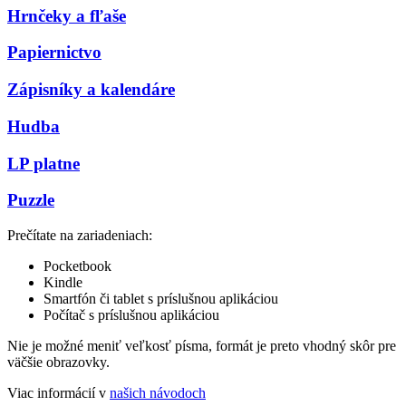
Hrnčeky a fľaše
Papiernictvo
Zápisníky a kalendáre
Hudba
LP platne
Puzzle
Prečítate na zariadeniach:
Pocketbook
Kindle
Smartfón či tablet s príslušnou aplikáciou
Počítač s príslušnou aplikáciou
Nie je možné meniť veľkosť písma, formát je preto vhodný skôr pre
väčšie obrazovky.
Viac informácií v
našich návodoch