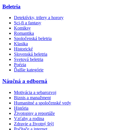
Beletria
Detektívky, trilery a horory
Sci-fi a fantasy
Komiksy
Romantika
Spoločenská beletria
Klasika
Historické
Slovenská beletria
Svetová beletria
Poézia
Ďalšie kategórie
Náučná a odborná
Motivácia a sebarozvoj
Biznis a manažment
Humanitné a spoločenské vedy
História
Životopisy a reportáže
Vzťahy a rodina
Zdravie a životný štýl
Počítače a internet