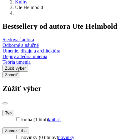
Knihy
Ute Helmbold
Bestsellery od autora Ute Helmbold
Sledovať autora
Odborné a náučné
Umenie, dizajn a architektúra
Dejiny a teória umenia
Teória umenia
Zúžiť výber
Zoradiť
Zúžiť výber
Typ
kniha (1 titul)
kniha
1
Zobraziť iba
novinky (0 titulov)
novinky