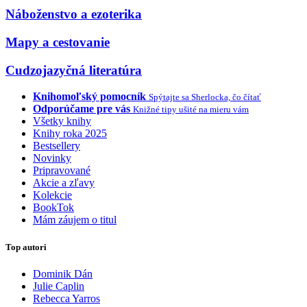
Náboženstvo a ezoterika
Mapy a cestovanie
Cudzojazyčná literatúra
Knihomoľský pomocník
Spýtajte sa Sherlocka, čo čítať
Odporúčame pre vás
Knižné tipy ušité na mieru vám
Všetky knihy
Knihy roka 2025
Bestsellery
Novinky
Pripravované
Akcie a zľavy
Kolekcie
BookTok
Mám záujem o titul
Top autori
Dominik Dán
Julie Caplin
Rebecca Yarros