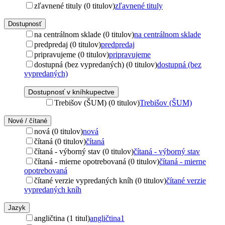
zľavnené tituly (0 titulov)
zľavnené tituly
Dostupnosť
na centrálnom sklade (0 titulov)
na centrálnom sklade
predpredaj (0 titulov)
predpredaj
pripravujeme (0 titulov)
pripravujeme
dostupná (bez vypredaných) (0 titulov)
dostupná (bez
vypredaných)
Dostupnosť v kníhkupectve
Trebišov (ŠUM) (0 titulov)
Trebišov (ŠUM)
Nové / čítané
nová (0 titulov)
nová
čítaná (0 titulov)
čítaná
čítaná - výborný stav (0 titulov)
čítaná - výborný stav
čítaná - mierne opotrebovaná (0 titulov)
čítaná - mierne
opotrebovaná
čítané verzie vypredaných kníh (0 titulov)
čítané verzie
vypredaných kníh
Jazyk
angličtina (1 titul)
angličtina
1