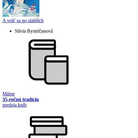
A vráť sa po slabších
Silvia Bystričanová
Máme
35-ročnú tradíciu
predaja kníh