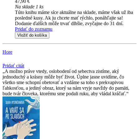
47,90 €
Na sklade 1 ks
Túto knihu máme síce aktuálne na sklade, máme však už iba
posledné kusy. Ak ju chcete mať rýchlo, ponáhľajte sa!
Dodanie ďalších môže trvať dlhšie, zvyčajne do 31 dní.
Pridať do zoznamu
Vložiť do košíka
Hore
Pridať citát
A možno práve vtedy, oslobodení od sebectva zistíme, aký
jednoduchý a krásny môže byť život. Úplne jasne uvidíme, čo
všetko sme schopní obetovať a vzdáme sa toho s prekvapivou
ľahkosťou, a jediný obraz, ktorý sa nám vryje navždy do pamäti,
bude tvár človeka, ktorému sme podali ruku, aby vládal kráčať.