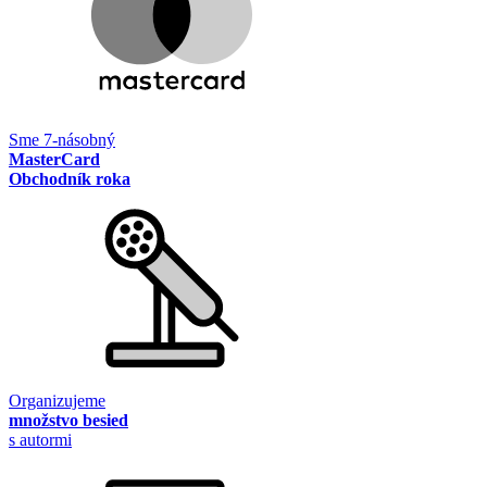
Sme 7-násobný
MasterCard
Obchodník roka
Organizujeme
množstvo besied
s autormi