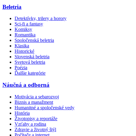
Beletria
Detektívky, trilery a horory
Sci-fi a fantasy
Komiksy
Romantika
Spoločenská beletria
Klasika
Historické
Slovenská beletria
Svetová beletria
Poézia
Ďalšie kategórie
Náučná a odborná
Motivácia a sebarozvoj
Biznis a manažment
Humanitné a spoločenské vedy
História
Životopisy a reportáže
Vzťahy a rodina
Zdravie a životný štýl
Počítače a internet