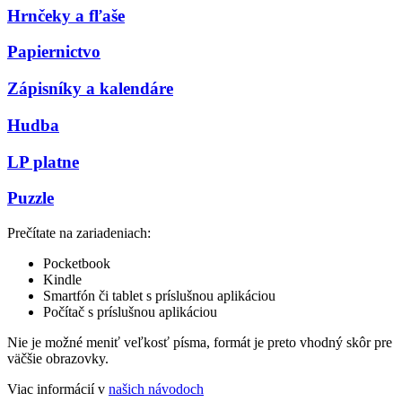
Hrnčeky a fľaše
Papiernictvo
Zápisníky a kalendáre
Hudba
LP platne
Puzzle
Prečítate na zariadeniach:
Pocketbook
Kindle
Smartfón či tablet s príslušnou aplikáciou
Počítač s príslušnou aplikáciou
Nie je možné meniť veľkosť písma, formát je preto vhodný skôr pre
väčšie obrazovky.
Viac informácií v
našich návodoch