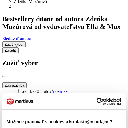
Zdeňka Mazúrová
Bestsellery čítané od autora Zdeňka
Mazúrová od vydavateľstva Ella & Max
Sledovať autora
Zúžiť výber
Zoradiť
Zúžiť výber
Zobraziť iba
novinky (0 titulov)
novinky
zľavnené tituly (0 titulov)
zľavnené tituly
Dostupnosť
na centrálnom sklade (0 titulov)
na centrálnom sklade
predpredaj (0 titulov)
predpredaj
Môžeme pracovať s cookies a kontaktnými údajmi?
pripravujeme (0 titulov)
pripravujeme