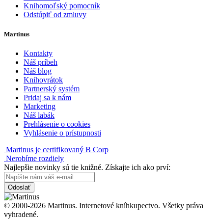
Knihomoľský pomocník
Odstúpiť od zmluvy
Martinus
Kontakty
Náš príbeh
Náš blog
Knihovrátok
Partnerský systém
Pridaj sa k nám
Marketing
Náš labák
Prehlásenie o cookies
Vyhlásenie o prístupnosti
Martinus je certifikovaný B Corp
Nerobíme rozdiely
Najlepšie novinky sú tie knižné. Získajte ich ako prví:
Odoslať
© 2000-2026 Martinus. Internetové kníhkupectvo. Všetky práva
vyhradené.