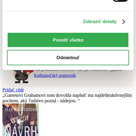
Najvyššia zľava
Použité filtre
Zobraziť detaily
Zrušiť filtre
čítané
Vydavateľstvo Ella & Max
Nebol nájdený
žiadny titul
vyhovujúci zadaným podmienkam.
Povoliť všetko
Skúste prosím zmeniť vyhľadávaný výraz.
Odmietnuť
Chcete poradiť knihu?
Náš pomocník Sherlock vám ju s radosťou vypátra!
Knihomoľský pomocník
Pridať citát
Garretovi Grahamovi som dovolila naplniť ma najdeštruktívnejším
pocitom, aký ľudstvo pozná - nádejou.