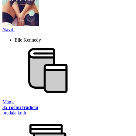
Návrh
Elle Kennedy
Máme
35-ročnú tradíciu
predaja kníh