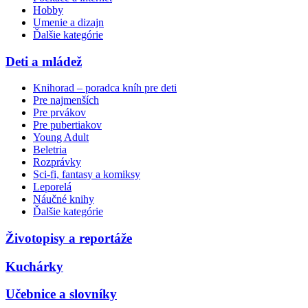
Hobby
Umenie a dizajn
Ďalšie kategórie
Deti a mládež
Knihorad – poradca kníh pre deti
Pre najmenších
Pre prvákov
Pre pubertiakov
Young Adult
Beletria
Rozprávky
Sci-fi, fantasy a komiksy
Leporelá
Náučné knihy
Ďalšie kategórie
Životopisy a reportáže
Kuchárky
Učebnice a slovníky