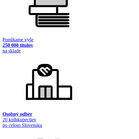
Ponúkame vyše
250 000 titulov
na sklade
Osobný odber
20 kníhkupectiev
po celom Slovensku