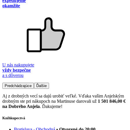
expedujeme
okamžite
U nás nakupujete
vždy bezpečne
a s dôverou
Predchádzajúce
Ďalšie
Aj z drobných vecí sa dajú urobiť veľké. Vďaka vašim Anjelským
drobným ste pri nákupoch na Martinuse darovali už
1 501 846,00 €
na Dobrého Anjela
. Ďakujeme!
Kníhkupectvá
Bratislava - Obchodná
• Otvorené do 20:00