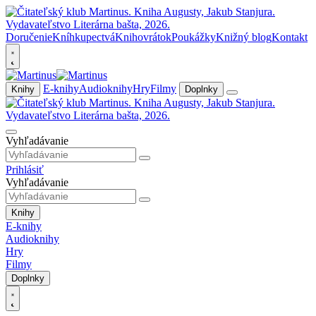
Doručenie
Kníhkupectvá
Knihovrátok
Poukážky
Knižný blog
Kontakt
E-knihy
Audioknihy
Hry
Filmy
Knihy
Doplnky
Vyhľadávanie
Prihlásiť
Vyhľadávanie
Knihy
E-knihy
Audioknihy
Hry
Filmy
Doplnky