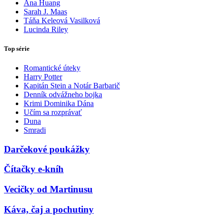
Ana Huang
Sarah J. Maas
Táňa Keleová Vasilková
Lucinda Riley
Top série
Romantické úteky
Harry Potter
Kapitán Stein a Notár Barbarič
Denník odvážneho bojka
Krimi Dominika Dána
Učím sa rozprávať
Duna
Smradi
Darčekové poukážky
Čítačky e-kníh
Vecičky od Martinusu
Káva, čaj a pochutiny