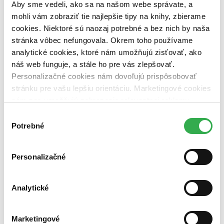
dostupná (bez vypredaných) (0 titulov)
dostupná (bez
Aby sme vedeli, ako sa na našom webe správate, a
vypredaných)
mohli vám zobraziť tie najlepšie tipy na knihy, zbierame
cookies. Niektoré sú naozaj potrebné a bez nich by naša
Nové / čítané
stránka vôbec nefungovala. Okrem toho používame
nová (0 titulov)
nová
čítaná (0 titulov)
čítaná
analytické cookies, ktoré nám umožňujú zisťovať, ako
čítaná - výborný stav (0 titulov)
čítaná - výborný stav
náš web funguje, a stále ho pre vás zlepšovať.
čítaná - mierne opotrebovaná (0 titulov)
čítaná - mierne
Personalizačné cookies nám dovoľujú prispôsobovať
opotrebovaná
stránku pre vašu lepšiu orientáciu. Marketingové cookies
čítané verzie vypredaných kníh (0 titulov)
čítané verzie
vypredaných kníh
nám zas umožňujú zobrazenie relevantnej reklamy.
Niektoré údaje zdieľame aj s tretími stranami. Veľmi by
Výber
Zúžiť výber
nám pomohlo, keby sme mohli používať všetky tieto
Potrebné
súhlasu
cookies. Ďakujeme!
Zoradiť
Personalizačné
Bestsellery
Analytické
Top hodnotené
Novinky
Najdrahšie
Marketingové
Najlacnejšie