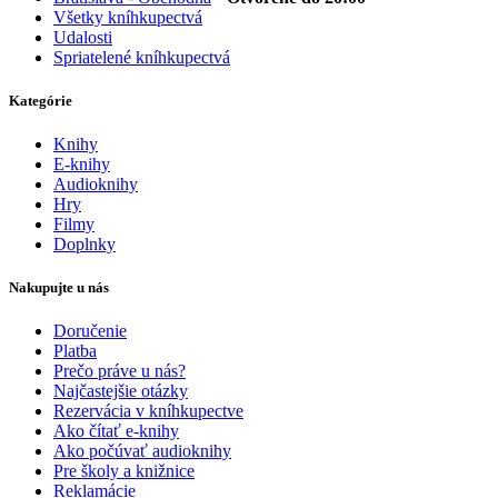
Všetky kníhkupectvá
Udalosti
Spriatelené kníhkupectvá
Kategórie
Knihy
E-knihy
Audioknihy
Hry
Filmy
Doplnky
Nakupujte u nás
Doručenie
Platba
Prečo práve u nás?
Najčastejšie otázky
Rezervácia v kníhkupectve
Ako čítať e-knihy
Ako počúvať audioknihy
Pre školy a knižnice
Reklamácie