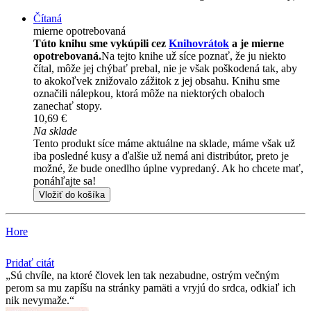
Čítaná
mierne opotrebovaná
Túto knihu sme vykúpili cez
Knihovrátok
a je mierne
opotrebovaná.
Na tejto knihe už síce poznať, že ju niekto
čítal, môže jej chýbať prebal, nie je však poškodená tak, aby
to akokoľvek znižovalo zážitok z jej obsahu. Knihu sme
označili nálepkou, ktorá môže na niektorých obaloch
zanechať stopy.
10,69 €
Na sklade
Tento produkt síce máme aktuálne na sklade, máme však už
iba posledné kusy a ďalšie už nemá ani distribútor, preto je
možné, že bude onedlho úplne vypredaný. Ak ho chcete mať,
ponáhľajte sa!
Vložiť do košíka
Hore
Pridať citát
Sú chvíle, na ktoré človek len tak nezabudne, ostrým večným
perom sa mu zapíšu na stránky pamäti a vryjú do srdca, odkiaľ ich
nik nevymaže.