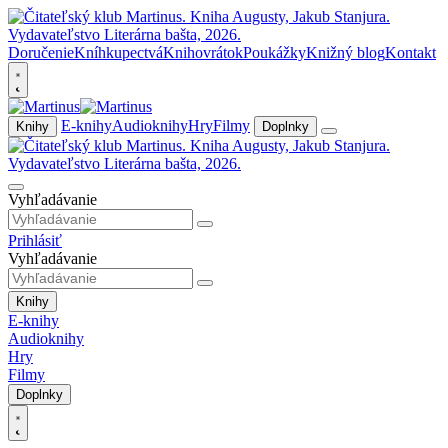
Doručenie
Kníhkupectvá
Knihovrátok
Poukážky
Knižný blog
Kontakt
E-knihy
Audioknihy
Hry
Filmy
Knihy
Doplnky
Vyhľadávanie
Prihlásiť
Vyhľadávanie
Knihy
E-knihy
Audioknihy
Hry
Filmy
Doplnky