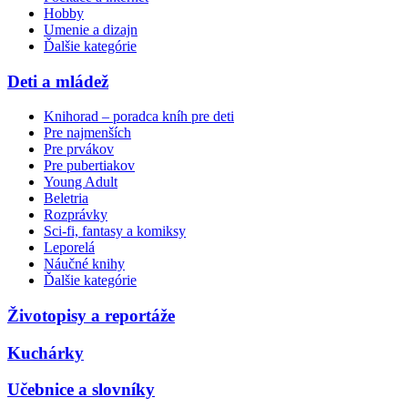
Hobby
Umenie a dizajn
Ďalšie kategórie
Deti a mládež
Knihorad – poradca kníh pre deti
Pre najmenších
Pre prvákov
Pre pubertiakov
Young Adult
Beletria
Rozprávky
Sci-fi, fantasy a komiksy
Leporelá
Náučné knihy
Ďalšie kategórie
Životopisy a reportáže
Kuchárky
Učebnice a slovníky