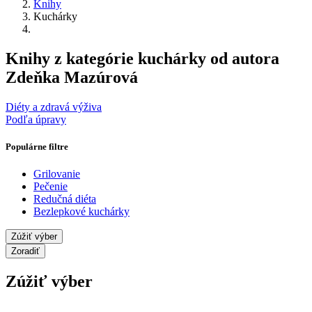
Knihy
Kuchárky
Knihy z kategórie kuchárky od autora
Zdeňka Mazúrová
Diéty a zdravá výživa
Podľa úpravy
Populárne filtre
Grilovanie
Pečenie
Redučná diéta
Bezlepkové kuchárky
Zúžiť výber
Zoradiť
Zúžiť výber