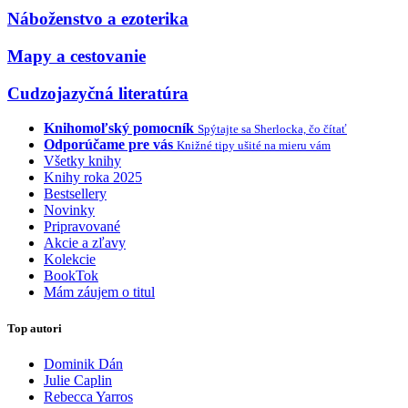
Náboženstvo a ezoterika
Mapy a cestovanie
Cudzojazyčná literatúra
Knihomoľský pomocník
Spýtajte sa Sherlocka, čo čítať
Odporúčame pre vás
Knižné tipy ušité na mieru vám
Všetky knihy
Knihy roka 2025
Bestsellery
Novinky
Pripravované
Akcie a zľavy
Kolekcie
BookTok
Mám záujem o titul
Top autori
Dominik Dán
Julie Caplin
Rebecca Yarros