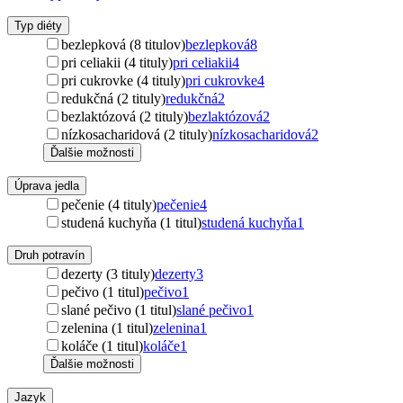
Typ diéty
bezlepková (8 titulov)
bezlepková
8
pri celiakii (4 tituly)
pri celiakii
4
pri cukrovke (4 tituly)
pri cukrovke
4
redukčná (2 tituly)
redukčná
2
bezlaktózová (2 tituly)
bezlaktózová
2
nízkosacharidová (2 tituly)
nízkosacharidová
2
Ďalšie možnosti
Úprava jedla
pečenie (4 tituly)
pečenie
4
studená kuchyňa (1 titul)
studená kuchyňa
1
Druh potravín
dezerty (3 tituly)
dezerty
3
pečivo (1 titul)
pečivo
1
slané pečivo (1 titul)
slané pečivo
1
zelenina (1 titul)
zelenina
1
koláče (1 titul)
koláče
1
Ďalšie možnosti
Jazyk