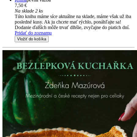
7,50 €
Na sklade 2 ks
Túto knihu máme síce aktuálne na sklade, máme však už iba
posledné kusy. Ak ju chcete mať rýchlo, ponáhľajte sa!
Dodanie ďalších môže trvať dlhšie, zvyčajne do piatich dní.
Pridať do zoznamu
Vložiť do košíka