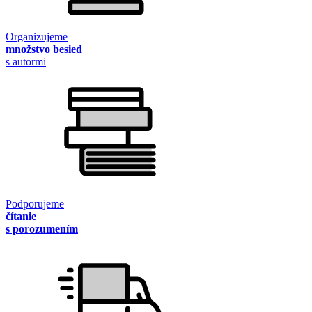
Organizujeme
množstvo besied
s autormi
Podporujeme
čítanie
s porozumením