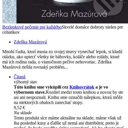
Bezlepkové pečenie pre každého
Skvelé domáce dobroty nielen pre
celiatikov
Zdeňka Mazúrová
Mnohí ľudia, ktorí musia zo svojej stravy vynechať lepok, si kladú
otázku, ako upiecť všetky tie bábovky, koláče alebo rolády, ktoré
má ich rodina rada, o vianočnom pečive nehovoriac. Zdeňka
Mazúrová riešila rovnaký problém...
Čítaná
výborný stav
Túto knihu sme vykúpili cez
Knihovrátok
a je vo
výbornom stave.
Rozdiel medzi touto knihou a novou by ste
asi ani nespoznali. Knihu sme označili nálepkou, ktorá môže
na niektorých obaloch zanechať stopy.
9,52 €
Na sklade
Tento produkt síce máme aktuálne na sklade, máme však už
iba posledné kusy a ďalšie už nemá ani distribútor, preto je