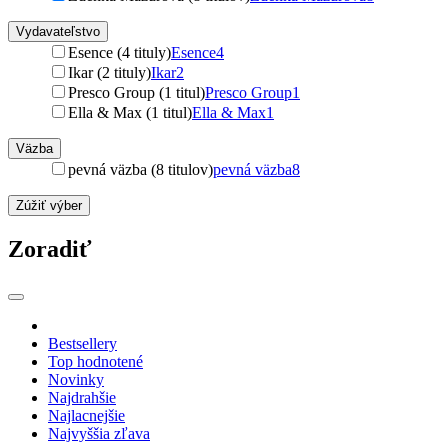
Vydavateľstvo
Esence (4 tituly)
Esence
4
Ikar (2 tituly)
Ikar
2
Presco Group (1 titul)
Presco Group
1
Ella & Max (1 titul)
Ella & Max
1
Väzba
pevná väzba (8 titulov)
pevná väzba
8
Zúžiť výber
Zoradiť
Bestsellery
Top hodnotené
Novinky
Najdrahšie
Najlacnejšie
Najvyššia zľava