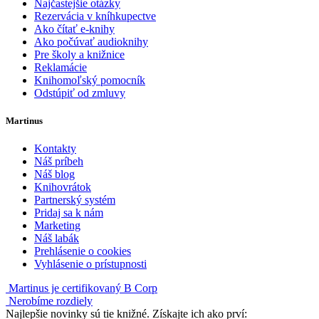
Najčastejšie otázky
Rezervácia v kníhkupectve
Ako čítať e-knihy
Ako počúvať audioknihy
Pre školy a knižnice
Reklamácie
Knihomoľský pomocník
Odstúpiť od zmluvy
Martinus
Kontakty
Náš príbeh
Náš blog
Knihovrátok
Partnerský systém
Pridaj sa k nám
Marketing
Náš labák
Prehlásenie o cookies
Vyhlásenie o prístupnosti
Martinus je certifikovaný B Corp
Nerobíme rozdiely
Najlepšie novinky sú tie knižné. Získajte ich ako prví: