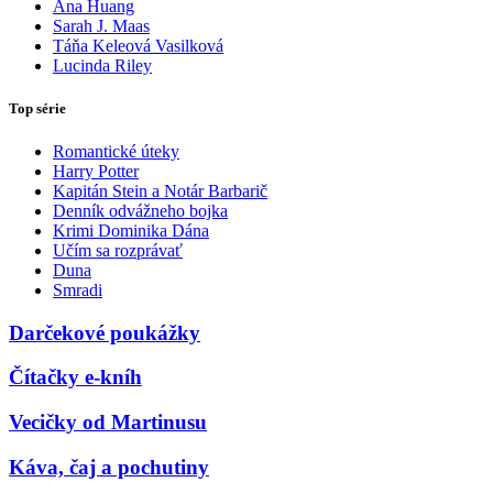
Ana Huang
Sarah J. Maas
Táňa Keleová Vasilková
Lucinda Riley
Top série
Romantické úteky
Harry Potter
Kapitán Stein a Notár Barbarič
Denník odvážneho bojka
Krimi Dominika Dána
Učím sa rozprávať
Duna
Smradi
Darčekové poukážky
Čítačky e-kníh
Vecičky od Martinusu
Káva, čaj a pochutiny