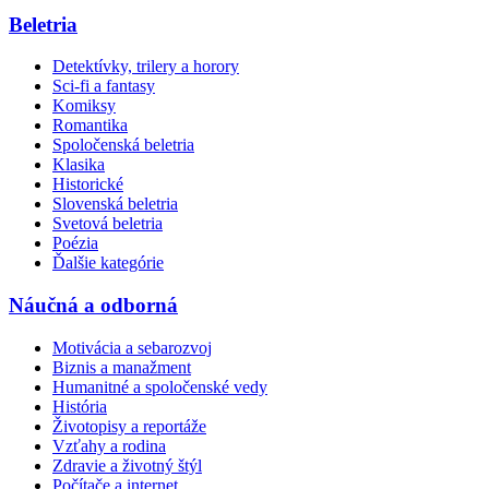
Beletria
Detektívky, trilery a horory
Sci-fi a fantasy
Komiksy
Romantika
Spoločenská beletria
Klasika
Historické
Slovenská beletria
Svetová beletria
Poézia
Ďalšie kategórie
Náučná a odborná
Motivácia a sebarozvoj
Biznis a manažment
Humanitné a spoločenské vedy
História
Životopisy a reportáže
Vzťahy a rodina
Zdravie a životný štýl
Počítače a internet