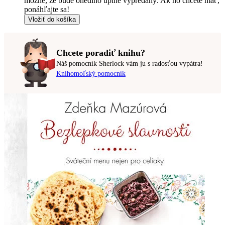
možné, že bude onedlho úplne vypredaný. Ak ho chcete mať,
ponáhľajte sa!
Vložiť do košíka
Chcete poradiť knihu?
Náš pomocník Sherlock vám ju s radosťou vypátra!
Knihomoľský pomocník