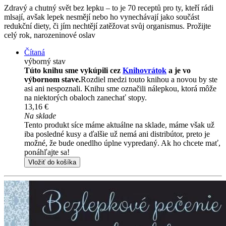
Zdravý a chutný svět bez lepku – to je 70 receptů pro ty, kteří rádi
mlsají, avšak lepek nesmějí nebo ho vynechávají jako součást
redukční diety, či jím nechtějí zatěžovat svůj organismus. Prožijte
celý rok, narozeninové oslav
Čítaná
výborný stav
Túto knihu sme vykúpili cez
Knihovrátok
a je vo
výbornom stave.
Rozdiel medzi touto knihou a novou by ste
asi ani nespoznali. Knihu sme označili nálepkou, ktorá môže
na niektorých obaloch zanechať stopy.
13,16 €
Na sklade
Tento produkt síce máme aktuálne na sklade, máme však už
iba posledné kusy a ďalšie už nemá ani distribútor, preto je
možné, že bude onedlho úplne vypredaný. Ak ho chcete mať,
ponáhľajte sa!
Vložiť do košíka