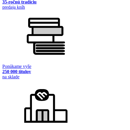
35-ročnú tradíciu
predaja kníh
Ponúkame vyše
250 000 titulov
na sklade