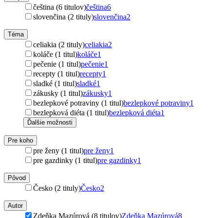
čeština (6 titulov)
čeština
6
slovenčina (2 tituly)
slovenčina
2
Téma
celiakia (2 tituly)
celiakia
2
koláče (1 titul)
koláče
1
pečenie (1 titul)
pečenie
1
recepty (1 titul)
recepty
1
sladké (1 titul)
sladké
1
zákusky (1 titul)
zákusky
1
bezlepkové potraviny (1 titul)
bezlepkové potraviny
1
bezlepková diéta (1 titul)
bezlepková diéta
1
Ďalšie možnosti
Pre koho
pre ženy (1 titul)
pre ženy
1
pre gazdinky (1 titul)
pre gazdinky
1
Pôvod
Česko (2 tituly)
Česko
2
Autor
Zdeňka Mazúrová (8 titulov)
Zdeňka Mazúrová
8