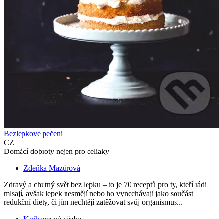
Bezlepkové pečení
CZ
Domácí dobroty nejen pro celiaky
Zdeňka Mazúrová
Zdravý a chutný svět bez lepku – to je 70 receptů pro ty, kteří rádi
mlsají, avšak lepek nesmějí nebo ho vynechávají jako součást
redukční diety, či jím nechtějí zatěžovat svůj organismus...
Kniha
pevná väzba