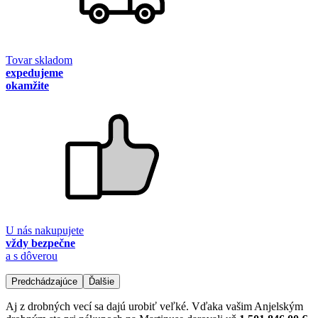
Tovar skladom
expedujeme
okamžite
U nás nakupujete
vždy bezpečne
a s dôverou
Predchádzajúce
Ďalšie
Aj z drobných vecí sa dajú urobiť veľké. Vďaka vašim Anjelským