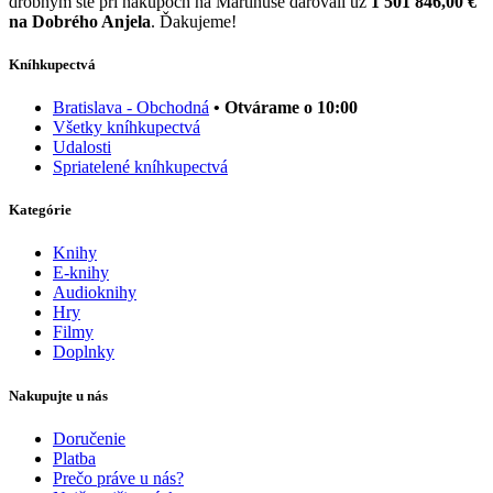
drobným ste pri nákupoch na Martinuse darovali už
1 501 846,00 €
na Dobrého Anjela
. Ďakujeme!
Kníhkupectvá
Bratislava - Obchodná
• Otvárame o 10:00
Všetky kníhkupectvá
Udalosti
Spriatelené kníhkupectvá
Kategórie
Knihy
E-knihy
Audioknihy
Hry
Filmy
Doplnky
Nakupujte u nás
Doručenie
Platba
Prečo práve u nás?