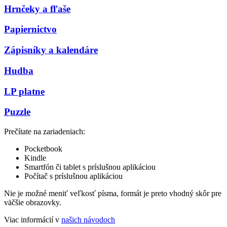
Hrnčeky a fľaše
Papiernictvo
Zápisníky a kalendáre
Hudba
LP platne
Puzzle
Prečítate na zariadeniach:
Pocketbook
Kindle
Smartfón či tablet s príslušnou aplikáciou
Počítač s príslušnou aplikáciou
Nie je možné meniť veľkosť písma, formát je preto vhodný skôr pre
väčšie obrazovky.
Viac informácií v
našich návodoch