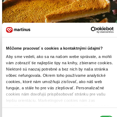
Môžeme pracovať s cookies a kontaktnými údajmi?
Aby sme vedeli, ako sa na našom webe správate, a mohli
vám zobraziť tie najlepšie tipy na knihy, zbierame cookies.
Niektoré sú naozaj potrebné a bez nich by naša stránka
vôbec nefungovala. Okrem toho používame analytické
cookies, ktoré nám umožňujú zisťovať, ako náš web
funguje, a stále ho pre vás zlepšovať. Personalizačné
Bezlepková kuchařka – Mezinárodní a české recepty nejen pro
cookies nám dovoľujú prispôsobovať stránku pre vašu
celiaky
lepšiu orientáciu. Marketingové cookies nám zas
CZ
umožňujú zobrazenie relevantnej reklamy. Niektoré údaje
Zdeňka Mazúrová
zdieľame aj s tretími stranami. Veľmi by nám pomohlo,
Výber