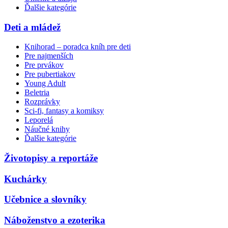
Ďalšie kategórie
Deti a mládež
Knihorad – poradca kníh pre deti
Pre najmenších
Pre prvákov
Pre pubertiakov
Young Adult
Beletria
Rozprávky
Sci-fi, fantasy a komiksy
Leporelá
Náučné knihy
Ďalšie kategórie
Životopisy a reportáže
Kuchárky
Učebnice a slovníky
Náboženstvo a ezoterika