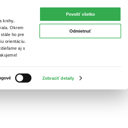
Povoliť všetko
a knihy,
ovala. Okrem
Odmietnuť
stále ho pre
u orientáciu.
dieľame aj s
Ďakujeme!
ngové
Zobraziť detaily