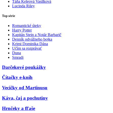
Táňa Keleová Vasilková
Lucinda Riley
Top série
Romantické úteky
Harry Potter
Kapitán Stein a Notár Barbarič
Denník odvážneho bojka
Krimi Dominika Dána
Učím sa rozprávať
Duna
Smradi
Darčekové poukážky
Čítačky e-kníh
Vecičky od Martinusu
Káva, čaj a pochutiny
Hrnčeky a fľaše