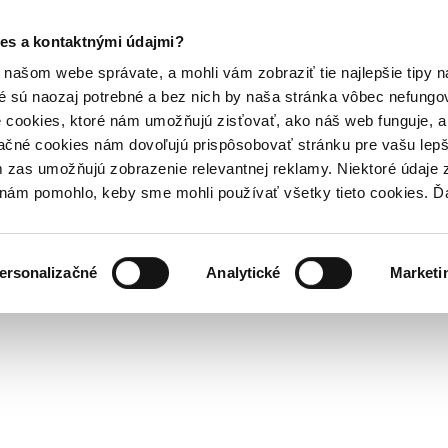
es a kontaktnými údajmi?
našom webe správate, a mohli vám zobraziť tie najlepšie tipy n
é sú naozaj potrebné a bez nich by naša stránka vôbec nefung
 cookies, ktoré nám umožňujú zisťovať, ako náš web funguje, a 
ačné cookies nám dovoľujú prispôsobovať stránku pre vašu lepši
zas umožňujú zobrazenie relevantnej reklamy. Niektoré údaje z
y nám pomohlo, keby sme mohli používať všetky tieto cookies. 
ersonalizačné
Analytické
Marketi