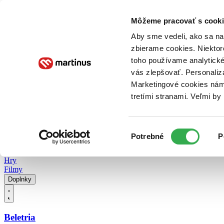
Doručenie
Kníhkupectvá
Knihovrátok
Poukážky
Knižný blog
Kontakt
Môžeme pracovať s cooki
Aby sme vedeli, ako sa na 
zbierame cookies. Niektor
E-knihy
Audioknihy
Hry
Filmy
Knihy
Doplnky
toho používame analytické
vás zlepšovať. Personaliz
Vyhľadávanie
Marketingové cookies nám 
tretími stranami. Veľmi b
Prihlásiť
Vyhľadávanie
Výber
Knihy
Potrebné
P
súhlasu
E-knihy
Audioknihy
Hry
Filmy
Doplnky
Beletria