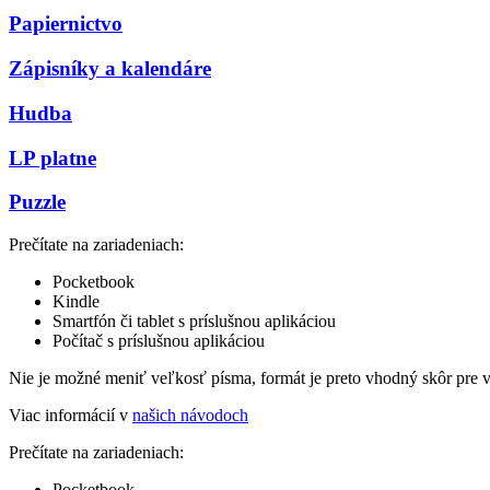
Papiernictvo
Zápisníky a kalendáre
Hudba
LP platne
Puzzle
Prečítate na zariadeniach:
Pocketbook
Kindle
Smartfón či tablet s príslušnou aplikáciou
Počítač s príslušnou aplikáciou
Nie je možné meniť veľkosť písma, formát je preto vhodný skôr pre 
Viac informácií v
našich návodoch
Prečítate na zariadeniach:
Pocketbook