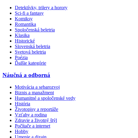
Detektívky, trilery a horory
Sci-fi a fantasy
Komiksy
Romantika
Spoločenská beletria
Klasika
Historické
Slovenská beletria
Svetová beletria
Poézia
Ďalšie kategórie
Náučná a odborná
Motivácia a sebarozvoj
Biznis a manažment
Humanitné a spoločenské vedy
História
Životopisy a reportáže
Vzťahy a rodina
Zdravie a životný štýl
Počítače a internet
Hobby
Umenie a dizajn