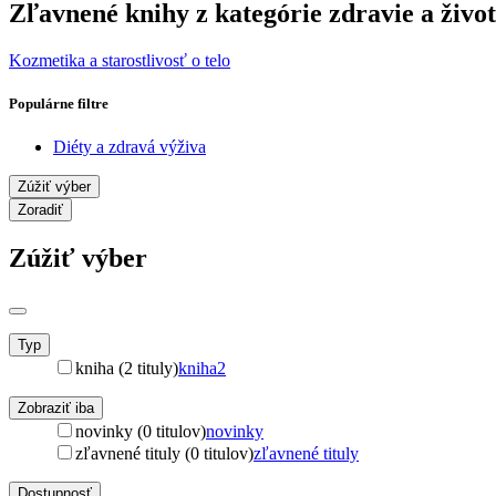
Zľavnené knihy z kategórie zdravie a život
Kozmetika a starostlivosť o telo
Populárne filtre
Diéty a zdravá výživa
Zúžiť výber
Zoradiť
Zúžiť výber
Typ
kniha (2 tituly)
kniha
2
Zobraziť iba
novinky (0 titulov)
novinky
zľavnené tituly (0 titulov)
zľavnené tituly
Dostupnosť