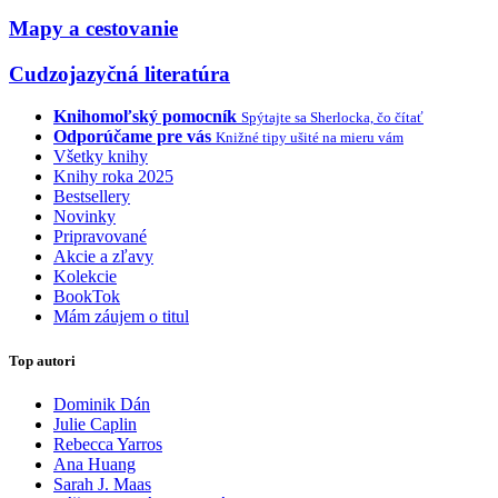
Mapy a cestovanie
Cudzojazyčná literatúra
Knihomoľský pomocník
Spýtajte sa Sherlocka, čo čítať
Odporúčame pre vás
Knižné tipy ušité na mieru vám
Všetky knihy
Knihy roka 2025
Bestsellery
Novinky
Pripravované
Akcie a zľavy
Kolekcie
BookTok
Mám záujem o titul
Top autori
Dominik Dán
Julie Caplin
Rebecca Yarros
Ana Huang
Sarah J. Maas