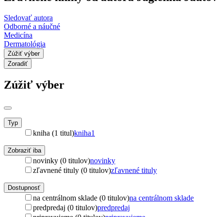
Sledovať autora
Odborné a náučné
Medicína
Dermatológia
Zúžiť výber
Zoradiť
Zúžiť výber
Typ
kniha (1 titul)
kniha
1
Zobraziť iba
novinky (0 titulov)
novinky
zľavnené tituly (0 titulov)
zľavnené tituly
Dostupnosť
na centrálnom sklade (0 titulov)
na centrálnom sklade
predpredaj (0 titulov)
predpredaj