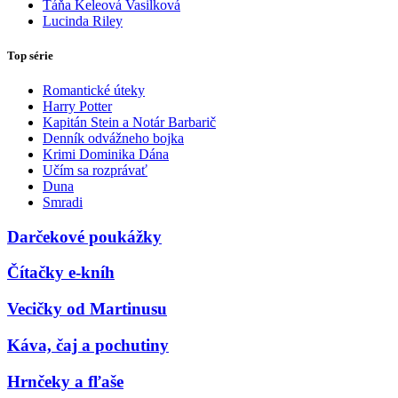
Táňa Keleová Vasilková
Lucinda Riley
Top série
Romantické úteky
Harry Potter
Kapitán Stein a Notár Barbarič
Denník odvážneho bojka
Krimi Dominika Dána
Učím sa rozprávať
Duna
Smradi
Darčekové poukážky
Čítačky e-kníh
Vecičky od Martinusu
Káva, čaj a pochutiny
Hrnčeky a fľaše