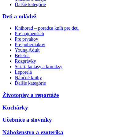
Ďalšie kategórie
Deti a mládež
Knihorad – poradca kníh pre deti
Pre najmenších
Pre prvákov
Pre pubertiakov
Young Adult
Beletria
Rozprávky
Sci-fi, fantasy a komiksy
Leporelá
Náučné knihy
Ďalšie kategórie
Životopisy a reportáže
Kuchárky
Učebnice a slovníky
Náboženstvo a ezoterika