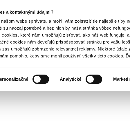
es a kontaktnými údajmi?
našom webe správate, a mohli vám zobraziť tie najlepšie tipy n
é sú naozaj potrebné a bez nich by naša stránka vôbec nefung
 cookies, ktoré nám umožňujú zisťovať, ako náš web funguje, a 
ačné cookies nám dovoľujú prispôsobovať stránku pre vašu lepši
zas umožňujú zobrazenie relevantnej reklamy. Niektoré údaje z
y nám pomohlo, keby sme mohli používať všetky tieto cookies. 
ersonalizačné
Analytické
Marketi