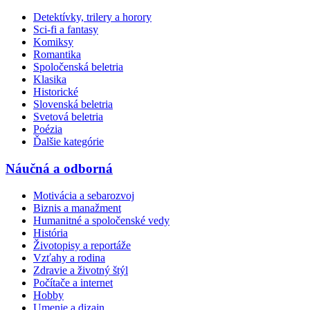
Detektívky, trilery a horory
Sci-fi a fantasy
Komiksy
Romantika
Spoločenská beletria
Klasika
Historické
Slovenská beletria
Svetová beletria
Poézia
Ďalšie kategórie
Náučná a odborná
Motivácia a sebarozvoj
Biznis a manažment
Humanitné a spoločenské vedy
História
Životopisy a reportáže
Vzťahy a rodina
Zdravie a životný štýl
Počítače a internet
Hobby
Umenie a dizajn