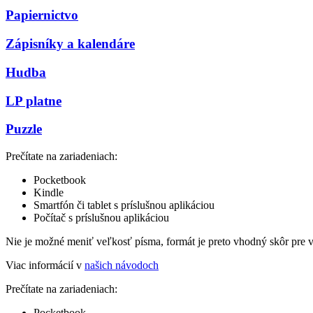
Papiernictvo
Zápisníky a kalendáre
Hudba
LP platne
Puzzle
Prečítate na zariadeniach:
Pocketbook
Kindle
Smartfón či tablet s príslušnou aplikáciou
Počítač s príslušnou aplikáciou
Nie je možné meniť veľkosť písma, formát je preto vhodný skôr pre 
Viac informácií v
našich návodoch
Prečítate na zariadeniach:
Pocketbook