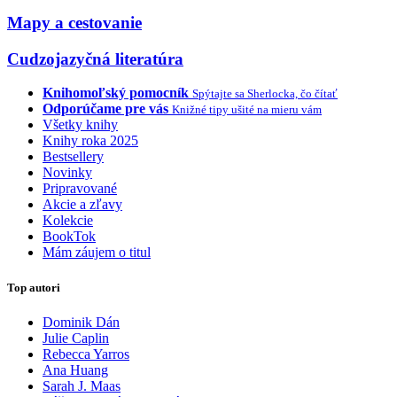
Mapy a cestovanie
Cudzojazyčná literatúra
Knihomoľský pomocník
Spýtajte sa Sherlocka, čo čítať
Odporúčame pre vás
Knižné tipy ušité na mieru vám
Všetky knihy
Knihy roka 2025
Bestsellery
Novinky
Pripravované
Akcie a zľavy
Kolekcie
BookTok
Mám záujem o titul
Top autori
Dominik Dán
Julie Caplin
Rebecca Yarros
Ana Huang
Sarah J. Maas