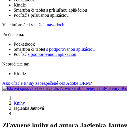
Kindle
Smartfón či tablet s príslušnou aplikáciou
Počítač s príslušnou aplikáciou
Viac informácií v
našich návodoch
Prečítate na:
Pocketbook
Smartfón či tablet
s podporovanou aplikáciou
Počítač
s podporovanou aplikáciou
Neprečítate na:
Kindle
Ako čítať e-knihy zabezpečené cez Adobe DRM?
Knihy
Jagienka Jautová
Zľavnené knihy od autora Jagienka Jauto