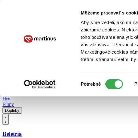
Doručenie
Kníhkupectvá
Knihovrátok
Poukážky
Knižný blog
Kontakt
Môžeme pracovať s cooki
Aby sme vedeli, ako sa na 
zbierame cookies. Niektor
E-knihy
Audioknihy
Hry
Filmy
Knihy
Doplnky
toho používame analytické
vás zlepšovať. Personaliz
Vyhľadávanie
Marketingové cookies nám 
tretími stranami. Veľmi b
Prihlásiť
Vyhľadávanie
Výber
Knihy
Potrebné
P
súhlasu
E-knihy
Audioknihy
Hry
Filmy
Doplnky
Beletria