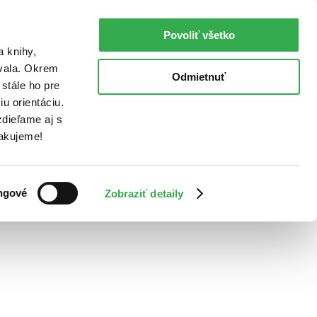
Povoliť všetko
a knihy,
ovala. Okrem
Odmietnuť
stále ho pre
u orientáciu.
dieľame aj s
Ďakujeme!
ngové
Zobraziť detaily