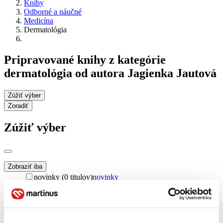
Knihy
Odborné a náučné
Medicína
Dermatológia
Pripravované knihy z kategórie
dermatológia od autora Jagienka Jautová
Zúžiť výber
Zoradiť
Zúžiť výber
Zobraziť iba
novinky (0 titulov)
novinky
zľavnené tituly (0 titulov)
zľavnené tituly
Dostupnosť
na centrálnom sklade (0 titulov)
na centrálnom sklade