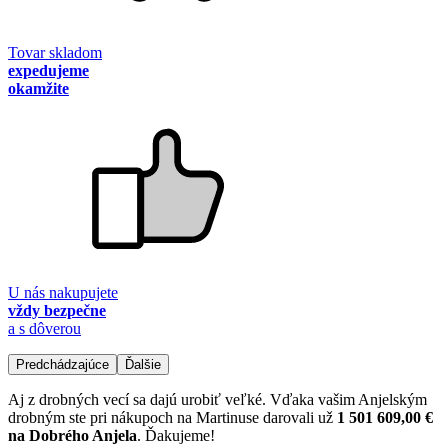
Tovar skladom
expedujeme
okamžite
U nás nakupujete
vždy bezpečne
a s dôverou
Predchádzajúce
Ďalšie
Aj z drobných vecí sa dajú urobiť veľké. Vďaka vašim Anjelským
drobným ste pri nákupoch na Martinuse darovali už
1 501 609,00 €
na Dobrého Anjela
. Ďakujeme!