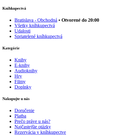
Kníhkupectvá
Bratislava - Obchodná
• Otvorené do 20:00
Všetky kníhkupectvá
Udalosti
Spriatelené kníhkupectvá
Kategórie
Knihy
E-knihy
Audioknihy
Hry
Filmy
Doplnky
Nakupujte u nás
Doručenie
Platba
Prečo práve u nás?
Najčastejšie otázky
Rezervácia v kníhkupectve