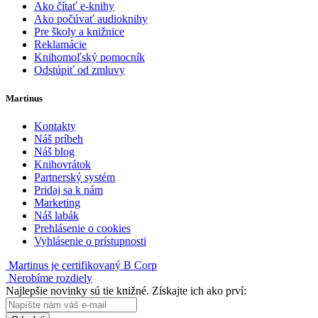
Ako čítať e-knihy
Ako počúvať audioknihy
Pre školy a knižnice
Reklamácie
Knihomoľský pomocník
Odstúpiť od zmluvy
Martinus
Kontakty
Náš príbeh
Náš blog
Knihovrátok
Partnerský systém
Pridaj sa k nám
Marketing
Náš labák
Prehlásenie o cookies
Vyhlásenie o prístupnosti
Martinus je certifikovaný B Corp
Nerobíme rozdiely
Najlepšie novinky sú tie knižné. Získajte ich ako prví: