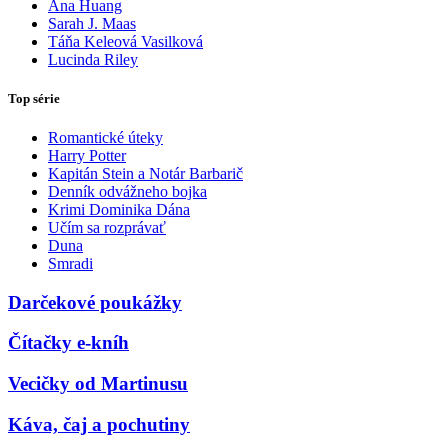
Ana Huang
Sarah J. Maas
Táňa Keleová Vasilková
Lucinda Riley
Top série
Romantické úteky
Harry Potter
Kapitán Stein a Notár Barbarič
Denník odvážneho bojka
Krimi Dominika Dána
Učím sa rozprávať
Duna
Smradi
Darčekové poukážky
Čítačky e-kníh
Vecičky od Martinusu
Káva, čaj a pochutiny