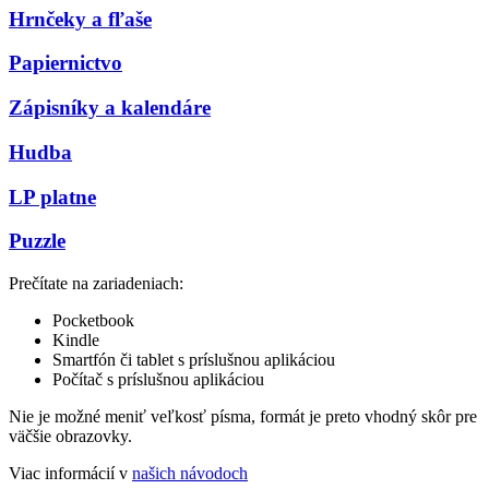
Hrnčeky a fľaše
Papiernictvo
Zápisníky a kalendáre
Hudba
LP platne
Puzzle
Prečítate na zariadeniach:
Pocketbook
Kindle
Smartfón či tablet s príslušnou aplikáciou
Počítač s príslušnou aplikáciou
Nie je možné meniť veľkosť písma, formát je preto vhodný skôr pre
väčšie obrazovky.
Viac informácií v
našich návodoch