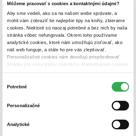
predpredaj (0 titulov)
predpredaj
Môžeme pracovať s cookies a kontaktnými údajmi?
pripravujeme (0 titulov)
pripravujeme
Aby sme vedeli, ako sa na našom webe správate, a
dostupná (bez vypredaných) (0 titulov)
dostupná (bez
vypredaných)
mohli vám zobraziť tie najlepšie tipy na knihy, zbierame
cookies. Niektoré sú naozaj potrebné a bez nich by naša
Nové / čítané
stránka vôbec nefungovala. Okrem toho používame
nová (0 titulov)
nová
analytické cookies, ktoré nám umožňujú zisťovať, ako
čítaná (0 titulov)
čítaná
čítaná - výborný stav (0 titulov)
čítaná - výborný stav
náš web funguje, a stále ho pre vás zlepšovať.
čítaná - mierne opotrebovaná (0 titulov)
čítaná - mierne
Personalizačné cookies nám dovoľujú prispôsobovať
opotrebovaná
stránku pre vašu lepšiu orientáciu. Marketingové cookies
čítané verzie vypredaných kníh (0 titulov)
čítané verzie
nám zas umožňujú zobrazenie relevantnej reklamy.
vypredaných kníh
Niektoré údaje zdieľame aj s tretími stranami. Veľmi by
Výber
Zúžiť výber
nám pomohlo, keby sme mohli používať všetky tieto
Potrebné
súhlasu
cookies. Ďakujeme!
Zoradiť
Personalizačné
Bestsellery
Analytické
Top hodnotené
Novinky