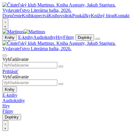
Doručenie
Kníhkupectvá
Knihovrátok
Poukážky
Knižný blog
Kontakt
E-knihy
Audioknihy
Hry
Filmy
Knihy
Doplnky
Vyhľadávanie
Prihlásiť
Vyhľadávanie
Knihy
E-knihy
Audioknihy
Hry
Filmy
Doplnky