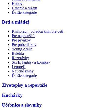
Hobby
Umenie a dizajn
Ďalšie kategórie
Deti a mládež
Knihorad – poradca kníh pre deti
Pre najmenších
Pre prvákov
Pre pubertiakov
Young Adult
Beletria
Rozprávky
Sci-fi, fantasy a komiksy
Leporelá
Náučné knihy
Ďalšie kategórie
Životopisy a reportáže
Kuchárky
Učebnice a slovníky