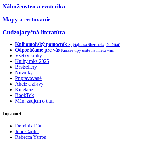
Náboženstvo a ezoterika
Mapy a cestovanie
Cudzojazyčná literatúra
Knihomoľský pomocník
Spýtajte sa Sherlocka, čo čítať
Odporúčame pre vás
Knižné tipy ušité na mieru vám
Všetky knihy
Knihy roka 2025
Bestsellery
Novinky
Pripravované
Akcie a zľavy
Kolekcie
BookTok
Mám záujem o titul
Top autori
Dominik Dán
Julie Caplin
Rebecca Yarros