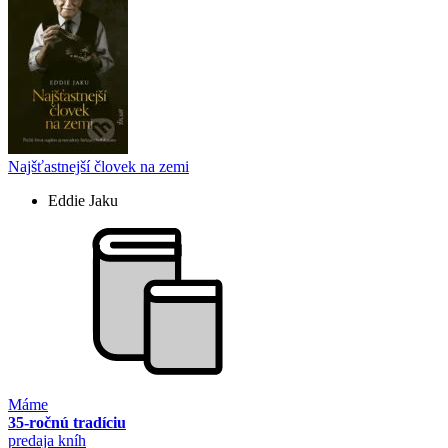
Najšťastnejší človek na zemi
Eddie Jaku
Máme
35-ročnú tradíciu
predaja kníh