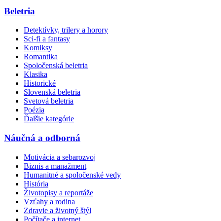
Beletria
Detektívky, trilery a horory
Sci-fi a fantasy
Komiksy
Romantika
Spoločenská beletria
Klasika
Historické
Slovenská beletria
Svetová beletria
Poézia
Ďalšie kategórie
Náučná a odborná
Motivácia a sebarozvoj
Biznis a manažment
Humanitné a spoločenské vedy
História
Životopisy a reportáže
Vzťahy a rodina
Zdravie a životný štýl
Počítače a internet