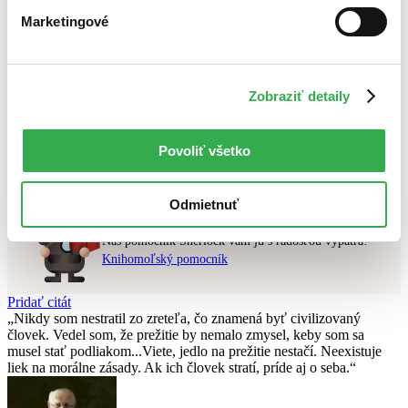
Najdrahšie
Marketingové
Najlacnejšie
Najvyššia zľava
Použité filtre
Zobraziť detaily
Zrušiť filtre
Autor Jagienka Jautová
pripravované
Nebol nájdený
žiadny titul
vyhovujúci zadaným podmienkam.
Povoliť všetko
Skúste prosím zmeniť vyhľadávaný výraz.
Odmietnuť
Chcete poradiť knihu?
Náš pomocník Sherlock vám ju s radosťou vypátra!
Knihomoľský pomocník
Pridať citát
Nikdy som nestratil zo zreteľa, čo znamená byť civilizovaný
človek. Vedel som, že prežitie by nemalo zmysel, keby som sa
musel stať podliakom...Viete, jedlo na prežitie nestačí. Neexistuje
liek na morálne zásady. Ak ich človek stratí, príde aj o seba.