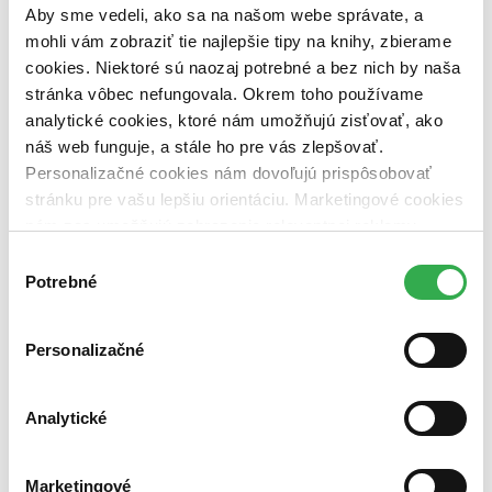
pripravujeme (0 titulov)
pripravujeme
Aby sme vedeli, ako sa na našom webe správate, a
dostupná (bez vypredaných) (0 titulov)
dostupná (bez
mohli vám zobraziť tie najlepšie tipy na knihy, zbierame
vypredaných)
cookies. Niektoré sú naozaj potrebné a bez nich by naša
Nové / čítané
stránka vôbec nefungovala. Okrem toho používame
nová (0 titulov)
nová
analytické cookies, ktoré nám umožňujú zisťovať, ako
čítaná (0 titulov)
čítaná
náš web funguje, a stále ho pre vás zlepšovať.
čítaná - výborný stav (0 titulov)
čítaná - výborný stav
Personalizačné cookies nám dovoľujú prispôsobovať
čítaná - mierne opotrebovaná (0 titulov)
čítaná - mierne
opotrebovaná
stránku pre vašu lepšiu orientáciu. Marketingové cookies
čítané verzie vypredaných kníh (0 titulov)
čítané verzie
nám zas umožňujú zobrazenie relevantnej reklamy.
vypredaných kníh
Niektoré údaje zdieľame aj s tretími stranami. Veľmi by
Výber
nám pomohlo, keby sme mohli používať všetky tieto
Zúžiť výber
Potrebné
súhlasu
cookies. Ďakujeme!
Zoradiť
Personalizačné
Analytické
Bestsellery
Top hodnotené
Novinky
Marketingové
Najdrahšie