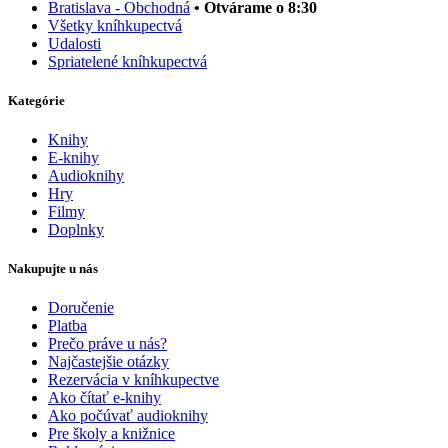
Bratislava - Obchodná
• Otvárame o 8:30
Všetky kníhkupectvá
Udalosti
Spriatelené kníhkupectvá
Kategórie
Knihy
E-knihy
Audioknihy
Hry
Filmy
Doplnky
Nakupujte u nás
Doručenie
Platba
Prečo práve u nás?
Najčastejšie otázky
Rezervácia v kníhkupectve
Ako čítať e-knihy
Ako počúvať audioknihy
Pre školy a knižnice