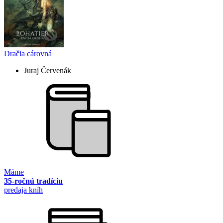
Dračia cárovná
Juraj Červenák
Máme
35-ročnú tradíciu
predaja kníh