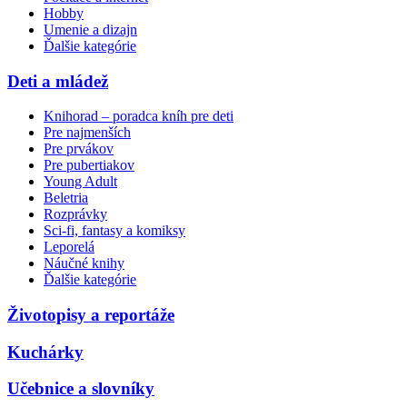
Hobby
Umenie a dizajn
Ďalšie kategórie
Deti a mládež
Knihorad – poradca kníh pre deti
Pre najmenších
Pre prvákov
Pre pubertiakov
Young Adult
Beletria
Rozprávky
Sci-fi, fantasy a komiksy
Leporelá
Náučné knihy
Ďalšie kategórie
Životopisy a reportáže
Kuchárky
Učebnice a slovníky