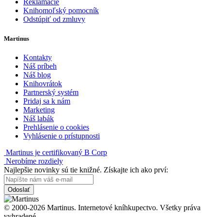
Reklamácie
Knihomoľský pomocník
Odstúpiť od zmluvy
Martinus
Kontakty
Náš príbeh
Náš blog
Knihovrátok
Partnerský systém
Pridaj sa k nám
Marketing
Náš labák
Prehlásenie o cookies
Vyhlásenie o prístupnosti
Martinus je certifikovaný B Corp
Nerobíme rozdiely
Najlepšie novinky sú tie knižné. Získajte ich ako prví:
Odoslať
© 2000-2026 Martinus. Internetové kníhkupectvo. Všetky práva
vyhradené.