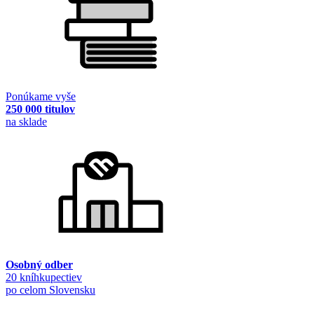
Ponúkame vyše
250 000 titulov
na sklade
Osobný odber
20 kníhkupectiev
po celom Slovensku