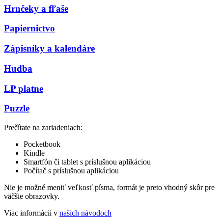
Hrnčeky a fľaše
Papiernictvo
Zápisníky a kalendáre
Hudba
LP platne
Puzzle
Prečítate na zariadeniach:
Pocketbook
Kindle
Smartfón či tablet s príslušnou aplikáciou
Počítač s príslušnou aplikáciou
Nie je možné meniť veľkosť písma, formát je preto vhodný skôr pre
väčšie obrazovky.
Viac informácií v
našich návodoch