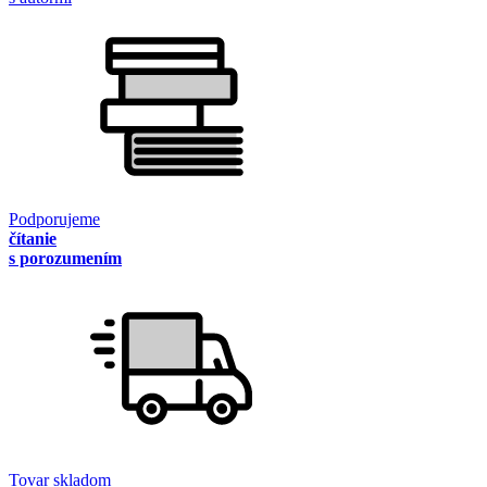
Podporujeme
čítanie
s porozumením
Tovar skladom