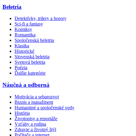
Beletria
Detektívky, trilery a horory
Sci-fi a fantasy
Komiksy
Romantika
Spoločenská beletria
Klasika
Historické
Slovenská beletria
Svetová beletria
Poézia
Ďalšie kategórie
Náučná a odborná
Motivácia a sebarozvoj
Biznis a manažment
Humanitné a spoločenské vedy
História
Životopisy a reportáže
Vzťahy a rodina
Zdravie a životný štýl
Počítače a internet