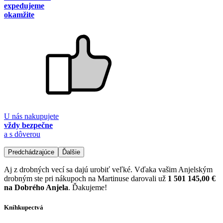
expedujeme
okamžite
U nás nakupujete
vždy bezpečne
a s dôverou
Predchádzajúce
Ďalšie
Aj z drobných vecí sa dajú urobiť veľké. Vďaka vašim Anjelským
drobným ste pri nákupoch na Martinuse darovali už
1 501 145,00 €
na Dobrého Anjela
. Ďakujeme!
Kníhkupectvá