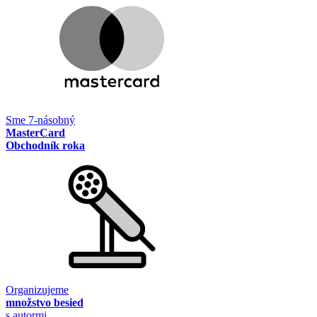
Sme 7-násobný
MasterCard
Obchodník roka
Organizujeme
množstvo besied
s autormi