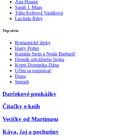
Ana Huang
Sarah J. Maas
Táňa Keleová Vasilková
Lucinda Riley
Top série
Romantické úteky
Harry Potter
Kapitán Stein a Notár Barbarič
Denník odvážneho bojka
Krimi Dominika Dána
Učím sa rozprávať
Duna
Smradi
Darčekové poukážky
Čítačky e-kníh
Vecičky od Martinusu
Káva, čaj a pochutiny