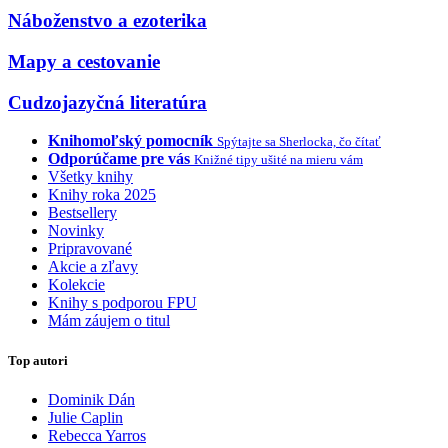
Náboženstvo a ezoterika
Mapy a cestovanie
Cudzojazyčná literatúra
Knihomoľský pomocník
Spýtajte sa Sherlocka, čo čítať
Odporúčame pre vás
Knižné tipy ušité na mieru vám
Všetky knihy
Knihy roka 2025
Bestsellery
Novinky
Pripravované
Akcie a zľavy
Kolekcie
Knihy s podporou FPU
Mám záujem o titul
Top autori
Dominik Dán
Julie Caplin
Rebecca Yarros