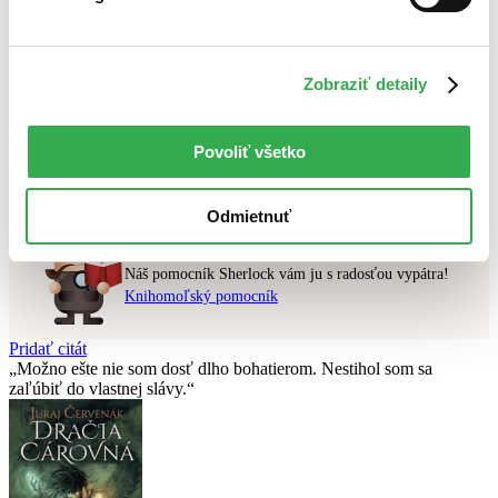
Najlacnejšie
Najvyššia zľava
Zobraziť detaily
Použité filtre
Zrušiť filtre
Autor Jagienka Jautová
čítané verzie vypredaných kníh
Povoliť všetko
Nebol nájdený
žiadny titul
vyhovujúci zadaným podmienkam.
Skúste prosím zmeniť vyhľadávaný výraz.
Odmietnuť
Chcete poradiť knihu?
Náš pomocník Sherlock vám ju s radosťou vypátra!
Knihomoľský pomocník
Pridať citát
Možno ešte nie som dosť dlho bohatierom. Nestihol som sa
zaľúbiť do vlastnej slávy.