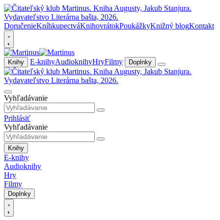
Doručenie
Kníhkupectvá
Knihovrátok
Poukážky
Knižný blog
Kontakt
E-knihy
Audioknihy
Hry
Filmy
Knihy
Doplnky
Vyhľadávanie
Prihlásiť
Vyhľadávanie
Knihy
E-knihy
Audioknihy
Hry
Filmy
Doplnky