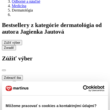
Odborné a náučné
Medicína
Dermatológia
Bestsellery z kategórie dermatológia od
autora Jagienka Jautová
Zúžiť výber
Zoradiť
Zúžiť výber
Zobraziť iba
novinky (0 titulov)
novinky
zľavnené tituly (0 titulov)
zľavnené tituly
Dostupnosť
na centrálnom sklade (0 titulov)
na centrálnom sklade
Môžeme pracovať s cookies a kontaktnými údajmi?
predpredaj (0 titulov)
predpredaj