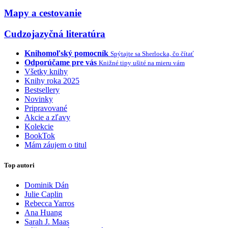
Mapy a cestovanie
Cudzojazyčná literatúra
Knihomoľský pomocník
Spýtajte sa Sherlocka, čo čítať
Odporúčame pre vás
Knižné tipy ušité na mieru vám
Všetky knihy
Knihy roka 2025
Bestsellery
Novinky
Pripravované
Akcie a zľavy
Kolekcie
BookTok
Mám záujem o titul
Top autori
Dominik Dán
Julie Caplin
Rebecca Yarros
Ana Huang
Sarah J. Maas