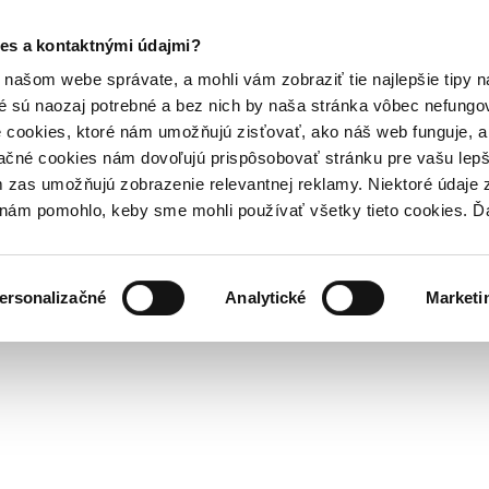
es a kontaktnými údajmi?
našom webe správate, a mohli vám zobraziť tie najlepšie tipy n
é sú naozaj potrebné a bez nich by naša stránka vôbec nefung
 cookies, ktoré nám umožňujú zisťovať, ako náš web funguje, a 
ačné cookies nám dovoľujú prispôsobovať stránku pre vašu lepši
zas umožňujú zobrazenie relevantnej reklamy. Niektoré údaje z
y nám pomohlo, keby sme mohli používať všetky tieto cookies. 
ersonalizačné
Analytické
Marketi