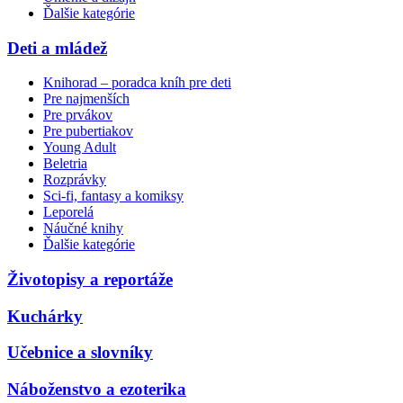
Ďalšie kategórie
Deti a mládež
Knihorad – poradca kníh pre deti
Pre najmenších
Pre prvákov
Pre pubertiakov
Young Adult
Beletria
Rozprávky
Sci-fi, fantasy a komiksy
Leporelá
Náučné knihy
Ďalšie kategórie
Životopisy a reportáže
Kuchárky
Učebnice a slovníky
Náboženstvo a ezoterika