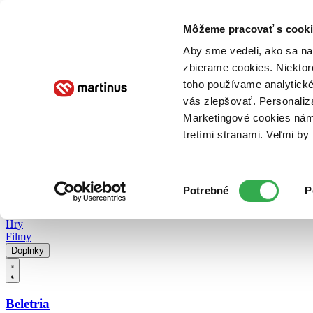
Doručenie
Kníhkupectvá
Knihovrátok
Poukážky
Knižný blog
Kontakt
Môžeme pracovať s cooki
Aby sme vedeli, ako sa na 
zbierame cookies. Niektor
E-knihy
Audioknihy
Hry
Filmy
Knihy
Doplnky
toho používame analytické
vás zlepšovať. Personaliz
Vyhľadávanie
Marketingové cookies nám 
tretími stranami. Veľmi b
Prihlásiť
Vyhľadávanie
Výber
Knihy
Potrebné
P
súhlasu
E-knihy
Audioknihy
Hry
Filmy
Doplnky
Beletria