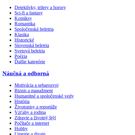
Detektívky, trilery a horory
Sci-fi a fantasy
Komiksy
Romantika
Spoločenská beletria
Klasika
Historické
Slovenská beletria
Svetová beletria
Poézia
Ďalšie kategórie
Náučná a odborná
Motivácia a sebarozvoj
Biznis a manažment
Humanitné a spoločenské vedy
História
Životopisy a reportáže
Vzťahy a rodina
Zdravie a životný štýl
Počítače a internet
Hobby
Umenie a dizajn