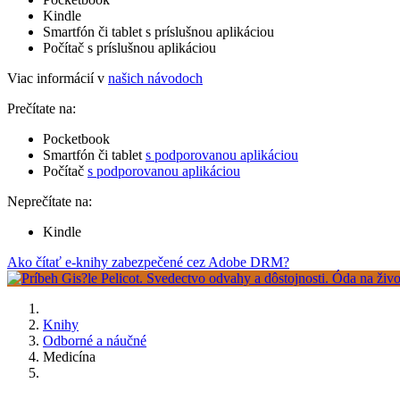
Kindle
Smartfón či tablet s príslušnou aplikáciou
Počítač s príslušnou aplikáciou
Viac informácií v
našich návodoch
Prečítate na:
Pocketbook
Smartfón či tablet
s podporovanou aplikáciou
Počítač
s podporovanou aplikáciou
Neprečítate na:
Kindle
Ako čítať e-knihy zabezpečené cez Adobe DRM?
Knihy
Odborné a náučné
Medicína