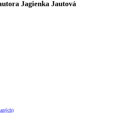
 autora Jagienka Jautová
daných)