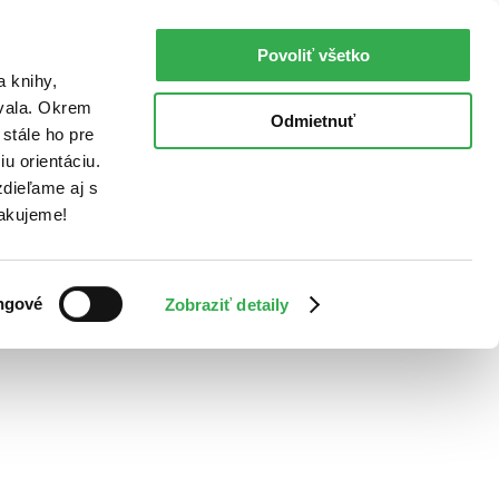
Povoliť všetko
a knihy,
ovala. Okrem
Odmietnuť
stále ho pre
u orientáciu.
dieľame aj s
Ďakujeme!
ngové
Zobraziť detaily