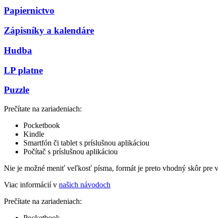
Papiernictvo
Zápisníky a kalendáre
Hudba
LP platne
Puzzle
Prečítate na zariadeniach:
Pocketbook
Kindle
Smartfón či tablet s príslušnou aplikáciou
Počítač s príslušnou aplikáciou
Nie je možné meniť veľkosť písma, formát je preto vhodný skôr pre 
Viac informácií v
našich návodoch
Prečítate na zariadeniach:
Pocketbook