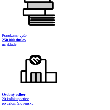
Ponúkame vyše
250 000 titulov
na sklade
Osobný odber
20 kníhkupectiev
po celom Slovensku