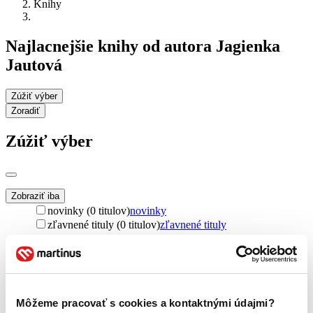
Knihy
Najlacnejšie knihy od autora Jagienka
Jautová
Zúžiť výber
Zoradiť
Zúžiť výber
Zobraziť iba
novinky (0 titulov)
novinky
zľavnené tituly (0 titulov)
zľavnené tituly
Dostupnosť
na centrálnom sklade (0 titulov)
na centrálnom sklade
predpredaj (0 titulov)
predpredaj
pripravujeme (0 titulov)
pripravujeme
Môžeme pracovať s cookies a kontaktnými údajmi?
dostupná (bez vypredaných) (0 titulov)
dostupná (bez