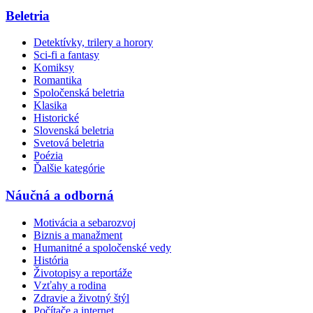
Beletria
Detektívky, trilery a horory
Sci-fi a fantasy
Komiksy
Romantika
Spoločenská beletria
Klasika
Historické
Slovenská beletria
Svetová beletria
Poézia
Ďalšie kategórie
Náučná a odborná
Motivácia a sebarozvoj
Biznis a manažment
Humanitné a spoločenské vedy
História
Životopisy a reportáže
Vzťahy a rodina
Zdravie a životný štýl
Počítače a internet