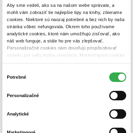
vypredaných)
Aby sme vedeli, ako sa na našom webe správate, a
mohli vám zobraziť tie najlepšie tipy na knihy, zbierame
Nové / čítané
cookies. Niektoré sú naozaj potrebné a bez nich by naša
nová (0 titulov)
nová
čítaná (0 titulov)
čítaná
stránka vôbec nefungovala. Okrem toho používame
čítaná - výborný stav (0 titulov)
čítaná - výborný stav
analytické cookies, ktoré nám umožňujú zisťovať, ako
čítaná - mierne opotrebovaná (0 titulov)
čítaná - mierne
náš web funguje, a stále ho pre vás zlepšovať.
opotrebovaná
Personalizačné cookies nám dovoľujú prispôsobovať
čítané verzie vypredaných kníh (0 titulov)
čítané verzie
vypredaných kníh
stránku pre vašu lepšiu orientáciu. Marketingové cookies
nám zas umožňujú zobrazenie relevantnej reklamy.
Zúžiť výber
Niektoré údaje zdieľame aj s tretími stranami. Veľmi by
Výber
Zoradiť
nám pomohlo, keby sme mohli používať všetky tieto
Potrebné
súhlasu
cookies. Ďakujeme!
Personalizačné
Bestsellery
Top hodnotené
Analytické
Novinky
Najdrahšie
Najlacnejšie
Najvyššia zľava
Marketingové