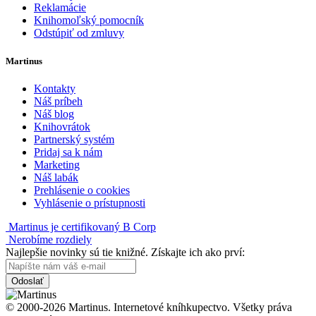
Reklamácie
Knihomoľský pomocník
Odstúpiť od zmluvy
Martinus
Kontakty
Náš príbeh
Náš blog
Knihovrátok
Partnerský systém
Pridaj sa k nám
Marketing
Náš labák
Prehlásenie o cookies
Vyhlásenie o prístupnosti
Martinus je certifikovaný B Corp
Nerobíme rozdiely
Najlepšie novinky sú tie knižné. Získajte ich ako prví:
Odoslať
© 2000-2026 Martinus. Internetové kníhkupectvo. Všetky práva