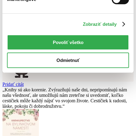
Použité filtre
Zrušiť filtre
Zobraziť detaily
Autor Jagienka Jautová
dostupné
Nebol nájdený
žiadny titul
vyhovujúci zadaným podmienkam.
Skúste prosím zmeniť vyhľadávaný výraz.
Povoliť všetko
Chcete poradiť knihu?
Odmietnuť
Náš pomocník Sherlock vám ju s radosťou vypátra!
Knihomoľský pomocník
Pridať citát
Knihy sú ako korenie. Zvýrazňujú naše dni, nepripomínajú nám
našu všednosť, ale umožňujú nám zreteľne si uvedomiť, koľko
cestičiek môže každý nájsť vo svojom živote. Cestičiek k radosti,
láske, pokoju či dobrodružstvu.