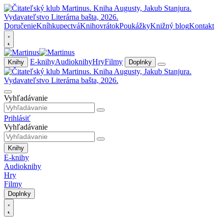
Doručenie
Kníhkupectvá
Knihovrátok
Poukážky
Knižný blog
Kontakt
E-knihy
Audioknihy
Hry
Filmy
Knihy
Doplnky
Vyhľadávanie
Prihlásiť
Vyhľadávanie
Knihy
E-knihy
Audioknihy
Hry
Filmy
Doplnky