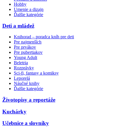
Hobby
Umenie a dizajn
Ďalšie kategórie
Deti a mládež
Knihorad – poradca kníh pre deti
Pre najmenších
Pre prvákov
Pre pubertiakov
Young Adult
Beletria
Rozprávky
Sci-fi, fantasy a komiksy
Leporelá
Náučné knihy
Ďalšie kategórie
Životopisy a reportáže
Kuchárky
Učebnice a slovníky