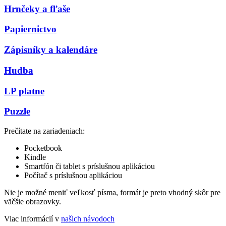
Hrnčeky a fľaše
Papiernictvo
Zápisníky a kalendáre
Hudba
LP platne
Puzzle
Prečítate na zariadeniach:
Pocketbook
Kindle
Smartfón či tablet s príslušnou aplikáciou
Počítač s príslušnou aplikáciou
Nie je možné meniť veľkosť písma, formát je preto vhodný skôr pre
väčšie obrazovky.
Viac informácií v
našich návodoch