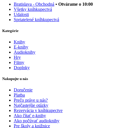
Bratislava - Obchodná
• Otvárame o 10:00
Všetky kníhkupectvá
Udalosti
Spriatelené kníhkupectvá
Kategórie
Knihy
E-knihy
Audioknihy
Hry
Filmy
Doplnky
Nakupujte u nás
Doručenie
Platba
Prečo práve u nás?
Najčastejšie otázky
Rezervácia v kníhkupectve
Ako čítať e-knihy
Ako počúvať audioknihy
Pre školy a knižnice