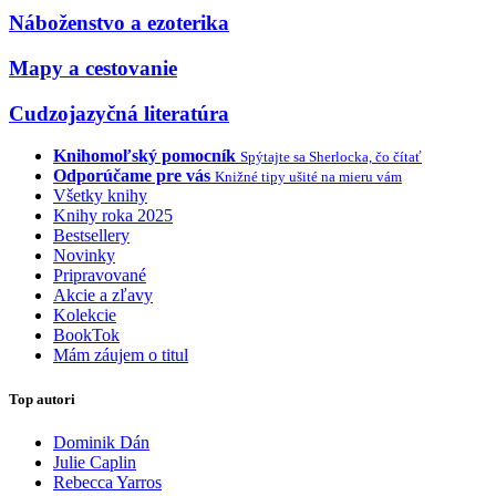
Náboženstvo a ezoterika
Mapy a cestovanie
Cudzojazyčná literatúra
Knihomoľský pomocník
Spýtajte sa Sherlocka, čo čítať
Odporúčame pre vás
Knižné tipy ušité na mieru vám
Všetky knihy
Knihy roka 2025
Bestsellery
Novinky
Pripravované
Akcie a zľavy
Kolekcie
BookTok
Mám záujem o titul
Top autori
Dominik Dán
Julie Caplin
Rebecca Yarros