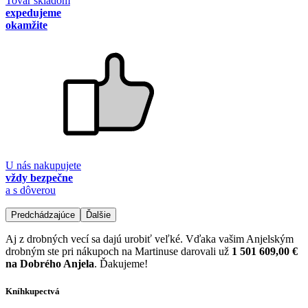
Tovar skladom
expedujeme
okamžite
U nás nakupujete
vždy bezpečne
a s dôverou
Predchádzajúce
Ďalšie
Aj z drobných vecí sa dajú urobiť veľké. Vďaka vašim Anjelským
drobným ste pri nákupoch na Martinuse darovali už
1 501 609,00 €
na Dobrého Anjela
. Ďakujeme!
Kníhkupectvá