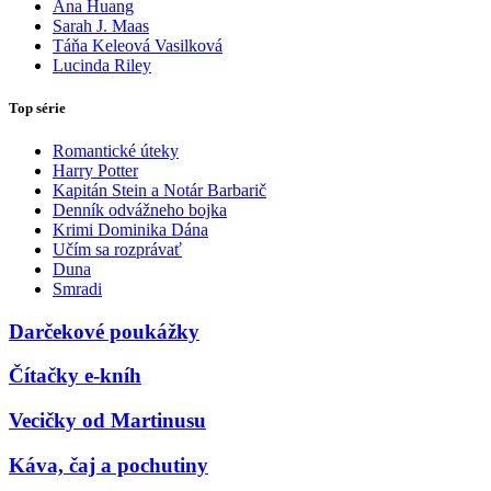
Ana Huang
Sarah J. Maas
Táňa Keleová Vasilková
Lucinda Riley
Top série
Romantické úteky
Harry Potter
Kapitán Stein a Notár Barbarič
Denník odvážneho bojka
Krimi Dominika Dána
Učím sa rozprávať
Duna
Smradi
Darčekové poukážky
Čítačky e-kníh
Vecičky od Martinusu
Káva, čaj a pochutiny