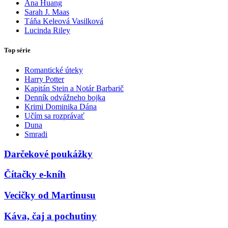
Ana Huang
Sarah J. Maas
Táňa Keleová Vasilková
Lucinda Riley
Top série
Romantické úteky
Harry Potter
Kapitán Stein a Notár Barbarič
Denník odvážneho bojka
Krimi Dominika Dána
Učím sa rozprávať
Duna
Smradi
Darčekové poukážky
Čítačky e-kníh
Vecičky od Martinusu
Káva, čaj a pochutiny