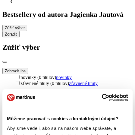
Bestsellery od autora Jagienka Jautová
Zúžiť výber
Zoradiť
Zúžiť výber
Zobraziť iba
novinky (0 titulov)
novinky
zľavnené tituly (0 titulov)
zľavnené tituly
Dostupnosť
na centrálnom sklade (0 titulov)
na centrálnom sklade
predpredaj (0 titulov)
predpredaj
pripravujeme (0 titulov)
pripravujeme
dostupná (bez vypredaných) (0 titulov)
dostupná (bez
Môžeme pracovať s cookies a kontaktnými údajmi?
vypredaných)
Aby sme vedeli, ako sa na našom webe správate, a
Nové / čítané