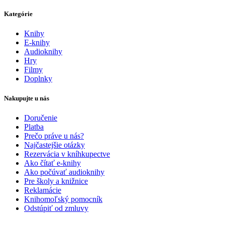
Kategórie
Knihy
E-knihy
Audioknihy
Hry
Filmy
Doplnky
Nakupujte u nás
Doručenie
Platba
Prečo práve u nás?
Najčastejšie otázky
Rezervácia v kníhkupectve
Ako čítať e-knihy
Ako počúvať audioknihy
Pre školy a knižnice
Reklamácie
Knihomoľský pomocník
Odstúpiť od zmluvy