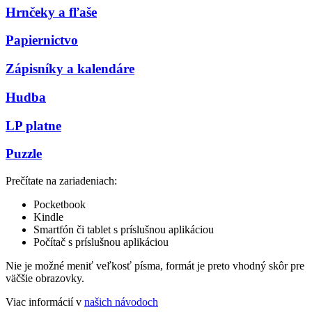
Hrnčeky a fľaše
Papiernictvo
Zápisníky a kalendáre
Hudba
LP platne
Puzzle
Prečítate na zariadeniach:
Pocketbook
Kindle
Smartfón či tablet s príslušnou aplikáciou
Počítač s príslušnou aplikáciou
Nie je možné meniť veľkosť písma, formát je preto vhodný skôr pre
väčšie obrazovky.
Viac informácií v
našich návodoch