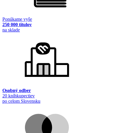
Ponúkame vyše
250 000 titulov
na sklade
Osobný odber
20 kníhkupectiev
po celom Slovensku