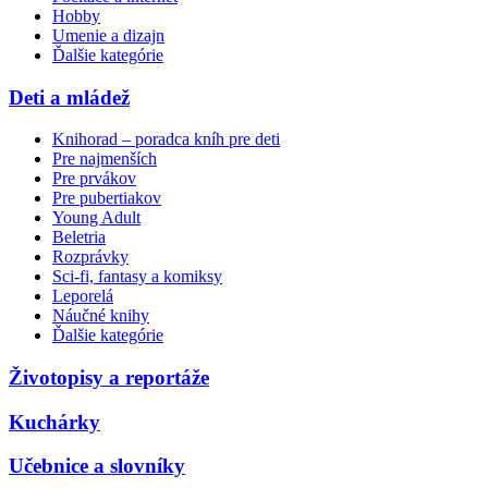
Hobby
Umenie a dizajn
Ďalšie kategórie
Deti a mládež
Knihorad – poradca kníh pre deti
Pre najmenších
Pre prvákov
Pre pubertiakov
Young Adult
Beletria
Rozprávky
Sci-fi, fantasy a komiksy
Leporelá
Náučné knihy
Ďalšie kategórie
Životopisy a reportáže
Kuchárky
Učebnice a slovníky