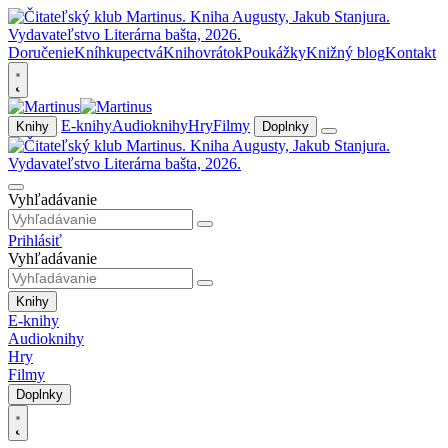
Doručenie
Kníhkupectvá
Knihovrátok
Poukážky
Knižný blog
Kontakt
E-knihy
Audioknihy
Hry
Filmy
Knihy
Doplnky
Vyhľadávanie
Prihlásiť
Vyhľadávanie
Knihy
E-knihy
Audioknihy
Hry
Filmy
Doplnky