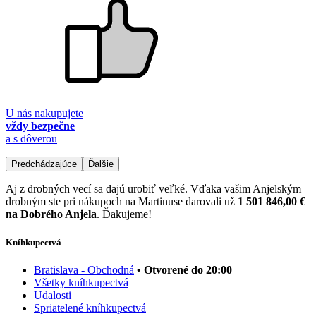
U nás nakupujete
vždy bezpečne
a s dôverou
Predchádzajúce
Ďalšie
Aj z drobných vecí sa dajú urobiť veľké. Vďaka vašim Anjelským
drobným ste pri nákupoch na Martinuse darovali už
1 501 846,00 €
na Dobrého Anjela
. Ďakujeme!
Kníhkupectvá
Bratislava - Obchodná
• Otvorené do 20:00
Všetky kníhkupectvá
Udalosti
Spriatelené kníhkupectvá