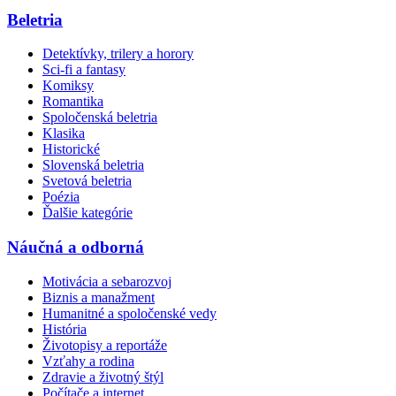
Beletria
Detektívky, trilery a horory
Sci-fi a fantasy
Komiksy
Romantika
Spoločenská beletria
Klasika
Historické
Slovenská beletria
Svetová beletria
Poézia
Ďalšie kategórie
Náučná a odborná
Motivácia a sebarozvoj
Biznis a manažment
Humanitné a spoločenské vedy
História
Životopisy a reportáže
Vzťahy a rodina
Zdravie a životný štýl
Počítače a internet