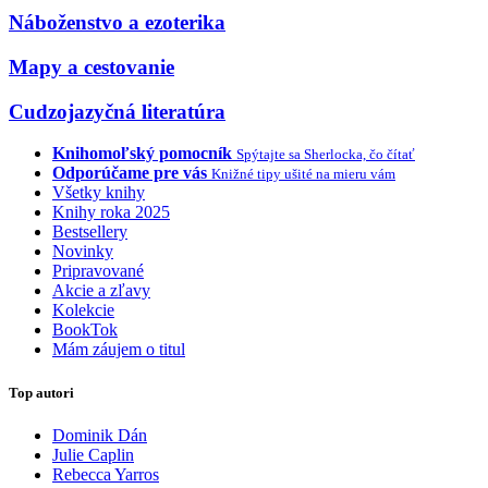
Náboženstvo a ezoterika
Mapy a cestovanie
Cudzojazyčná literatúra
Knihomoľský pomocník
Spýtajte sa Sherlocka, čo čítať
Odporúčame pre vás
Knižné tipy ušité na mieru vám
Všetky knihy
Knihy roka 2025
Bestsellery
Novinky
Pripravované
Akcie a zľavy
Kolekcie
BookTok
Mám záujem o titul
Top autori
Dominik Dán
Julie Caplin
Rebecca Yarros