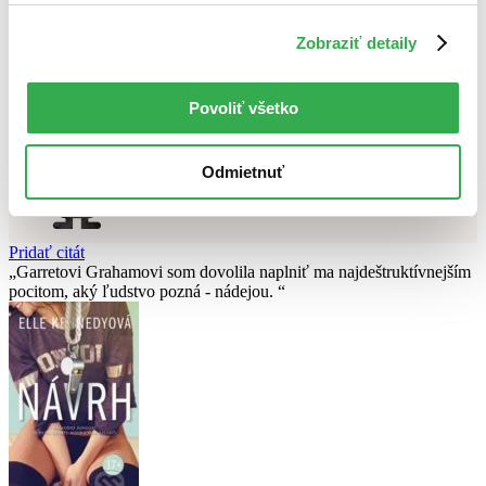
Použité filtre
Zrušiť filtre
Zobraziť detaily
Autor Jagienka Jautová
čítané - mierne opotrebované
Nebol nájdený
žiadny titul
vyhovujúci zadaným podmienkam.
Skúste prosím zmeniť vyhľadávaný výraz.
Povoliť všetko
Chcete poradiť knihu?
Odmietnuť
Náš pomocník Sherlock vám ju s radosťou vypátra!
Knihomoľský pomocník
Pridať citát
Garretovi Grahamovi som dovolila naplniť ma najdeštruktívnejším
pocitom, aký ľudstvo pozná - nádejou.