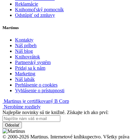
Reklamácie
Knihomoľský pomocník
Odstúpiť od zmluvy
Martinus
Kontakty
Náš príbeh
Náš blog
Knihovrátok
Partnerský systém
Pridaj sa k nám
Marketing
Náš labák
Prehlásenie o cookies
Vyhlásenie o prístupnosti
Martinus je certifikovaný B Corp
Nerobíme rozdiely
Najlepšie novinky sú tie knižné. Získajte ich ako prví:
Odoslať
© 2000-2026 Martinus. Internetové kníhkupectvo. Všetky práva