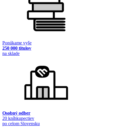
Ponúkame vyše
250 000 titulov
na sklade
Osobný odber
20 kníhkupectiev
po celom Slovensku