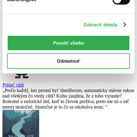
Použité filtre
Zrušiť filtre
Zobraziť detaily
Autor Jagienka Jautová
v zľave
Nebol nájdený
žiadny titul
vyhovujúci zadaným podmienkam.
Skúste prosím zmeniť vyhľadávaný výraz.
Povoliť všetko
Chcete poradiť knihu?
Odmietnuť
Náš pomocník Sherlock vám ju s radosťou vypátra!
Knihomoľský pomocník
Pridať citát
Prečo každý, kto prestal byť tínedžerom, automaticky mávne rukou
nad všetkým čo vtedy cítil? Koho zaujíma, že z toho vyrastie?
Bolestné a euforické dní, keď to človek prežíva, preto nie sú o nič
menej skutočné. Skutočne je to čo sa odohráva teraz.