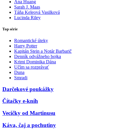
Ana Huang
Sarah J. Maas
Táňa Keleová Vasilková
Lucinda Riley
Top série
Romantické úteky
Harry Potter
Kapitán Stein a Notár Barbarič
Denník odvážneho bojka
Krimi Dominika Dána
Učím sa rozprávať
Duna
Smradi
Darčekové poukážky
Čítačky e-kníh
Vecičky od Martinusu
Káva, čaj a pochutiny