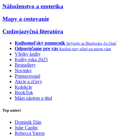
Náboženstvo a ezoterika
Mapy a cestovanie
Cudzojazyčná literatúra
Knihomoľský pomocník
Spýtajte sa Sherlocka, čo čítať
Odporúčame pre vás
Knižné tipy ušité na mieru vám
Všetky knihy
Knihy roka 2025
Bestsellery
Novinky
Pripravované
Akcie a zľavy
Kolekcie
BookTok
Mám záujem o titul
Top autori
Dominik Dán
Julie Caplin
Rebecca Yarros