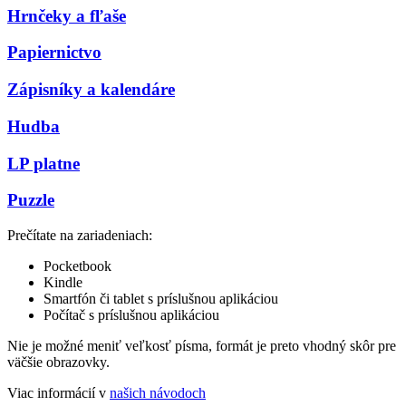
Hrnčeky a fľaše
Papiernictvo
Zápisníky a kalendáre
Hudba
LP platne
Puzzle
Prečítate na zariadeniach:
Pocketbook
Kindle
Smartfón či tablet s príslušnou aplikáciou
Počítač s príslušnou aplikáciou
Nie je možné meniť veľkosť písma, formát je preto vhodný skôr pre
väčšie obrazovky.
Viac informácií v
našich návodoch