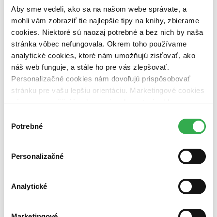
vypredaných)
Aby sme vedeli, ako sa na našom webe správate, a
mohli vám zobraziť tie najlepšie tipy na knihy, zbierame
Nové / čítané
nová (0 titulov)
nová
cookies. Niektoré sú naozaj potrebné a bez nich by naša
čítaná (0 titulov)
čítaná
stránka vôbec nefungovala. Okrem toho používame
čítaná - výborný stav (0 titulov)
čítaná - výborný stav
analytické cookies, ktoré nám umožňujú zisťovať, ako
čítaná - mierne opotrebovaná (0 titulov)
čítaná - mierne
náš web funguje, a stále ho pre vás zlepšovať.
opotrebovaná
Personalizačné cookies nám dovoľujú prispôsobovať
čítané verzie vypredaných kníh (0 titulov)
čítané verzie
vypredaných kníh
stránku pre vašu lepšiu orientáciu. Marketingové cookies
nám zas umožňujú zobrazenie relevantnej reklamy.
Zúžiť výber
Niektoré údaje zdieľame aj s tretími stranami. Veľmi by
Výber
Zoradiť
nám pomohlo, keby sme mohli používať všetky tieto
Potrebné
súhlasu
cookies. Ďakujeme!
Personalizačné
Bestsellery
Top hodnotené
Analytické
Novinky
Najdrahšie
Najlacnejšie
Najvyššia zľava
Marketingové