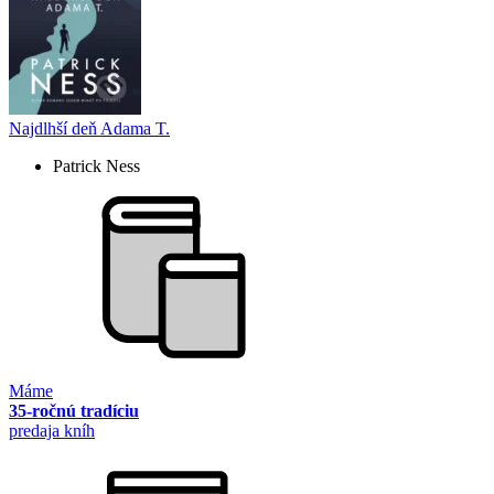
Najdlhší deň Adama T.
Patrick Ness
Máme
35-ročnú tradíciu
predaja kníh