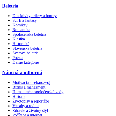
Beletria
Detektívky, trilery a horory
Sci-fi a fantasy
Komiksy
Romantika
Spoločenská beletria
Klasika
Historické
Slovenská beletria
Svetová beletria
Poézia
Ďalšie kategórie
Náučná a odborná
Motivácia a sebarozvoj
Biznis a manažment
Humanitné a spoločenské vedy
História
Životopisy a reportáže
Vzťahy a rodina
Zdravie a životný štýl
Počítače a internet