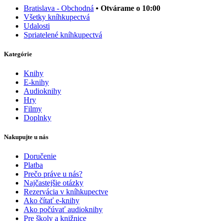
Bratislava - Obchodná
• Otvárame o 10:00
Všetky kníhkupectvá
Udalosti
Spriatelené kníhkupectvá
Kategórie
Knihy
E-knihy
Audioknihy
Hry
Filmy
Doplnky
Nakupujte u nás
Doručenie
Platba
Prečo práve u nás?
Najčastejšie otázky
Rezervácia v kníhkupectve
Ako čítať e-knihy
Ako počúvať audioknihy
Pre školy a knižnice