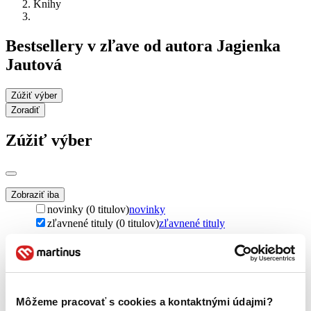
Knihy
Bestsellery v zľave od autora Jagienka
Jautová
Zúžiť výber
Zoradiť
Zúžiť výber
Zobraziť iba
novinky (0 titulov)
novinky
zľavnené tituly (0 titulov)
zľavnené tituly
Dostupnosť
na centrálnom sklade (0 titulov)
na centrálnom sklade
predpredaj (0 titulov)
predpredaj
pripravujeme (0 titulov)
pripravujeme
Môžeme pracovať s cookies a kontaktnými údajmi?
dostupná (bez vypredaných) (0 titulov)
dostupná (bez