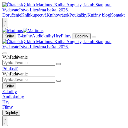
Doručenie
Kníhkupectvá
Knihovrátok
Poukážky
Knižný blog
Kontakt
E-knihy
Audioknihy
Hry
Filmy
Knihy
Doplnky
Vyhľadávanie
Prihlásiť
Vyhľadávanie
Knihy
E-knihy
Audioknihy
Hry
Filmy
Doplnky