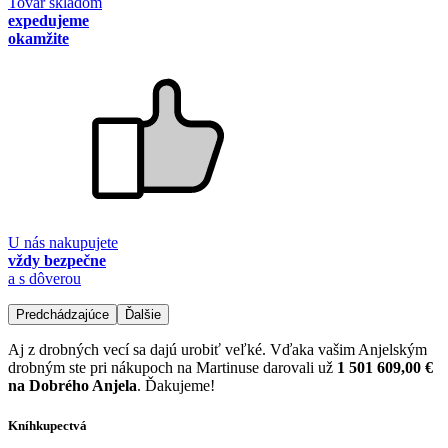
Tovar skladom
expedujeme
okamžite
U nás nakupujete
vždy bezpečne
a s dôverou
Predchádzajúce
Ďalšie
Aj z drobných vecí sa dajú urobiť veľké. Vďaka vašim Anjelským
drobným ste pri nákupoch na Martinuse darovali už
1 501 609,00 €
na Dobrého Anjela
. Ďakujeme!
Kníhkupectvá