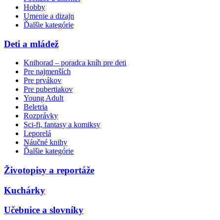
Hobby
Umenie a dizajn
Ďalšie kategórie
Deti a mládež
Knihorad – poradca kníh pre deti
Pre najmenších
Pre prvákov
Pre pubertiakov
Young Adult
Beletria
Rozprávky
Sci-fi, fantasy a komiksy
Leporelá
Náučné knihy
Ďalšie kategórie
Životopisy a reportáže
Kuchárky
Učebnice a slovníky