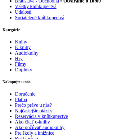
Bratislava - Obchodná
• Otvárame o 10:00
Všetky kníhkupectvá
Udalosti
Spriatelené kníhkupectvá
Kategórie
Knihy
E-knihy
Audioknihy
Hry
Filmy
Doplnky
Nakupujte u nás
Doručenie
Platba
Prečo práve u nás?
Najčastejšie otázky
Rezervácia v kníhkupectve
Ako čítať e-knihy
Ako počúvať audioknihy
Pre školy a knižnice
Reklamácie