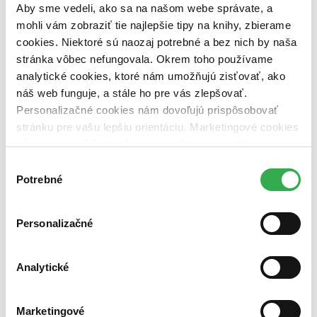
vypredaných)
Aby sme vedeli, ako sa na našom webe správate, a
mohli vám zobraziť tie najlepšie tipy na knihy, zbierame
Nové / čítané
cookies. Niektoré sú naozaj potrebné a bez nich by naša
nová (0 titulov)
nová
stránka vôbec nefungovala. Okrem toho používame
čítaná (0 titulov)
čítaná
čítaná - výborný stav (0 titulov)
čítaná - výborný stav
analytické cookies, ktoré nám umožňujú zisťovať, ako
čítaná - mierne opotrebovaná (0 titulov)
čítaná - mierne
náš web funguje, a stále ho pre vás zlepšovať.
opotrebovaná
Personalizačné cookies nám dovoľujú prispôsobovať
čítané verzie vypredaných kníh (0 titulov)
čítané verzie
stránku pre vašu lepšiu orientáciu. Marketingové cookies
vypredaných kníh
nám zas umožňujú zobrazenie relevantnej reklamy.
Zúžiť výber
Niektoré údaje zdieľame aj s tretími stranami. Veľmi by
Výber
nám pomohlo, keby sme mohli používať všetky tieto
Potrebné
Zoradiť
súhlasu
cookies. Ďakujeme!
Personalizačné
Bestsellery
Top hodnotené
Analytické
Novinky
Najdrahšie
Najlacnejšie
Marketingové
Najvyššia zľava