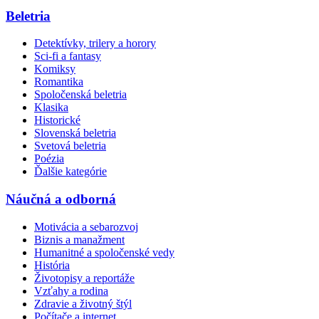
Beletria
Detektívky, trilery a horory
Sci-fi a fantasy
Komiksy
Romantika
Spoločenská beletria
Klasika
Historické
Slovenská beletria
Svetová beletria
Poézia
Ďalšie kategórie
Náučná a odborná
Motivácia a sebarozvoj
Biznis a manažment
Humanitné a spoločenské vedy
História
Životopisy a reportáže
Vzťahy a rodina
Zdravie a životný štýl
Počítače a internet