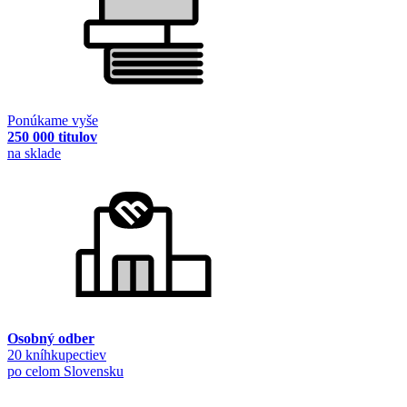
Ponúkame vyše
250 000 titulov
na sklade
Osobný odber
20 kníhkupectiev
po celom Slovensku