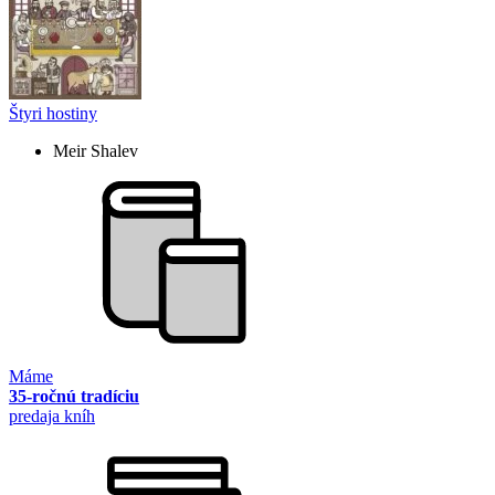
Štyri hostiny
Meir Shalev
Máme
35-ročnú tradíciu
predaja kníh