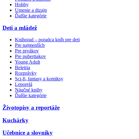
Hobby
Umenie a dizajn
Ďalšie kategórie
Deti a mládež
Knihorad – poradca kníh pre deti
Pre najmenších
Pre prvákov
Pre pubertiakov
Young Adult
Beletria
Rozprávky
Sci-fi, fantasy a komiksy
Leporelá
Náučné knihy
Ďalšie kategórie
Životopisy a reportáže
Kuchárky
Učebnice a slovníky