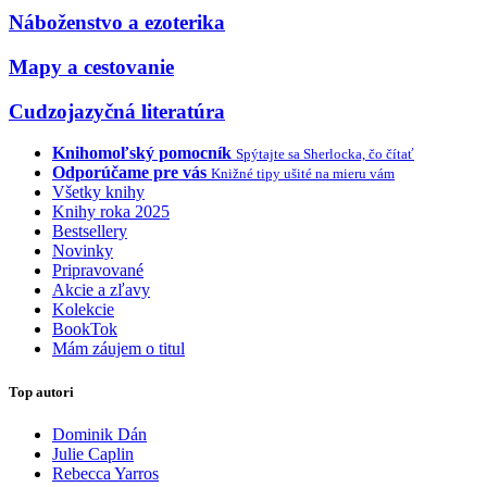
Náboženstvo a ezoterika
Mapy a cestovanie
Cudzojazyčná literatúra
Knihomoľský pomocník
Spýtajte sa Sherlocka, čo čítať
Odporúčame pre vás
Knižné tipy ušité na mieru vám
Všetky knihy
Knihy roka 2025
Bestsellery
Novinky
Pripravované
Akcie a zľavy
Kolekcie
BookTok
Mám záujem o titul
Top autori
Dominik Dán
Julie Caplin
Rebecca Yarros