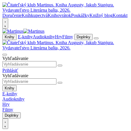
Doručenie
Kníhkupectvá
Knihovrátok
Poukážky
Knižný blog
Kontakt
E-knihy
Audioknihy
Hry
Filmy
Knihy
Doplnky
Vyhľadávanie
Prihlásiť
Vyhľadávanie
Knihy
E-knihy
Audioknihy
Hry
Filmy
Doplnky