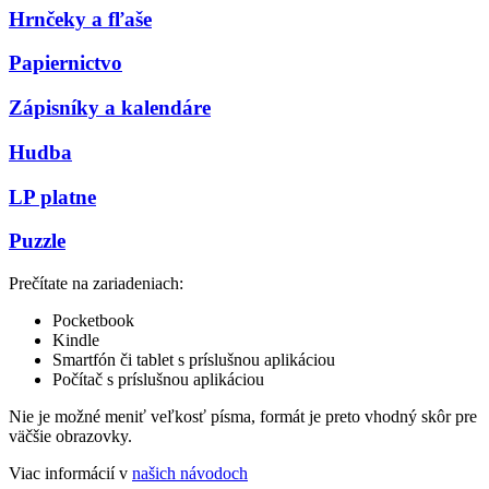
Hrnčeky a fľaše
Papiernictvo
Zápisníky a kalendáre
Hudba
LP platne
Puzzle
Prečítate na zariadeniach:
Pocketbook
Kindle
Smartfón či tablet s príslušnou aplikáciou
Počítač s príslušnou aplikáciou
Nie je možné meniť veľkosť písma, formát je preto vhodný skôr pre
väčšie obrazovky.
Viac informácií v
našich návodoch