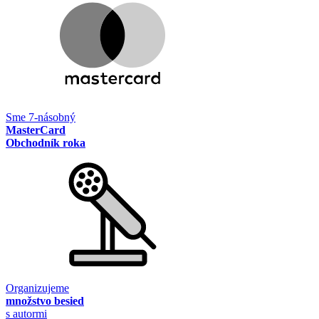
Sme 7-násobný
MasterCard
Obchodník roka
Organizujeme
množstvo besied
s autormi