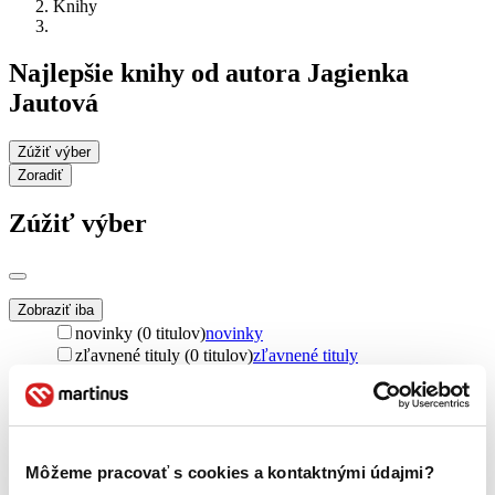
Knihy
Najlepšie knihy od autora Jagienka
Jautová
Zúžiť výber
Zoradiť
Zúžiť výber
Zobraziť iba
novinky (0 titulov)
novinky
zľavnené tituly (0 titulov)
zľavnené tituly
Dostupnosť
na centrálnom sklade (0 titulov)
na centrálnom sklade
predpredaj (0 titulov)
predpredaj
pripravujeme (0 titulov)
pripravujeme
Môžeme pracovať s cookies a kontaktnými údajmi?
dostupná (bez vypredaných) (0 titulov)
dostupná (bez