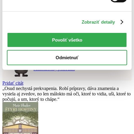
Použité filtre
Zrušiť filtre
Zobraziť detaily
Autor Jagienka Jautová
dostupné
Nebol nájdený
žiadny titul
vyhovujúci zadaným podmienkam.
Skúste prosím zmeniť vyhľadávaný výraz.
Povoliť všetko
Chcete poradiť knihu?
Odmietnuť
Náš pomocník Sherlock vám ju s radosťou vypátra!
Knihomoľský pomocník
Pridať citát
Osud nechystá prekvapenia. Robí prípravy, dáva znamenia a
vysiela aj zvedov, no len málokto má oči, ktoré to vidia, uši, ktoré to
počujú, a um, ktorý to chápe.