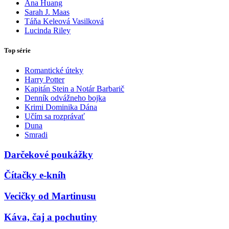
Ana Huang
Sarah J. Maas
Táňa Keleová Vasilková
Lucinda Riley
Top série
Romantické úteky
Harry Potter
Kapitán Stein a Notár Barbarič
Denník odvážneho bojka
Krimi Dominika Dána
Učím sa rozprávať
Duna
Smradi
Darčekové poukážky
Čítačky e-kníh
Vecičky od Martinusu
Káva, čaj a pochutiny