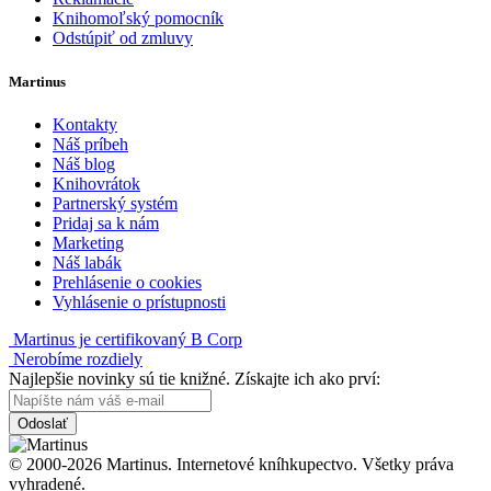
Knihomoľský pomocník
Odstúpiť od zmluvy
Martinus
Kontakty
Náš príbeh
Náš blog
Knihovrátok
Partnerský systém
Pridaj sa k nám
Marketing
Náš labák
Prehlásenie o cookies
Vyhlásenie o prístupnosti
Martinus je certifikovaný B Corp
Nerobíme rozdiely
Najlepšie novinky sú tie knižné. Získajte ich ako prví:
Odoslať
© 2000-2026 Martinus. Internetové kníhkupectvo. Všetky práva
vyhradené.