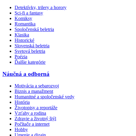
Detektívky, trilery a horory
Sci-fi a fantasy
Komiksy
Romantika
Spoločenská beletria
Klasika
Historické
Slovenská beletria
Svetová beletria
Poézia
Ďalšie kategórie
Náučná a odborná
Motivácia a sebarozvoj
Biznis a manažment
Humanitné a spoločenské vedy
História
Životopisy a reportáže
Vzťahy a rodina
Zdravie a životný štýl
Počítače a internet
Hobby
Umenie a dizajn