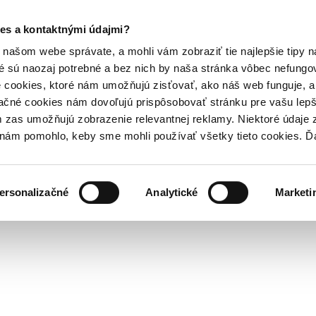
es a kontaktnými údajmi?
našom webe správate, a mohli vám zobraziť tie najlepšie tipy n
é sú naozaj potrebné a bez nich by naša stránka vôbec nefung
 cookies, ktoré nám umožňujú zisťovať, ako náš web funguje, a 
ačné cookies nám dovoľujú prispôsobovať stránku pre vašu lepši
zas umožňujú zobrazenie relevantnej reklamy. Niektoré údaje z
y nám pomohlo, keby sme mohli používať všetky tieto cookies. 
ersonalizačné
Analytické
Marketi