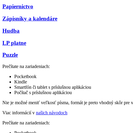
Papiernictvo
Zápisníky a kalendáre
Hudba
LP platne
Puzzle
Prečítate na zariadeniach:
Pocketbook
Kindle
Smartfón či tablet s príslušnou aplikáciou
Počítač s príslušnou aplikáciou
Nie je možné meniť veľkosť písma, formát je preto vhodný skôr pre 
Viac informácií v
našich návodoch
Prečítate na zariadeniach:
Pocketbook