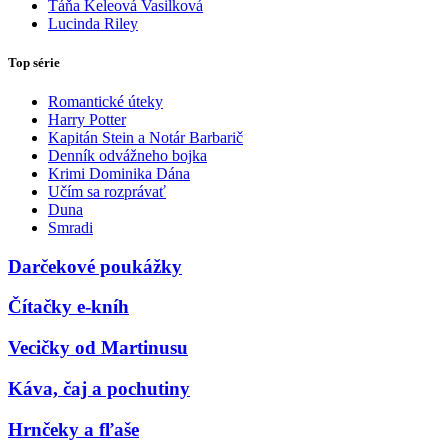
Táňa Keleová Vasilková
Lucinda Riley
Top série
Romantické úteky
Harry Potter
Kapitán Stein a Notár Barbarič
Denník odvážneho bojka
Krimi Dominika Dána
Učím sa rozprávať
Duna
Smradi
Darčekové poukážky
Čítačky e-kníh
Vecičky od Martinusu
Káva, čaj a pochutiny
Hrnčeky a fľaše