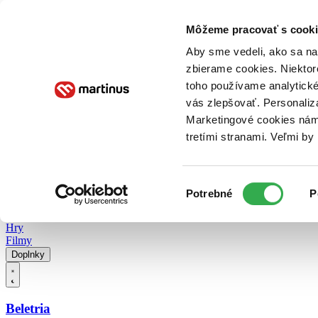
Doručenie
Kníhkupectvá
Knihovrátok
Poukážky
Knižný blog
Kontakt
Môžeme pracovať s cooki
Aby sme vedeli, ako sa na 
zbierame cookies. Niektor
E-knihy
Audioknihy
Hry
Filmy
Knihy
Doplnky
toho používame analytické
vás zlepšovať. Personaliz
Vyhľadávanie
Marketingové cookies nám 
tretími stranami. Veľmi b
Prihlásiť
Vyhľadávanie
Výber
Knihy
Potrebné
P
súhlasu
E-knihy
Audioknihy
Hry
Filmy
Doplnky
Beletria