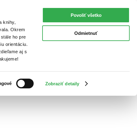
Povoliť všetko
a knihy,
ovala. Okrem
Odmietnuť
stále ho pre
u orientáciu.
dieľame aj s
Ďakujeme!
ngové
Zobraziť detaily