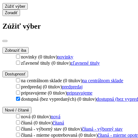
Zúžiť výber
Zoradiť
Zúžiť výber
Zobraziť iba
novinky (0 titulov)
novinky
zľavnené tituly (0 titulov)
zľavnené tituly
Dostupnosť
na centrálnom sklade (0 titulov)
na centrálnom sklade
predpredaj (0 titulov)
predpredaj
pripravujeme (0 titulov)
pripravujeme
dostupná (bez vypredaných) (0 titulov)
dostupná (bez vypre
Nové / čítané
nová (0 titulov)
nová
čítaná (0 titulov)
čítaná
čítaná - výborný stav (0 titulov)
čítaná - výborný stav
čítaná - mierne opotrebovaná (0 titulov)
čítaná - mierne opot