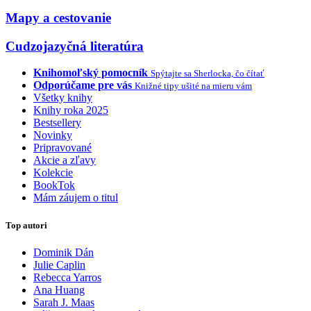
Mapy a cestovanie
Cudzojazyčná literatúra
Knihomoľský pomocník
Spýtajte sa Sherlocka, čo čítať
Odporúčame pre vás
Knižné tipy ušité na mieru vám
Všetky knihy
Knihy roka 2025
Bestsellery
Novinky
Pripravované
Akcie a zľavy
Kolekcie
BookTok
Mám záujem o titul
Top autori
Dominik Dán
Julie Caplin
Rebecca Yarros
Ana Huang
Sarah J. Maas