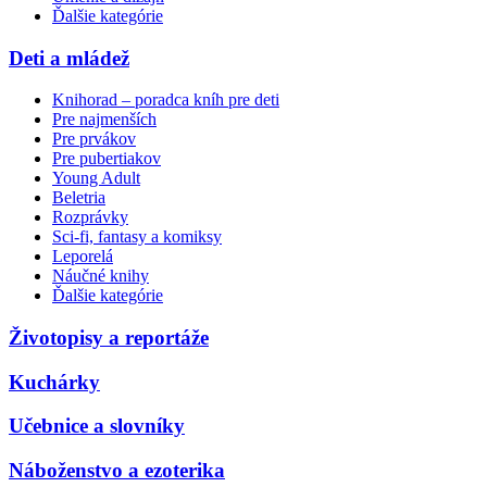
Ďalšie kategórie
Deti a mládež
Knihorad – poradca kníh pre deti
Pre najmenších
Pre prvákov
Pre pubertiakov
Young Adult
Beletria
Rozprávky
Sci-fi, fantasy a komiksy
Leporelá
Náučné knihy
Ďalšie kategórie
Životopisy a reportáže
Kuchárky
Učebnice a slovníky
Náboženstvo a ezoterika