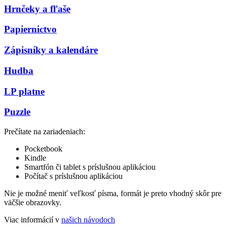
Hrnčeky a fľaše
Papiernictvo
Zápisníky a kalendáre
Hudba
LP platne
Puzzle
Prečítate na zariadeniach:
Pocketbook
Kindle
Smartfón či tablet s príslušnou aplikáciou
Počítač s príslušnou aplikáciou
Nie je možné meniť veľkosť písma, formát je preto vhodný skôr pre
väčšie obrazovky.
Viac informácií v
našich návodoch