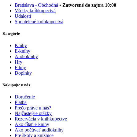
Bratislava - Obchodná
• Zatvorené do zajtra 10:00
Všetky kníhkupectvá
Udalosti
Spriatelené kníhkupectvá
Kategórie
Knihy
E-knihy
Audioknihy
Hry
Filmy
Doplnky
Nakupujte u nás
Doručenie
Platba
Prečo práve u nás?
Najčastejšie otázky
Rezervácia v kníhkupectve
Ako čítať e-knihy
Ako počúvať audioknihy
Pre školy a knižnice