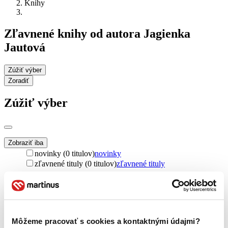
Knihy
Zľavnené knihy od autora Jagienka
Jautová
Zúžiť výber
Zoradiť
Zúžiť výber
Zobraziť iba
novinky (0 titulov)
novinky
zľavnené tituly (0 titulov)
zľavnené tituly
Dostupnosť
na centrálnom sklade (0 titulov)
na centrálnom sklade
predpredaj (0 titulov)
predpredaj
pripravujeme (0 titulov)
pripravujeme
Môžeme pracovať s cookies a kontaktnými údajmi?
dostupná (bez vypredaných) (0 titulov)
dostupná (bez