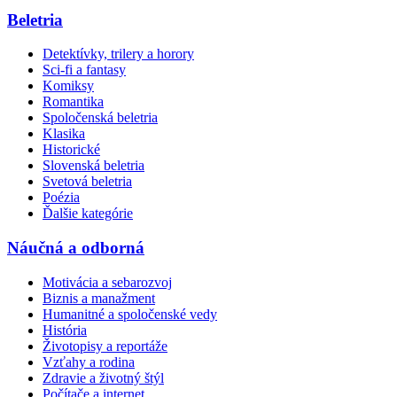
Beletria
Detektívky, trilery a horory
Sci-fi a fantasy
Komiksy
Romantika
Spoločenská beletria
Klasika
Historické
Slovenská beletria
Svetová beletria
Poézia
Ďalšie kategórie
Náučná a odborná
Motivácia a sebarozvoj
Biznis a manažment
Humanitné a spoločenské vedy
História
Životopisy a reportáže
Vzťahy a rodina
Zdravie a životný štýl
Počítače a internet