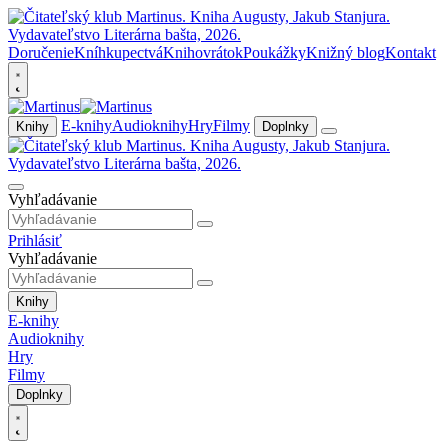
Doručenie
Kníhkupectvá
Knihovrátok
Poukážky
Knižný blog
Kontakt
E-knihy
Audioknihy
Hry
Filmy
Knihy
Doplnky
Vyhľadávanie
Prihlásiť
Vyhľadávanie
Knihy
E-knihy
Audioknihy
Hry
Filmy
Doplnky