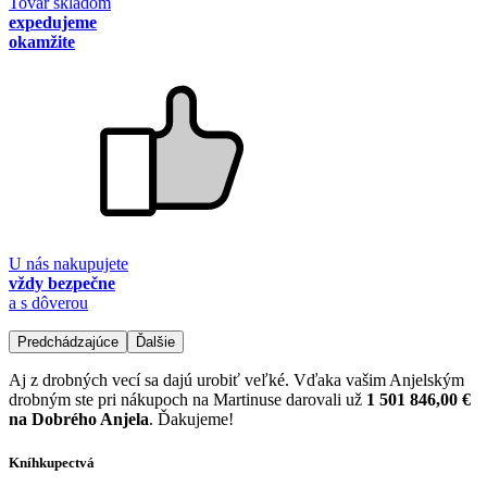
Tovar skladom
expedujeme
okamžite
U nás nakupujete
vždy bezpečne
a s dôverou
Predchádzajúce
Ďalšie
Aj z drobných vecí sa dajú urobiť veľké. Vďaka vašim Anjelským
drobným ste pri nákupoch na Martinuse darovali už
1 501 846,00 €
na Dobrého Anjela
. Ďakujeme!
Kníhkupectvá