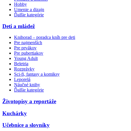
Hobby
Umenie a dizajn
Ďalšie kategórie
Deti a mládež
Knihorad – poradca kníh pre deti
Pre najmenších
Pre prvákov
Pre pubertiakov
Young Adult
Beletria
Rozprávky
Sci-fi, fantasy a komiksy
Leporelá
Náučné knihy
Ďalšie kategórie
Životopisy a reportáže
Kuchárky
Učebnice a slovníky