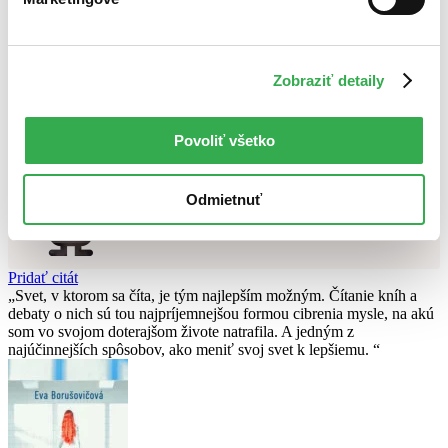
Použité filtre
Zrušiť filtre
Zobraziť detaily
Autor Jagienka Jautová
dostupné
Nebol nájdený
žiadny titul
vyhovujúci zadaným podmienkam.
Skúste prosím zmeniť vyhľadávaný výraz.
Povoliť všetko
Chcete poradiť knihu?
Odmietnuť
Náš pomocník Sherlock vám ju s radosťou vypátra!
Knihomoľský pomocník
Pridať citát
Svet, v ktorom sa číta, je tým najlepším možným. Čítanie kníh a
debaty o nich sú tou najpríjemnejšou formou cibrenia mysle, na akú
som vo svojom doterajšom živote natrafila. A jedným z
najúčinnejších spôsobov, ako meniť svoj svet k lepšiemu.