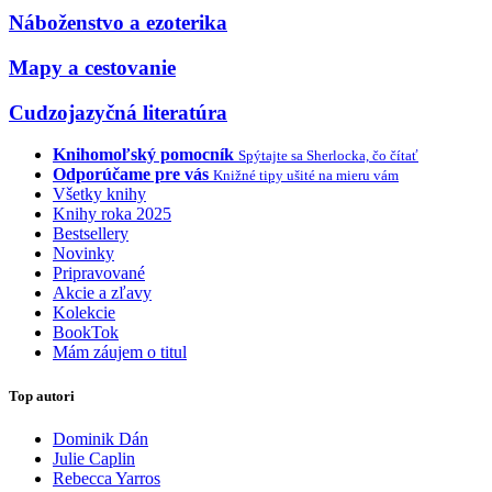
Náboženstvo a ezoterika
Mapy a cestovanie
Cudzojazyčná literatúra
Knihomoľský pomocník
Spýtajte sa Sherlocka, čo čítať
Odporúčame pre vás
Knižné tipy ušité na mieru vám
Všetky knihy
Knihy roka 2025
Bestsellery
Novinky
Pripravované
Akcie a zľavy
Kolekcie
BookTok
Mám záujem o titul
Top autori
Dominik Dán
Julie Caplin
Rebecca Yarros