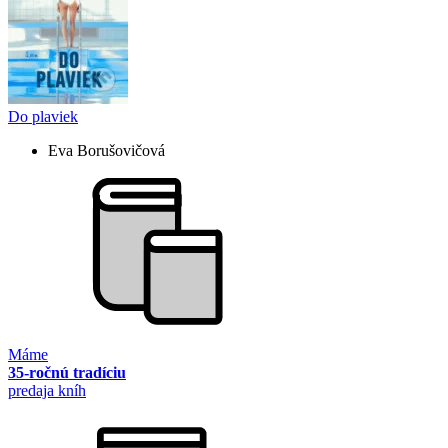
Do plaviek
Eva Borušovičová
Máme
35-ročnú tradíciu
predaja kníh