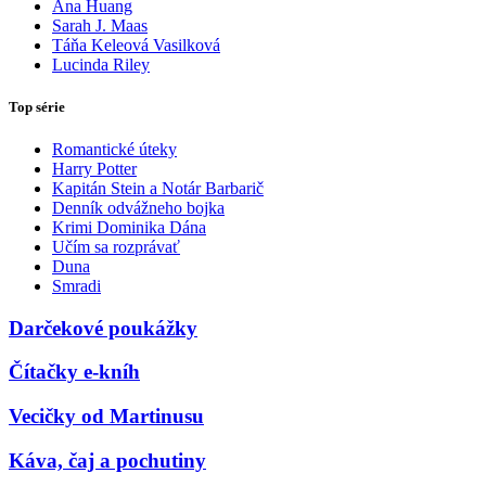
Ana Huang
Sarah J. Maas
Táňa Keleová Vasilková
Lucinda Riley
Top série
Romantické úteky
Harry Potter
Kapitán Stein a Notár Barbarič
Denník odvážneho bojka
Krimi Dominika Dána
Učím sa rozprávať
Duna
Smradi
Darčekové poukážky
Čítačky e-kníh
Vecičky od Martinusu
Káva, čaj a pochutiny