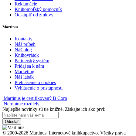
Reklamácie
Knihomoľský pomocník
Odstúpiť od zmluvy
Martinus
Kontakty
Náš príbeh
Náš blog
Knihovrátok
Partnerský systém
Pridaj sa k nám
Marketing
Náš labák
Prehlásenie o cookies
Vyhlásenie o prístupnosti
Martinus je certifikovaný B Corp
Nerobíme rozdiely
Najlepšie novinky sú tie knižné. Získajte ich ako prví:
Odoslať
© 2000-2026 Martinus. Internetové kníhkupectvo. Všetky práva