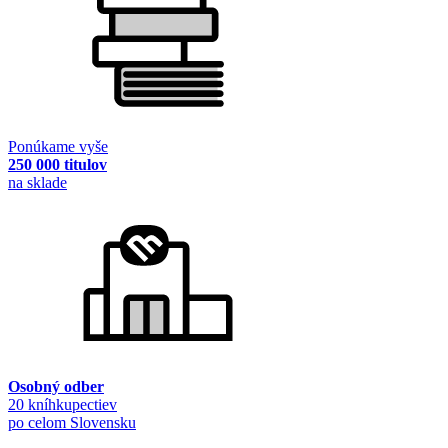
Ponúkame vyše
250 000 titulov
na sklade
Osobný odber
20 kníhkupectiev
po celom Slovensku