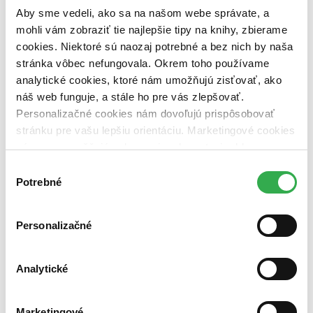
vypredaných)
Aby sme vedeli, ako sa na našom webe správate, a
mohli vám zobraziť tie najlepšie tipy na knihy, zbierame
Nové / čítané
nová (0 titulov)
nová
cookies. Niektoré sú naozaj potrebné a bez nich by naša
čítaná (0 titulov)
čítaná
stránka vôbec nefungovala. Okrem toho používame
čítaná - výborný stav (0 titulov)
čítaná - výborný stav
analytické cookies, ktoré nám umožňujú zisťovať, ako
čítaná - mierne opotrebovaná (0 titulov)
čítaná - mierne
náš web funguje, a stále ho pre vás zlepšovať.
opotrebovaná
Personalizačné cookies nám dovoľujú prispôsobovať
čítané verzie vypredaných kníh (0 titulov)
čítané verzie
vypredaných kníh
stránku pre vašu lepšiu orientáciu. Marketingové cookies
nám zas umožňujú zobrazenie relevantnej reklamy.
Zúžiť výber
Niektoré údaje zdieľame aj s tretími stranami. Veľmi by
Výber
Zoradiť
nám pomohlo, keby sme mohli používať všetky tieto
Potrebné
súhlasu
cookies. Ďakujeme!
Personalizačné
Bestsellery
Top hodnotené
Analytické
Novinky
Najdrahšie
Najlacnejšie
Najvyššia zľava
Marketingové