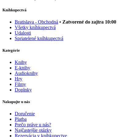
Kníhkupectvá
Bratislava - Obchodná
• Zatvorené do zajtra 10:00
Všetky kníhkupectvá
Udalosti
Spriatelené kníhkupectvá
Kategórie
Knihy
E-knihy
Audioknihy
Hry
Filmy
Doplnky
Nakupujte u nás
Doručenie
Platba
Prečo práve u nás?
Najčastejšie otázky
Rezervácia v kníhkupectve