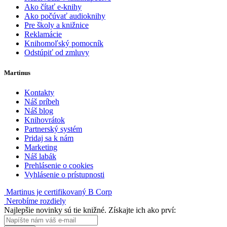
Ako čítať e-knihy
Ako počúvať audioknihy
Pre školy a knižnice
Reklamácie
Knihomoľský pomocník
Odstúpiť od zmluvy
Martinus
Kontakty
Náš príbeh
Náš blog
Knihovrátok
Partnerský systém
Pridaj sa k nám
Marketing
Náš labák
Prehlásenie o cookies
Vyhlásenie o prístupnosti
Martinus je certifikovaný B Corp
Nerobíme rozdiely
Najlepšie novinky sú tie knižné. Získajte ich ako prví: