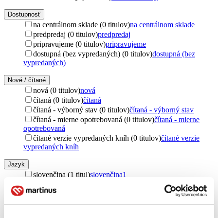
Dostupnosť
na centrálnom sklade (0 titulov)
na centrálnom sklade
predpredaj (0 titulov)
predpredaj
pripravujeme (0 titulov)
pripravujeme
dostupná (bez vypredaných) (0 titulov)
dostupná (bez
vypredaných)
Nové / čítané
nová (0 titulov)
nová
čítaná (0 titulov)
čítaná
čítaná - výborný stav (0 titulov)
čítaná - výborný stav
čítaná - mierne opotrebovaná (0 titulov)
čítaná - mierne
opotrebovaná
čítané verzie vypredaných kníh (0 titulov)
čítané verzie
vypredaných kníh
Jazyk
slovenčina (1 titul)
slovenčina
1
Téma
terapia (1 titul)
terapia
1