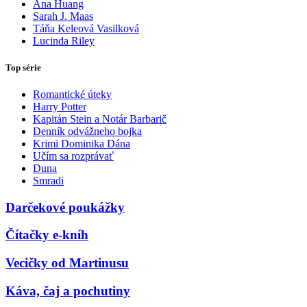
Ana Huang
Sarah J. Maas
Táňa Keleová Vasilková
Lucinda Riley
Top série
Romantické úteky
Harry Potter
Kapitán Stein a Notár Barbarič
Denník odvážneho bojka
Krimi Dominika Dána
Učím sa rozprávať
Duna
Smradi
Darčekové poukážky
Čítačky e-kníh
Vecičky od Martinusu
Káva, čaj a pochutiny