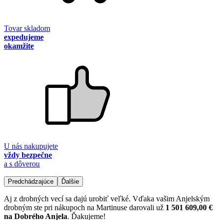
Tovar skladom
expedujeme
okamžite
U nás nakupujete
vždy bezpečne
a s dôverou
Predchádzajúce
Ďalšie
Aj z drobných vecí sa dajú urobiť veľké. Vďaka vašim Anjelským
drobným ste pri nákupoch na Martinuse darovali už
1 501 609,00 €
na Dobrého Anjela
. Ďakujeme!