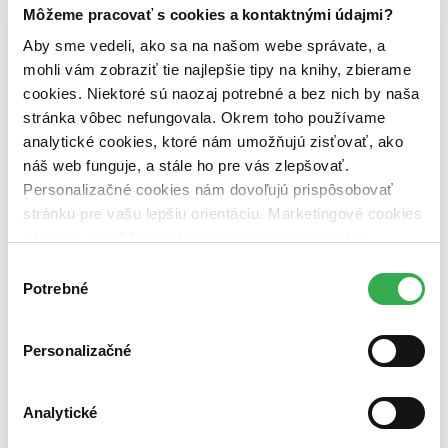
Vydavateľstvo
Môžeme pracovať s cookies a kontaktnými údajmi?
Univerzita Pavla Jozefa Šafárika v Košiciach (1
titul)
Univerzita Pavla Jozefa Šafárika v Košiciach
1
Aby sme vedeli, ako sa na našom webe správate, a
mohli vám zobraziť tie najlepšie tipy na knihy, zbierame
Väzba
cookies. Niektoré sú naozaj potrebné a bez nich by naša
brožovaná väzba (1 titul)
brožovaná väzba
1
stránka vôbec nefungovala. Okrem toho používame
Zúžiť výber
analytické cookies, ktoré nám umožňujú zisťovať, ako
náš web funguje, a stále ho pre vás zlepšovať.
Zoradiť
Personalizačné cookies nám dovoľujú prispôsobovať
stránku pre vašu lepšiu orientáciu. Marketingové cookies
nám zas umožňujú zobrazenie relevantnej reklamy.
Niektoré údaje zdieľame aj s tretími stranami. Veľmi by
Výber
Bestsellery
nám pomohlo, keby sme mohli používať všetky tieto
Potrebné
Top hodnotené
súhlasu
Novinky
cookies. Ďakujeme!
Najdrahšie
Najlacnejšie
Personalizačné
Najvyššia zľava
Analytické