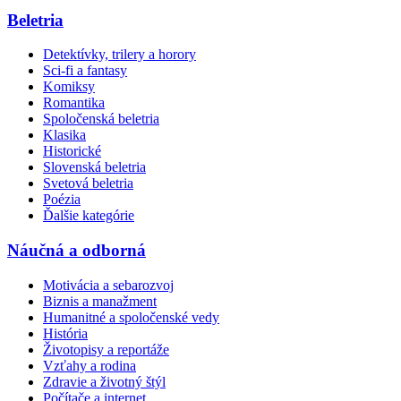
Beletria
Detektívky, trilery a horory
Sci-fi a fantasy
Komiksy
Romantika
Spoločenská beletria
Klasika
Historické
Slovenská beletria
Svetová beletria
Poézia
Ďalšie kategórie
Náučná a odborná
Motivácia a sebarozvoj
Biznis a manažment
Humanitné a spoločenské vedy
História
Životopisy a reportáže
Vzťahy a rodina
Zdravie a životný štýl
Počítače a internet