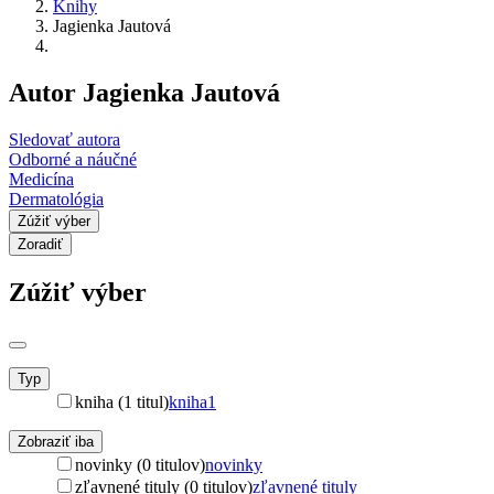
Knihy
Jagienka Jautová
Autor Jagienka Jautová
Sledovať autora
Odborné a náučné
Medicína
Dermatológia
Zúžiť výber
Zoradiť
Zúžiť výber
Typ
kniha (1 titul)
kniha
1
Zobraziť iba
novinky (0 titulov)
novinky
zľavnené tituly (0 titulov)
zľavnené tituly