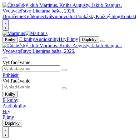
Doručenie
Kníhkupectvá
Knihovrátok
Poukážky
Knižný blog
Kontakt
E-knihy
Audioknihy
Hry
Filmy
Knihy
Doplnky
Vyhľadávanie
Prihlásiť
Vyhľadávanie
Knihy
E-knihy
Audioknihy
Hry
Filmy
Doplnky