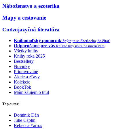
Náboženstvo a ezoterika
Mapy a cestovanie
Cudzojazyčná literatúra
Knihomoľský pomocník
Spýtajte sa Sherlocka, čo čítať
Odporúčame pre vás
Knižné tipy ušité na mieru vám
Všetky knihy
Knihy roka 2025
Bestsellery
Novinky
Pripravované
Akcie a zľavy
Kolekcie
BookTok
Mám záujem o titul
Top autori
Dominik Dán
Julie Caplin
Rebecca Yarros