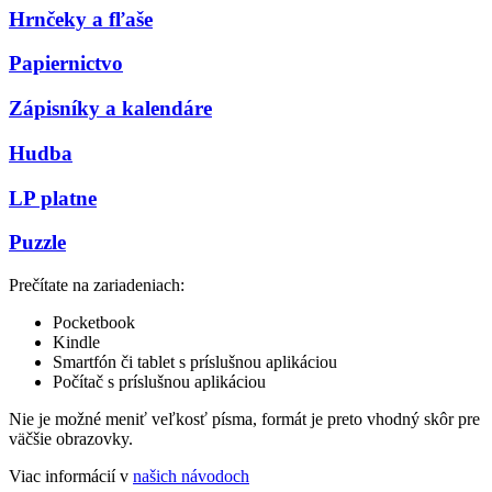
Hrnčeky a fľaše
Papiernictvo
Zápisníky a kalendáre
Hudba
LP platne
Puzzle
Prečítate na zariadeniach:
Pocketbook
Kindle
Smartfón či tablet s príslušnou aplikáciou
Počítač s príslušnou aplikáciou
Nie je možné meniť veľkosť písma, formát je preto vhodný skôr pre
väčšie obrazovky.
Viac informácií v
našich návodoch