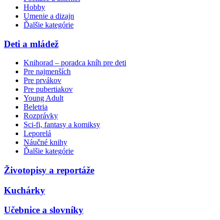
Hobby
Umenie a dizajn
Ďalšie kategórie
Deti a mládež
Knihorad – poradca kníh pre deti
Pre najmenších
Pre prvákov
Pre pubertiakov
Young Adult
Beletria
Rozprávky
Sci-fi, fantasy a komiksy
Leporelá
Náučné knihy
Ďalšie kategórie
Životopisy a reportáže
Kuchárky
Učebnice a slovníky