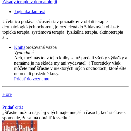
Zásady terapie v dermatológii
Jagienka Jautová
Učebnica podáva súčasný stav poznatkov v oblati terapie
dermatologických ochorení, je rozdelená do 5 hlavných oblastí:
topická terapia, systémová terapia, fyzikálna terapia, aktinoterapia
a...
Kniha
brožovaná väzba
Vypredané
Ach, mrzí nás to, z tejto knihy sa už predali všetky výtlačky a
nemáme ju na sklade my ani vydavateľ :( Teoreticky však
môžete mať šťastie v niektorých iných obchodoch, ktoré ešte
nepredali posledné kusy.
Pridať do zoznamu
Hore
Pridať citát
Šťastie možno nájsť aj v tých najtemnejších časoch, keď si človek
spomenie, že sa má obrátiť k svetlu.