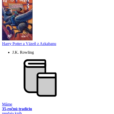
Harry Potter a Väzeň z Azkabanu
J.K. Rowling
Máme
35-ročnú tradíciu
predaja kníh