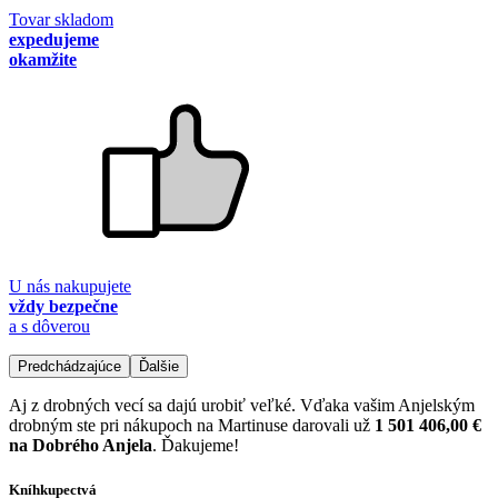
Tovar skladom
expedujeme
okamžite
U nás nakupujete
vždy bezpečne
a s dôverou
Predchádzajúce
Ďalšie
Aj z drobných vecí sa dajú urobiť veľké. Vďaka vašim Anjelským
drobným ste pri nákupoch na Martinuse darovali už
1 501 406,00 €
na Dobrého Anjela
. Ďakujeme!
Kníhkupectvá