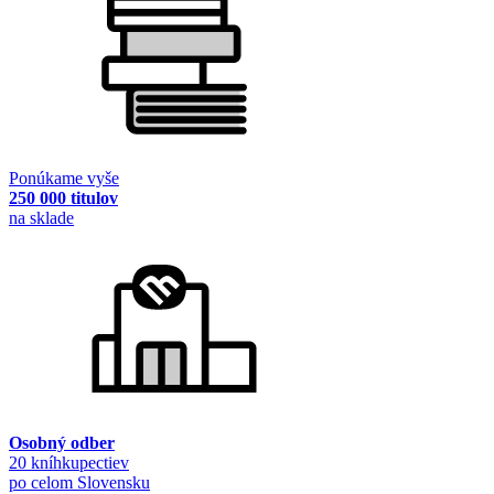
Ponúkame vyše
250 000 titulov
na sklade
Osobný odber
20 kníhkupectiev
po celom Slovensku