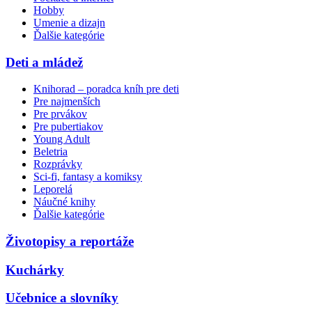
Hobby
Umenie a dizajn
Ďalšie kategórie
Deti a mládež
Knihorad – poradca kníh pre deti
Pre najmenších
Pre prvákov
Pre pubertiakov
Young Adult
Beletria
Rozprávky
Sci-fi, fantasy a komiksy
Leporelá
Náučné knihy
Ďalšie kategórie
Životopisy a reportáže
Kuchárky
Učebnice a slovníky