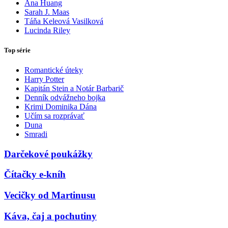
Ana Huang
Sarah J. Maas
Táňa Keleová Vasilková
Lucinda Riley
Top série
Romantické úteky
Harry Potter
Kapitán Stein a Notár Barbarič
Denník odvážneho bojka
Krimi Dominika Dána
Učím sa rozprávať
Duna
Smradi
Darčekové poukážky
Čítačky e-kníh
Vecičky od Martinusu
Káva, čaj a pochutiny