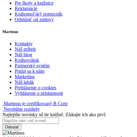
Pre školy a knižnice
Reklamácie
Knihomoľský pomocník
Odstúpiť od zmluvy
Martinus
Kontakty
Náš príbeh
Náš blog
Knihovrátok
Partnerský systém
Pridaj sa k nám
Marketing
Náš labák
Prehlásenie o cookies
Vyhlásenie o prístupnosti
Martinus je certifikovaný B Corp
Nerobíme rozdiely
Najlepšie novinky sú tie knižné. Získajte ich ako prví:
Odoslať