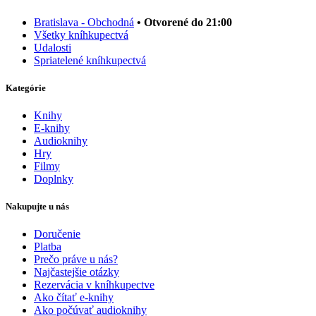
Bratislava - Obchodná
• Otvorené do 21:00
Všetky kníhkupectvá
Udalosti
Spriatelené kníhkupectvá
Kategórie
Knihy
E-knihy
Audioknihy
Hry
Filmy
Doplnky
Nakupujte u nás
Doručenie
Platba
Prečo práve u nás?
Najčastejšie otázky
Rezervácia v kníhkupectve
Ako čítať e-knihy
Ako počúvať audioknihy