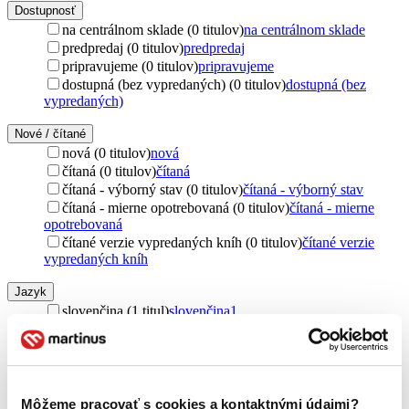
Dostupnosť
na centrálnom sklade (0 titulov)
na centrálnom sklade
predpredaj (0 titulov)
predpredaj
pripravujeme (0 titulov)
pripravujeme
dostupná (bez vypredaných) (0 titulov)
dostupná (bez
vypredaných)
Nové / čítané
nová (0 titulov)
nová
čítaná (0 titulov)
čítaná
čítaná - výborný stav (0 titulov)
čítaná - výborný stav
čítaná - mierne opotrebovaná (0 titulov)
čítaná - mierne
opotrebovaná
čítané verzie vypredaných kníh (0 titulov)
čítané verzie
vypredaných kníh
Jazyk
slovenčina (1 titul)
slovenčina
1
Téma
terapia (1 titul)
terapia
1
Vydavateľstvo
Môžeme pracovať s cookies a kontaktnými údajmi?