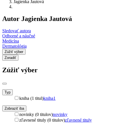
Jagienka Jautová
Autor Jagienka Jautová
Sledovať autora
Odborné a náučné
Medicína
Dermatológia
Zúžiť výber
Zoradiť
Zúžiť výber
Typ
kniha (1 titul)
kniha
1
Zobraziť iba
novinky (0 titulov)
novinky
zľavnené tituly (0 titulov)
zľavnené tituly