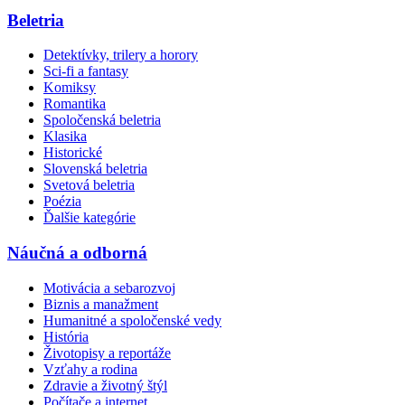
Beletria
Detektívky, trilery a horory
Sci-fi a fantasy
Komiksy
Romantika
Spoločenská beletria
Klasika
Historické
Slovenská beletria
Svetová beletria
Poézia
Ďalšie kategórie
Náučná a odborná
Motivácia a sebarozvoj
Biznis a manažment
Humanitné a spoločenské vedy
História
Životopisy a reportáže
Vzťahy a rodina
Zdravie a životný štýl
Počítače a internet