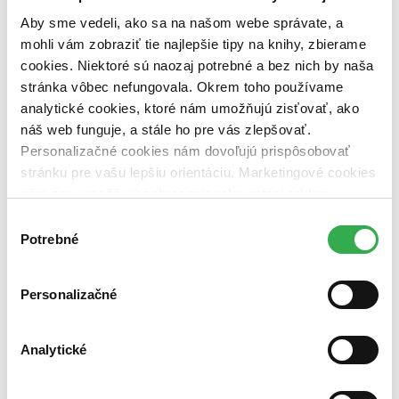
Univerzita Pavla Jozefa Šafárika v Košiciach (1
titul)
Univerzita Pavla Jozefa Šafárika v Košiciach
1
Aby sme vedeli, ako sa na našom webe správate, a
mohli vám zobraziť tie najlepšie tipy na knihy, zbierame
Väzba
cookies. Niektoré sú naozaj potrebné a bez nich by naša
brožovaná väzba (1 titul)
brožovaná väzba
1
stránka vôbec nefungovala. Okrem toho používame
Zúžiť výber
analytické cookies, ktoré nám umožňujú zisťovať, ako
náš web funguje, a stále ho pre vás zlepšovať.
Zoradiť
Personalizačné cookies nám dovoľujú prispôsobovať
stránku pre vašu lepšiu orientáciu. Marketingové cookies
nám zas umožňujú zobrazenie relevantnej reklamy.
Niektoré údaje zdieľame aj s tretími stranami. Veľmi by
Výber
Bestsellery
nám pomohlo, keby sme mohli používať všetky tieto
Potrebné
súhlasu
Top hodnotené
cookies. Ďakujeme!
Novinky
Najdrahšie
Najlacnejšie
Personalizačné
Najvyššia zľava
Analytické