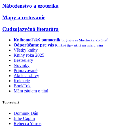
Náboženstvo a ezoterika
Mapy a cestovanie
Cudzojazyčná literatúra
Knihomoľský pomocník
Spýtajte sa Sherlocka, čo čítať
Odporúčame pre vás
Knižné tipy ušité na mieru vám
Všetky knihy
Knihy roka 2025
Bestsellery
Novinky
Pripravované
Akcie a zľavy
Kolekcie
BookTok
Mám záujem o titul
Top autori
Dominik Dán
Julie Caplin
Rebecca Yarros