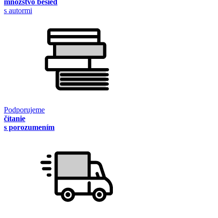
množstvo besied
s autormi
Podporujeme
čítanie
s porozumením