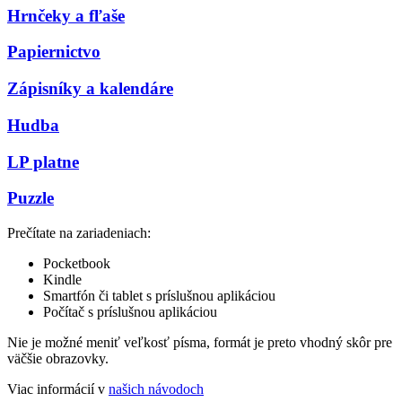
Hrnčeky a fľaše
Papiernictvo
Zápisníky a kalendáre
Hudba
LP platne
Puzzle
Prečítate na zariadeniach:
Pocketbook
Kindle
Smartfón či tablet s príslušnou aplikáciou
Počítač s príslušnou aplikáciou
Nie je možné meniť veľkosť písma, formát je preto vhodný skôr pre
väčšie obrazovky.
Viac informácií v
našich návodoch