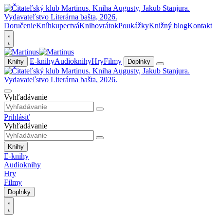
Doručenie
Kníhkupectvá
Knihovrátok
Poukážky
Knižný blog
Kontakt
E-knihy
Audioknihy
Hry
Filmy
Knihy
Doplnky
Vyhľadávanie
Prihlásiť
Vyhľadávanie
Knihy
E-knihy
Audioknihy
Hry
Filmy
Doplnky