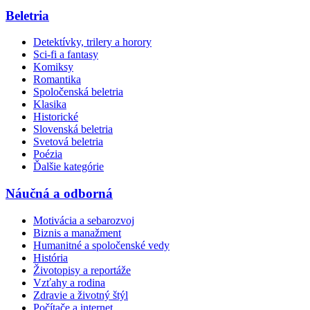
Beletria
Detektívky, trilery a horory
Sci-fi a fantasy
Komiksy
Romantika
Spoločenská beletria
Klasika
Historické
Slovenská beletria
Svetová beletria
Poézia
Ďalšie kategórie
Náučná a odborná
Motivácia a sebarozvoj
Biznis a manažment
Humanitné a spoločenské vedy
História
Životopisy a reportáže
Vzťahy a rodina
Zdravie a životný štýl
Počítače a internet