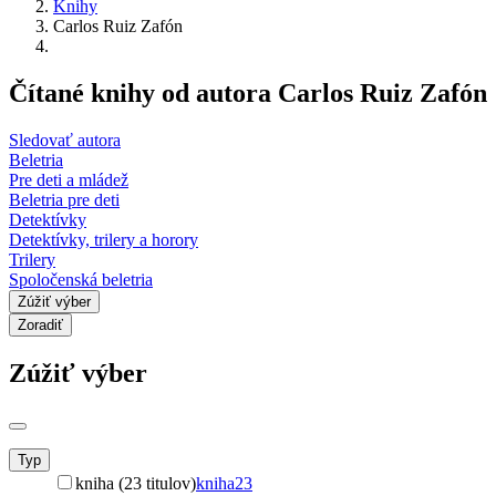
Knihy
Carlos Ruiz Zafón
Čítané knihy od autora Carlos Ruiz Zafón
Sledovať autora
Beletria
Pre deti a mládež
Beletria pre deti
Detektívky
Detektívky, trilery a horory
Trilery
Spoločenská beletria
Zúžiť výber
Zoradiť
Zúžiť výber
Typ
kniha (23 titulov)
kniha
23