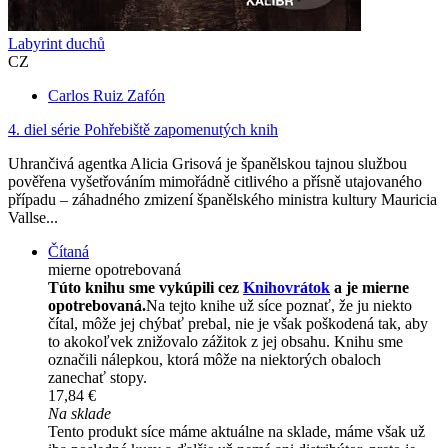
Labyrint duchů
CZ
Carlos Ruiz Zafón
4. diel série
Pohřebiště zapomenutých knih
Uhrančivá agentka Alicia Grisová je španělskou tajnou službou
pověřena vyšetřováním mimořádně citlivého a přísně utajovaného
případu – záhadného zmizení španělského ministra kultury Mauricia
Vallse...
Čítaná
mierne opotrebovaná
Túto knihu sme vykúpili cez
Knihovrátok
a je mierne
opotrebovaná.
Na tejto knihe už síce poznať, že ju niekto
čítal, môže jej chýbať prebal, nie je však poškodená tak, aby
to akokoľvek znižovalo zážitok z jej obsahu. Knihu sme
označili nálepkou, ktorá môže na niektorých obaloch
zanechať stopy.
17,84 €
Na sklade
Tento produkt síce máme aktuálne na sklade, máme však už