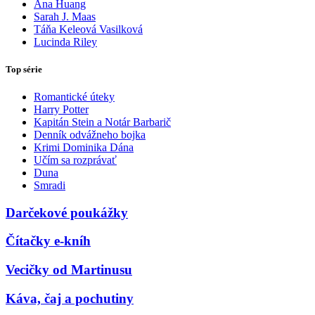
Ana Huang
Sarah J. Maas
Táňa Keleová Vasilková
Lucinda Riley
Top série
Romantické úteky
Harry Potter
Kapitán Stein a Notár Barbarič
Denník odvážneho bojka
Krimi Dominika Dána
Učím sa rozprávať
Duna
Smradi
Darčekové poukážky
Čítačky e-kníh
Vecičky od Martinusu
Káva, čaj a pochutiny