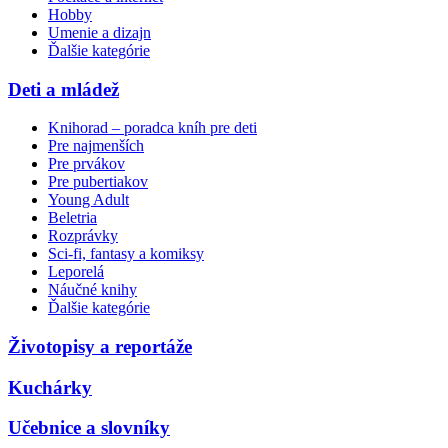
Hobby
Umenie a dizajn
Ďalšie kategórie
Deti a mládež
Knihorad – poradca kníh pre deti
Pre najmenších
Pre prvákov
Pre pubertiakov
Young Adult
Beletria
Rozprávky
Sci-fi, fantasy a komiksy
Leporelá
Náučné knihy
Ďalšie kategórie
Životopisy a reportáže
Kuchárky
Učebnice a slovníky