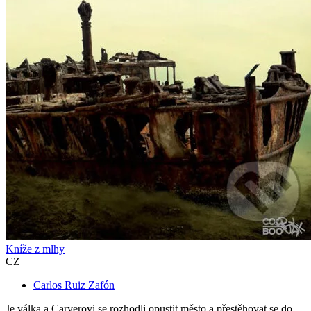
Kníže z mlhy
CZ
Carlos Ruiz Zafón
Je válka a Carverovi se rozhodli opustit město a přestěhovat se do