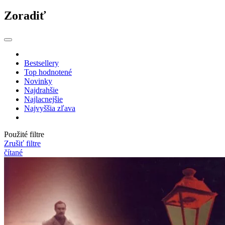
Zoradiť
Bestsellery
Top hodnotené
Novinky
Najdrahšie
Najlacnejšie
Najvyššia zľava
Použité filtre
Zrušiť filtre
čítané