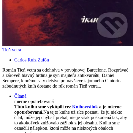
Tieň vetra
Carlos Ruiz Zafón
Román Tieň vetra sa odohráva v povojnovej Barcelone. Rozprávač
a zároveň hlavný hrdina je syn majiteľa antikvariátu, Daniel
Sempere, ktorému sa v detstve pri návšteve tajomného Cintorína
zabudnutých kníh dostane do rúk román Tieň vetra...
Čítaná
mierne opotrebovaná
Túto knihu sme vykúpili cez
Knihovrátok
a je mierne
opotrebovaná.
Na tejto knihe už síce poznať, že ju niekto
čítal, môže jej chýbať prebal, nie je však poškodená tak, aby
to akokoľvek znižovalo zážitok z jej obsahu. Knihu sme
označili nálepkou, ktorá môže na niektorých obaloch