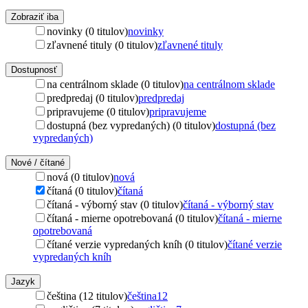
Zobraziť iba
novinky (0 titulov)
novinky
zľavnené tituly (0 titulov)
zľavnené tituly
Dostupnosť
na centrálnom sklade (0 titulov)
na centrálnom sklade
predpredaj (0 titulov)
predpredaj
pripravujeme (0 titulov)
pripravujeme
dostupná (bez vypredaných) (0 titulov)
dostupná (bez
vypredaných)
Nové / čítané
nová (0 titulov)
nová
čítaná (0 titulov)
čítaná
čítaná - výborný stav (0 titulov)
čítaná - výborný stav
čítaná - mierne opotrebovaná (0 titulov)
čítaná - mierne
opotrebovaná
čítané verzie vypredaných kníh (0 titulov)
čítané verzie
vypredaných kníh
Jazyk
čeština (12 titulov)
čeština
12