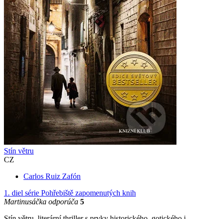
Stín větru
CZ
Carlos Ruiz Zafón
1. diel série
Pohřebiště zapomenutých knih
Martinusáčka odporúča
5
Stín větru, literární thriller s prvky historického, gotického i