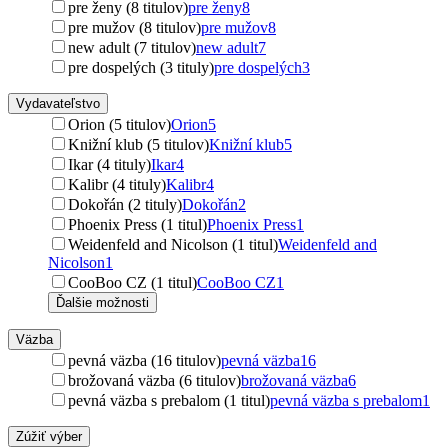
pre ženy (8 titulov)
pre ženy
8
pre mužov (8 titulov)
pre mužov
8
new adult (7 titulov)
new adult
7
pre dospelých (3 tituly)
pre dospelých
3
Vydavateľstvo
Orion (5 titulov)
Orion
5
Knižní klub (5 titulov)
Knižní klub
5
Ikar (4 tituly)
Ikar
4
Kalibr (4 tituly)
Kalibr
4
Dokořán (2 tituly)
Dokořán
2
Phoenix Press (1 titul)
Phoenix Press
1
Weidenfeld and Nicolson (1 titul)
Weidenfeld and
Nicolson
1
CooBoo CZ (1 titul)
CooBoo CZ
1
Ďalšie možnosti
Väzba
pevná väzba (16 titulov)
pevná väzba
16
brožovaná väzba (6 titulov)
brožovaná väzba
6
pevná väzba s prebalom (1 titul)
pevná väzba s prebalom
1
Zúžiť výber