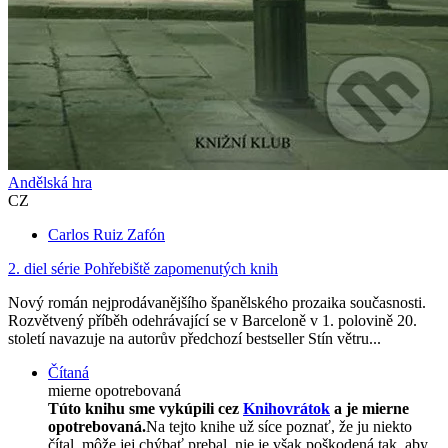
Andělská hra
CZ
Carlos Ruiz Zafón
2. diel série
Pohřebiště zapomenutých knih
Nový román nejprodávanějšího španělského prozaika současnosti.
Rozvětvený příběh odehrávající se v Barceloně v 1. polovině 20.
století navazuje na autorův předchozí bestseller Stín větru...
Čítaná
mierne opotrebovaná
Túto knihu sme vykúpili cez
Knihovrátok
a je mierne
opotrebovaná.
Na tejto knihe už síce poznať, že ju niekto
čítal, môže jej chýbať prebal, nie je však poškodená tak, aby