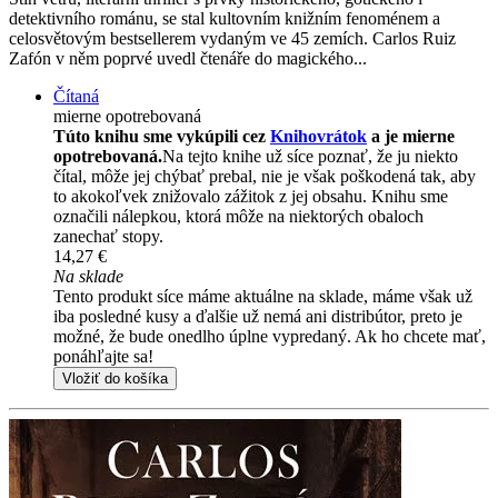
detektivního románu, se stal kultovním knižním fenoménem a
celosvětovým bestsellerem vydaným ve 45 zemích. Carlos Ruiz
Zafón v něm poprvé uvedl čtenáře do magického...
Čítaná
mierne opotrebovaná
Túto knihu sme vykúpili cez
Knihovrátok
a je mierne
opotrebovaná.
Na tejto knihe už síce poznať, že ju niekto
čítal, môže jej chýbať prebal, nie je však poškodená tak, aby
to akokoľvek znižovalo zážitok z jej obsahu. Knihu sme
označili nálepkou, ktorá môže na niektorých obaloch
zanechať stopy.
14,27 €
Na sklade
Tento produkt síce máme aktuálne na sklade, máme však už
iba posledné kusy a ďalšie už nemá ani distribútor, preto je
možné, že bude onedlho úplne vypredaný. Ak ho chcete mať,
ponáhľajte sa!
Vložiť do košíka