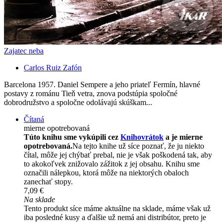
Zajatec neba
Carlos Ruiz Zafón
Barcelona 1957. Daniel Sempere a jeho priateľ Fermín, hlavné
postavy z románu Tieň vetra, znova podstúpia spoločné
dobrodružstvo a spoločne odolávajú skúškam...
Čítaná
mierne opotrebovaná
Túto knihu sme vykúpili cez
Knihovrátok
a je mierne
opotrebovaná.
Na tejto knihe už síce poznať, že ju niekto
čítal, môže jej chýbať prebal, nie je však poškodená tak, aby
to akokoľvek znižovalo zážitok z jej obsahu. Knihu sme
označili nálepkou, ktorá môže na niektorých obaloch
zanechať stopy.
7,09 €
Na sklade
Tento produkt síce máme aktuálne na sklade, máme však už
iba posledné kusy a ďalšie už nemá ani distribútor, preto je