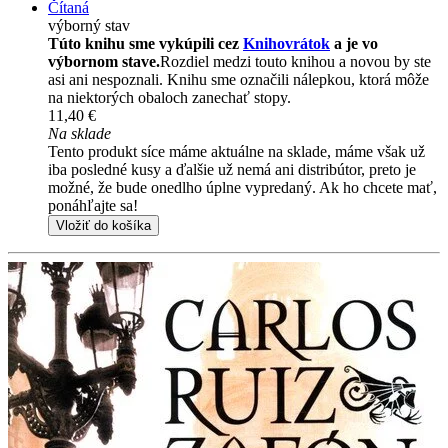
Čítaná
výborný stav
Túto knihu sme vykúpili cez
Knihovrátok
a je vo
výbornom stave.
Rozdiel medzi touto knihou a novou by ste
asi ani nespoznali. Knihu sme označili nálepkou, ktorá môže
na niektorých obaloch zanechať stopy.
11,40 €
Na sklade
Tento produkt síce máme aktuálne na sklade, máme však už
iba posledné kusy a ďalšie už nemá ani distribútor, preto je
možné, že bude onedlho úplne vypredaný. Ak ho chcete mať,
ponáhľajte sa!
Vložiť do košíka