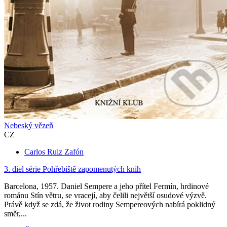
Nebeský vězeň
CZ
Carlos Ruiz Zafón
3. diel série
Pohřebiště zapomenutých knih
Barcelona, 1957. Daniel Sempere a jeho přítel Fermín, hrdinové
románu Stín větru, se vracejí, aby čelili největší osudové výzvě.
Právě když se zdá, že život rodiny Sempereových nabírá poklidný
směr,...