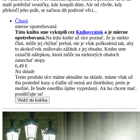
malé pobřežní vesničky, kde koupili dům. Ale od chvíle, kdy
překročí jeho práh, se začnou dít podivné věci...
Čítaná
mierne opotrebovaná
Túto knihu sme vykúpili cez
Knihovrátok
a je mierne
opotrebovaná.
Na tejto knihe už síce poznať, že ju niekto
čítal, môže jej chýbať prebal, nie je však poškodená tak, aby
to akokoľvek znižovalo zážitok z jej obsahu. Knihu sme
označili nálepkou, ktorá môže na niektorých obaloch
zanechať stopy.
6,49 €
Na sklade
Tento produkt síce máme aktuálne na sklade, máme však už
iba posledné kusy a ďalšie už nemá ani distribútor, preto je
možné, že bude onedlho úplne vypredaný. Ak ho chcete mať,
ponáhľajte sa!
Vložiť do košíka