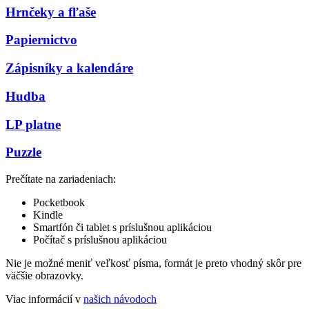
Hrnčeky a fľaše
Papiernictvo
Zápisníky a kalendáre
Hudba
LP platne
Puzzle
Prečítate na zariadeniach:
Pocketbook
Kindle
Smartfón či tablet s príslušnou aplikáciou
Počítač s príslušnou aplikáciou
Nie je možné meniť veľkosť písma, formát je preto vhodný skôr pre
väčšie obrazovky.
Viac informácií v
našich návodoch