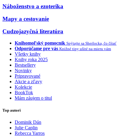
Náboženstvo a ezoterika
Mapy a cestovanie
Cudzojazyčná literatúra
Knihomoľský pomocník
Spýtajte sa Sherlocka, čo čítať
Odporúčame pre vás
Knižné tipy ušité na mieru vám
Všetky knihy
Knihy roka 2025
Bestsellery
Novinky
Pripravované
Akcie a zľavy
Kolekcie
BookTok
Mám záujem o titul
Top autori
Dominik Dán
Julie Caplin
Rebecca Yarros