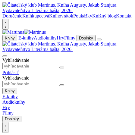
Doručenie
Kníhkupectvá
Knihovrátok
Poukážky
Knižný blog
Kontakt
E-knihy
Audioknihy
Hry
Filmy
Knihy
Doplnky
Vyhľadávanie
Prihlásiť
Vyhľadávanie
Knihy
E-knihy
Audioknihy
Hry
Filmy
Doplnky