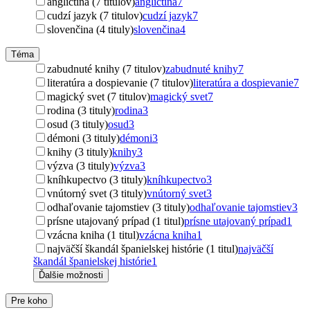
angličtina (7 titulov)
angličtina
7
cudzí jazyk (7 titulov)
cudzí jazyk
7
slovenčina (4 tituly)
slovenčina
4
Téma
zabudnuté knihy (7 titulov)
zabudnuté knihy
7
literatúra a dospievanie (7 titulov)
literatúra a dospievanie
7
magický svet (7 titulov)
magický svet
7
rodina (3 tituly)
rodina
3
osud (3 tituly)
osud
3
démoni (3 tituly)
démoni
3
knihy (3 tituly)
knihy
3
výzva (3 tituly)
výzva
3
kníhkupectvo (3 tituly)
kníhkupectvo
3
vnútorný svet (3 tituly)
vnútorný svet
3
odhaľovanie tajomstiev (3 tituly)
odhaľovanie tajomstiev
3
prísne utajovaný prípad (1 titul)
prísne utajovaný prípad
1
vzácna kniha (1 titul)
vzácna kniha
1
najväčší škandál španielskej histórie (1 titul)
najväčší
škandál španielskej histórie
1
Ďalšie možnosti
Pre koho