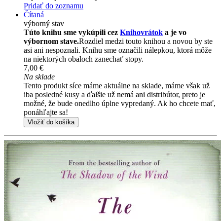
Pridať do zoznamu
Čítaná
výborný stav
Túto knihu sme vykúpili cez
Knihovrátok
a je vo
výbornom stave.
Rozdiel medzi touto knihou a novou by ste
asi ani nespoznali. Knihu sme označili nálepkou, ktorá môže
na niektorých obaloch zanechať stopy.
7,00 €
Na sklade
Tento produkt síce máme aktuálne na sklade, máme však už
iba posledné kusy a ďalšie už nemá ani distribútor, preto je
možné, že bude onedlho úplne vypredaný. Ak ho chcete mať,
ponáhľajte sa!
Vložiť do košíka