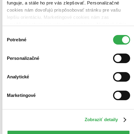
funguje, a stále ho pre vás zlepšovať. Personalizačné
cookies nám dovoľujú prispôsobovať stránku pre vašu
lepšiu orientáciu. Marketingové cookies nám zas
umožňujú zobrazenie relevantnej reklamy. Niektoré údaje
zdieľame aj s tretími stranami. Veľmi by nám pomohlo,
Výber
keby sme mohli používať všetky tieto cookies. Ďakujeme!
Potrebné
súhlasu
Personalizačné
Analytické
Marketingové
The Watcher in the Shadows
EN
Carlos Ruiz Zafon
Zobraziť detaily
3. diel série
Niebla