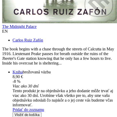
The Midnight Palace
EN
Carlos Ruiz Zafón
The book begins with a chase through the streets of Calcutta in May
1916. Lieutenant Peake pauses for breath outside the ruins of the
Jheeter's Gate station knowing that he only has a few hours to live.
Inside his overcoat he is sheltering...
Kniha
brožovaná väzba
8,90 €
-8 %
Viac ako 30 dní
Tento produkt je na objednávku a jeho dodanie môže trvať aj
viac ako 30 dní. Urobíme však všetko pre to, aby sme vašu
objednávku odoslali čo najskôr a o jej ceste vás budeme včas
informovať.
Pridať do zoznamu
Vložiť do košíka