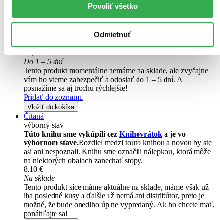
A mysterious toymaker who lives as a recluse in an old mansion,
Povoliť všetko
surrounded by the mechanical beings he has created... an enigma
surrounding strange lights that shine through the mists that envelop
the small island on which the old lighthouse stands...
Odmietnuť
Kniha
brožovaná väzba
12,50 €
Do 1 – 5 dní
Tento produkt momentálne nemáme na sklade, ale zvyčajne
vám ho vieme zabezpečiť a odoslať do 1 – 5 dní. A
posnažíme sa aj trochu rýchlejšie!
Pridať do zoznamu
Vložiť do košíka
Čítaná
výborný stav
Túto knihu sme vykúpili cez
Knihovrátok
a je vo
výbornom stave.
Rozdiel medzi touto knihou a novou by ste
asi ani nespoznali. Knihu sme označili nálepkou, ktorá môže
na niektorých obaloch zanechať stopy.
8,10 €
Na sklade
Tento produkt síce máme aktuálne na sklade, máme však už
iba posledné kusy a ďalšie už nemá ani distribútor, preto je
možné, že bude onedlho úplne vypredaný. Ak ho chcete mať,
ponáhľajte sa!