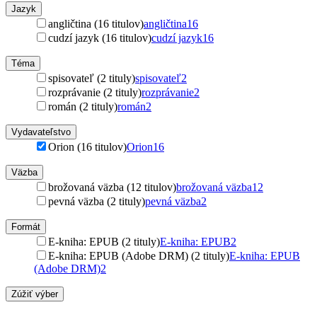
Jazyk
angličtina (16 titulov)
angličtina
16
cudzí jazyk (16 titulov)
cudzí jazyk
16
Téma
spisovateľ (2 tituly)
spisovateľ
2
rozprávanie (2 tituly)
rozprávanie
2
román (2 tituly)
román
2
Vydavateľstvo
Orion (16 titulov)
Orion
16
Väzba
brožovaná väzba (12 titulov)
brožovaná väzba
12
pevná väzba (2 tituly)
pevná väzba
2
Formát
E-kniha: EPUB (2 tituly)
E-kniha: EPUB
2
E-kniha: EPUB (Adobe DRM) (2 tituly)
E-kniha: EPUB
(Adobe DRM)
2
Zúžiť výber