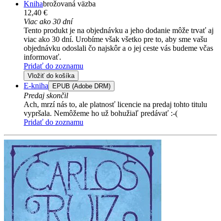
Kniha
brožovaná väzba
12,40 €
Viac ako 30 dní
Tento produkt je na objednávku a jeho dodanie môže trvať aj
viac ako 30 dní. Urobíme však všetko pre to, aby sme vašu
objednávku odoslali čo najskôr a o jej ceste vás budeme včas
informovať.
Pridať do zoznamu
Vložiť do košíka
E-kniha
EPUB (Adobe DRM)
Predaj skončil
Ach, mrzí nás to, ale platnosť licencie na predaj tohto titulu
vypršala. Nemôžeme ho už bohužiaľ predávať :-(
Pridať do zoznamu