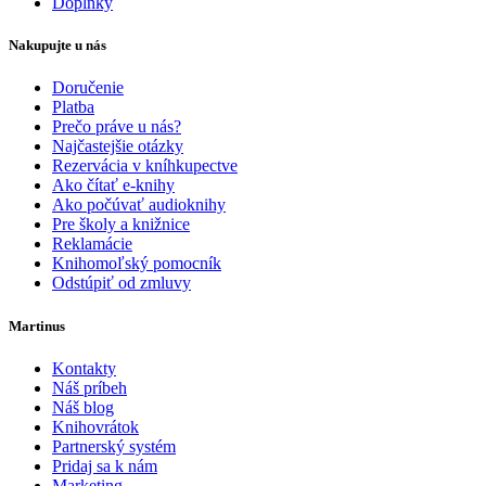
Doplnky
Nakupujte u nás
Doručenie
Platba
Prečo práve u nás?
Najčastejšie otázky
Rezervácia v kníhkupectve
Ako čítať e-knihy
Ako počúvať audioknihy
Pre školy a knižnice
Reklamácie
Knihomoľský pomocník
Odstúpiť od zmluvy
Martinus
Kontakty
Náš príbeh
Náš blog
Knihovrátok
Partnerský systém
Pridaj sa k nám
Marketing