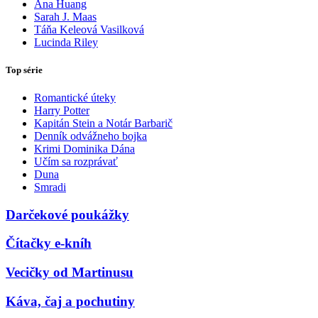
Ana Huang
Sarah J. Maas
Táňa Keleová Vasilková
Lucinda Riley
Top série
Romantické úteky
Harry Potter
Kapitán Stein a Notár Barbarič
Denník odvážneho bojka
Krimi Dominika Dána
Učím sa rozprávať
Duna
Smradi
Darčekové poukážky
Čítačky e-kníh
Vecičky od Martinusu
Káva, čaj a pochutiny