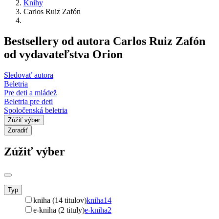
Knihy
Carlos Ruiz Zafón
Bestsellery od autora Carlos Ruiz Zafón
od vydavateľstva Orion
Sledovať autora
Beletria
Pre deti a mládež
Beletria pre deti
Spoločenská beletria
Zúžiť výber
Zoradiť
Zúžiť výber
Typ
kniha (14 titulov)
kniha
14
e-kniha (2 tituly)
e-kniha
2