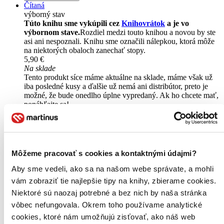
Čítaná
výborný stav
Túto knihu sme vykúpili cez
Knihovrátok
a je vo
výbornom stave.
Rozdiel medzi touto knihou a novou by ste
asi ani nespoznali. Knihu sme označili nálepkou, ktorá môže
na niektorých obaloch zanechať stopy.
5,90 €
Na sklade
Tento produkt síce máme aktuálne na sklade, máme však už
iba posledné kusy a ďalšie už nemá ani distribútor, preto je
možné, že bude onedlho úplne vypredaný. Ak ho chcete mať,
ponáhľajte sa!
Vložiť do košíka
Môžeme pracovať s cookies a kontaktnými údajmi?
Aby sme vedeli, ako sa na našom webe správate, a mohli
vám zobraziť tie najlepšie tipy na knihy, zbierame cookies.
Niektoré sú naozaj potrebné a bez nich by naša stránka
vôbec nefungovala. Okrem toho používame analytické
cookies, ktoré nám umožňujú zisťovať, ako náš web