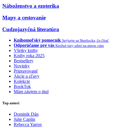
Náboženstvo a ezoterika
Mapy a cestovanie
Cudzojazyčná literatúra
Knihomoľský pomocník
Spýtajte sa Sherlocka, čo čítať
Odporúčame pre vás
Knižné tipy ušité na mieru vám
Všetky knihy
Knihy roka 2025
Bestsellery
Novinky
Pripravované
Akcie a zľavy
Kolekcie
BookTok
Mám záujem o titul
Top autori
Dominik Dán
Julie Caplin
Rebecca Yarros