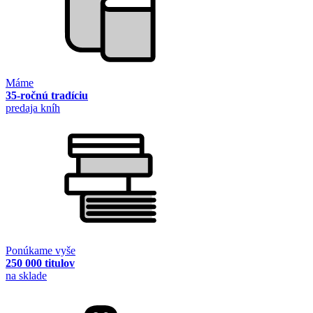
Máme
35-ročnú tradíciu
predaja kníh
Ponúkame vyše
250 000 titulov
na sklade