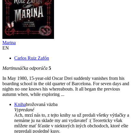
Marina
EN
Carlos Ruiz Zafón
Martinusáčka odporúča
5
In May 1980, 15-year-old Oscar Drei suddenly vanishes from his
boarding school in the old quarter of Barcelona. For seven days and
nights no one knows his whereabouts. It all began the previous
autumn when, while exploring ...
Kniha
brožovaná väzba
Vypredané
Ach, mrzí nás to, z tejto knihy sa už predali všetky výtlačky a
nemáme ju na sklade my ani vydavateľ :( Teoreticky však
môžete mať šťastie v niektorých iných obchodoch, ktoré ešte
nepredali posledné kusy.