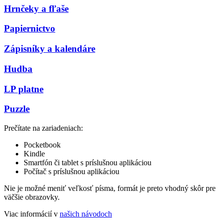
Hrnčeky a fľaše
Papiernictvo
Zápisníky a kalendáre
Hudba
LP platne
Puzzle
Prečítate na zariadeniach:
Pocketbook
Kindle
Smartfón či tablet s príslušnou aplikáciou
Počítač s príslušnou aplikáciou
Nie je možné meniť veľkosť písma, formát je preto vhodný skôr pre
väčšie obrazovky.
Viac informácií v
našich návodoch