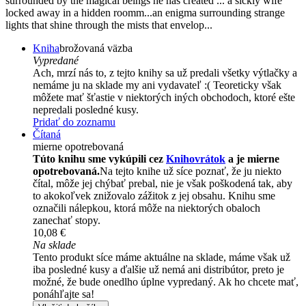
surrounded by the magical beings he has created ... a sickly wife
locked away in a hidden roomm...an enigma surrounding strange
lights that shine through the mists that envelop...
Kniha
brožovaná väzba
Vypredané
Ach, mrzí nás to, z tejto knihy sa už predali všetky výtlačky a
nemáme ju na sklade my ani vydavateľ :( Teoreticky však
môžete mať šťastie v niektorých iných obchodoch, ktoré ešte
nepredali posledné kusy.
Pridať do zoznamu
Čítaná
mierne opotrebovaná
Túto knihu sme vykúpili cez
Knihovrátok
a je mierne
opotrebovaná.
Na tejto knihe už síce poznať, že ju niekto
čítal, môže jej chýbať prebal, nie je však poškodená tak, aby
to akokoľvek znižovalo zážitok z jej obsahu. Knihu sme
označili nálepkou, ktorá môže na niektorých obaloch
zanechať stopy.
10,08 €
Na sklade
Tento produkt síce máme aktuálne na sklade, máme však už
iba posledné kusy a ďalšie už nemá ani distribútor, preto je
možné, že bude onedlho úplne vypredaný. Ak ho chcete mať,
ponáhľajte sa!