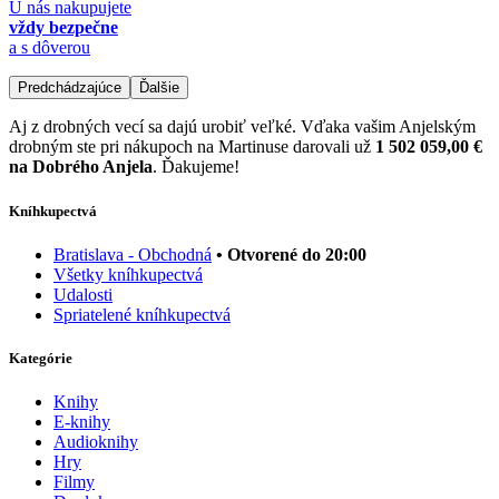
U nás nakupujete
vždy bezpečne
a s dôverou
Predchádzajúce
Ďalšie
Aj z drobných vecí sa dajú urobiť veľké. Vďaka vašim Anjelským
drobným ste pri nákupoch na Martinuse darovali už
1 502 059,00 €
na Dobrého Anjela
. Ďakujeme!
Kníhkupectvá
Bratislava - Obchodná
• Otvorené do 20:00
Všetky kníhkupectvá
Udalosti
Spriatelené kníhkupectvá
Kategórie
Knihy
E-knihy
Audioknihy
Hry
Filmy