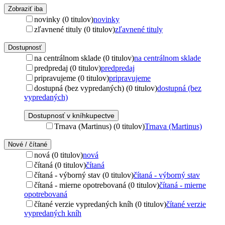
Zobraziť iba
novinky (0 titulov)
novinky
zľavnené tituly (0 titulov)
zľavnené tituly
Dostupnosť
na centrálnom sklade (0 titulov)
na centrálnom sklade
predpredaj (0 titulov)
predpredaj
pripravujeme (0 titulov)
pripravujeme
dostupná (bez vypredaných) (0 titulov)
dostupná (bez
vypredaných)
Dostupnosť v kníhkupectve
Trnava (Martinus) (0 titulov)
Trnava (Martinus)
Nové / čítané
nová (0 titulov)
nová
čítaná (0 titulov)
čítaná
čítaná - výborný stav (0 titulov)
čítaná - výborný stav
čítaná - mierne opotrebovaná (0 titulov)
čítaná - mierne
opotrebovaná
čítané verzie vypredaných kníh (0 titulov)
čítané verzie
vypredaných kníh