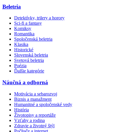
Beletria
Detektívky, trilery a horory
Sci-fi a fantasy
Komiksy
Romantika
Spoločenská beletria
Klasika
Historické
Slovenská beletria
Svetová beletria
Poézia
Ďalšie kategórie
Náučná a odborná
Motivácia a sebarozvoj
Biznis a manažment
Humanitné a spoločenské vedy
História
Životopisy a reportáže
Vzťahy a rodina
Zdravie a životný štýl
Počítače a internet