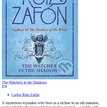
The Watchers in the Shadows
EN
Carlos Ruiz Zafón
A mysterious toymaker who lives as a recluse in an old mansion,