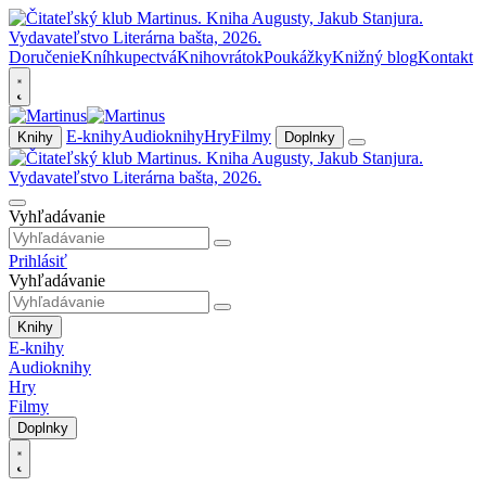
Doručenie
Kníhkupectvá
Knihovrátok
Poukážky
Knižný blog
Kontakt
E-knihy
Audioknihy
Hry
Filmy
Knihy
Doplnky
Vyhľadávanie
Prihlásiť
Vyhľadávanie
Knihy
E-knihy
Audioknihy
Hry
Filmy
Doplnky