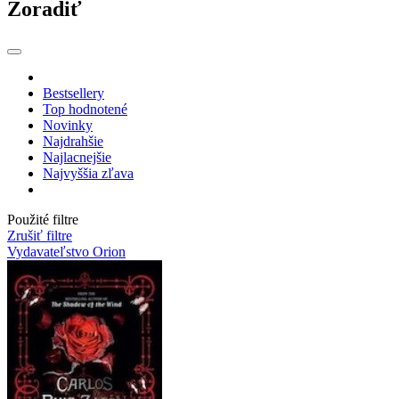
Zoradiť
Bestsellery
Top hodnotené
Novinky
Najdrahšie
Najlacnejšie
Najvyššia zľava
Použité filtre
Zrušiť filtre
Vydavateľstvo Orion