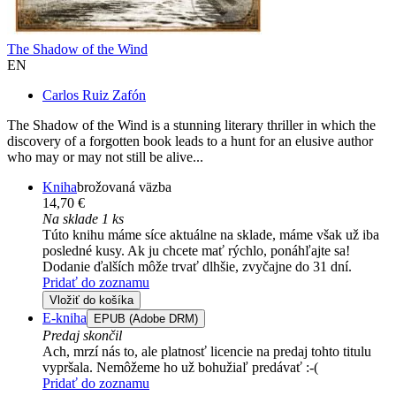
The Shadow of the Wind
EN
Carlos Ruiz Zafón
The Shadow of the Wind is a stunning literary thriller in which the
discovery of a forgotten book leads to a hunt for an elusive author
who may or may not still be alive...
Kniha
brožovaná väzba
14,70 €
Na sklade 1 ks
Túto knihu máme síce aktuálne na sklade, máme však už iba
posledné kusy. Ak ju chcete mať rýchlo, ponáhľajte sa!
Dodanie ďalších môže trvať dlhšie, zvyčajne do 31 dní.
Pridať do zoznamu
Vložiť do košíka
E-kniha
EPUB (Adobe DRM)
Predaj skončil
Ach, mrzí nás to, ale platnosť licencie na predaj tohto titulu
vypršala. Nemôžeme ho už bohužiaľ predávať :-(
Pridať do zoznamu