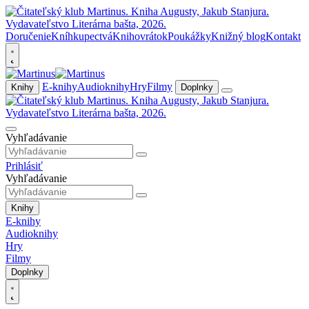
Doručenie
Kníhkupectvá
Knihovrátok
Poukážky
Knižný blog
Kontakt
E-knihy
Audioknihy
Hry
Filmy
Knihy
Doplnky
Vyhľadávanie
Prihlásiť
Vyhľadávanie
Knihy
E-knihy
Audioknihy
Hry
Filmy
Doplnky