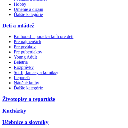
Hobby
Umenie a dizajn
Ďalšie kategórie
Deti a mládež
Knihorad – poradca kníh pre deti
Pre najmenších
Pre prvákov
Pre pubertiakov
Young Adult
Beletria
Rozprávky
Sci-fi, fantasy a komiksy
Leporelá
Náučné knihy
Ďalšie kategórie
Životopisy a reportáže
Kuchárky
Učebnice a slovníky