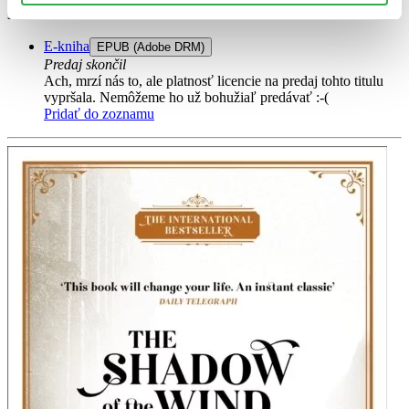
stories are a celebration of one of ...
E-kniha
EPUB (Adobe DRM)
Predaj skončil
Ach, mrzí nás to, ale platnosť licencie na predaj tohto titulu
vypršala. Nemôžeme ho už bohužiaľ predávať :-(
Pridať do zoznamu