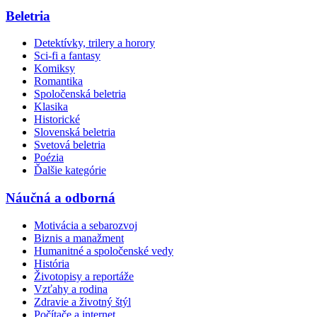
Beletria
Detektívky, trilery a horory
Sci-fi a fantasy
Komiksy
Romantika
Spoločenská beletria
Klasika
Historické
Slovenská beletria
Svetová beletria
Poézia
Ďalšie kategórie
Náučná a odborná
Motivácia a sebarozvoj
Biznis a manažment
Humanitné a spoločenské vedy
História
Životopisy a reportáže
Vzťahy a rodina
Zdravie a životný štýl
Počítače a internet