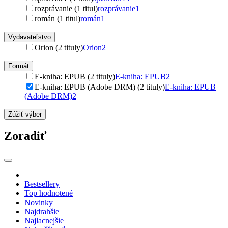
rozprávanie (1 titul)
rozprávanie
1
román (1 titul)
román
1
Vydavateľstvo
Orion (2 tituly)
Orion
2
Formát
E-kniha: EPUB (2 tituly)
E-kniha: EPUB
2
E-kniha: EPUB (Adobe DRM) (2 tituly)
E-kniha: EPUB
(Adobe DRM)
2
Zúžiť výber
Zoradiť
Bestsellery
Top hodnotené
Novinky
Najdrahšie
Najlacnejšie