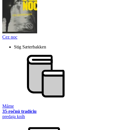
Cez noc
Stig Sæterbakken
Máme
35-ročnú tradíciu
predaja kníh