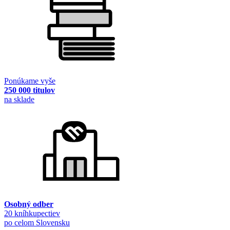
Ponúkame vyše
250 000 titulov
na sklade
Osobný odber
20 kníhkupectiev
po celom Slovensku