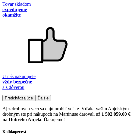
Tovar skladom
expedujeme
okamžite
U nás nakupujete
vždy bezpečne
a s dôverou
Predchádzajúce
Ďalšie
Aj z drobných vecí sa dajú urobiť veľké. Vďaka vašim Anjelským
drobným ste pri nákupoch na Martinuse darovali už
1 502 059,00 €
na Dobrého Anjela
. Ďakujeme!
Kníhkupectvá