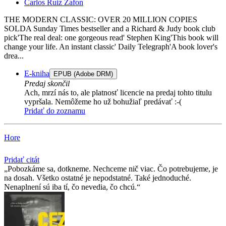
Carlos Ruiz Zafon
THE MODERN CLASSIC: OVER 20 MILLION COPIES
SOLDA Sunday Times bestseller and a Richard & Judy book club
pick'The real deal: one gorgeous read' Stephen King'This book will
change your life. An instant classic' Daily Telegraph'A book lover's
drea...
E-kniha
EPUB (Adobe DRM)
Predaj skončil
Ach, mrzí nás to, ale platnosť licencie na predaj tohto titulu
vypršala. Nemôžeme ho už bohužiaľ predávať :-(
Pridať do zoznamu
Hore
Pridať citát
Pobozkáme sa, dotkneme. Nechceme nič viac. Čo potrebujeme, je
na dosah. Všetko ostatné je nepodstatné. Také jednoduché.
Nenaplnení sú iba tí, čo nevedia, čo chcú.