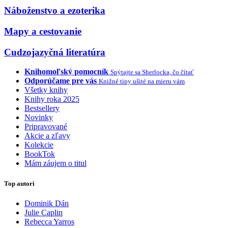
Náboženstvo a ezoterika
Mapy a cestovanie
Cudzojazyčná literatúra
Knihomoľský pomocník
Spýtajte sa Sherlocka, čo čítať
Odporúčame pre vás
Knižné tipy ušité na mieru vám
Všetky knihy
Knihy roka 2025
Bestsellery
Novinky
Pripravované
Akcie a zľavy
Kolekcie
BookTok
Mám záujem o titul
Top autori
Dominik Dán
Julie Caplin
Rebecca Yarros