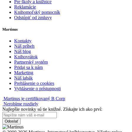
Pre školy a knižnice
Reklamácie
Knihomoľský pomocník
Odstúpiť od zmluvy
Martinus
Kontakty
Náš príbeh
Náš blog
Knihovrátok
Partnerský systém
Pridaj sa k nám
Marketing
Náš labák
Prehlásenie o cookies
Vyhlásenie o prístupnosti
Martinus je certifikovaný B Corp
Nerobíme rozdiely
Najlepšie novinky sú tie knižné. Získajte ich ako prví:
Odoslať