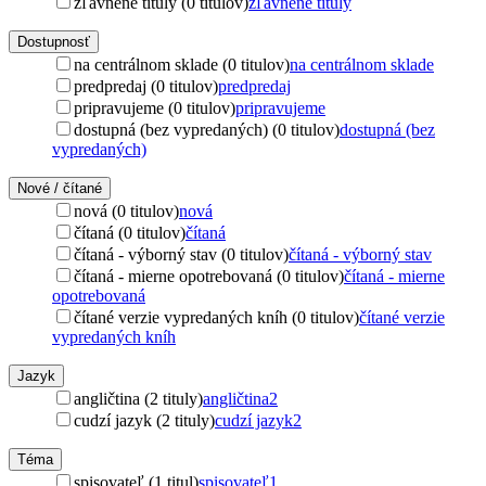
zľavnené tituly (0 titulov)
zľavnené tituly
Dostupnosť
na centrálnom sklade (0 titulov)
na centrálnom sklade
predpredaj (0 titulov)
predpredaj
pripravujeme (0 titulov)
pripravujeme
dostupná (bez vypredaných) (0 titulov)
dostupná (bez
vypredaných)
Nové / čítané
nová (0 titulov)
nová
čítaná (0 titulov)
čítaná
čítaná - výborný stav (0 titulov)
čítaná - výborný stav
čítaná - mierne opotrebovaná (0 titulov)
čítaná - mierne
opotrebovaná
čítané verzie vypredaných kníh (0 titulov)
čítané verzie
vypredaných kníh
Jazyk
angličtina (2 tituly)
angličtina
2
cudzí jazyk (2 tituly)
cudzí jazyk
2
Téma
spisovateľ (1 titul)
spisovateľ
1