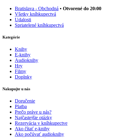
Bratislava - Obchodná
• Otvorené do 20:00
Všetky kníhkupectvá
Udalosti
Spriatelené kníhkupectvá
Kategórie
Knihy
E-knihy
Audioknihy
Hry
Filmy
Doplnky
Nakupujte u nás
Doručenie
Platba
Prečo práve u nás?
Najčastejšie otázky
Rezervácia v kníhkupectve
Ako čítať e-knihy
Ako počúvať audioknihy