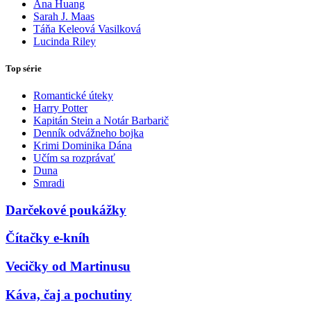
Ana Huang
Sarah J. Maas
Táňa Keleová Vasilková
Lucinda Riley
Top série
Romantické úteky
Harry Potter
Kapitán Stein a Notár Barbarič
Denník odvážneho bojka
Krimi Dominika Dána
Učím sa rozprávať
Duna
Smradi
Darčekové poukážky
Čítačky e-kníh
Vecičky od Martinusu
Káva, čaj a pochutiny