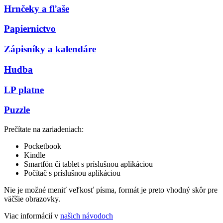
Hrnčeky a fľaše
Papiernictvo
Zápisníky a kalendáre
Hudba
LP platne
Puzzle
Prečítate na zariadeniach:
Pocketbook
Kindle
Smartfón či tablet s príslušnou aplikáciou
Počítač s príslušnou aplikáciou
Nie je možné meniť veľkosť písma, formát je preto vhodný skôr pre
väčšie obrazovky.
Viac informácií v
našich návodoch