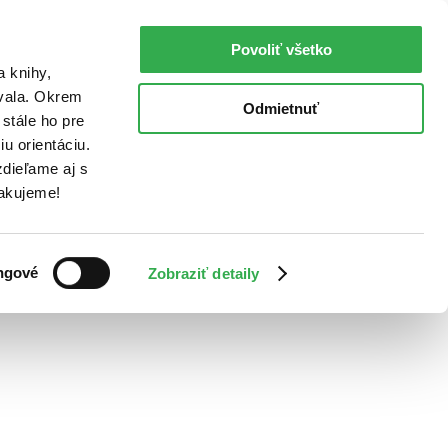
Povoliť všetko
a knihy,
ovala. Okrem
Odmietnuť
stále ho pre
u orientáciu.
dieľame aj s
Ďakujeme!
ngové
Zobraziť detaily