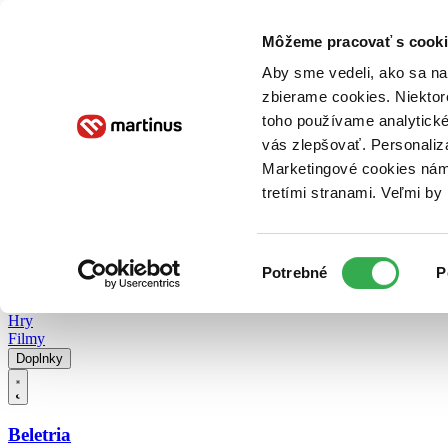
Doručenie
Kníhkupectvá
Knihovrátok
Poukážky
Knižný blog
Kontakt
Môžeme pracovať s cooki
Aby sme vedeli, ako sa na 
zbierame cookies. Niektor
E-knihy
Audioknihy
Hry
Filmy
Knihy
Doplnky
toho používame analytické
vás zlepšovať. Personaliz
Vyhľadávanie
Marketingové cookies nám 
tretími stranami. Veľmi b
Prihlásiť
Vyhľadávanie
Výber
Knihy
Potrebné
P
súhlasu
E-knihy
Audioknihy
Hry
Filmy
Doplnky
Beletria