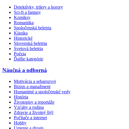
Detektívky, trilery a horory
Sci-fi a fantasy
Komiksy
Romantika
Spoločenská beletria
Klasika
Historické
Slovenská beletria
Svetová beletria
Poézia
Ďalšie kategórie
Náučná a odborná
Motivácia a sebarozvoj
Biznis a manažment
Humanitné a spoločenské vedy
História
Životopisy a reportáže
Vzťahy a rodina
Zdravie a životný štýl
Počítače a internet
Hobby
Umenie a dizajn