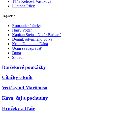
Táňa Keleová Vasilková
Lucinda Riley
Top série
Romantické úteky
Harry Potter
Kapitán Stein a Notár Barbarič
Denník odvážneho bojka
Krimi Dominika Dána
Učím sa rozprávať
Duna
Smradi
Darčekové poukážky
Čítačky e-kníh
Vecičky od Martinusu
Káva, čaj a pochutiny
Hrnčeky a fľaše