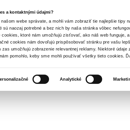
es a kontaktnými údajmi?
našom webe správate, a mohli vám zobraziť tie najlepšie tipy n
é sú naozaj potrebné a bez nich by naša stránka vôbec nefung
 cookies, ktoré nám umožňujú zisťovať, ako náš web funguje, a 
ačné cookies nám dovoľujú prispôsobovať stránku pre vašu lepši
zas umožňujú zobrazenie relevantnej reklamy. Niektoré údaje z
y nám pomohlo, keby sme mohli používať všetky tieto cookies. 
ersonalizačné
Analytické
Marketi