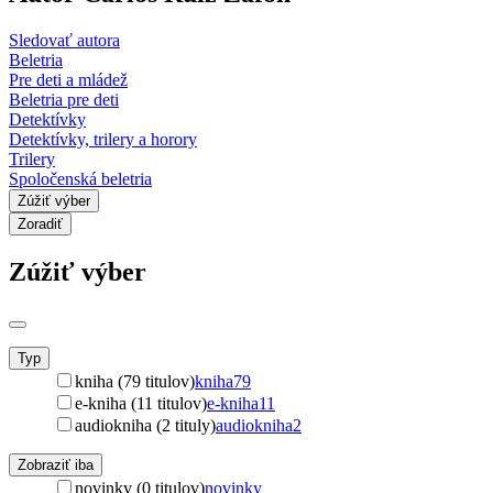
Sledovať autora
Beletria
Pre deti a mládež
Beletria pre deti
Detektívky
Detektívky, trilery a horory
Trilery
Spoločenská beletria
Zúžiť výber
Zoradiť
Zúžiť výber
Typ
kniha (79 titulov)
kniha
79
e-kniha (11 titulov)
e-kniha
11
audiokniha (2 tituly)
audiokniha
2
Zobraziť iba
novinky (0 titulov)
novinky