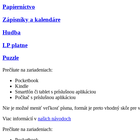
Papiernictvo
Zápisníky a kalendáre
Hudba
LP platne
Puzzle
Prečítate na zariadeniach:
Pocketbook
Kindle
Smartfón či tablet s príslušnou aplikáciou
Počítač s príslušnou aplikáciou
Nie je možné meniť veľkosť písma, formát je preto vhodný skôr pre 
Viac informácií v
našich návodoch
Prečítate na zariadeniach:
Pocketbook