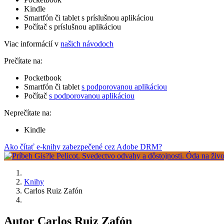
Kindle
Smartfón či tablet s príslušnou aplikáciou
Počítač s príslušnou aplikáciou
Viac informácií v
našich návodoch
Prečítate na:
Pocketbook
Smartfón či tablet
s podporovanou aplikáciou
Počítač
s podporovanou aplikáciou
Neprečítate na:
Kindle
Ako čítať e-knihy zabezpečené cez Adobe DRM?
Knihy
Carlos Ruiz Zafón
Autor Carlos Ruiz Zafón