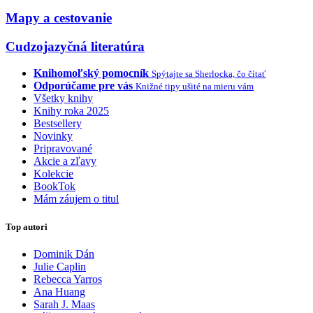
Mapy a cestovanie
Cudzojazyčná literatúra
Knihomoľský pomocník
Spýtajte sa Sherlocka, čo čítať
Odporúčame pre vás
Knižné tipy ušité na mieru vám
Všetky knihy
Knihy roka 2025
Bestsellery
Novinky
Pripravované
Akcie a zľavy
Kolekcie
BookTok
Mám záujem o titul
Top autori
Dominik Dán
Julie Caplin
Rebecca Yarros
Ana Huang
Sarah J. Maas