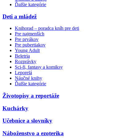
Ďalšie kategórie
Deti a mládež
Knihorad – poradca kníh pre deti
Pre najmenších
Pre prvákov
Pre pubertiakov
Young Adult
Beletria
Rozprávky
Sci-fi, fantasy a komiksy
Leporelá
Náučné knihy
Ďalšie kategórie
Životopisy a reportáže
Kuchárky
Učebnice a slovníky
Náboženstvo a ezoterika