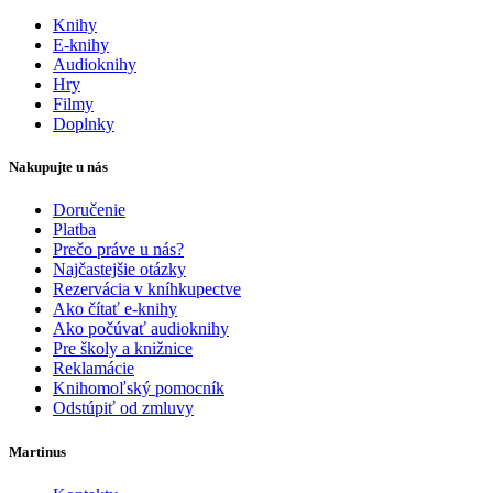
Knihy
E-knihy
Audioknihy
Hry
Filmy
Doplnky
Nakupujte u nás
Doručenie
Platba
Prečo práve u nás?
Najčastejšie otázky
Rezervácia v kníhkupectve
Ako čítať e-knihy
Ako počúvať audioknihy
Pre školy a knižnice
Reklamácie
Knihomoľský pomocník
Odstúpiť od zmluvy
Martinus