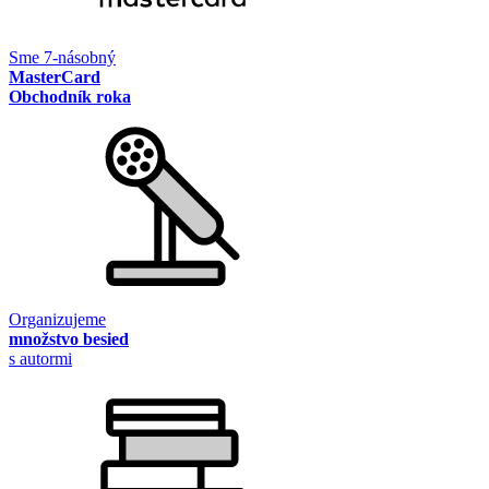
Sme 7-násobný
MasterCard
Obchodník roka
Organizujeme
množstvo besied
s autormi