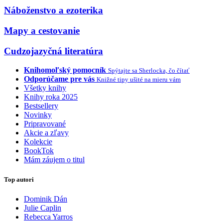
Náboženstvo a ezoterika
Mapy a cestovanie
Cudzojazyčná literatúra
Knihomoľský pomocník
Spýtajte sa Sherlocka, čo čítať
Odporúčame pre vás
Knižné tipy ušité na mieru vám
Všetky knihy
Knihy roka 2025
Bestsellery
Novinky
Pripravované
Akcie a zľavy
Kolekcie
BookTok
Mám záujem o titul
Top autori
Dominik Dán
Julie Caplin
Rebecca Yarros