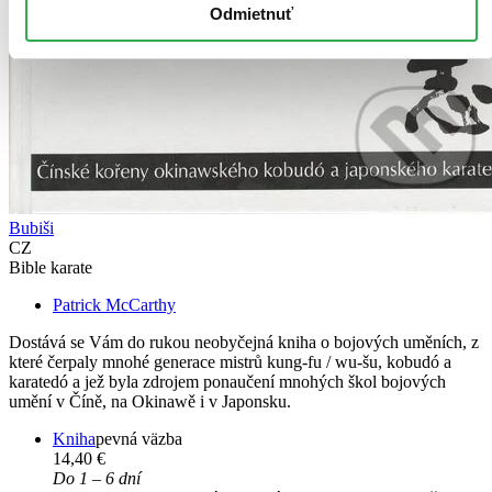
Odmietnuť
Bubiši
CZ
Bible karate
Patrick McCarthy
Dostává se Vám do rukou neobyčejná kniha o bojových uměních, z
které čerpaly mnohé generace mistrů kung-fu / wu-šu, kobudó a
karatedó a jež byla zdrojem ponaučení mnohých škol bojových
umění v Číně, na Okinawě i v Japonsku.
Kniha
pevná väzba
14,40 €
Do 1 – 6 dní