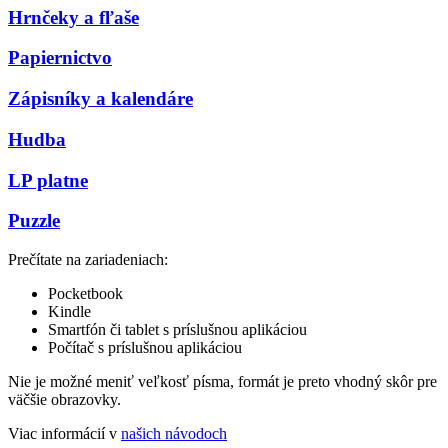
Hrnčeky a fľaše
Papiernictvo
Zápisníky a kalendáre
Hudba
LP platne
Puzzle
Prečítate na zariadeniach:
Pocketbook
Kindle
Smartfón či tablet s príslušnou aplikáciou
Počítač s príslušnou aplikáciou
Nie je možné meniť veľkosť písma, formát je preto vhodný skôr pre
väčšie obrazovky.
Viac informácií v
našich návodoch