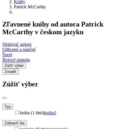
Knihy
Patrick McCarthy
Zľavnené knihy od autora Patrick
McCarthy v českom jazyku
Sledovať autora
Odborné a náučné
Šport
Bojové umenia
Zúžiť výber
Zoradiť
Zúžiť výber
Typ
kniha (1 titul)
kniha
1
Zobraziť iba