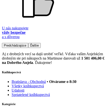
U nás nakupujete
vždy bezpečne
a s dôverou
Predchádzajúce
Ďalšie
Aj z drobných vecí sa dajú urobiť veľké. Vďaka vašim Anjelským
drobným ste pri nákupoch na Martinuse darovali už
1 501 406,00 €
na Dobrého Anjela
. Ďakujeme!
Kníhkupectvá
Bratislava - Obchodná
• Otvárame o 8:30
Všetky kníhkupectvá
Udalosti
Spriatelené kníhkupectvá
Kategórie