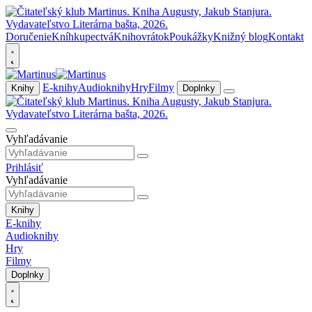
Doručenie
Kníhkupectvá
Knihovrátok
Poukážky
Knižný blog
Kontakt
E-knihy
Audioknihy
Hry
Filmy
Knihy
Doplnky
Vyhľadávanie
Prihlásiť
Vyhľadávanie
Knihy
E-knihy
Audioknihy
Hry
Filmy
Doplnky