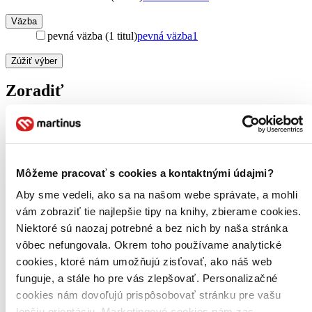
Väzba
pevná väzba (1 titul)
pevná väzba
1
Zúžiť výber
Zoradiť
Bestsellery
Top hodnotené
Môžeme pracovať s cookies a kontaktnými údajmi?
Novinky
Najdrahšie
Aby sme vedeli, ako sa na našom webe správate, a mohli
Najlacnejšie
vám zobraziť tie najlepšie tipy na knihy, zbierame cookies.
Najvyššia zľava
Niektoré sú naozaj potrebné a bez nich by naša stránka
vôbec nefungovala. Okrem toho používame analytické
Použité filtre
cookies, ktoré nám umožňujú zisťovať, ako náš web
Zrušiť filtre
funguje, a stále ho pre vás zlepšovať. Personalizačné
V českom jazyku
dostupné
cookies nám dovoľujú prispôsobovať stránku pre vašu
lepšiu orientáciu. Marketingové cookies nám zas