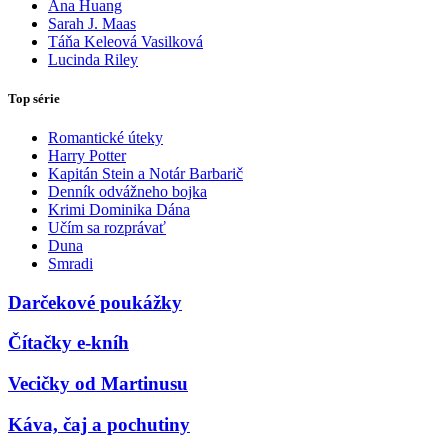
Ana Huang
Sarah J. Maas
Táňa Keleová Vasilková
Lucinda Riley
Top série
Romantické úteky
Harry Potter
Kapitán Stein a Notár Barbarič
Denník odvážneho bojka
Krimi Dominika Dána
Učím sa rozprávať
Duna
Smradi
Darčekové poukážky
Čítačky e-kníh
Vecičky od Martinusu
Káva, čaj a pochutiny