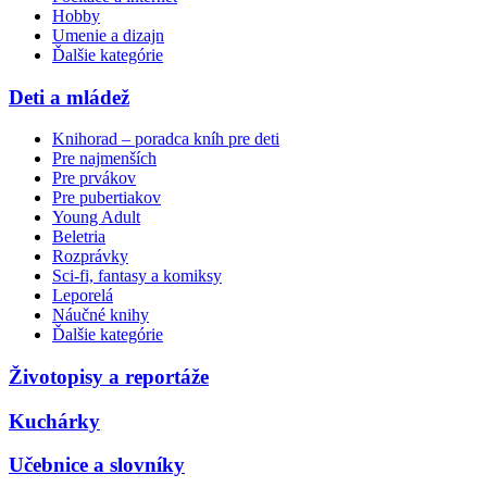
Hobby
Umenie a dizajn
Ďalšie kategórie
Deti a mládež
Knihorad – poradca kníh pre deti
Pre najmenších
Pre prvákov
Pre pubertiakov
Young Adult
Beletria
Rozprávky
Sci-fi, fantasy a komiksy
Leporelá
Náučné knihy
Ďalšie kategórie
Životopisy a reportáže
Kuchárky
Učebnice a slovníky