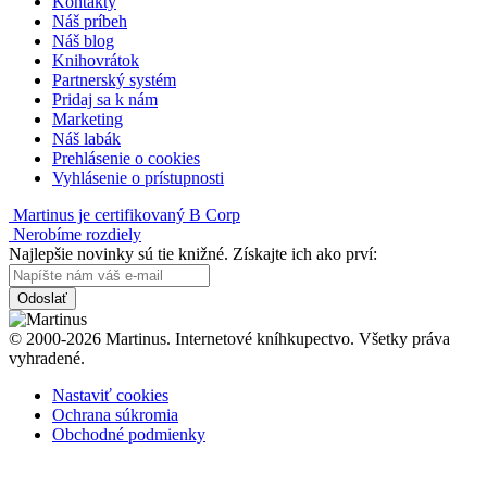
Kontakty
Náš príbeh
Náš blog
Knihovrátok
Partnerský systém
Pridaj sa k nám
Marketing
Náš labák
Prehlásenie o cookies
Vyhlásenie o prístupnosti
Martinus je certifikovaný B Corp
Nerobíme rozdiely
Najlepšie novinky sú tie knižné. Získajte ich ako prví:
Odoslať
© 2000-2026 Martinus. Internetové kníhkupectvo. Všetky práva
vyhradené.
Nastaviť cookies
Ochrana súkromia
Obchodné podmienky