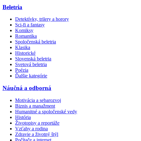
Beletria
Detektívky, trilery a horory
Sci-fi a fantasy
Komiksy
Romantika
Spoločenská beletria
Klasika
Historické
Slovenská beletria
Svetová beletria
Poézia
Ďalšie kategórie
Náučná a odborná
Motivácia a sebarozvoj
Biznis a manažment
Humanitné a spoločenské vedy
História
Životopisy a reportáže
Vzťahy a rodina
Zdravie a životný štýl
Počítače a internet