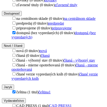
novinky (0 titulov)
novinky
zľavnené tituly (0 titulov)
zľavnené tituly
Dostupnosť
na centrálnom sklade (0 titulov)
na centrálnom sklade
predpredaj (0 titulov)
predpredaj
pripravujeme (0 titulov)
pripravujeme
dostupná (bez vypredaných) (0 titulov)
dostupná (bez
vypredaných)
Nové / čítané
nová (0 titulov)
nová
čítaná (0 titulov)
čítaná
čítaná - výborný stav (0 titulov)
čítaná - výborný stav
čítaná - mierne opotrebovaná (0 titulov)
čítaná - mierne
opotrebovaná
čítané verzie vypredaných kníh (0 titulov)
čítané verzie
vypredaných kníh
Jazyk
čeština (1 titul)
čeština
1
Vydavateľstvo
CAD PRESS (1 titul)
CAD PRESS
1