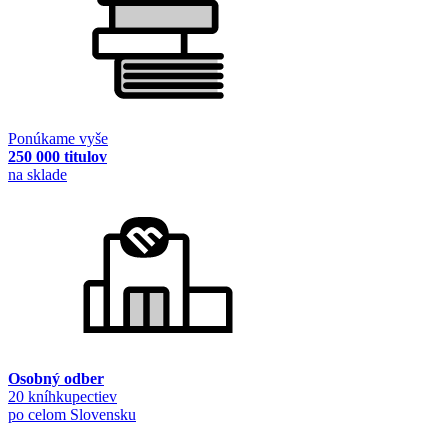
Ponúkame vyše
250 000 titulov
na sklade
Osobný odber
20 kníhkupectiev
po celom Slovensku