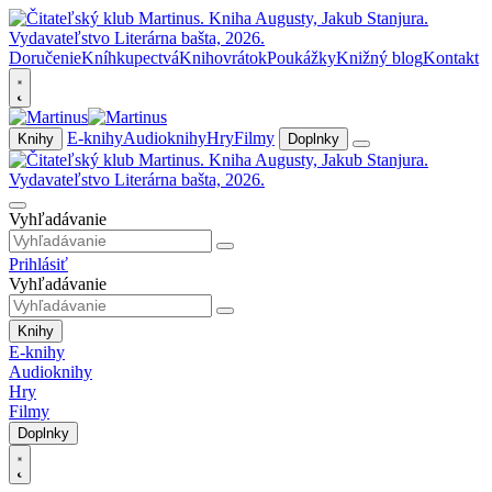
Doručenie
Kníhkupectvá
Knihovrátok
Poukážky
Knižný blog
Kontakt
E-knihy
Audioknihy
Hry
Filmy
Knihy
Doplnky
Vyhľadávanie
Prihlásiť
Vyhľadávanie
Knihy
E-knihy
Audioknihy
Hry
Filmy
Doplnky