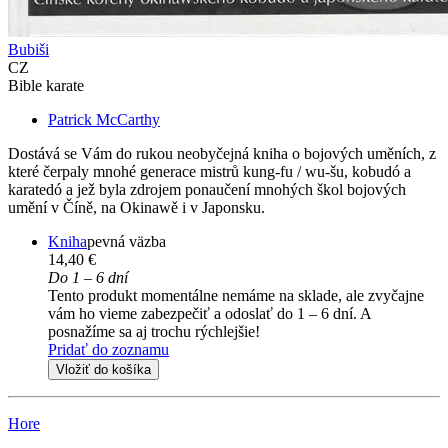
Bubiši
CZ
Bible karate
Patrick McCarthy
Dostává se Vám do rukou neobyčejná kniha o bojových uměních, z
které čerpaly mnohé generace mistrů kung-fu / wu-šu, kobudó a
karatedó a jež byla zdrojem ponaučení mnohých škol bojových
umění v Číně, na Okinawě i v Japonsku.
Kniha
pevná väzba
14,40 €
Do 1 – 6 dní
Tento produkt momentálne nemáme na sklade, ale zvyčajne
vám ho vieme zabezpečiť a odoslať do 1 – 6 dní. A
posnažíme sa aj trochu rýchlejšie!
Pridať do zoznamu
Vložiť do košíka
Hore