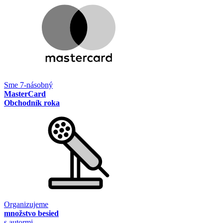
Sme 7-násobný
MasterCard
Obchodník roka
Organizujeme
množstvo besied
s autormi