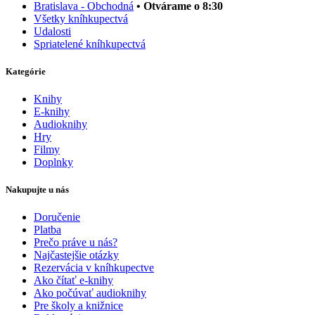
Bratislava - Obchodná
• Otvárame o 8:30
Všetky kníhkupectvá
Udalosti
Spriatelené kníhkupectvá
Kategórie
Knihy
E-knihy
Audioknihy
Hry
Filmy
Doplnky
Nakupujte u nás
Doručenie
Platba
Prečo práve u nás?
Najčastejšie otázky
Rezervácia v kníhkupectve
Ako čítať e-knihy
Ako počúvať audioknihy
Pre školy a knižnice