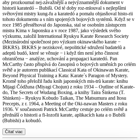
aby prozkoumal nej-závažnější a nejvýznamnější dokument v
historii karatedó – Bubiši. Od té doby roz-mlouval s nejlepšími
světovými mistry kung-fu a karatedó a pomalu objasňoval histo-rii
tohoto dokumentu a s ním spojených bojových systémů. Když se v
roce 1985 přestěhoval do Japonska, stal se osobním zástupcem
mistra Kima v Japonsku a v roce 1987, jako výsledek svého
výzkumu, založil International Ryukyu Karate Research Society
(Mezinárodní společnost pro výzkum okinawského karate −
IRKRS). IRKRS je neziskové, nepolitické sdružení badatelů a
adeptů budó, které se věnuje − i když tím není jeho činnost
ohraničena − analýze, uchování a propagaci karatedó. Pan
McCarthy často přispívá do časopisů o bojových uměních po celém
světě a je autorem publikací Classical Kata of Okinawan Karate,
Beyond Physical Training a Kata: Karate´s Paragon of Mystery.
Kromě toho přeložil řadu knih japonských mis-trů karate: knihu
Mijagi Čódžuna (Miyagi Chojun) z roku 1934 – Outline of Karate-
do, The Secrets of Wudang Boxing, a knihy Taira Šinkena (T.
Shinken) – Ryukyu Kobudo Taikan, The Matsumura and Itosu
Precepts, z r. 1964, a Meeting of the Oki-nawan Masters z roku
1936. V současnosti Patrick McCarthy cestuje po celém světě a
přednáší o historii a fi-lozofii karate, aplikacích kata a o Bubiši
(Bubishi) a kobudó.
Čítať viac