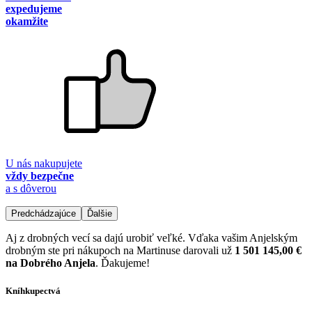
expedujeme
okamžite
U nás nakupujete
vždy bezpečne
a s dôverou
Predchádzajúce
Ďalšie
Aj z drobných vecí sa dajú urobiť veľké. Vďaka vašim Anjelským
drobným ste pri nákupoch na Martinuse darovali už
1 501 145,00 €
na Dobrého Anjela
. Ďakujeme!
Kníhkupectvá