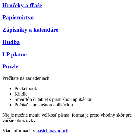
Hrnčeky a fľaše
Papiernictvo
Zápisníky a kalendáre
Hudba
LP platne
Puzzle
Prečítate na zariadeniach:
Pocketbook
Kindle
Smartfón či tablet s príslušnou aplikáciou
Počítač s príslušnou aplikáciou
Nie je možné meniť veľkosť písma, formát je preto vhodný skôr pre
väčšie obrazovky.
Viac informácií v
našich návodoch