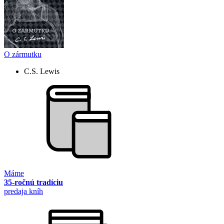
O zármutku
C.S. Lewis
Máme
35-ročnú tradíciu
predaja kníh