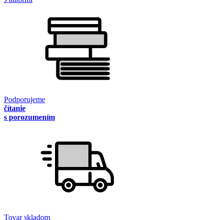
Podporujeme
čítanie
s porozumením
Tovar skladom