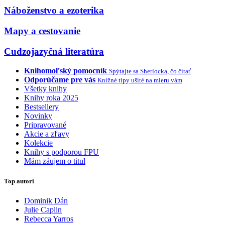
Náboženstvo a ezoterika
Mapy a cestovanie
Cudzojazyčná literatúra
Knihomoľský pomocník
Spýtajte sa Sherlocka, čo čítať
Odporúčame pre vás
Knižné tipy ušité na mieru vám
Všetky knihy
Knihy roka 2025
Bestsellery
Novinky
Pripravované
Akcie a zľavy
Kolekcie
Knihy s podporou FPU
Mám záujem o titul
Top autori
Dominik Dán
Julie Caplin
Rebecca Yarros