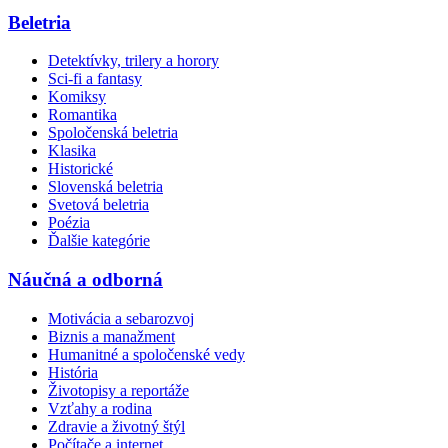
Beletria
Detektívky, trilery a horory
Sci-fi a fantasy
Komiksy
Romantika
Spoločenská beletria
Klasika
Historické
Slovenská beletria
Svetová beletria
Poézia
Ďalšie kategórie
Náučná a odborná
Motivácia a sebarozvoj
Biznis a manažment
Humanitné a spoločenské vedy
História
Životopisy a reportáže
Vzťahy a rodina
Zdravie a životný štýl
Počítače a internet