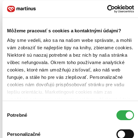
Zoradiť
Môžeme pracovať s cookies a kontaktnými údajmi?
Bestsellery
Aby sme vedeli, ako sa na našom webe správate, a mohli
Top hodnotené
vám zobraziť tie najlepšie tipy na knihy, zbierame cookies.
Novinky
Najdrahšie
Niektoré sú naozaj potrebné a bez nich by naša stránka
Najlacnejšie
vôbec nefungovala. Okrem toho používame analytické
Najvyššia zľava
cookies, ktoré nám umožňujú zisťovať, ako náš web
funguje, a stále ho pre vás zlepšovať. Personalizačné
cookies nám dovoľujú prispôsobovať stránku pre vašu
lepšiu orientáciu. Marketingové cookies nám zas
umožňujú zobrazenie relevantnej reklamy. Niektoré údaje
zdieľame aj s tretími stranami. Veľmi by nám pomohlo,
Výber
keby sme mohli používať všetky tieto cookies. Ďakujeme!
Potrebné
súhlasu
Personalizačné