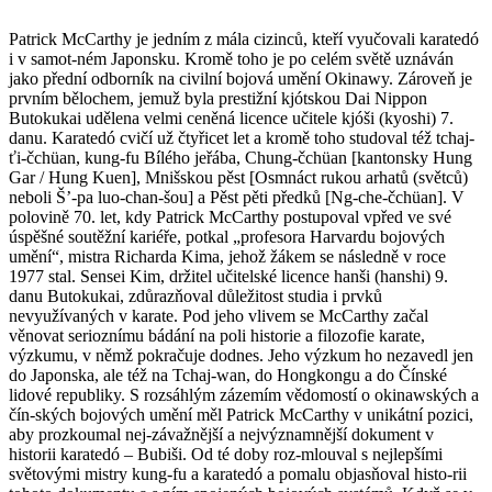
Patrick McCarthy je jedním z mála cizinců, kteří vyučovali karatedó
i v samot-ném Japonsku. Kromě toho je po celém světě uznáván
jako přední odborník na civilní bojová umění Okinawy. Zároveň je
prvním bělochem, jemuž byla prestižní kjótskou Dai Nippon
Butokukai udělena velmi ceněná licence učitele kjóši (kyoshi) 7.
danu. Karatedó cvičí už čtyřicet let a kromě toho studoval též tchaj-
ťi-čchüan, kung-fu Bílého jeřába, Chung-čchüan [kantonsky Hung
Gar / Hung Kuen], Mnišskou pěst [Osmnáct rukou arhatů (světců)
neboli Š’-pa luo-chan-šou] a Pěst pěti předků [Ng-che-čchüan]. V
polovině 70. let, kdy Patrick McCarthy postupoval vpřed ve své
úspěšné soutěžní kariéře, potkal „profesora Harvardu bojových
umění“, mistra Richarda Kima, jehož žákem se následně v roce
1977 stal. Sensei Kim, držitel učitelské licence hanši (hanshi) 9.
danu Butokukai, zdůrazňoval důležitost studia i prvků
nevyužívaných v karate. Pod jeho vlivem se McCarthy začal
věnovat serioznímu bádání na poli historie a filozofie karate,
výzkumu, v němž pokračuje dodnes. Jeho výzkum ho nezavedl jen
do Japonska, ale též na Tchaj-wan, do Hongkongu a do Čínské
lidové republiky. S rozsáhlým zázemím vědomostí o okinawských a
čín-ských bojových umění měl Patrick McCarthy v unikátní pozici,
aby prozkoumal nej-závažnější a nejvýznamnější dokument v
historii karatedó – Bubiši. Od té doby roz-mlouval s nejlepšími
světovými mistry kung-fu a karatedó a pomalu objasňoval histo-rii