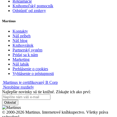
Reklamácie
Knihomoľský pomocník
Odstúpiť od zmluvy
Martinus
Kontakty
Náš príbeh
Náš blog
Knihovrátok
Partnerský systém
Pridaj sa k nám
Marketing
Náš labák
Prehlásenie o cookies
Vyhlásenie o prístupnosti
Martinus je certifikovaný B Corp
Nerobíme rozdiely
Najlepšie novinky sú tie knižné. Získajte ich ako prví:
Odoslať
© 2000-2026 Martinus. Internetové kníhkupectvo. Všetky práva
vyhradené.