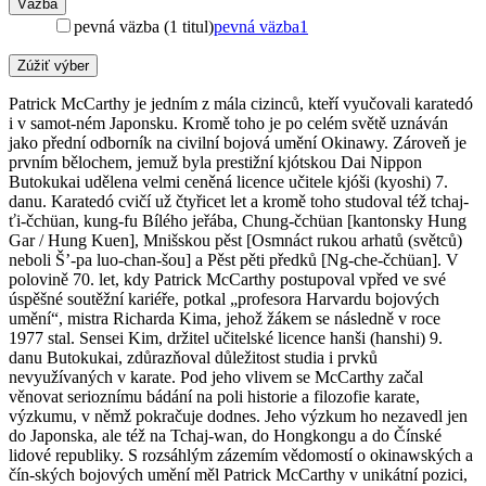
Väzba
pevná väzba (1 titul)
pevná väzba
1
Zúžiť výber
Patrick McCarthy je jedním z mála cizinců, kteří vyučovali karatedó
i v samot-ném Japonsku. Kromě toho je po celém světě uznáván
jako přední odborník na civilní bojová umění Okinawy. Zároveň je
prvním bělochem, jemuž byla prestižní kjótskou Dai Nippon
Butokukai udělena velmi ceněná licence učitele kjóši (kyoshi) 7.
danu. Karatedó cvičí už čtyřicet let a kromě toho studoval též tchaj-
ťi-čchüan, kung-fu Bílého jeřába, Chung-čchüan [kantonsky Hung
Gar / Hung Kuen], Mnišskou pěst [Osmnáct rukou arhatů (světců)
neboli Š’-pa luo-chan-šou] a Pěst pěti předků [Ng-che-čchüan]. V
polovině 70. let, kdy Patrick McCarthy postupoval vpřed ve své
úspěšné soutěžní kariéře, potkal „profesora Harvardu bojových
umění“, mistra Richarda Kima, jehož žákem se následně v roce
1977 stal. Sensei Kim, držitel učitelské licence hanši (hanshi) 9.
danu Butokukai, zdůrazňoval důležitost studia i prvků
nevyužívaných v karate. Pod jeho vlivem se McCarthy začal
věnovat serioznímu bádání na poli historie a filozofie karate,
výzkumu, v němž pokračuje dodnes. Jeho výzkum ho nezavedl jen
do Japonska, ale též na Tchaj-wan, do Hongkongu a do Čínské
lidové republiky. S rozsáhlým zázemím vědomostí o okinawských a
čín-ských bojových umění měl Patrick McCarthy v unikátní pozici,