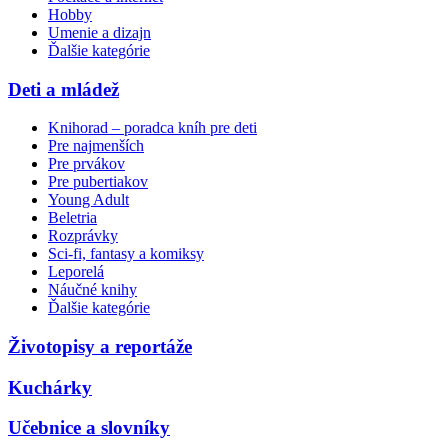
Hobby
Umenie a dizajn
Ďalšie kategórie
Deti a mládež
Knihorad – poradca kníh pre deti
Pre najmenších
Pre prvákov
Pre pubertiakov
Young Adult
Beletria
Rozprávky
Sci-fi, fantasy a komiksy
Leporelá
Náučné knihy
Ďalšie kategórie
Životopisy a reportáže
Kuchárky
Učebnice a slovníky