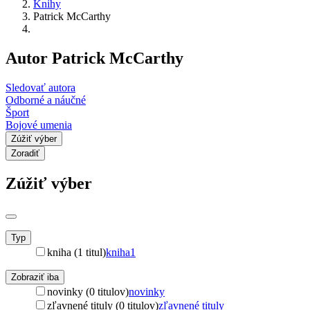
Knihy
Patrick McCarthy
Autor Patrick McCarthy
Sledovať autora
Odborné a náučné
Šport
Bojové umenia
Zúžiť výber
Zoradiť
Zúžiť výber
Typ
kniha (1 titul)
kniha
1
Zobraziť iba
novinky (0 titulov)
novinky
zľavnené tituly (0 titulov)
zľavnené tituly