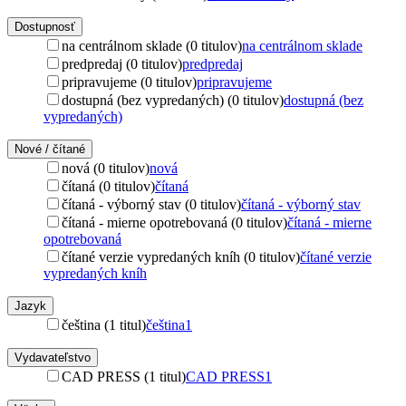
Dostupnosť
na centrálnom sklade (0 titulov)
na centrálnom sklade
predpredaj (0 titulov)
predpredaj
pripravujeme (0 titulov)
pripravujeme
dostupná (bez vypredaných) (0 titulov)
dostupná (bez
vypredaných)
Nové / čítané
nová (0 titulov)
nová
čítaná (0 titulov)
čítaná
čítaná - výborný stav (0 titulov)
čítaná - výborný stav
čítaná - mierne opotrebovaná (0 titulov)
čítaná - mierne
opotrebovaná
čítané verzie vypredaných kníh (0 titulov)
čítané verzie
vypredaných kníh
Jazyk
čeština (1 titul)
čeština
1
Vydavateľstvo
CAD PRESS (1 titul)
CAD PRESS
1