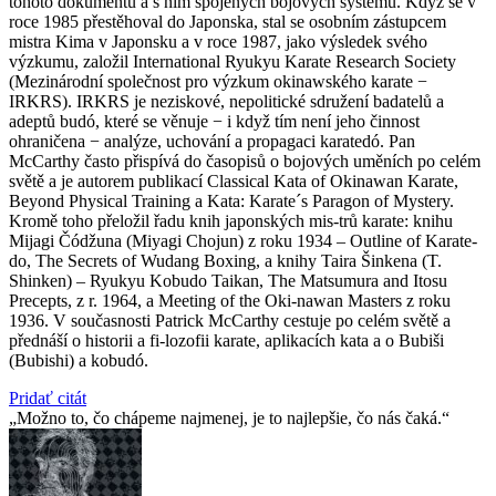
tohoto dokumentu a s ním spojených bojových systémů. Když se v
roce 1985 přestěhoval do Japonska, stal se osobním zástupcem
mistra Kima v Japonsku a v roce 1987, jako výsledek svého
výzkumu, založil International Ryukyu Karate Research Society
(Mezinárodní společnost pro výzkum okinawského karate −
IRKRS). IRKRS je neziskové, nepolitické sdružení badatelů a
adeptů budó, které se věnuje − i když tím není jeho činnost
ohraničena − analýze, uchování a propagaci karatedó. Pan
McCarthy často přispívá do časopisů o bojových uměních po celém
světě a je autorem publikací Classical Kata of Okinawan Karate,
Beyond Physical Training a Kata: Karate´s Paragon of Mystery.
Kromě toho přeložil řadu knih japonských mis-trů karate: knihu
Mijagi Čódžuna (Miyagi Chojun) z roku 1934 – Outline of Karate-
do, The Secrets of Wudang Boxing, a knihy Taira Šinkena (T.
Shinken) – Ryukyu Kobudo Taikan, The Matsumura and Itosu
Precepts, z r. 1964, a Meeting of the Oki-nawan Masters z roku
1936. V současnosti Patrick McCarthy cestuje po celém světě a
přednáší o historii a fi-lozofii karate, aplikacích kata a o Bubiši
(Bubishi) a kobudó.
Pridať citát
Možno to, čo chápeme najmenej, je to najlepšie, čo nás čaká.