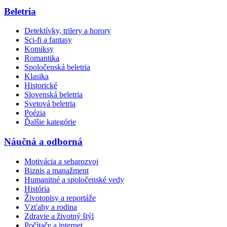
Beletria
Detektívky, trilery a horory
Sci-fi a fantasy
Komiksy
Romantika
Spoločenská beletria
Klasika
Historické
Slovenská beletria
Svetová beletria
Poézia
Ďalšie kategórie
Náučná a odborná
Motivácia a sebarozvoj
Biznis a manažment
Humanitné a spoločenské vedy
História
Životopisy a reportáže
Vzťahy a rodina
Zdravie a životný štýl
Počítače a internet