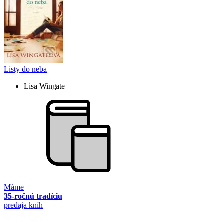
Listy do neba
Lisa Wingate
Máme
35-ročnú tradíciu
predaja kníh