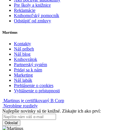
Pre školy a knižnice
Reklamácie
Knihomoľský pomocník
Odstúpiť od zmluvy
Martinus
Kontakty
Náš príbeh
Náš blog
Knihovrátok
Partnerský systém
Pridaj sa k nám
Marketing
Náš labák
Prehlásenie o cookies
Vyhlásenie o prístupnosti
Martinus je certifikovaný B Corp
Nerobíme rozdiely
Najlepšie novinky sú tie knižné. Získajte ich ako prví:
Odoslať