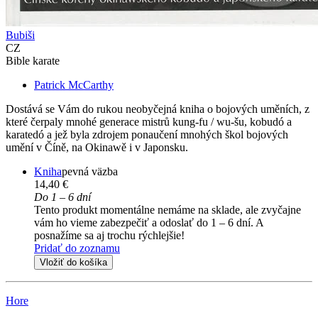
Bubiši
CZ
Bible karate
Patrick McCarthy
Dostává se Vám do rukou neobyčejná kniha o bojových uměních, z
které čerpaly mnohé generace mistrů kung-fu / wu-šu, kobudó a
karatedó a jež byla zdrojem ponaučení mnohých škol bojových
umění v Číně, na Okinawě i v Japonsku.
Kniha
pevná väzba
14,40 €
Do 1 – 6 dní
Tento produkt momentálne nemáme na sklade, ale zvyčajne
vám ho vieme zabezpečiť a odoslať do 1 – 6 dní. A
posnažíme sa aj trochu rýchlejšie!
Pridať do zoznamu
Vložiť do košíka
Hore