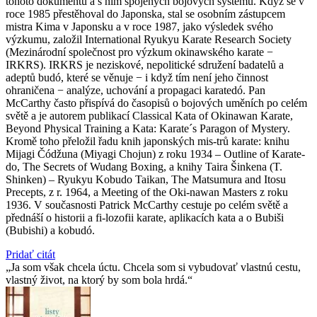
tohoto dokumentu a s ním spojených bojových systémů. Když se v
roce 1985 přestěhoval do Japonska, stal se osobním zástupcem
mistra Kima v Japonsku a v roce 1987, jako výsledek svého
výzkumu, založil International Ryukyu Karate Research Society
(Mezinárodní společnost pro výzkum okinawského karate −
IRKRS). IRKRS je neziskové, nepolitické sdružení badatelů a
adeptů budó, které se věnuje − i když tím není jeho činnost
ohraničena − analýze, uchování a propagaci karatedó. Pan
McCarthy často přispívá do časopisů o bojových uměních po celém
světě a je autorem publikací Classical Kata of Okinawan Karate,
Beyond Physical Training a Kata: Karate´s Paragon of Mystery.
Kromě toho přeložil řadu knih japonských mis-trů karate: knihu
Mijagi Čódžuna (Miyagi Chojun) z roku 1934 – Outline of Karate-
do, The Secrets of Wudang Boxing, a knihy Taira Šinkena (T.
Shinken) – Ryukyu Kobudo Taikan, The Matsumura and Itosu
Precepts, z r. 1964, a Meeting of the Oki-nawan Masters z roku
1936. V současnosti Patrick McCarthy cestuje po celém světě a
přednáší o historii a fi-lozofii karate, aplikacích kata a o Bubiši
(Bubishi) a kobudó.
Pridať citát
Ja som však chcela úctu. Chcela som si vybudovať vlastnú cestu,
vlastný život, na ktorý by som bola hrdá.