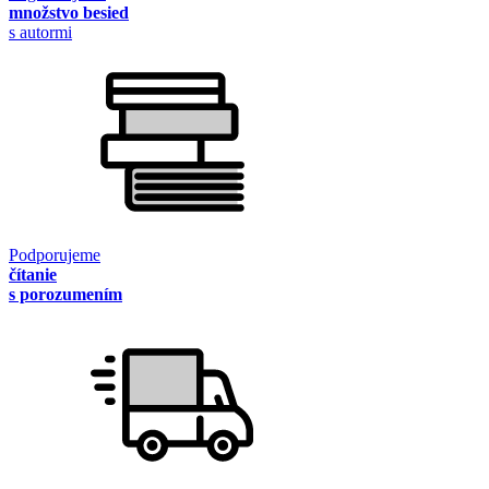
množstvo besied
s autormi
Podporujeme
čítanie
s porozumením