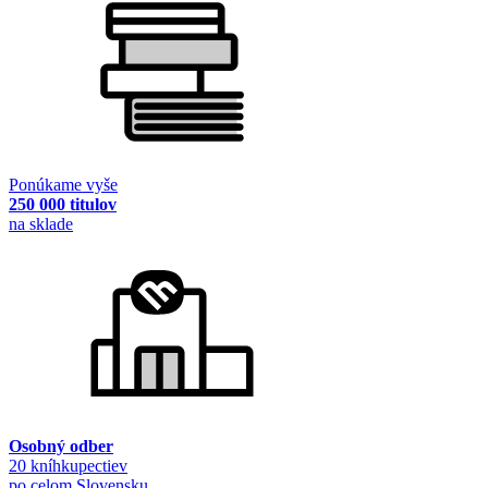
Ponúkame vyše
250 000 titulov
na sklade
Osobný odber
20 kníhkupectiev
po celom Slovensku