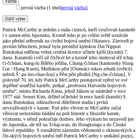
Väzba
pevná väzba (1 titul)
pevná väzba
1
Zúžiť výber
Patrick McCarthy je jedním z mála cizinců, kteří vyučovali karatedó
i v samot-ném Japonsku. Kromě toho je po celém světě uznáván
jako přední odborník na civilní bojová umění Okinawy. Zároveň je
prvním bělochem, jemuž byla prestižní kjótskou Dai Nippon
Butokukai udělena velmi ceněná licence učitele kjóši (kyoshi) 7.
danu. Karatedó cvičí už čtyřicet let a kromě toho studoval též tchaj-
ťi-čchüan, kung-fu Bílého jeřába, Chung-čchüan [kantonsky Hung
Gar / Hung Kuen], Mnišskou pěst [Osmnáct rukou arhatů (světců)
neboli Š’-pa luo-chan-šou] a Pěst pěti předků [Ng-che-čchüan]. V
polovině 70. let, kdy Patrick McCarthy postupoval vpřed ve své
úspěšné soutěžní kariéře, potkal „profesora Harvardu bojových
umění“, mistra Richarda Kima, jehož žákem se následně v roce
1977 stal. Sensei Kim, držitel učitelské licence hanši (hanshi) 9.
danu Butokukai, zdůrazňoval důležitost studia i prvků
nevyužívaných v karate. Pod jeho vlivem se McCarthy začal
věnovat serioznímu bádání na poli historie a filozofie karate,
výzkumu, v němž pokračuje dodnes. Jeho výzkum ho nezavedl jen
do Japonska, ale též na Tchaj-wan, do Hongkongu a do Čínské
lidové republiky. S rozsáhlým zázemím vědomostí o okinawských a
čín-ských bojových umění měl Patrick McCarthy v unikátní pozici,