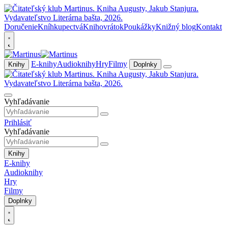
Doručenie
Kníhkupectvá
Knihovrátok
Poukážky
Knižný blog
Kontakt
E-knihy
Audioknihy
Hry
Filmy
Knihy
Doplnky
Vyhľadávanie
Prihlásiť
Vyhľadávanie
Knihy
E-knihy
Audioknihy
Hry
Filmy
Doplnky