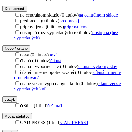
Dostupnosť
na centrálnom sklade (0 titulov)
na centrálnom sklade
predpredaj (0 titulov)
predpredaj
pripravujeme (0 titulov)
pripravujeme
dostupná (bez vypredaných) (0 titulov)
dostupná (bez
vypredaných)
Nové / čítané
nová (0 titulov)
nová
čítaná (0 titulov)
čítaná
čítaná - výborný stav (0 titulov)
čítaná - výborný stav
čítaná - mierne opotrebovaná (0 titulov)
čítaná - mierne
opotrebovaná
čítané verzie vypredaných kníh (0 titulov)
čítané verzie
vypredaných kníh
Jazyk
čeština (1 titul)
čeština
1
Vydavateľstvo
CAD PRESS (1 titul)
CAD PRESS
1