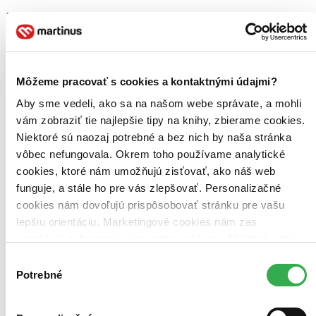
Zoradiť
Môžeme pracovať s cookies a kontaktnými údajmi?
Bestsellery
Top hodnotené
Aby sme vedeli, ako sa na našom webe správate, a mohli
Novinky
vám zobraziť tie najlepšie tipy na knihy, zbierame cookies.
Najdrahšie
Najlacnejšie
Niektoré sú naozaj potrebné a bez nich by naša stránka
Najvyššia zľava
vôbec nefungovala. Okrem toho používame analytické
cookies, ktoré nám umožňujú zisťovať, ako náš web
funguje, a stále ho pre vás zlepšovať. Personalizačné
cookies nám dovoľujú prispôsobovať stránku pre vašu
lepšiu orientáciu. Marketingové cookies nám zas
umožňujú zobrazenie relevantnej reklamy. Niektoré údaje
zdieľame aj s tretími stranami. Veľmi by nám pomohlo,
Výber
keby sme mohli používať všetky tieto cookies. Ďakujeme!
Potrebné
súhlasu