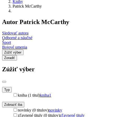
Knihy
Patrick McCarthy
Autor Patrick McCarthy
Sledovať autora
Odborné a náučné
Šport
Bojové umenia
Zúžiť výber
Zoradiť
Zúžiť výber
Typ
kniha (1 titul)
kniha
1
Zobraziť iba
novinky (0 titulov)
novinky
zľavnené tituly (0 titulov)
zľavnené tituly