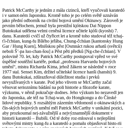
Patrick McCarthy je jedním z mála cizinců, kteří vyučovali karatedó
i v samot-ném Japonsku. Kromě toho je po celém světě uznáván
jako přední odborník na civilní bojová umění Okinawy. Zároveň je
prvním bělochem, jemuž byla prestižní kjótskou Dai Nippon
Butokukai udělena velmi ceněná licence učitele kjóši (kyoshi) 7.
danu. Karatedó cvičí už čtyřicet let a kromě toho studoval též tchaj-
ťi-čchüan, kung-fu Bílého jeřába, Chung-čchüan [kantonsky Hung
Gar / Hung Kuen], Mnišskou pěst [Osmnáct rukou arhatů (světců)
neboli Š’-pa luo-chan-šou] a Pěst pěti předků [Ng-che-čchüan]. V
polovině 70. let, kdy Patrick McCarthy postupoval vpřed ve své
úspěšné soutěžní kariéře, potkal „profesora Harvardu bojových
umění“, mistra Richarda Kima, jehož žákem se následně v roce
1977 stal. Sensei Kim, držitel učitelské licence hanši (hanshi) 9.
danu Butokukai, zdůrazňoval důležitost studia i prvků
nevyužívaných v karate. Pod jeho vlivem se McCarthy začal
věnovat serioznímu bádání na poli historie a filozofie karate,
výzkumu, v němž pokračuje dodnes. Jeho výzkum ho nezavedl jen
do Japonska, ale též na Tchaj-wan, do Hongkongu a do Čínské
lidové republiky. S rozsáhlým zázemím vědomostí o okinawských a
čín-ských bojových umění měl Patrick McCarthy v unikátní pozici,
aby prozkoumal nej-závažnější a nejvýznamnější dokument v
historii karatedó – Bubiši. Od té doby roz-mlouval s nejlepšími
světovými mistry kung-fu a karatedó a pomalu objasňoval histo-rii