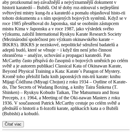
aby prozkoumal nej-závažnější a nejvýznamnější dokument v
historii karatedó – Bubiši. Od té doby roz-mlouval s nejlepšími
světovými mistry kung-fu a karatedó a pomalu objasňoval histo-rii
tohoto dokumentu a s ním spojených bojových systémů. Když se v
roce 1985 přestěhoval do Japonska, stal se osobním zástupcem
mistra Kima v Japonsku a v roce 1987, jako výsledek svého
výzkumu, založil International Ryukyu Karate Research Society
(Mezinárodní společnost pro výzkum okinawského karate −
IRKRS). IRKRS je neziskové, nepolitické sdružení badatelů a
adeptů budó, které se věnuje − i když tím není jeho činnost
ohraničena − analýze, uchování a propagaci karatedó. Pan
McCarthy často přispívá do časopisů o bojových uměních po celém
světě a je autorem publikací Classical Kata of Okinawan Karate,
Beyond Physical Training a Kata: Karate´s Paragon of Mystery.
Kromě toho přeložil řadu knih japonských mis-trů karate: knihu
Mijagi Čódžuna (Miyagi Chojun) z roku 1934 – Outline of Karate-
do, The Secrets of Wudang Boxing, a knihy Taira Šinkena (T.
Shinken) – Ryukyu Kobudo Taikan, The Matsumura and Itosu
Precepts, z r. 1964, a Meeting of the Oki-nawan Masters z roku
1936. V současnosti Patrick McCarthy cestuje po celém světě a
přednáší o historii a fi-lozofii karate, aplikacích kata a o Bubiši
(Bubishi) a kobudó.
Čítať viac