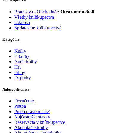
Kníhkupectvá
Bratislava - Obchodná
• Otvárame o 8:30
Všetky kníhkupectvá
Udalosti
Spriatelené kníhkupectvá
Kategórie
Knihy
E-knihy
Audioknihy
Hry
Filmy
Doplnky
Nakupujte u nás
Doručenie
Platba
Prečo práve u nás?
Najčastejšie otázky
Rezervácia v kníhkupectve
Ako čítať e-knihy
Ako počúvať audioknihy