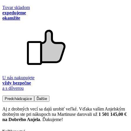
Tovar skladom
expedujeme
okamžite
U nás nakupujete
vždy bezpečne
a s dôverou
Predchádzajúce
Ďalšie
Aj z drobných vecí sa dajú urobiť veľké. Vďaka vašim Anjelským
drobným ste pri nákupoch na Martinuse darovali už
1 501 145,00 €
na Dobrého Anjela
. Ďakujeme!