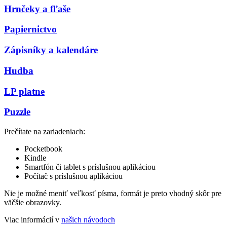
Hrnčeky a fľaše
Papiernictvo
Zápisníky a kalendáre
Hudba
LP platne
Puzzle
Prečítate na zariadeniach:
Pocketbook
Kindle
Smartfón či tablet s príslušnou aplikáciou
Počítač s príslušnou aplikáciou
Nie je možné meniť veľkosť písma, formát je preto vhodný skôr pre
väčšie obrazovky.
Viac informácií v
našich návodoch