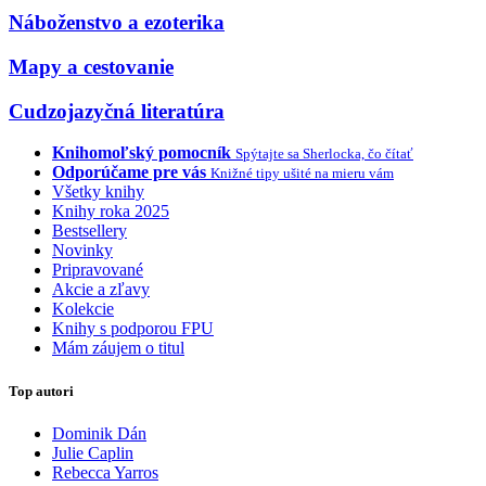
Náboženstvo a ezoterika
Mapy a cestovanie
Cudzojazyčná literatúra
Knihomoľský pomocník
Spýtajte sa Sherlocka, čo čítať
Odporúčame pre vás
Knižné tipy ušité na mieru vám
Všetky knihy
Knihy roka 2025
Bestsellery
Novinky
Pripravované
Akcie a zľavy
Kolekcie
Knihy s podporou FPU
Mám záujem o titul
Top autori
Dominik Dán
Julie Caplin
Rebecca Yarros