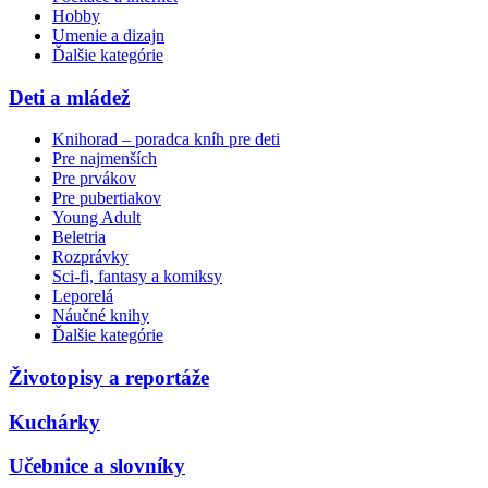
Hobby
Umenie a dizajn
Ďalšie kategórie
Deti a mládež
Knihorad – poradca kníh pre deti
Pre najmenších
Pre prvákov
Pre pubertiakov
Young Adult
Beletria
Rozprávky
Sci-fi, fantasy a komiksy
Leporelá
Náučné knihy
Ďalšie kategórie
Životopisy a reportáže
Kuchárky
Učebnice a slovníky