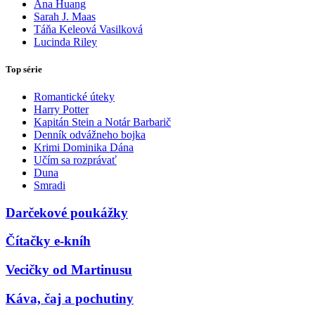
Ana Huang
Sarah J. Maas
Táňa Keleová Vasilková
Lucinda Riley
Top série
Romantické úteky
Harry Potter
Kapitán Stein a Notár Barbarič
Denník odvážneho bojka
Krimi Dominika Dána
Učím sa rozprávať
Duna
Smradi
Darčekové poukážky
Čítačky e-kníh
Vecičky od Martinusu
Káva, čaj a pochutiny