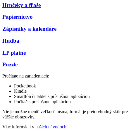
Hrnčeky a fľaše
Papiernictvo
Zápisníky a kalendáre
Hudba
LP platne
Puzzle
Prečítate na zariadeniach:
Pocketbook
Kindle
Smartfón či tablet s príslušnou aplikáciou
Počítač s príslušnou aplikáciou
Nie je možné meniť veľkosť písma, formát je preto vhodný skôr pre
väčšie obrazovky.
Viac informácií v
našich návodoch