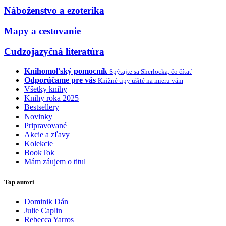
Náboženstvo a ezoterika
Mapy a cestovanie
Cudzojazyčná literatúra
Knihomoľský pomocník
Spýtajte sa Sherlocka, čo čítať
Odporúčame pre vás
Knižné tipy ušité na mieru vám
Všetky knihy
Knihy roka 2025
Bestsellery
Novinky
Pripravované
Akcie a zľavy
Kolekcie
BookTok
Mám záujem o titul
Top autori
Dominik Dán
Julie Caplin
Rebecca Yarros