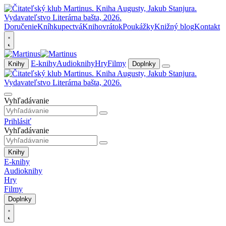
Doručenie
Kníhkupectvá
Knihovrátok
Poukážky
Knižný blog
Kontakt
E-knihy
Audioknihy
Hry
Filmy
Knihy
Doplnky
Vyhľadávanie
Prihlásiť
Vyhľadávanie
Knihy
E-knihy
Audioknihy
Hry
Filmy
Doplnky