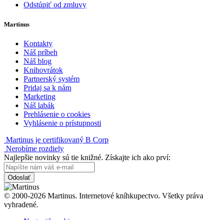
Odstúpiť od zmluvy
Martinus
Kontakty
Náš príbeh
Náš blog
Knihovrátok
Partnerský systém
Pridaj sa k nám
Marketing
Náš labák
Prehlásenie o cookies
Vyhlásenie o prístupnosti
Martinus je certifikovaný B Corp
Nerobíme rozdiely
Najlepšie novinky sú tie knižné. Získajte ich ako prví:
Odoslať
© 2000-2026 Martinus. Internetové kníhkupectvo. Všetky práva
vyhradené.