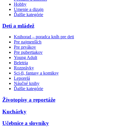
Hobby
Umenie a dizajn
Ďalšie kategórie
Deti a mládež
Knihorad – poradca kníh pre deti
Pre najmenších
Pre prvákov
Pre pubertiakov
Young Adult
Beletria
Rozprávky
Sci-fi, fantasy a komiksy
Leporelá
Náučné knihy
Ďalšie kategórie
Životopisy a reportáže
Kuchárky
Učebnice a slovníky