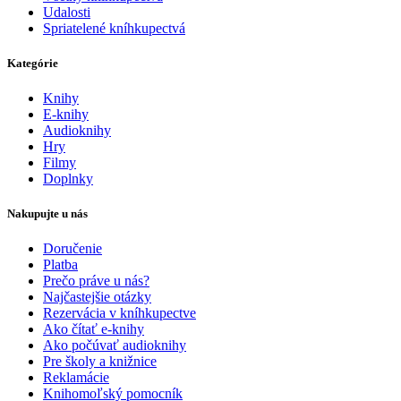
Udalosti
Spriatelené kníhkupectvá
Kategórie
Knihy
E-knihy
Audioknihy
Hry
Filmy
Doplnky
Nakupujte u nás
Doručenie
Platba
Prečo práve u nás?
Najčastejšie otázky
Rezervácia v kníhkupectve
Ako čítať e-knihy
Ako počúvať audioknihy
Pre školy a knižnice
Reklamácie
Knihomoľský pomocník