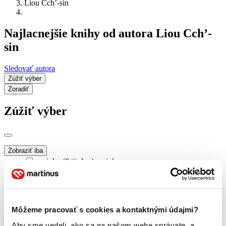
Liou Cch’-sin
Najlacnejšie knihy od autora Liou Cch’-
sin
Sledovať autora
Zúžiť výber
Zoradiť
Zúžiť výber
Zobraziť iba
novinky (0 titulov)
novinky
zľavnené tituly (0 titulov)
zľavnené tituly
Dostupnosť
na centrálnom sklade (0 titulov)
na centrálnom sklade
Môžeme pracovať s cookies a kontaktnými údajmi?
predpredaj (0 titulov)
predpredaj
pripravujeme (0 titulov)
pripravujeme
Aby sme vedeli, ako sa na našom webe správate, a