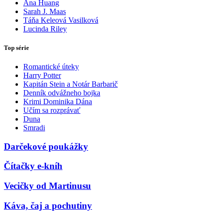
Ana Huang
Sarah J. Maas
Táňa Keleová Vasilková
Lucinda Riley
Top série
Romantické úteky
Harry Potter
Kapitán Stein a Notár Barbarič
Denník odvážneho bojka
Krimi Dominika Dána
Učím sa rozprávať
Duna
Smradi
Darčekové poukážky
Čítačky e-kníh
Vecičky od Martinusu
Káva, čaj a pochutiny