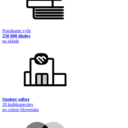
Ponúkame vyše
250 000 titulov
na sklade
Osobný odber
20 kníhkupectiev
po celom Slovensku