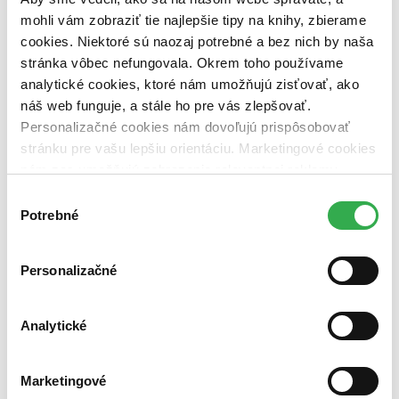
dostupná (bez vypredaných) (0 titulov)
dostupná (bez
mohli vám zobraziť tie najlepšie tipy na knihy, zbierame
vypredaných)
cookies. Niektoré sú naozaj potrebné a bez nich by naša
Nové / čítané
stránka vôbec nefungovala. Okrem toho používame
nová (0 titulov)
nová
analytické cookies, ktoré nám umožňujú zisťovať, ako
čítaná (0 titulov)
čítaná
náš web funguje, a stále ho pre vás zlepšovať.
čítaná - výborný stav (0 titulov)
čítaná - výborný stav
Personalizačné cookies nám dovoľujú prispôsobovať
čítaná - mierne opotrebovaná (0 titulov)
čítaná - mierne
opotrebovaná
stránku pre vašu lepšiu orientáciu. Marketingové cookies
čítané verzie vypredaných kníh (0 titulov)
čítané verzie
nám zas umožňujú zobrazenie relevantnej reklamy.
vypredaných kníh
Niektoré údaje zdieľame aj s tretími stranami. Veľmi by
Výber
Zúžiť výber
nám pomohlo, keby sme mohli používať všetky tieto
Potrebné
súhlasu
cookies. Ďakujeme!
Zoradiť
Personalizačné
Analytické
Bestsellery
Top hodnotené
Novinky
Najdrahšie
Marketingové
Najlacnejšie