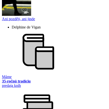
Ani později, ani jinde
Delphine de Vigan
Máme
35-ročnú tradíciu
predaja kníh