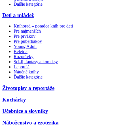
Ďalšie kategórie
Deti a mládež
Knihorad – poradca kníh pre deti
Pre najmenších
Pre prvákov
Pre pubertiakov
Young Adult
Beletria
Rozprávky
Sci-fi, fantasy a komiksy
Leporelá
Náučné knihy
Ďalšie kategórie
Životopisy a reportáže
Kuchárky
Učebnice a slovníky
Náboženstvo a ezoterika