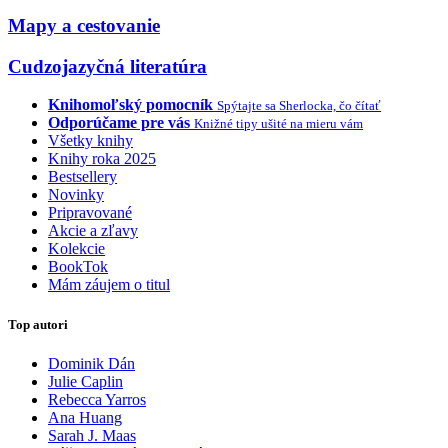
Mapy a cestovanie
Cudzojazyčná literatúra
Knihomoľský pomocník
Spýtajte sa Sherlocka, čo čítať
Odporúčame pre vás
Knižné tipy ušité na mieru vám
Všetky knihy
Knihy roka 2025
Bestsellery
Novinky
Pripravované
Akcie a zľavy
Kolekcie
BookTok
Mám záujem o titul
Top autori
Dominik Dán
Julie Caplin
Rebecca Yarros
Ana Huang
Sarah J. Maas