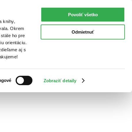
Povoliť všetko
a knihy,
ovala. Okrem
Odmietnuť
stále ho pre
u orientáciu.
dieľame aj s
Ďakujeme!
ngové
Zobraziť detaily