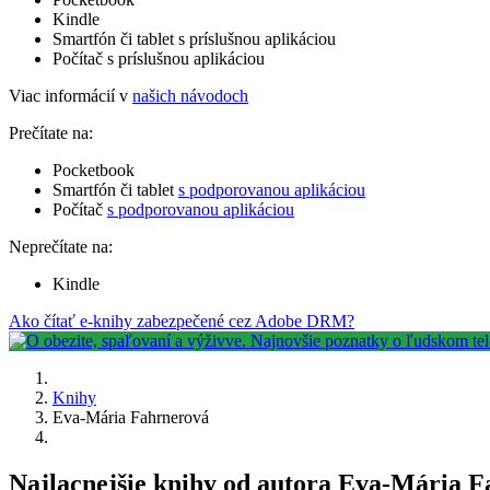
Kindle
Smartfón či tablet s príslušnou aplikáciou
Počítač s príslušnou aplikáciou
Viac informácií v
našich návodoch
Prečítate na:
Pocketbook
Smartfón či tablet
s podporovanou aplikáciou
Počítač
s podporovanou aplikáciou
Neprečítate na:
Kindle
Ako čítať e-knihy zabezpečené cez Adobe DRM?
Knihy
Eva-Mária Fahrnerová
Najlacnejšie knihy od autora Eva-Mária 