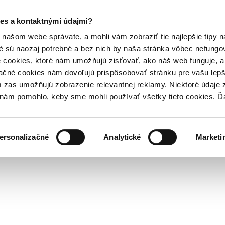
es a kontaktnými údajmi?
našom webe správate, a mohli vám zobraziť tie najlepšie tipy n
é sú naozaj potrebné a bez nich by naša stránka vôbec nefung
 cookies, ktoré nám umožňujú zisťovať, ako náš web funguje, a 
ačné cookies nám dovoľujú prispôsobovať stránku pre vašu lepši
zas umožňujú zobrazenie relevantnej reklamy. Niektoré údaje z
y nám pomohlo, keby sme mohli používať všetky tieto cookies. 
ersonalizačné
Analytické
Marketi