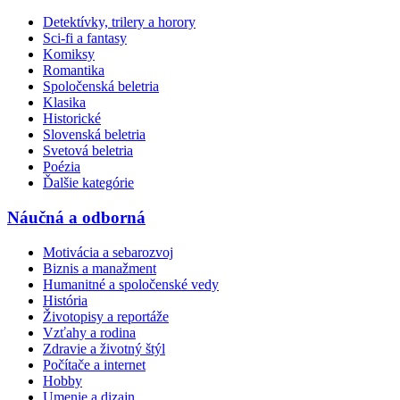
Detektívky, trilery a horory
Sci-fi a fantasy
Komiksy
Romantika
Spoločenská beletria
Klasika
Historické
Slovenská beletria
Svetová beletria
Poézia
Ďalšie kategórie
Náučná a odborná
Motivácia a sebarozvoj
Biznis a manažment
Humanitné a spoločenské vedy
História
Životopisy a reportáže
Vzťahy a rodina
Zdravie a životný štýl
Počítače a internet
Hobby
Umenie a dizajn