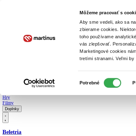
Doručenie
Kníhkupectvá
Knihovrátok
Poukážky
Knižný blog
Kontakt
Môžeme pracovať s cooki
Aby sme vedeli, ako sa na 
zbierame cookies. Niektor
E-knihy
Audioknihy
Hry
Filmy
Knihy
Doplnky
toho používame analytické
vás zlepšovať. Personaliz
Vyhľadávanie
Marketingové cookies nám 
tretími stranami. Veľmi b
Prihlásiť
Vyhľadávanie
Výber
Knihy
Potrebné
P
súhlasu
E-knihy
Audioknihy
Hry
Filmy
Doplnky
Beletria