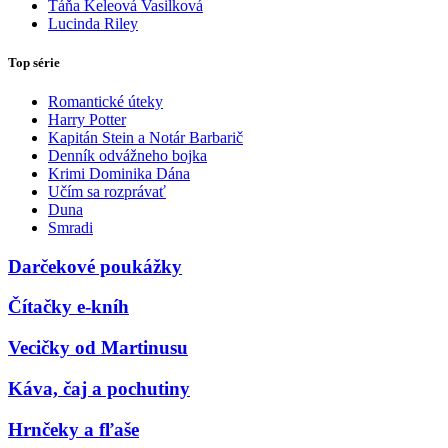
Táňa Keleová Vasilková
Lucinda Riley
Top série
Romantické úteky
Harry Potter
Kapitán Stein a Notár Barbarič
Denník odvážneho bojka
Krimi Dominika Dána
Učím sa rozprávať
Duna
Smradi
Darčekové poukážky
Čítačky e-kníh
Vecičky od Martinusu
Káva, čaj a pochutiny
Hrnčeky a fľaše