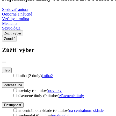
Sledovať autora
Odborné a náučné
Vzťahy a rodina
Medicína
Sexuológia
Zúžiť výber
Zoradiť
Zúžiť výber
Typ
kniha (2 tituly)
kniha
2
Zobraziť iba
novinky (0 titulov)
novinky
zľavnené tituly (0 titulov)
zľavnené tituly
Dostupnosť
na centrálnom sklade (0 titulov)
na centrálnom sklade
predpredaj (0 titulov)
predpredaj