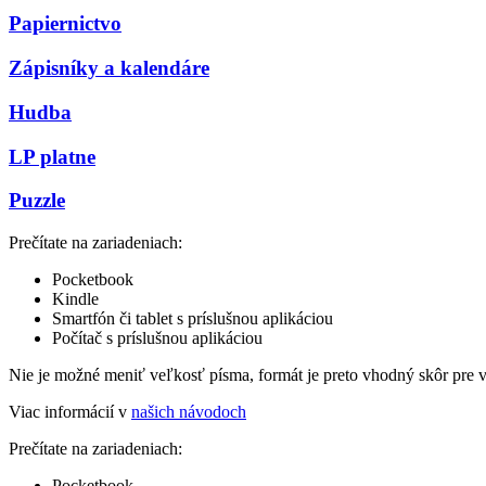
Papiernictvo
Zápisníky a kalendáre
Hudba
LP platne
Puzzle
Prečítate na zariadeniach:
Pocketbook
Kindle
Smartfón či tablet s príslušnou aplikáciou
Počítač s príslušnou aplikáciou
Nie je možné meniť veľkosť písma, formát je preto vhodný skôr pre 
Viac informácií v
našich návodoch
Prečítate na zariadeniach:
Pocketbook