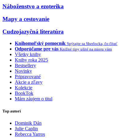
Náboženstvo a ezoterika
Mapy a cestovanie
Cudzojazyčná literatúra
Knihomoľský pomocník
Spýtajte sa Sherlocka, čo čítať
Odporúčame pre vás
Knižné tipy ušité na mieru vám
Všetky knihy
Knihy roka 2025
Bestsellery
Novinky
Pripravované
Akcie a zľavy
Kolekcie
BookTok
Mám záujem o titul
Top autori
Dominik Dán
Julie Caplin
Rebecca Yarros