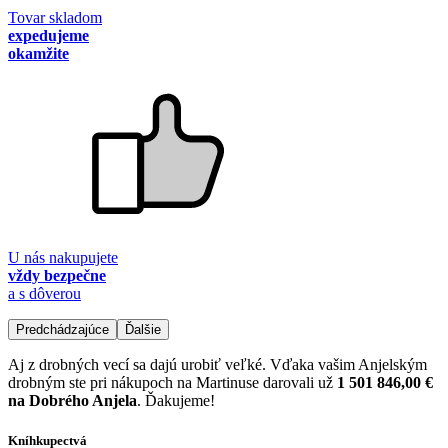
Tovar skladom
expedujeme
okamžite
U nás nakupujete
vždy bezpečne
a s dôverou
Predchádzajúce
Ďalšie
Aj z drobných vecí sa dajú urobiť veľké. Vďaka vašim Anjelským
drobným ste pri nákupoch na Martinuse darovali už
1 501 846,00 €
na Dobrého Anjela
. Ďakujeme!
Kníhkupectvá