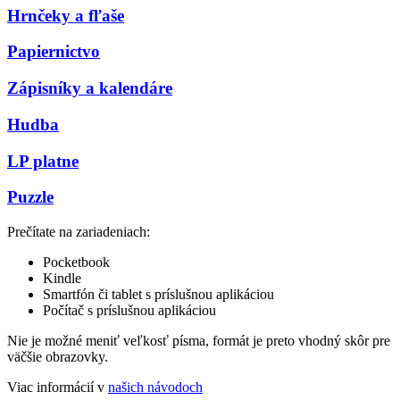
Hrnčeky a fľaše
Papiernictvo
Zápisníky a kalendáre
Hudba
LP platne
Puzzle
Prečítate na zariadeniach:
Pocketbook
Kindle
Smartfón či tablet s príslušnou aplikáciou
Počítač s príslušnou aplikáciou
Nie je možné meniť veľkosť písma, formát je preto vhodný skôr pre
väčšie obrazovky.
Viac informácií v
našich návodoch