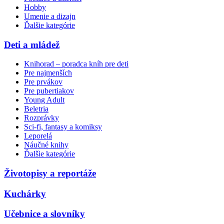
Hobby
Umenie a dizajn
Ďalšie kategórie
Deti a mládež
Knihorad – poradca kníh pre deti
Pre najmenších
Pre prvákov
Pre pubertiakov
Young Adult
Beletria
Rozprávky
Sci-fi, fantasy a komiksy
Leporelá
Náučné knihy
Ďalšie kategórie
Životopisy a reportáže
Kuchárky
Učebnice a slovníky