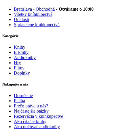
Bratislava - Obchodná
• Otvárame o 10:00
Všetky kníhkupectvá
Udalosti
Spriatelené kníhkupectvá
Kategórie
Knihy
E-knihy
Audioknihy
Hry
Filmy
Doplnky
Nakupujte u nás
Doručenie
Platba
Prečo práve u nás?
Najčastejšie otázky
Rezervácia v kníhkupectve
Ako čítať e-knihy
Ako počúvať audioknihy