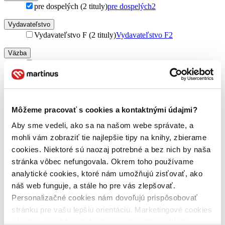
pre dospelých (2 tituly)
pre dospelých
2
Vydavateľstvo
Vydavateľstvo F (2 tituly)
Vydavateľstvo F
2
Väzba
brožovaná väzba (2 tituly)
brožovaná väzba
2
Zúžiť výber
Zoradiť
Môžeme pracovať s cookies a kontaktnými údajmi?
Aby sme vedeli, ako sa na našom webe správate, a
mohli vám zobraziť tie najlepšie tipy na knihy, zbierame
cookies. Niektoré sú naozaj potrebné a bez nich by naša
Bestsellery
Top hodnotené
stránka vôbec nefungovala. Okrem toho používame
Novinky
analytické cookies, ktoré nám umožňujú zisťovať, ako
Najdrahšie
náš web funguje, a stále ho pre vás zlepšovať.
Najlacnejšie
Najvyššia zľava
Personalizačné cookies nám dovoľujú prispôsobovať
stránku pre vašu lepšiu orientáciu. Marketingové cookies
nám zas umožňujú zobrazenie relevantnej reklamy.
Použité filtre