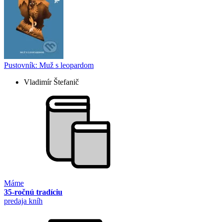
Pustovník: Muž s leopardom
Vladimír Štefanič
Máme
35-ročnú tradíciu
predaja kníh