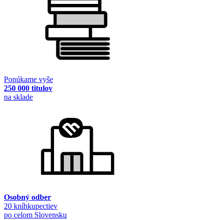
Ponúkame vyše
250 000 titulov
na sklade
Osobný odber
20 kníhkupectiev
po celom Slovensku