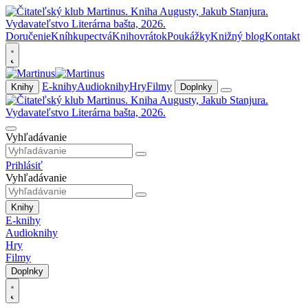
Doručenie
Kníhkupectvá
Knihovrátok
Poukážky
Knižný blog
Kontakt
E-knihy
Audioknihy
Hry
Filmy
Knihy
Doplnky
Vyhľadávanie
Prihlásiť
Vyhľadávanie
Knihy
E-knihy
Audioknihy
Hry
Filmy
Doplnky