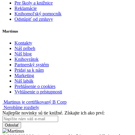
Pre školy a knižnice
Reklamácie
Knihomoľský pomocník
Odstúpiť od zmluvy
Martinus
Kontakty
Náš príbeh
Náš blog
Knihovrátok
Partnerský systém
Pridaj sa k nám
Marketing
Náš labák
Prehlásenie o cookies
Vyhlásenie o prístupnosti
Martinus je certifikovaný B Corp
Nerobíme rozdiely
Najlepšie novinky sú tie knižné. Získajte ich ako prví:
Odoslať