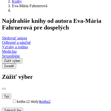
Knihy
Eva-Mária Fahrnerová
Najdrahšie knihy od autora Eva-Mária
Fahrnerová pre dospelých
Sledovať autora
Odborné a náučné
Vzťahy a rodina
Medicína
Sexuológia
Zúžiť výber
Zoradiť
Zúžiť výber
Typ
kniha (2 tituly)
kniha
2
Zobraziť iba