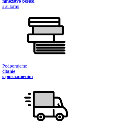
množstvo besied
s autormi
Podporujeme
čítanie
s porozumením