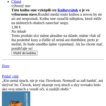
Čítaná
výborný stav
Túto knihu sme vykúpili cez
Knihovrátok
a je vo
výbornom stave.
Rozdiel medzi touto knihou a novou by ste
asi ani nespoznali. Knihu sme označili nálepkou, ktorá môže
na niektorých obaloch zanechať stopy.
1,90 €
Na sklade
Tento produkt síce máme aktuálne na sklade, máme však už
iba posledné kusy a ďalšie už nemá ani distribútor, preto je
možné, že bude onedlho úplne vypredaný. Ak ho chcete mať,
ponáhľajte sa!
Vložiť do košíka
Hore
Pridať citát
Kto nemá strach, nie je viac človekom. Nemusíš sa zaň hanbiť, ani
skrývať ho. Človek, ktorý ukazuje svoj strach a slzy rovnako hrdo
ako svoj smiech a veselé oči, si zaslúži obdiv.