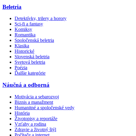
Beletria
Detektívky, trilery a horory
Sci-fi a fantasy
Komiksy
Romantika
Spoločenská beletria
Klasika
Historické
Slovenská beletria
Svetová beletria
Poézia
Ďalšie kategórie
Náučná a odborná
Motivácia a sebarozvoj
Biznis a manažment
Humanitné a spoločenské vedy
História
Životopisy a reportáže
Vzťahy a rodina
Zdravie a životný štýl
Počítače a internet