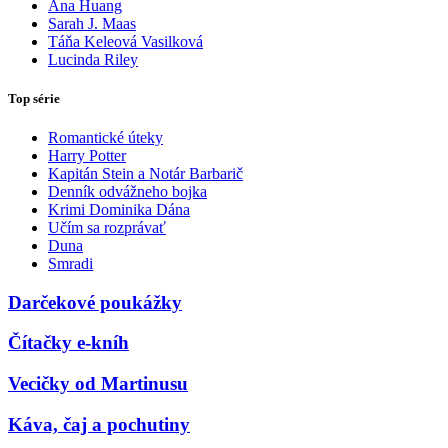
Ana Huang
Sarah J. Maas
Táňa Keleová Vasilková
Lucinda Riley
Top série
Romantické úteky
Harry Potter
Kapitán Stein a Notár Barbarič
Denník odvážneho bojka
Krimi Dominika Dána
Učím sa rozprávať
Duna
Smradi
Darčekové poukážky
Čítačky e-kníh
Vecičky od Martinusu
Káva, čaj a pochutiny