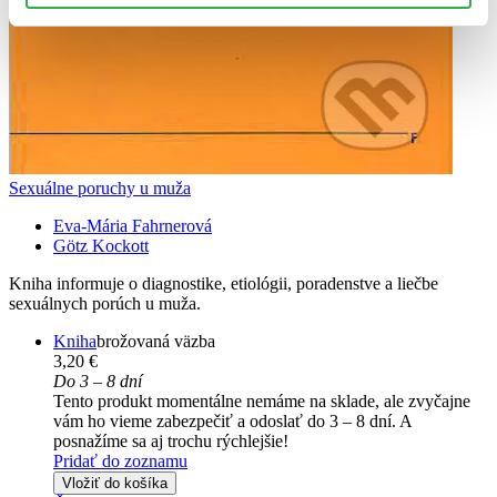
Sexuálne poruchy u muža
Eva-Mária Fahrnerová
Götz Kockott
Kniha informuje o diagnostike, etiológii, poradenstve a liečbe
sexuálnych porúch u muža.
Kniha
brožovaná väzba
3,20 €
Do 3 – 8 dní
Tento produkt momentálne nemáme na sklade, ale zvyčajne
vám ho vieme zabezpečiť a odoslať do 3 – 8 dní. A
posnažíme sa aj trochu rýchlejšie!
Pridať do zoznamu
Vložiť do košíka