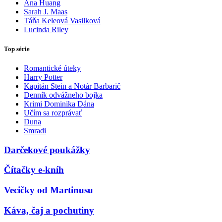
Ana Huang
Sarah J. Maas
Táňa Keleová Vasilková
Lucinda Riley
Top série
Romantické úteky
Harry Potter
Kapitán Stein a Notár Barbarič
Denník odvážneho bojka
Krimi Dominika Dána
Učím sa rozprávať
Duna
Smradi
Darčekové poukážky
Čítačky e-kníh
Vecičky od Martinusu
Káva, čaj a pochutiny