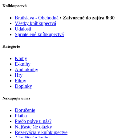
Kníhkupectvá
Bratislava - Obchodná
• Zatvorené do zajtra 8:30
Všetky kníhkupectvá
Udalosti
Spriatelené kníhkupectvá
Kategórie
Knihy
E-knihy
Audioknihy
Hry
Filmy
Doplnky
Nakupujte u nás
Doručenie
Platba
Prečo práve u nás?
Najčastejšie otázky
Rezervácia v kníhkupectve
Ako čítať e-knihy