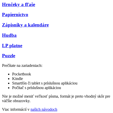
Hrnčeky a fľaše
Papiernictvo
Zápisníky a kalendáre
Hudba
LP platne
Puzzle
Prečítate na zariadeniach:
Pocketbook
Kindle
Smartfón či tablet s príslušnou aplikáciou
Počítač s príslušnou aplikáciou
Nie je možné meniť veľkosť písma, formát je preto vhodný skôr pre
väčšie obrazovky.
Viac informácií v
našich návodoch