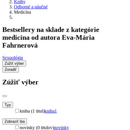
Knihy
Odborné a náučné
Medicína
Bestsellery na sklade z kategórie
medicína od autora Eva-Mária
Fahrnerová
Sexuológia
Zúžiť výber
Zoradiť
Zúžiť výber
Typ
kniha (1 titul)
kniha
1
Zobraziť iba
novinky (0 titulov)
novinky