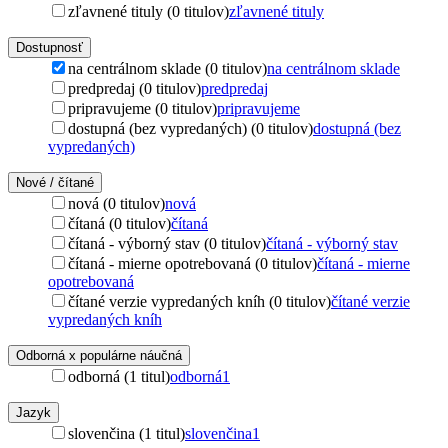
zľavnené tituly (0 titulov)
zľavnené tituly
Dostupnosť
na centrálnom sklade (0 titulov)
na centrálnom sklade
predpredaj (0 titulov)
predpredaj
pripravujeme (0 titulov)
pripravujeme
dostupná (bez vypredaných) (0 titulov)
dostupná (bez
vypredaných)
Nové / čítané
nová (0 titulov)
nová
čítaná (0 titulov)
čítaná
čítaná - výborný stav (0 titulov)
čítaná - výborný stav
čítaná - mierne opotrebovaná (0 titulov)
čítaná - mierne
opotrebovaná
čítané verzie vypredaných kníh (0 titulov)
čítané verzie
vypredaných kníh
Odborná x populárne náučná
odborná (1 titul)
odborná
1
Jazyk
slovenčina (1 titul)
slovenčina
1