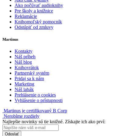
Ako počúvať audioknihy
Pre školy a knižnice
Reklamácie
Knihomoľský pomocník
Odstúpiť od zmluvy
Martinus
Kontakty
Náš príbeh
Náš blog
Knihovrátok
Partnerský systém
Pridaj sa k nám
Marketing
Náš labák
Prehlásenie o cookies
Vyhlásenie o prístupnosti
Martinus je certifikovaný B Corp
Nerobíme rozdiely
Najlepšie novinky sú tie knižné. Získajte ich ako prví:
Odoslať