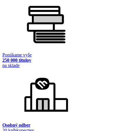
Ponúkame vyše
250 000 titulov
na sklade
Osobný odber
20 kníhkupectiev