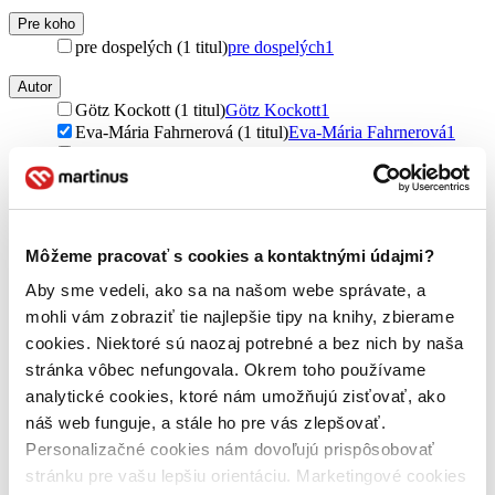
Pre koho
pre dospelých (1 titul)
pre dospelých
1
Autor
Götz Kockott (1 titul)
Götz Kockott
1
Eva-Mária Fahrnerová (1 titul)
Eva-Mária Fahrnerová
1
Gotz Kockott (1 titul)
Gotz Kockott
1
Vydavateľstvo
Vydavateľstvo F (1 titul)
Vydavateľstvo F
1
Môžeme pracovať s cookies a kontaktnými údajmi?
Väzba
brožovaná väzba (1 titul)
brožovaná väzba
1
Aby sme vedeli, ako sa na našom webe správate, a
mohli vám zobraziť tie najlepšie tipy na knihy, zbierame
Zúžiť výber
cookies. Niektoré sú naozaj potrebné a bez nich by naša
Zoradiť
stránka vôbec nefungovala. Okrem toho používame
analytické cookies, ktoré nám umožňujú zisťovať, ako
náš web funguje, a stále ho pre vás zlepšovať.
Personalizačné cookies nám dovoľujú prispôsobovať
Bestsellery
stránku pre vašu lepšiu orientáciu. Marketingové cookies
Top hodnotené