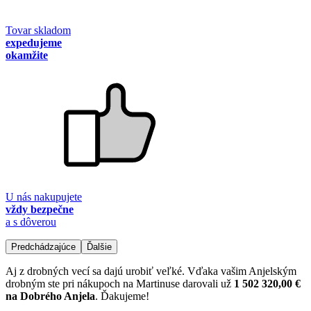
Tovar skladom
expedujeme
okamžite
U nás nakupujete
vždy bezpečne
a s dôverou
Predchádzajúce
Ďalšie
Aj z drobných vecí sa dajú urobiť veľké. Vďaka vašim Anjelským
drobným ste pri nákupoch na Martinuse darovali už
1 502 320,00 €
na Dobrého Anjela
. Ďakujeme!