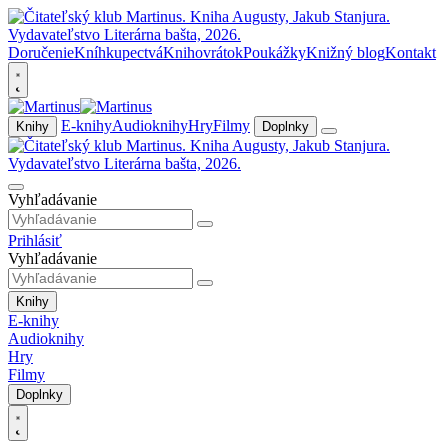
Doručenie
Kníhkupectvá
Knihovrátok
Poukážky
Knižný blog
Kontakt
E-knihy
Audioknihy
Hry
Filmy
Knihy
Doplnky
Vyhľadávanie
Prihlásiť
Vyhľadávanie
Knihy
E-knihy
Audioknihy
Hry
Filmy
Doplnky