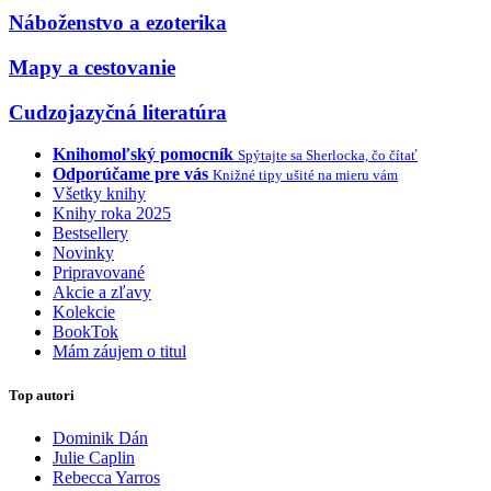
Náboženstvo a ezoterika
Mapy a cestovanie
Cudzojazyčná literatúra
Knihomoľský pomocník
Spýtajte sa Sherlocka, čo čítať
Odporúčame pre vás
Knižné tipy ušité na mieru vám
Všetky knihy
Knihy roka 2025
Bestsellery
Novinky
Pripravované
Akcie a zľavy
Kolekcie
BookTok
Mám záujem o titul
Top autori
Dominik Dán
Julie Caplin
Rebecca Yarros