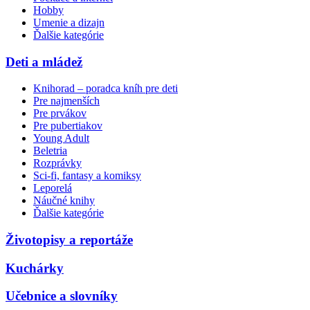
Hobby
Umenie a dizajn
Ďalšie kategórie
Deti a mládež
Knihorad – poradca kníh pre deti
Pre najmenších
Pre prvákov
Pre pubertiakov
Young Adult
Beletria
Rozprávky
Sci-fi, fantasy a komiksy
Leporelá
Náučné knihy
Ďalšie kategórie
Životopisy a reportáže
Kuchárky
Učebnice a slovníky