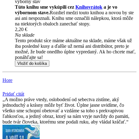
výborný stav
Túto knihu sme vykúpili cez
Knihovrátok
a je vo
výbornom stave.
Rozdiel medzi touto knihou a novou by ste
asi ani nespoznali. Knihu sme označili nálepkou, ktorá môže
na niektorých obaloch zanechať stopy.
2,20 €
Na sklade
Tento produkt síce máme aktuálne na sklade, máme však už
iba posledné kusy a ďalšie už nemá ani distribútor, preto je
možné, že bude onedlho úplne vypredaný. Ak ho chcete mať,
ponáhľajte sa!
Vložiť do košíka
Hore
Pridať citát
A možno práve vtedy, oslobodení od sebectva zistíme, aký
jednoduchý a krásny môže byť život. Úplne jasne uvidíme, čo
všetko sme schopní obetovať a vzdáme sa toho s prekvapivou
ľahkosťou, a jediný obraz, ktorý sa nám vryje navždy do pamäti,
bude tvár človeka, ktorému sme podali ruku, aby vládal kráčať.