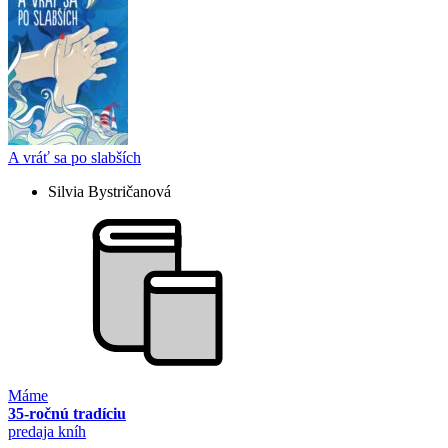
A vráť sa po slabších
Silvia Bystričanová
Máme
35-ročnú tradíciu
predaja kníh