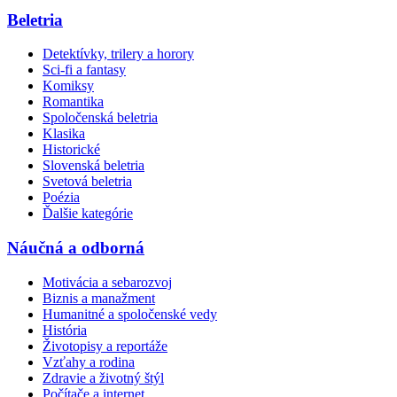
Beletria
Detektívky, trilery a horory
Sci-fi a fantasy
Komiksy
Romantika
Spoločenská beletria
Klasika
Historické
Slovenská beletria
Svetová beletria
Poézia
Ďalšie kategórie
Náučná a odborná
Motivácia a sebarozvoj
Biznis a manažment
Humanitné a spoločenské vedy
História
Životopisy a reportáže
Vzťahy a rodina
Zdravie a životný štýl
Počítače a internet