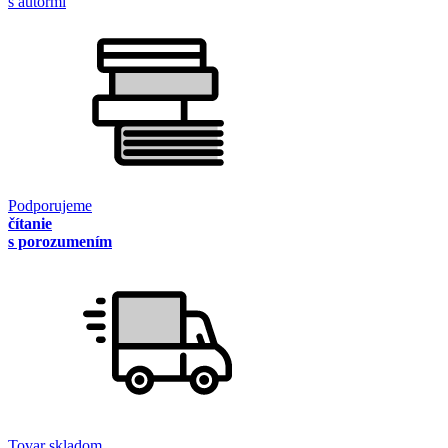
s autormi
Podporujeme
čítanie
s porozumením
Tovar skladom