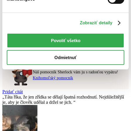
Najlacnejšie
Najvyššia zľava
Zobraziť detaily
Použité filtre
Zrušiť filtre
najnovšie
Povoliť všetko
Nebol nájdený
žiadny titul
vyhovujúci zadaným podmienkam.
Skúste prosím zmeniť vyhľadávaný výraz.
Odmietnuť
Chcete poradiť knihu?
Náš pomocník Sherlock vám ju s radosťou vypátra!
Knihomoľský pomocník
Pridať citát
Táta říka, že jen zřídka se dělají špatná rozhodnutí. Nejdůležitější
je, aby je člověk udělal a držel se jich.