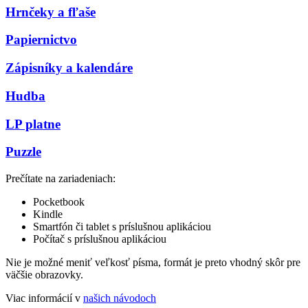
Hrnčeky a fľaše
Papiernictvo
Zápisníky a kalendáre
Hudba
LP platne
Puzzle
Prečítate na zariadeniach:
Pocketbook
Kindle
Smartfón či tablet s príslušnou aplikáciou
Počítač s príslušnou aplikáciou
Nie je možné meniť veľkosť písma, formát je preto vhodný skôr pre
väčšie obrazovky.
Viac informácií v
našich návodoch