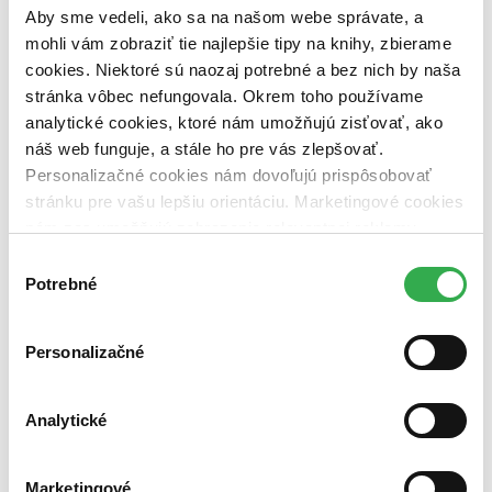
pripravujeme (0 titulov)
pripravujeme
Aby sme vedeli, ako sa na našom webe správate, a
dostupná (bez vypredaných) (0 titulov)
dostupná (bez
mohli vám zobraziť tie najlepšie tipy na knihy, zbierame
vypredaných)
cookies. Niektoré sú naozaj potrebné a bez nich by naša
Nové / čítané
stránka vôbec nefungovala. Okrem toho používame
nová (0 titulov)
nová
analytické cookies, ktoré nám umožňujú zisťovať, ako
čítaná (0 titulov)
čítaná
náš web funguje, a stále ho pre vás zlepšovať.
čítaná - výborný stav (0 titulov)
čítaná - výborný stav
Personalizačné cookies nám dovoľujú prispôsobovať
čítaná - mierne opotrebovaná (0 titulov)
čítaná - mierne
opotrebovaná
stránku pre vašu lepšiu orientáciu. Marketingové cookies
čítané verzie vypredaných kníh (0 titulov)
čítané verzie
nám zas umožňujú zobrazenie relevantnej reklamy.
vypredaných kníh
Niektoré údaje zdieľame aj s tretími stranami. Veľmi by
Výber
Zúžiť výber
nám pomohlo, keby sme mohli používať všetky tieto
Potrebné
súhlasu
cookies. Ďakujeme!
Zoradiť
Personalizačné
Analytické
Bestsellery
Top hodnotené
Novinky
Marketingové
Najdrahšie