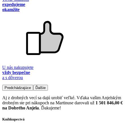
expedujeme
okamžite
U nás nakupujete
vždy bezpečne
a s dôverou
Predchádzajúce
Ďalšie
Aj z drobných vecí sa dajú urobiť veľké. Vďaka vašim Anjelským
drobným ste pri nákupoch na Martinuse darovali už
1 501 846,00 €
na Dobrého Anjela
. Ďakujeme!
Kníhkupectvá