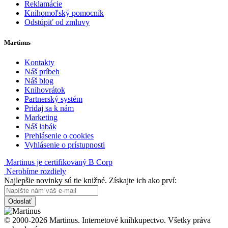
Reklamácie
Knihomoľský pomocník
Odstúpiť od zmluvy
Martinus
Kontakty
Náš príbeh
Náš blog
Knihovrátok
Partnerský systém
Pridaj sa k nám
Marketing
Náš labák
Prehlásenie o cookies
Vyhlásenie o prístupnosti
Martinus je certifikovaný B Corp
Nerobíme rozdiely
Najlepšie novinky sú tie knižné. Získajte ich ako prví:
Odoslať
© 2000-2026 Martinus. Internetové kníhkupectvo. Všetky práva