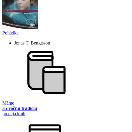
Pohádka
Jonas T. Bengtsson
Máme
35-ročnú tradíciu
predaja kníh