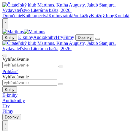
Doručenie
Kníhkupectvá
Knihovrátok
Poukážky
Knižný blog
Kontakt
E-knihy
Audioknihy
Hry
Filmy
Knihy
Doplnky
Vyhľadávanie
Prihlásiť
Vyhľadávanie
Knihy
E-knihy
Audioknihy
Hry
Filmy
Doplnky