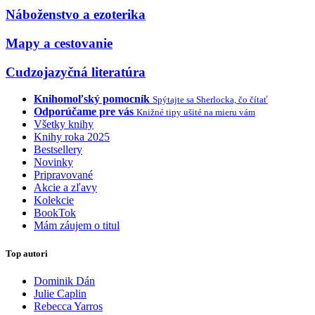
Náboženstvo a ezoterika
Mapy a cestovanie
Cudzojazyčná literatúra
Knihomoľský pomocník
Spýtajte sa Sherlocka, čo čítať
Odporúčame pre vás
Knižné tipy ušité na mieru vám
Všetky knihy
Knihy roka 2025
Bestsellery
Novinky
Pripravované
Akcie a zľavy
Kolekcie
BookTok
Mám záujem o titul
Top autori
Dominik Dán
Julie Caplin
Rebecca Yarros