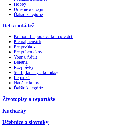
Hobby
Umenie a dizajn
Ďalšie kategórie
Deti a mládež
Knihorad – poradca kníh pre deti
Pre najmenších
Pre prvákov
Pre pubertiakov
Young Adult
Beletria
Rozprávky
Sci-fi, fantasy a komiksy
Leporelá
Náučné knihy
Ďalšie kategórie
Životopisy a reportáže
Kuchárky
Učebnice a slovníky