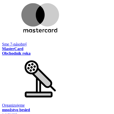
Sme 7-násobný
MasterCard
Obchodník roka
Organizujeme
množstvo besied