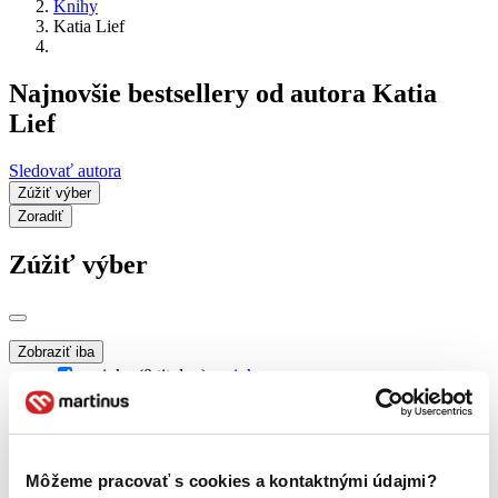
Knihy
Katia Lief
Najnovšie bestsellery od autora Katia
Lief
Sledovať autora
Zúžiť výber
Zoradiť
Zúžiť výber
Zobraziť iba
novinky (0 titulov)
novinky
zľavnené tituly (0 titulov)
zľavnené tituly
Dostupnosť
na centrálnom sklade (0 titulov)
na centrálnom sklade
Môžeme pracovať s cookies a kontaktnými údajmi?
predpredaj (0 titulov)
predpredaj