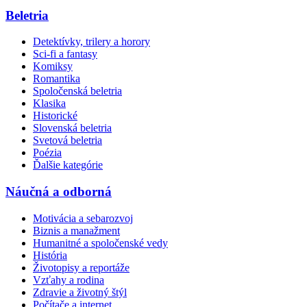
Beletria
Detektívky, trilery a horory
Sci-fi a fantasy
Komiksy
Romantika
Spoločenská beletria
Klasika
Historické
Slovenská beletria
Svetová beletria
Poézia
Ďalšie kategórie
Náučná a odborná
Motivácia a sebarozvoj
Biznis a manažment
Humanitné a spoločenské vedy
História
Životopisy a reportáže
Vzťahy a rodina
Zdravie a životný štýl
Počítače a internet