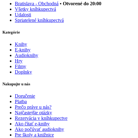
Bratislava - Obchodná
• Otvorené do 20:00
Všetky kníhkupectvá
Udalosti
Spriatelené kníhkupectvá
Kategórie
Knihy
E-knihy
Audioknihy
Hry
Filmy
Doplnky
Nakupujte u nás
Doručenie
Platba
Prečo práve u nás?
Najčastejšie otázky
Rezervácia v kníhkupectve
Ako čítať e-knihy
Ako počúvať audioknihy
Pre školy a knižnice