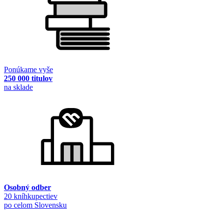
Ponúkame vyše
250 000 titulov
na sklade
Osobný odber
20 kníhkupectiev
po celom Slovensku