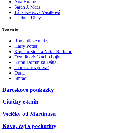
Ana Huang
Sarah J. Maas
Táňa Keleová Vasilková
Lucinda Riley
Top série
Romantické úteky
Harry Potter
Kapitán Stein a Notár Barbarič
Denník odvážneho bojka
Krimi Dominika Dána
Učím sa rozprávať
Duna
Smradi
Darčekové poukážky
Čítačky e-kníh
Vecičky od Martinusu
Káva, čaj a pochutiny