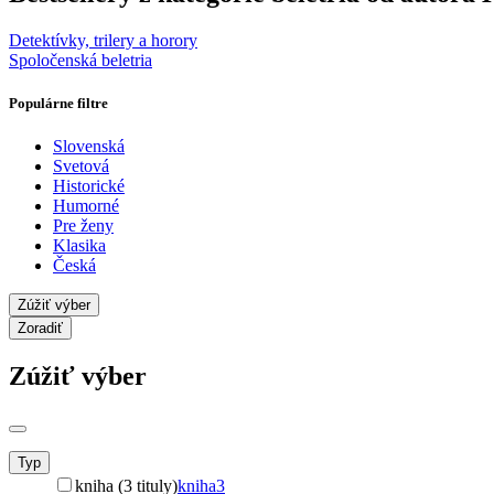
Detektívky, trilery a horory
Spoločenská beletria
Populárne filtre
Slovenská
Svetová
Historické
Humorné
Pre ženy
Klasika
Česká
Zúžiť výber
Zoradiť
Zúžiť výber
Typ
kniha (3 tituly)
kniha
3