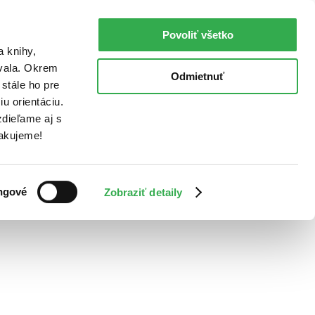
Povoliť všetko
a knihy,
ovala. Okrem
Odmietnuť
stále ho pre
u orientáciu.
dieľame aj s
Ďakujeme!
ngové
Zobraziť detaily