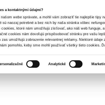
es a kontaktnými údajmi?
našom webe správate, a mohli vám zobraziť tie najlepšie tipy n
é sú naozaj potrebné a bez nich by naša stránka vôbec nefung
 cookies, ktoré nám umožňujú zisťovať, ako náš web funguje, a 
ačné cookies nám dovoľujú prispôsobovať stránku pre vašu lepši
zas umožňujú zobrazenie relevantnej reklamy. Niektoré údaje z
y nám pomohlo, keby sme mohli používať všetky tieto cookies. 
ersonalizačné
Analytické
Marketi