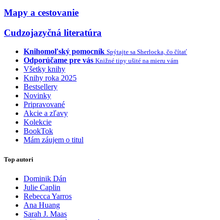
Mapy a cestovanie
Cudzojazyčná literatúra
Knihomoľský pomocník
Spýtajte sa Sherlocka, čo čítať
Odporúčame pre vás
Knižné tipy ušité na mieru vám
Všetky knihy
Knihy roka 2025
Bestsellery
Novinky
Pripravované
Akcie a zľavy
Kolekcie
BookTok
Mám záujem o titul
Top autori
Dominik Dán
Julie Caplin
Rebecca Yarros
Ana Huang
Sarah J. Maas