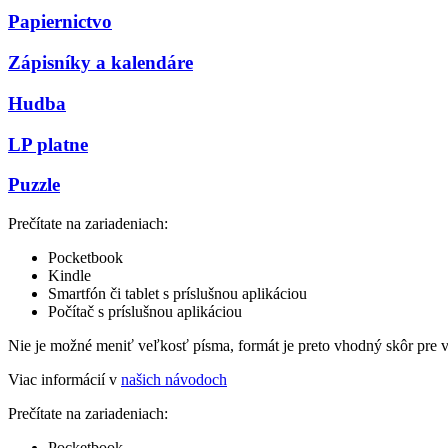
Papiernictvo
Zápisníky a kalendáre
Hudba
LP platne
Puzzle
Prečítate na zariadeniach:
Pocketbook
Kindle
Smartfón či tablet s príslušnou aplikáciou
Počítač s príslušnou aplikáciou
Nie je možné meniť veľkosť písma, formát je preto vhodný skôr pre 
Viac informácií v
našich návodoch
Prečítate na zariadeniach:
Pocketbook