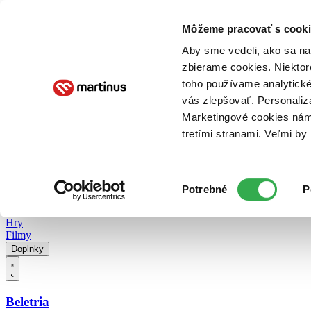
Doručenie
Kníhkupectvá
Knihovrátok
Poukážky
Knižný blog
Kontakt
Môžeme pracovať s cooki
Aby sme vedeli, ako sa na 
zbierame cookies. Niektor
E-knihy
Audioknihy
Hry
Filmy
Knihy
Doplnky
toho používame analytické
vás zlepšovať. Personaliz
Vyhľadávanie
Marketingové cookies nám 
tretími stranami. Veľmi b
Prihlásiť
Vyhľadávanie
Výber
Knihy
Potrebné
P
súhlasu
E-knihy
Audioknihy
Hry
Filmy
Doplnky
Beletria