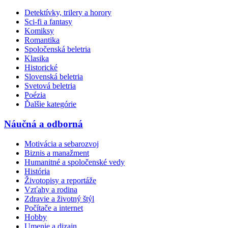
Detektívky, trilery a horory
Sci-fi a fantasy
Komiksy
Romantika
Spoločenská beletria
Klasika
Historické
Slovenská beletria
Svetová beletria
Poézia
Ďalšie kategórie
Náučná a odborná
Motivácia a sebarozvoj
Biznis a manažment
Humanitné a spoločenské vedy
História
Životopisy a reportáže
Vzťahy a rodina
Zdravie a životný štýl
Počítače a internet
Hobby
Umenie a dizajn