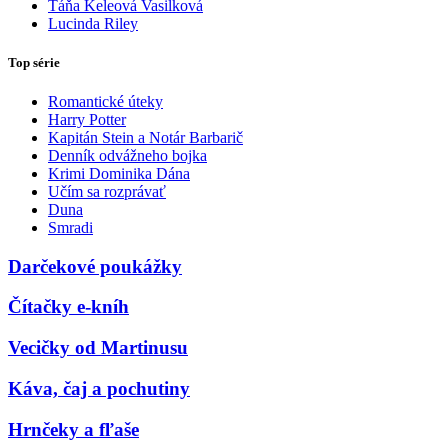
Táňa Keleová Vasilková
Lucinda Riley
Top série
Romantické úteky
Harry Potter
Kapitán Stein a Notár Barbarič
Denník odvážneho bojka
Krimi Dominika Dána
Učím sa rozprávať
Duna
Smradi
Darčekové poukážky
Čítačky e-kníh
Vecičky od Martinusu
Káva, čaj a pochutiny
Hrnčeky a fľaše