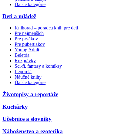
Ďalšie kategórie
Deti a mládež
Knihorad – poradca kníh pre deti
Pre najmenších
Pre prvákov
Pre pubertiakov
Young Adult
Beletria
Rozprávky
Sci-fi, fantasy a komiksy
Leporelá
Náučné knihy
Ďalšie kategórie
Životopisy a reportáže
Kuchárky
Učebnice a slovníky
Náboženstvo a ezoterika