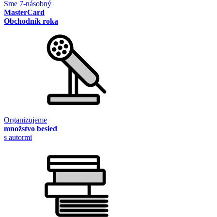
Sme 7-násobný
MasterCard
Obchodník roka
Organizujeme
množstvo besied
s autormi