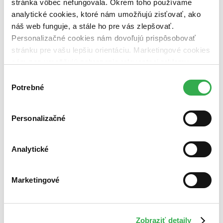
stránka vôbec nefungovala. Okrem toho používame
analytické cookies, ktoré nám umožňujú zisťovať, ako
náš web funguje, a stále ho pre vás zlepšovať.
Personalizačné cookies nám dovoľujú prispôsobovať
stránku pre vašu lepšiu orientáciu. Marketingové cookies
nám zas umožňujú zobrazenie relevantnej reklamy.
Niektoré údaje zdieľame aj s tretími stranami. Veľmi by
Výber
nám pomohlo, keby sme mohli používať všetky tieto
Potrebné
súhlasu
cookies. Ďakujeme!
Personalizačné
Analytické
Women Like Us
Marketingové
EN
Katia Lief
Zobraziť detaily
Katia Lief’s Women Like Us is a sharply-rendered literary thriller