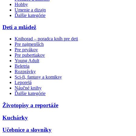
Hobby
Umenie a dizajn
Ďalšie kategórie
Deti a mládež
Knihorad – poradca kníh pre deti
Pre najmenších
Pre prvákov
Pre pubertiakov
Young Adult
Beletria
Rozprávky
Sci-fi, fantasy a komiksy
Leporelá
Náučné knihy
Ďalšie kategórie
Životopisy a reportáže
Kuchárky
Učebnice a slovníky