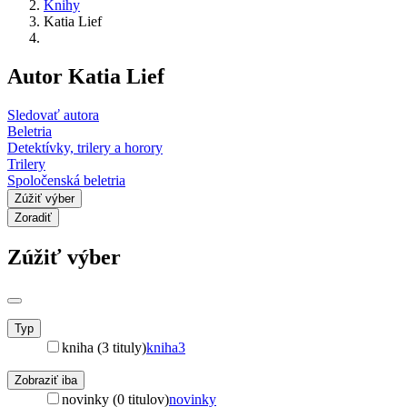
Knihy
Katia Lief
Autor Katia Lief
Sledovať autora
Beletria
Detektívky, trilery a horory
Trilery
Spoločenská beletria
Zúžiť výber
Zoradiť
Zúžiť výber
Typ
kniha (3 tituly)
kniha
3
Zobraziť iba
novinky (0 titulov)
novinky