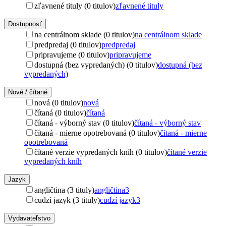
zľavnené tituly (0 titulov)
zľavnené tituly
Dostupnosť
na centrálnom sklade (0 titulov)
na centrálnom sklade
predpredaj (0 titulov)
predpredaj
pripravujeme (0 titulov)
pripravujeme
dostupná (bez vypredaných) (0 titulov)
dostupná (bez
vypredaných)
Nové / čítané
nová (0 titulov)
nová
čítaná (0 titulov)
čítaná
čítaná - výborný stav (0 titulov)
čítaná - výborný stav
čítaná - mierne opotrebovaná (0 titulov)
čítaná - mierne
opotrebovaná
čítané verzie vypredaných kníh (0 titulov)
čítané verzie
vypredaných kníh
Jazyk
angličtina (3 tituly)
angličtina
3
cudzí jazyk (3 tituly)
cudzí jazyk
3
Vydavateľstvo