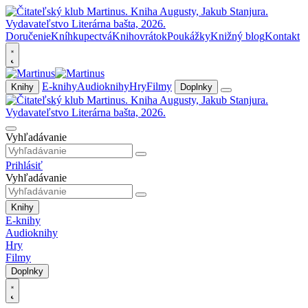
Doručenie
Kníhkupectvá
Knihovrátok
Poukážky
Knižný blog
Kontakt
E-knihy
Audioknihy
Hry
Filmy
Knihy
Doplnky
Vyhľadávanie
Prihlásiť
Vyhľadávanie
Knihy
E-knihy
Audioknihy
Hry
Filmy
Doplnky