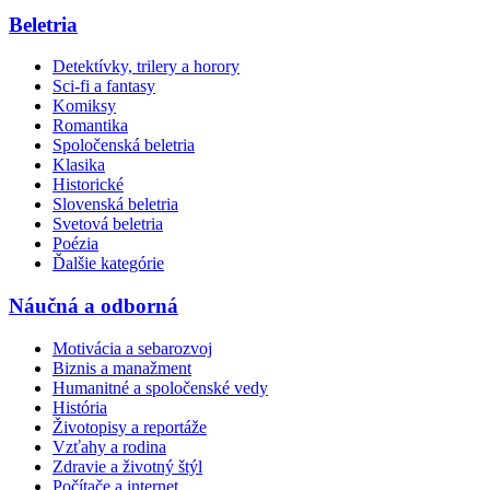
Beletria
Detektívky, trilery a horory
Sci-fi a fantasy
Komiksy
Romantika
Spoločenská beletria
Klasika
Historické
Slovenská beletria
Svetová beletria
Poézia
Ďalšie kategórie
Náučná a odborná
Motivácia a sebarozvoj
Biznis a manažment
Humanitné a spoločenské vedy
História
Životopisy a reportáže
Vzťahy a rodina
Zdravie a životný štýl
Počítače a internet