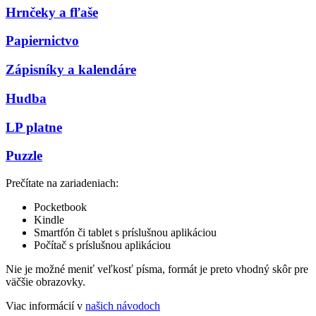
Hrnčeky a fľaše
Papiernictvo
Zápisníky a kalendáre
Hudba
LP platne
Puzzle
Prečítate na zariadeniach:
Pocketbook
Kindle
Smartfón či tablet s príslušnou aplikáciou
Počítač s príslušnou aplikáciou
Nie je možné meniť veľkosť písma, formát je preto vhodný skôr pre
väčšie obrazovky.
Viac informácií v
našich návodoch