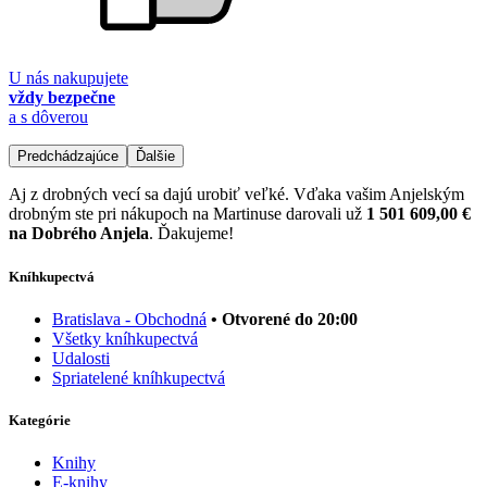
U nás nakupujete
vždy bezpečne
a s dôverou
Predchádzajúce
Ďalšie
Aj z drobných vecí sa dajú urobiť veľké. Vďaka vašim Anjelským
drobným ste pri nákupoch na Martinuse darovali už
1 501 609,00 €
na Dobrého Anjela
. Ďakujeme!
Kníhkupectvá
Bratislava - Obchodná
• Otvorené do 20:00
Všetky kníhkupectvá
Udalosti
Spriatelené kníhkupectvá
Kategórie
Knihy
E-knihy