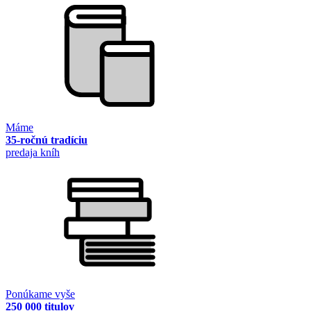
Máme
35-ročnú tradíciu
predaja kníh
Ponúkame vyše
250 000 titulov