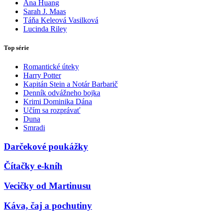
Ana Huang
Sarah J. Maas
Táňa Keleová Vasilková
Lucinda Riley
Top série
Romantické úteky
Harry Potter
Kapitán Stein a Notár Barbarič
Denník odvážneho bojka
Krimi Dominika Dána
Učím sa rozprávať
Duna
Smradi
Darčekové poukážky
Čítačky e-kníh
Vecičky od Martinusu
Káva, čaj a pochutiny