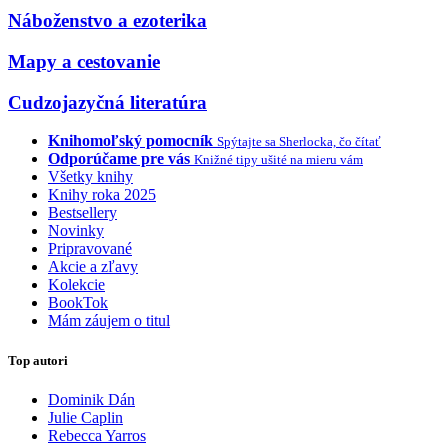
Náboženstvo a ezoterika
Mapy a cestovanie
Cudzojazyčná literatúra
Knihomoľský pomocník
Spýtajte sa Sherlocka, čo čítať
Odporúčame pre vás
Knižné tipy ušité na mieru vám
Všetky knihy
Knihy roka 2025
Bestsellery
Novinky
Pripravované
Akcie a zľavy
Kolekcie
BookTok
Mám záujem o titul
Top autori
Dominik Dán
Julie Caplin
Rebecca Yarros