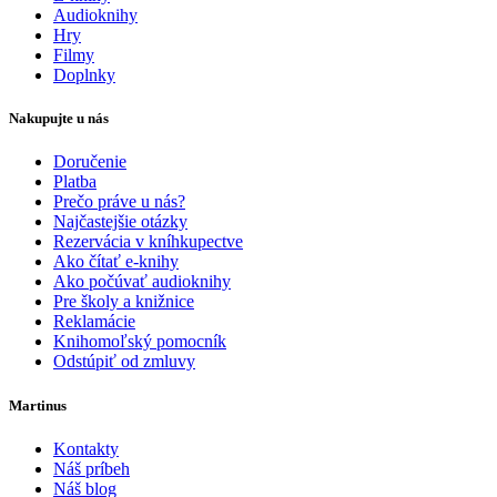
Audioknihy
Hry
Filmy
Doplnky
Nakupujte u nás
Doručenie
Platba
Prečo práve u nás?
Najčastejšie otázky
Rezervácia v kníhkupectve
Ako čítať e-knihy
Ako počúvať audioknihy
Pre školy a knižnice
Reklamácie
Knihomoľský pomocník
Odstúpiť od zmluvy
Martinus
Kontakty
Náš príbeh
Náš blog