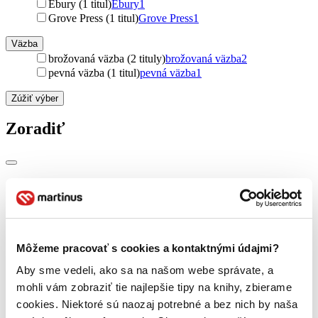
Ebury (1 titul)
Ebury
1
Grove Press (1 titul)
Grove Press
1
Väzba
brožovaná väzba (2 tituly)
brožovaná väzba
2
pevná väzba (1 titul)
pevná väzba
1
Zúžiť výber
Zoradiť
Bestsellery
Top hodnotené
Novinky
Najdrahšie
Najlacnejšie
Môžeme pracovať s cookies a kontaktnými údajmi?
Najvyššia zľava
Aby sme vedeli, ako sa na našom webe správate, a
mohli vám zobraziť tie najlepšie tipy na knihy, zbierame
cookies. Niektoré sú naozaj potrebné a bez nich by naša