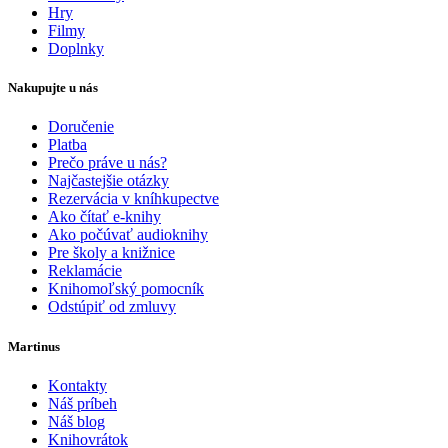
Hry
Filmy
Doplnky
Nakupujte u nás
Doručenie
Platba
Prečo práve u nás?
Najčastejšie otázky
Rezervácia v kníhkupectve
Ako čítať e-knihy
Ako počúvať audioknihy
Pre školy a knižnice
Reklamácie
Knihomoľský pomocník
Odstúpiť od zmluvy
Martinus
Kontakty
Náš príbeh
Náš blog
Knihovrátok