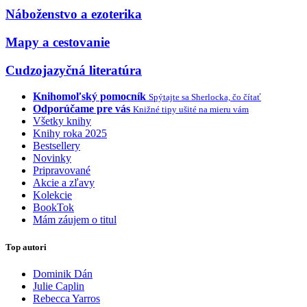
Náboženstvo a ezoterika
Mapy a cestovanie
Cudzojazyčná literatúra
Knihomoľský pomocník
Spýtajte sa Sherlocka, čo čítať
Odporúčame pre vás
Knižné tipy ušité na mieru vám
Všetky knihy
Knihy roka 2025
Bestsellery
Novinky
Pripravované
Akcie a zľavy
Kolekcie
BookTok
Mám záujem o titul
Top autori
Dominik Dán
Julie Caplin
Rebecca Yarros