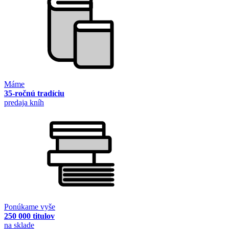
Máme
35-ročnú tradíciu
predaja kníh
Ponúkame vyše
250 000 titulov
na sklade