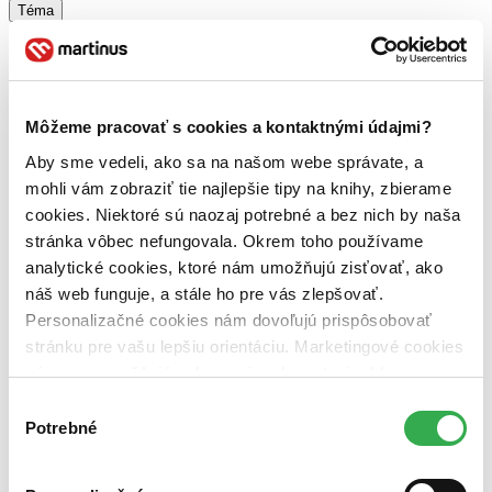
Téma
zaujímavosti (1 titul)
zaujímavosti
1
Vydavateľstvo
Carpe Momentum (1 titul)
Carpe Momentum
1
Môžeme pracovať s cookies a kontaktnými údajmi?
Väzba
brožovaná väzba (1 titul)
brožovaná väzba
1
Aby sme vedeli, ako sa na našom webe správate, a
mohli vám zobraziť tie najlepšie tipy na knihy, zbierame
Zúžiť výber
cookies. Niektoré sú naozaj potrebné a bez nich by naša
Zoradiť
stránka vôbec nefungovala. Okrem toho používame
analytické cookies, ktoré nám umožňujú zisťovať, ako
náš web funguje, a stále ho pre vás zlepšovať.
Personalizačné cookies nám dovoľujú prispôsobovať
stránku pre vašu lepšiu orientáciu. Marketingové cookies
Bestsellery
Top hodnotené
nám zas umožňujú zobrazenie relevantnej reklamy.
Novinky
Niektoré údaje zdieľame aj s tretími stranami. Veľmi by
Výber
Najdrahšie
nám pomohlo, keby sme mohli používať všetky tieto
Potrebné
Najlacnejšie
súhlasu
Najvyššia zľava
cookies. Ďakujeme!