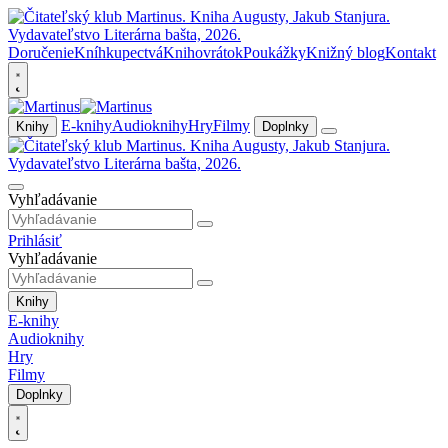
Doručenie
Kníhkupectvá
Knihovrátok
Poukážky
Knižný blog
Kontakt
E-knihy
Audioknihy
Hry
Filmy
Knihy
Doplnky
Vyhľadávanie
Prihlásiť
Vyhľadávanie
Knihy
E-knihy
Audioknihy
Hry
Filmy
Doplnky