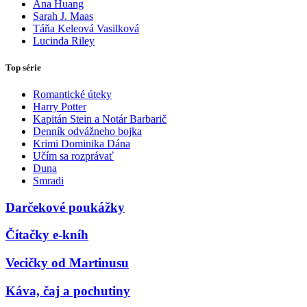
Ana Huang
Sarah J. Maas
Táňa Keleová Vasilková
Lucinda Riley
Top série
Romantické úteky
Harry Potter
Kapitán Stein a Notár Barbarič
Denník odvážneho bojka
Krimi Dominika Dána
Učím sa rozprávať
Duna
Smradi
Darčekové poukážky
Čítačky e-kníh
Vecičky od Martinusu
Káva, čaj a pochutiny