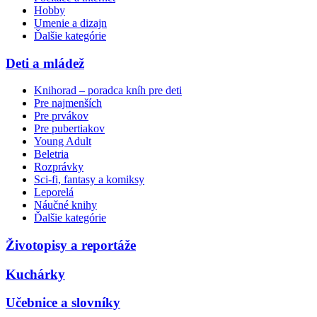
Hobby
Umenie a dizajn
Ďalšie kategórie
Deti a mládež
Knihorad – poradca kníh pre deti
Pre najmenších
Pre prvákov
Pre pubertiakov
Young Adult
Beletria
Rozprávky
Sci-fi, fantasy a komiksy
Leporelá
Náučné knihy
Ďalšie kategórie
Životopisy a reportáže
Kuchárky
Učebnice a slovníky