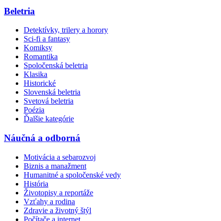
Beletria
Detektívky, trilery a horory
Sci-fi a fantasy
Komiksy
Romantika
Spoločenská beletria
Klasika
Historické
Slovenská beletria
Svetová beletria
Poézia
Ďalšie kategórie
Náučná a odborná
Motivácia a sebarozvoj
Biznis a manažment
Humanitné a spoločenské vedy
História
Životopisy a reportáže
Vzťahy a rodina
Zdravie a životný štýl
Počítače a internet