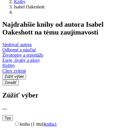
Knihy
Isabel Oakeshott
Najdrahšie knihy od autora Isabel
Oakeshott na tému zaujímavosti
Sledovať autora
Odborné a náučné
Životopisy a reportáže
Eseje, úvahy a glosy
Hobby
Chov zvierat
Zúžiť výber
Zoradiť
Zúžiť výber
Typ
kniha (1 titul)
kniha
1