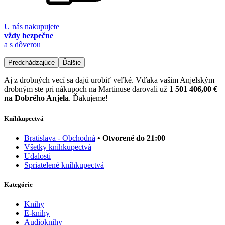
U nás nakupujete
vždy bezpečne
a s dôverou
Predchádzajúce
Ďalšie
Aj z drobných vecí sa dajú urobiť veľké. Vďaka vašim Anjelským
drobným ste pri nákupoch na Martinuse darovali už
1 501 406,00 €
na Dobrého Anjela
. Ďakujeme!
Kníhkupectvá
Bratislava - Obchodná
• Otvorené do 21:00
Všetky kníhkupectvá
Udalosti
Spriatelené kníhkupectvá
Kategórie
Knihy
E-knihy
Audioknihy