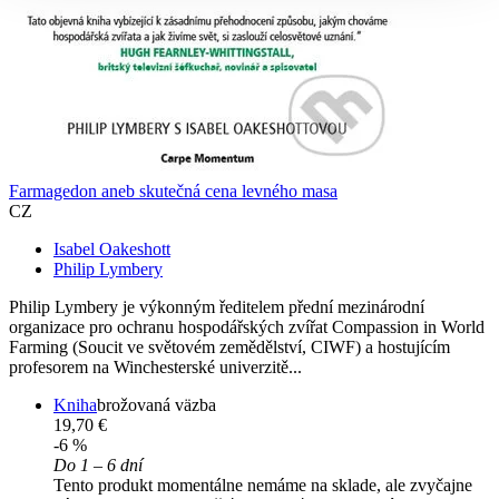
Farmagedon aneb skutečná cena levného masa
CZ
Isabel Oakeshott
Philip Lymbery
Philip Lymbery je výkonným ředitelem přední mezinárodní
organizace pro ochranu hospodářských zvířat Compassion in World
Farming (Soucit ve světovém zemědělství, CIWF) a hostujícím
profesorem na Winchesterské univerzitě...
Kniha
brožovaná väzba
19,70 €
-6 %
Do 1 – 6 dní
Tento produkt momentálne nemáme na sklade, ale zvyčajne