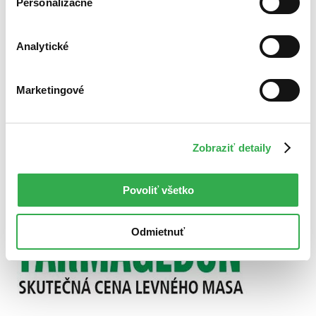
Personalizačné
Použité filtre
Zrušiť filtre
Na tému zaujímavosti
Analytické
Marketingové
Zobraziť detaily
Povoliť všetko
Odmietnuť