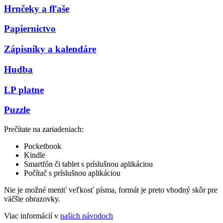
Hrnčeky a fľaše
Papiernictvo
Zápisníky a kalendáre
Hudba
LP platne
Puzzle
Prečítate na zariadeniach:
Pocketbook
Kindle
Smartfón či tablet s príslušnou aplikáciou
Počítač s príslušnou aplikáciou
Nie je možné meniť veľkosť písma, formát je preto vhodný skôr pre
väčšie obrazovky.
Viac informácií v
našich návodoch