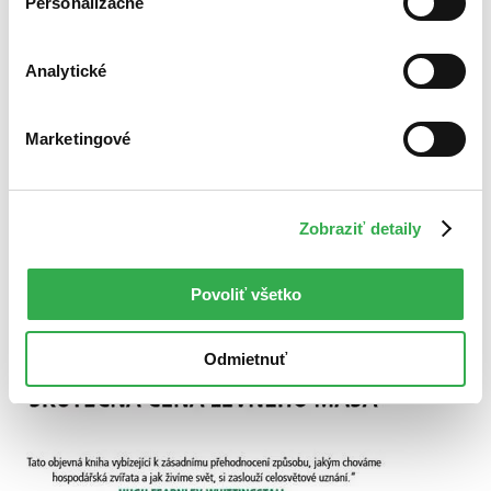
Personalizačné
Knihy
Analytické
Marketingové
Zobraziť detaily
Povoliť všetko
Odmietnuť