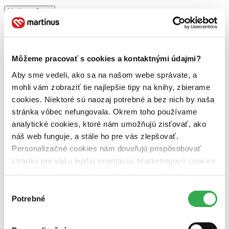
Vydavateľstvo
Carpe Momentum (1 titul)
Carpe Momentum
1
Väzba
brožovaná väzba (1 titul)
brožovaná väzba
1
Môžeme pracovať s cookies a kontaktnými údajmi?
Zúžiť výber
Aby sme vedeli, ako sa na našom webe správate, a
mohli vám zobraziť tie najlepšie tipy na knihy, zbierame
Zoradiť
cookies. Niektoré sú naozaj potrebné a bez nich by naša
stránka vôbec nefungovala. Okrem toho používame
analytické cookies, ktoré nám umožňujú zisťovať, ako
náš web funguje, a stále ho pre vás zlepšovať.
Bestsellery
Personalizačné cookies nám dovoľujú prispôsobovať
Top hodnotené
Novinky
stránku pre vašu lepšiu orientáciu. Marketingové cookies
Najdrahšie
nám zas umožňujú zobrazenie relevantnej reklamy.
Najlacnejšie
Niektoré údaje zdieľame aj s tretími stranami. Veľmi by
Najvyššia zľava
Výber
nám pomohlo, keby sme mohli používať všetky tieto
Potrebné
súhlasu
cookies. Ďakujeme!
Použité filtre
Zrušiť filtre