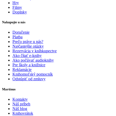
Hry
Filmy
Doplnky
Nakupujte u nás
Doručenie
Platba
Prečo práve u nás?
Najčastejšie otázky
Rezervácia v kníhkupectve
Ako čítať e-knihy
Ako počúvať audioknihy
Pre školy a knižnice
Reklamácie
Knihomoľský pomocník
Odstúpiť od zmluvy
Martinus
Kontakty
Náš príbeh
Náš blog
Knihovrátok