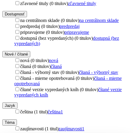
zľavnené tituly (0 titulov)
zľavnené tituly
Dostupnosť
na centrálnom sklade (0 titulov)
na centrálnom sklade
predpredaj (0 titulov)
predpredaj
pripravujeme (0 titulov)
pripravujeme
dostupná (bez vypredaných) (0 titulov)
dostupná (bez
vypredaných)
Nové / čítané
nová (0 titulov)
nová
čítaná (0 titulov)
čítaná
čítaná - výborný stav (0 titulov)
čítaná - výborný stav
čítaná - mierne opotrebovaná (0 titulov)
čítaná - mierne
opotrebovaná
čítané verzie vypredaných kníh (0 titulov)
čítané verzie
vypredaných kníh
Jazyk
čeština (1 titul)
čeština
1
Téma
zaujímavosti (1 titul)
zaujímavosti
1