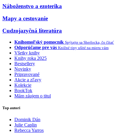
Náboženstvo a ezoterika
Mapy a cestovanie
Cudzojazyčná literatúra
Knihomoľský pomocník
Spýtajte sa Sherlocka, čo čítať
Odporúčame pre vás
Knižné tipy ušité na mieru vám
Všetky knihy
Knihy roka 2025
Bestsellery
Novinky
Pripravované
Akcie a zľavy
Kolekcie
BookTok
Mám záujem o titul
Top autori
Dominik Dán
Julie Caplin
Rebecca Yarros