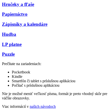
Hrnčeky a fľaše
Papiernictvo
Zápisníky a kalendáre
Hudba
LP platne
Puzzle
Prečítate na zariadeniach:
Pocketbook
Kindle
Smartfón či tablet s príslušnou aplikáciou
Počítač s príslušnou aplikáciou
Nie je možné meniť veľkosť písma, formát je preto vhodný skôr pre
väčšie obrazovky.
Viac informácií v
našich návodoch