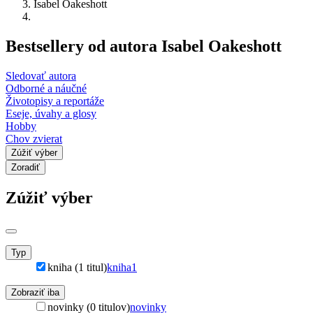
Isabel Oakeshott
Bestsellery od autora Isabel Oakeshott
Sledovať autora
Odborné a náučné
Životopisy a reportáže
Eseje, úvahy a glosy
Hobby
Chov zvierat
Zúžiť výber
Zoradiť
Zúžiť výber
Typ
kniha (1 titul)
kniha
1
Zobraziť iba
novinky (0 titulov)
novinky