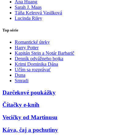
Ana Huang
Sarah J. Maas
Táňa Keleová Vasilková
Lucinda Riley
Top série
Romantické úteky
Harry Potter
Kapitán Stein a Notár Barbarič
Denník odvážneho bojka
Krimi Dominika Dána
Učím sa rozprávať
Duna
Smradi
Darčekové poukážky
Čítačky e-kníh
Vecičky od Martinusu
Káva, čaj a pochutiny