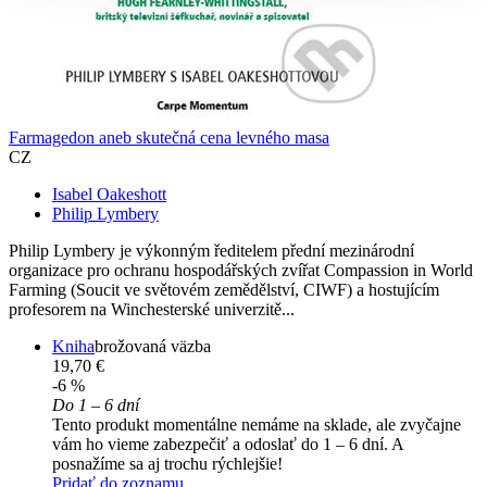
Farmagedon aneb skutečná cena levného masa
CZ
Isabel Oakeshott
Philip Lymbery
Philip Lymbery je výkonným ředitelem přední mezinárodní
organizace pro ochranu hospodářských zvířat Compassion in World
Farming (Soucit ve světovém zemědělství, CIWF) a hostujícím
profesorem na Winchesterské univerzitě...
Kniha
brožovaná väzba
19,70 €
-6 %
Do 1 – 6 dní
Tento produkt momentálne nemáme na sklade, ale zvyčajne
vám ho vieme zabezpečiť a odoslať do 1 – 6 dní. A
posnažíme sa aj trochu rýchlejšie!
Pridať do zoznamu