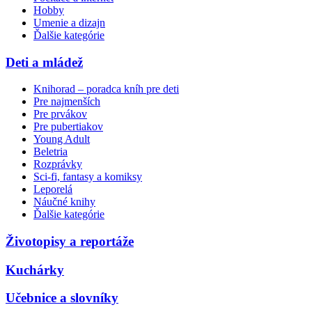
Hobby
Umenie a dizajn
Ďalšie kategórie
Deti a mládež
Knihorad – poradca kníh pre deti
Pre najmenších
Pre prvákov
Pre pubertiakov
Young Adult
Beletria
Rozprávky
Sci-fi, fantasy a komiksy
Leporelá
Náučné knihy
Ďalšie kategórie
Životopisy a reportáže
Kuchárky
Učebnice a slovníky