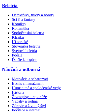
Beletria
Detektívky, trilery a horory
Sci-fi a fantasy
Komiksy
Romantika
Spoločenská beletria
Klasika
Historické
Slovenská beletria
Svetová beletria
Poézia
Ďalšie kategórie
Náučná a odborná
Motivácia a sebarozvoj
Biznis a manažment
Humanitné a spoločenské vedy
História
Životopisy a reportáže
Vzťahy a rodina
Zdravie a životný štýl
Počítače a internet