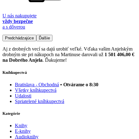
U nás nakupujete
vždy bezpečne
a s dôverou
Predchádzajúce
Ďalšie
Aj z drobných vecí sa dajú urobiť veľké. Vďaka vašim Anjelským
drobným ste pri nákupoch na Martinuse darovali už
1 501 406,00 €
na Dobrého Anjela
. Ďakujeme!
Kníhkupectvá
Bratislava - Obchodná
• Otvárame o 8:30
Všetky kníhkupectvá
Udalosti
Spriatelené kníhkupectvá
Kategórie
Knihy
E-knihy
Audioknihy