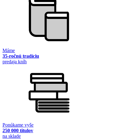
Máme
35-ročnú tradíciu
predaja kníh
Ponúkame vyše
250 000 titulov
na sklade