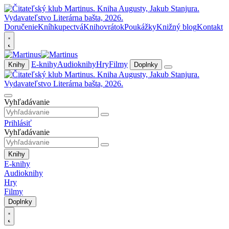
Doručenie
Kníhkupectvá
Knihovrátok
Poukážky
Knižný blog
Kontakt
E-knihy
Audioknihy
Hry
Filmy
Knihy
Doplnky
Vyhľadávanie
Prihlásiť
Vyhľadávanie
Knihy
E-knihy
Audioknihy
Hry
Filmy
Doplnky