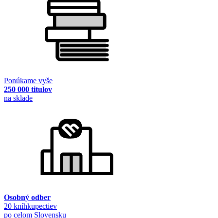
Ponúkame vyše
250 000 titulov
na sklade
Osobný odber
20 kníhkupectiev
po celom Slovensku