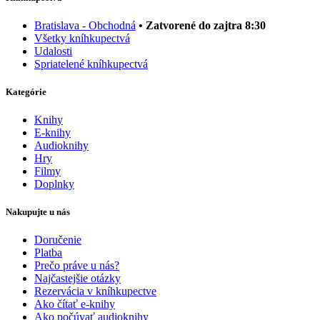
Bratislava - Obchodná
• Zatvorené do zajtra 8:30
Všetky kníhkupectvá
Udalosti
Spriatelené kníhkupectvá
Kategórie
Knihy
E-knihy
Audioknihy
Hry
Filmy
Doplnky
Nakupujte u nás
Doručenie
Platba
Prečo práve u nás?
Najčastejšie otázky
Rezervácia v kníhkupectve
Ako čítať e-knihy
Ako počúvať audioknihy