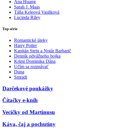
Ana Huang
Sarah J. Maas
Táňa Keleová Vasilková
Lucinda Riley
Top série
Romantické úteky
Harry Potter
Kapitán Stein a Notár Barbarič
Denník odvážneho bojka
Krimi Dominika Dána
Učím sa rozprávať
Duna
Smradi
Darčekové poukážky
Čítačky e-kníh
Vecičky od Martinusu
Káva, čaj a pochutiny