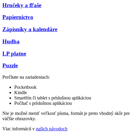
Hrnčeky a fľaše
Papiernictvo
Zápisníky a kalendáre
Hudba
LP platne
Puzzle
Prečítate na zariadeniach:
Pocketbook
Kindle
Smartfón či tablet s príslušnou aplikáciou
Počítač s príslušnou aplikáciou
Nie je možné meniť veľkosť písma, formát je preto vhodný skôr pre
väčšie obrazovky.
Viac informácií v
našich návodoch