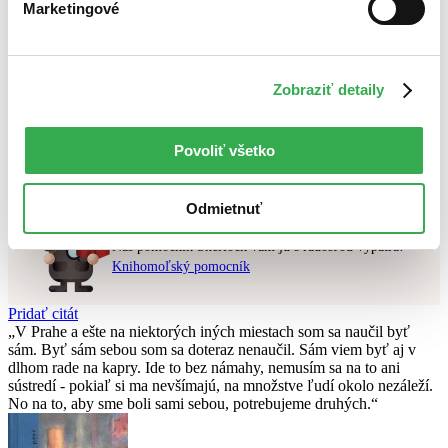
Marketingové
Najlacnejšie
Najvyššia zľava
Použité filtre
Zobraziť detaily
Zrušiť filtre
v predpredaji
Nebol nájdený
žiadny titul
vyhovujúci zadaným podmienkam.
Povoliť všetko
Skúste prosím zmeniť vyhľadávaný výraz.
Odmietnuť
Chcete poradiť knihu?
Náš pomocník Sherlock vám ju s radosťou vypátra!
Knihomoľský pomocník
Pridať citát
V Prahe a ešte na niektorých iných miestach som sa naučil byť
sám. Byť sám sebou som sa doteraz nenaučil. Sám viem byť aj v
dlhom rade na kapry. Ide to bez námahy, nemusím sa na to ani
sústredí - pokiaľ si ma nevšímajú, na množstve ľudí okolo nezáleží.
No na to, aby sme boli sami sebou, potrebujeme druhých.