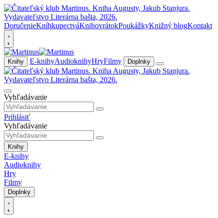
Doručenie
Kníhkupectvá
Knihovrátok
Poukážky
Knižný blog
Kontakt
E-knihy
Audioknihy
Hry
Filmy
Knihy
Doplnky
Vyhľadávanie
Prihlásiť
Vyhľadávanie
Knihy
E-knihy
Audioknihy
Hry
Filmy
Doplnky