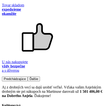
Tovar skladom
expedujeme
okamžite
U nás nakupujete
vždy bezpečne
a s dôverou
Predchádzajúce
Ďalšie
Aj z drobných vecí sa dajú urobiť veľké. Vďaka vašim Anjelským
drobným ste pri nákupoch na Martinuse darovali už
1 501 406,00 €
na Dobrého Anjela
. Ďakujeme!
Kníhkupectvá