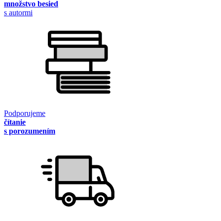
množstvo besied
s autormi
Podporujeme
čítanie
s porozumením