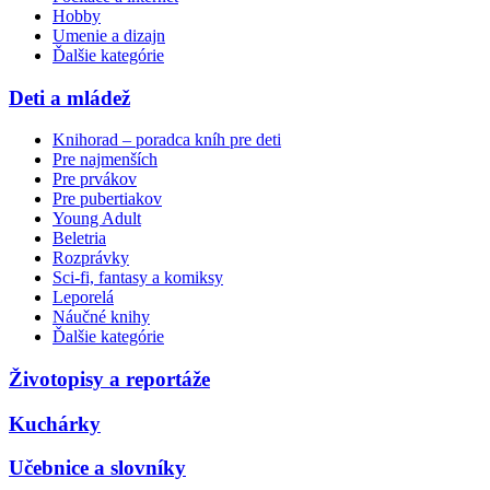
Hobby
Umenie a dizajn
Ďalšie kategórie
Deti a mládež
Knihorad – poradca kníh pre deti
Pre najmenších
Pre prvákov
Pre pubertiakov
Young Adult
Beletria
Rozprávky
Sci-fi, fantasy a komiksy
Leporelá
Náučné knihy
Ďalšie kategórie
Životopisy a reportáže
Kuchárky
Učebnice a slovníky