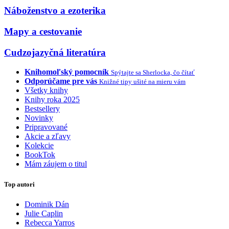
Náboženstvo a ezoterika
Mapy a cestovanie
Cudzojazyčná literatúra
Knihomoľský pomocník
Spýtajte sa Sherlocka, čo čítať
Odporúčame pre vás
Knižné tipy ušité na mieru vám
Všetky knihy
Knihy roka 2025
Bestsellery
Novinky
Pripravované
Akcie a zľavy
Kolekcie
BookTok
Mám záujem o titul
Top autori
Dominik Dán
Julie Caplin
Rebecca Yarros