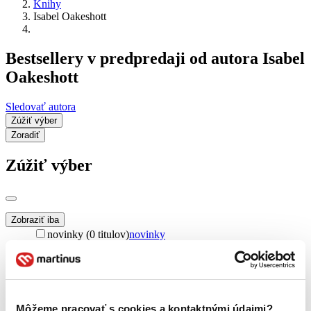
Knihy
Isabel Oakeshott
Bestsellery v predpredaji od autora Isabel
Oakeshott
Sledovať autora
Zúžiť výber
Zoradiť
Zúžiť výber
Zobraziť iba
novinky (0 titulov)
novinky
zľavnené tituly (0 titulov)
zľavnené tituly
Dostupnosť
na centrálnom sklade (0 titulov)
na centrálnom sklade
predpredaj (0 titulov)
predpredaj
Môžeme pracovať s cookies a kontaktnými údajmi?