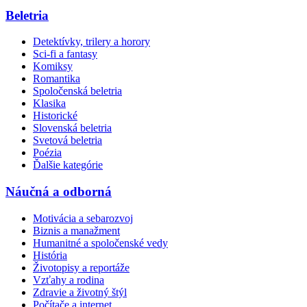
Beletria
Detektívky, trilery a horory
Sci-fi a fantasy
Komiksy
Romantika
Spoločenská beletria
Klasika
Historické
Slovenská beletria
Svetová beletria
Poézia
Ďalšie kategórie
Náučná a odborná
Motivácia a sebarozvoj
Biznis a manažment
Humanitné a spoločenské vedy
História
Životopisy a reportáže
Vzťahy a rodina
Zdravie a životný štýl
Počítače a internet