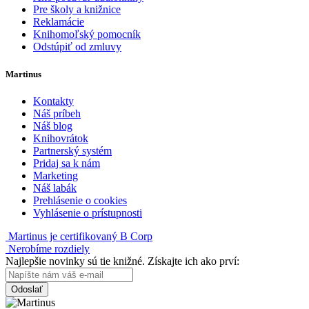
Pre školy a knižnice
Reklamácie
Knihomoľský pomocník
Odstúpiť od zmluvy
Martinus
Kontakty
Náš príbeh
Náš blog
Knihovrátok
Partnerský systém
Pridaj sa k nám
Marketing
Náš labák
Prehlásenie o cookies
Vyhlásenie o prístupnosti
Martinus je certifikovaný B Corp
Nerobíme rozdiely
Najlepšie novinky sú tie knižné. Získajte ich ako prví:
Odoslať