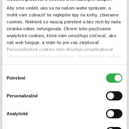
pripravujeme (0 titulov)
pripravujeme
dostupná (bez vypredaných) (0 titulov)
dostupná (bez
Aby sme vedeli, ako sa na našom webe správate, a
vypredaných)
mohli vám zobraziť tie najlepšie tipy na knihy, zbierame
cookies. Niektoré sú naozaj potrebné a bez nich by naša
Nové / čítané
stránka vôbec nefungovala. Okrem toho používame
nová (0 titulov)
nová
čítaná (0 titulov)
čítaná
analytické cookies, ktoré nám umožňujú zisťovať, ako
čítaná - výborný stav (0 titulov)
čítaná - výborný stav
náš web funguje, a stále ho pre vás zlepšovať.
čítaná - mierne opotrebovaná (0 titulov)
čítaná - mierne
Personalizačné cookies nám dovoľujú prispôsobovať
opotrebovaná
stránku pre vašu lepšiu orientáciu. Marketingové cookies
čítané verzie vypredaných kníh (0 titulov)
čítané verzie
vypredaných kníh
nám zas umožňujú zobrazenie relevantnej reklamy.
Niektoré údaje zdieľame aj s tretími stranami. Veľmi by
Výber
Zúžiť výber
nám pomohlo, keby sme mohli používať všetky tieto
Potrebné
súhlasu
cookies. Ďakujeme!
Zoradiť
Personalizačné
Bestsellery
Analytické
Top hodnotené
Novinky
Najdrahšie